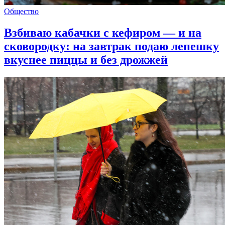
Общество
Взбиваю кабачки с кефиром — и на
сковородку: на завтрак подаю лепешку
вкуснее пиццы и без дрожжей