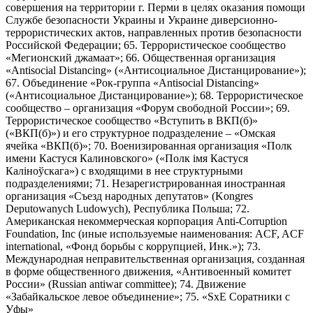
совершения на территории г. Перми в целях оказания помощи
Службе безопасности Украины и Украине диверсионно-
террористических актов, направленных против безопасности
Российской Федерации; 65. Террористическое сообщество
«Мегионский джамаат»; 66. Общественная организация
«Antisocial Distancing» («Антисоциальное Дистанцирование»);
67. Объединение «Рок-группа «Antisocial Distancing»
(«Антисоциальное Дистанцирование»); 68. Террористическое
сообщество – организация «Форум свободной России»; 69.
Террористическое сообщество «Вступить в ВКП(б)»
(«ВКП(б)») и его структурное подразделение – «Омская
ячейка «ВКП(б)»; 70. Военизированная организация «Полк
имени Кастуся Калиновского» («Полк iмя Кастуся
Калiноўскага») с входящими в нее структурными
подразделениями; 71. Незарегистрированная иностранная
организация «Съезд народных депутатов» (Kongres
Deputowanych Ludowych), Республика Польша; 72.
Американская некоммерческая корпорация Anti-Corruption
Foundation, Inc (иные используемые наименования: ACF, ACF
international, «Фонд борьбы с коррупцией, Инк.»); 73.
Международная неправительственная организация, созданная
в форме общественного движения, «Антивоенный комитет
России» (Russian antiwar committee); 74. Движение
«Забайкальское левое объединение»; 75. «SxE Соратники с
Уфы»