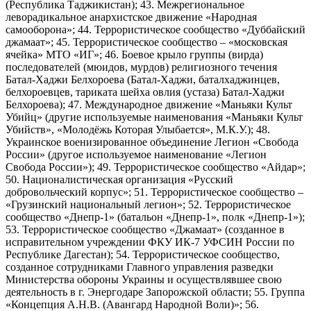
(Республика Таджикистан); 43. Межрегиональное
леворадикальное анархистское движение «Народная
самооборона»; 44. Террористическое сообщество «Дуббайский
джамаат»; 45. Террористическое сообщество – «московская
ячейка» МТО «ИГ»; 46. Боевое крыло группы (вирда)
последователей (мюидов, мурдов) религиозного течения
Батал-Хаджи Белхороева (Батал-Хаджи, баталхаджинцев,
белхороевцев, тариката шейха овлия (устаза) Батал-Хаджи
Белхороева); 47. Международное движение «Маньяки Культ
Убийц» (другие используемые наименования «Маньяки Культ
Убийств», «Молодёжь Которая Улыбается», М.К.У.); 48.
Украинское военизированное объединение Легион «Свобода
России» (другое используемое наименование «Легион
Свобода России»); 49. Террористическое сообщество «Айдар»;
50. Националистическая организация «Русский
добровольческий корпус»; 51. Террористическое сообщество –
«Грузинский национальный легион»; 52. Террористическое
сообщество «Днепр-1» (батальон «Днепр-1», полк «Днепр-1»);
53. Террористическое сообщество «Джамаат» (созданное в
исправительном учреждении ФКУ ИК-7 УФСИН России по
Республике Дагестан); 54. Террористическое сообщество,
созданное сотрудниками Главного управления разведки
Министерства обороны Украины и осуществлявшее свою
деятельность в г. Энергодаре Запорожской области; 55. Группа
«Концепция А.Н.В. (Авангард Народной Воли)»; 56.