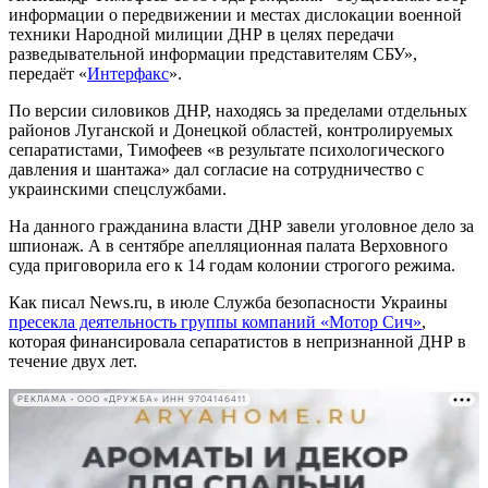
информации о передвижении и местах дислокации военной
техники Народной милиции ДНР в целях передачи
разведывательной информации представителям СБУ»,
передаёт «
Интерфакс
».
По версии силовиков ДНР, находясь за пределами отдельных
районов Луганской и Донецкой областей, контролируемых
сепаратистами, Тимофеев «в результате психологического
давления и шантажа» дал согласие на сотрудничество с
украинскими спецслужбами.
На данного гражданина власти ДНР завели уголовное дело за
шпионаж. А в сентябре апелляционная палата Верховного
суда приговорила его к 14 годам колонии строгого режима.
Как писал News.ru, в июле Служба безопасности Украины
пресекла деятельность группы компаний «Мотор Сич»
,
которая финансировала сепаратистов в непризнанной ДНР в
течение двух лет.
РЕКЛАМА • ООО «ДРУЖБА» ИНН 9704146411