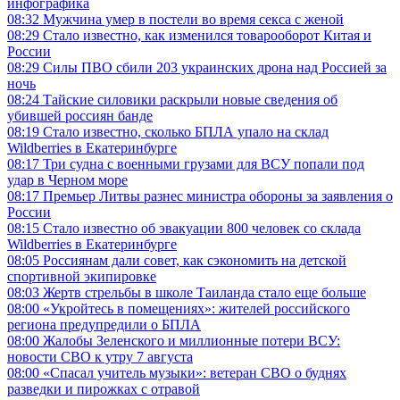
инфографика
08:32
Мужчина умер в постели во время секса с женой
08:29
Стало известно, как изменился товарооборот Китая и
России
08:29
Силы ПВО сбили 203 украинских дрона над Россией за
ночь
08:24
Тайские силовики раскрыли новые сведения об
убившей россиян банде
08:19
Стало известно, сколько БПЛА упало на склад
Wildberries в Екатеринбурге
08:17
Три судна с военными грузами для ВСУ попали под
удар в Черном море
08:17
Премьер Литвы разнес министра обороны за заявления о
России
08:15
Стало известно об эвакуации 800 человек со склада
Wildberries в Екатеринбурге
08:05
Россиянам дали совет, как сэкономить на детской
спортивной экипировке
08:03
Жертв стрельбы в школе Таиланда стало еще больше
08:00
«Укройтесь в помещениях»: жителей российского
региона предупредили о БПЛА
08:00
Жалобы Зеленского и миллионные потери ВСУ:
новости СВО к утру 7 августа
08:00
«Спасал учитель музыки»: ветеран СВО о буднях
разведки и пирожках с отравой