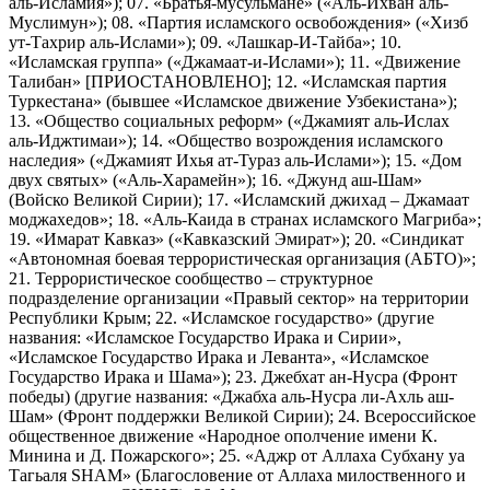
аль-Исламия»); 07. «Братья-мусульмане» («Аль-Ихван аль-
Муслимун»); 08. «Партия исламского освобождения» («Хизб
ут-Тахрир аль-Ислами»); 09. «Лашкар-И-Тайба»; 10.
«Исламская группа» («Джамаат-и-Ислами»); 11. «Движение
Талибан» [ПРИОСТАНОВЛЕНО]; 12. «Исламская партия
Туркестана» (бывшее «Исламское движение Узбекистана»);
13. «Общество социальных реформ» («Джамият аль-Ислах
аль-Иджтимаи»); 14. «Общество возрождения исламского
наследия» («Джамият Ихья ат-Тураз аль-Ислами»); 15. «Дом
двух святых» («Аль-Харамейн»); 16. «Джунд аш-Шам»
(Войско Великой Сирии); 17. «Исламский джихад – Джамаат
моджахедов»; 18. «Аль-Каида в странах исламского Магриба»;
19. «Имарат Кавказ» («Кавказский Эмират»); 20. «Синдикат
«Автономная боевая террористическая организация (АБТО)»;
21. Террористическое сообщество – структурное
подразделение организации «Правый сектор» на территории
Республики Крым; 22. «Исламское государство» (другие
названия: «Исламское Государство Ирака и Сирии»,
«Исламское Государство Ирака и Леванта», «Исламское
Государство Ирака и Шама»); 23. Джебхат ан-Нусра (Фронт
победы) (другие названия: «Джабха аль-Нусра ли-Ахль аш-
Шам» (Фронт поддержки Великой Сирии); 24. Всероссийское
общественное движение «Народное ополчение имени К.
Минина и Д. Пожарского»; 25. «Аджр от Аллаха Субхану уа
Тагьаля SHAM» (Благословение от Аллаха милоственного и