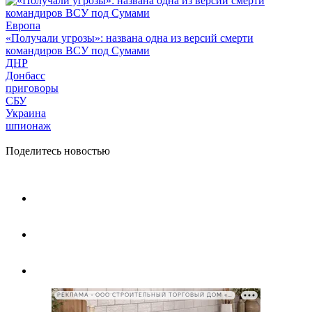
Европа
«Получали угрозы»: названа одна из версий смерти
командиров ВСУ под Сумами
ДНР
Донбасс
приговоры
СБУ
Украина
шпионаж
Поделитесь новостью
РЕКЛАМА • ООО СТРОИТЕЛЬНЫЙ ТОРГОВЫЙ ДОМ «ПЕТРОВИЧ», ИНН 7802348846