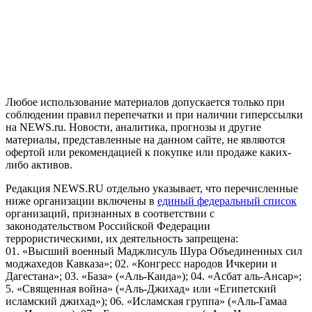
На информационном ресурсе NEWS.RU применяются
рекомендательные технологии (информационные технологии
предоставления информации на основе сбора, систематизации
и анализа сведений, относящихся к предпочтениям
пользователей сети "Интернет", находящихся на территории
Российской Федерации)
Любое использование материалов допускается только при
соблюдении правил перепечатки и при наличии гиперссылки
на NEWS.ru. Новости, аналитика, прогнозы и другие
материалы, представленные на данном сайте, не являются
офертой или рекомендацией к покупке или продаже каких-
либо активов.
Редакция NEWS.RU отдельно указывает, что перечисленные
ниже организации включены в
единый федеральный список
организаций, признанных в соответствии с
законодательством Российской Федерации
террористическими, их деятельность запрещена:
01. «Высший военный Маджлисуль Шура Объединенных сил
моджахедов Кавказа»; 02. «Конгресс народов Ичкерии и
Дагестана»; 03. «База» («Аль-Каида»); 04. «Асбат аль-Ансар»;
5. «Священная война» («Аль-Джихад» или «Египетский
исламский джихад»); 06. «Исламская группа» («Аль-Гамаа