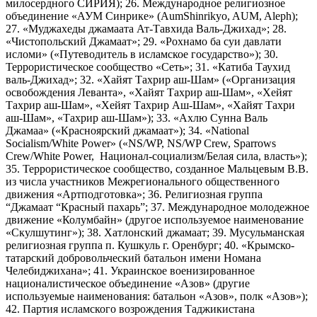
милосердного СИРИЯ); 26. Международное религиозное
объединение «АУМ Синрике» (AumShinrikyo, AUM, Aleph);
27. «Муджахеды джамаата Ат-Тавхида Валь-Джихад»; 28.
«Чистопольский Джамаат»; 29. «Рохнамо ба суи давлати
исломи» («Путеводитель в исламское государство»); 30.
Террористическое сообщество «Сеть»; 31. «Катиба Таухид
валь-Джихад»; 32. «Хайят Тахрир аш-Шам» («Организация
освобождения Леванта», «Хайят Тахрир аш-Шам», «Хейят
Тахрир аш-Шам», «Хейят Тахрир Аш-Шам», «Хайят Тахри
аш-Шам», «Тахрир аш-Шам»); 33. «Ахлю Сунна Валь
Джамаа» («Красноярский джамаат»); 34. «National
Socialism/White Power» («NS/WP, NS/WP Crew, Sparrows
Crew/White Power, Национал-социализм/Белая сила, власть»);
35. Террористическое сообщество, созданное Мальцевым В.В.
из числа участников Межрегионального общественного
движения «Артподготовка»; 36. Религиозная группа
“Джамаат “Красный пахарь”; 37. Международное молодежное
движение «Колумбайн» (другое используемое наименование
«Скулшутинг»); 38. Хатлонский джамаат; 39. Мусульманская
религиозная группа п. Кушкуль г. Оренбург; 40. «Крымско-
татарский добровольческий батальон имени Номана
Челебиджихана»; 41. Украинское военизированное
националистическое объединение «Азов» (другие
используемые наименования: батальон «Азов», полк «Азов»);
42. Партия исламского возрождения Таджикистана