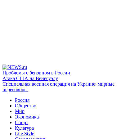
Проблемы с бензином в России
Атака США на Венесуэлу
Специальная военная операция на Украине: мирные
переговоры
Россия
Общество
Мир
Экономика
Спорт
Культура
Life Style