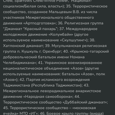
Crew, Sparrows Crew/White Power, Национал-
социализм/Белая сила, власть»); 35. Террористическое
сообщество, созданное Мальцевым В.В. из числа
участников Межрегионального общественного
движения «Артподготовка»; 36. Религиозная группа
“Джамаат “Красный пахарь”; 37. Международное
молодежное движение «Колумбайн» (другое
используемое наименование «Скулшутинг»); 38.
Хатлонский джамаат; 39. Мусульманская религиозная
группа п. Кушкуль г. Оренбург; 40. «Крымско-татарский
добровольческий батальон имени Номана
Челебиджихана»; 41. Украинское военизированное
националистическое объединение «Азов» (другие
используемые наименования: батальон «Азов», полк
«Азов»); 42. Партия исламского возрождения
Таджикистана (Республика Таджикистан); 43.
Межрегиональное леворадикальное анархистское
движение «Народная самооборона»; 44.
Террористическое сообщество «Дуббайский джамаат»;
45. Террористическое сообщество – «московская
ячейка» МТО «ИГ»; 46. Боевое крыло группы (вирда)