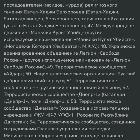
последователей (мюидов, мурдов) религиозного
течения Батал-Хаджи Белхороева (Батал-Хаджи,
баталхаджинцев, белхороевцев, тариката шейха овлия
(устаза) Батал-Хаджи Белхороева); 47. Международное
движение «Маньяки Культ Убийц» (другие
используемые наименования «Маньяки Культ Убийств»,
«Молодёжь Которая Улыбается», М.К.У.); 48. Украинское
военизированное объединение Легион «Свобода
России» (другое используемое наименование «Легион
Свобода России»); 49. Террористическое сообщество
«Айдар»; 50. Националистическая организация «Русский
добровольческий корпус»; 51. Террористическое
сообщество – «Грузинский национальный легион»; 52.
Террористическое сообщество «Днепр-1» (батальон
«Днепр-1», полк «Днепр-1»); 53. Террористическое
сообщество «Джамаат» (созданное в исправительном
учреждении ФКУ ИК-7 УФСИН России по Республике
Дагестан); 54. Террористическое сообщество, созданное
сотрудниками Главного управления разведки
Министерства обороны Украины и осуществлявшее