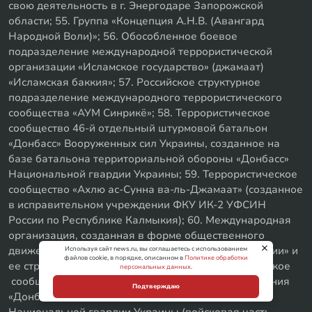
свою деятельность в г. Энергодаре Запорожской
области; 55. Группа «Концепция А.Н.В. (Авангард
Народной Воли)»; 56. Обособленное боевое
подразделение международной террористической
организации «Исламское государство» (джамаат)
«Исламская баккия»; 57. Российское структурное
подразделение международного террористического
сообщества «АУМ Синрикё»; 58. Террористическое
сообщество 46-й отдельный штурмовой батальон
«Донбасс» Вооруженных сил Украины, созданное на
базе батальона территориальной обороны «Донбасс»
Национальной гвардии Украины; 59. Террористическое
сообщество «Ахлю ас-Сунна ва-ль-Джамаат» (созданное
в исправительном учреждении ФКУ ИК-2 УФСИН
России по Республике Калмыкия); 60. Международная
организация, созданная в форме общественного
движения, «Форум свободных государств постРоссии» и
Используя сайт news.ru, вы соглашаетесь с использованием
файлов cookie, в порядке, описанном в
Политике обработки
ее структурные подразделения; 61. Террористическое
персональных данных
.
сообщество 2-ой батальон специального назначения
Подтверждаю
«Донбасс» 15-го отдельного Славянского полка