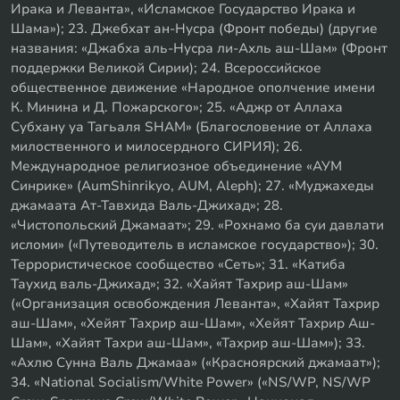
Ирака и Леванта», «Исламское Государство Ирака и
Шама»); 23. Джебхат ан-Нусра (Фронт победы) (другие
названия: «Джабха аль-Нусра ли-Ахль аш-Шам» (Фронт
поддержки Великой Сирии); 24. Всероссийское
общественное движение «Народное ополчение имени
К. Минина и Д. Пожарского»; 25. «Аджр от Аллаха
Субхану уа Тагьаля SHAM» (Благословение от Аллаха
милоственного и милосердного СИРИЯ); 26.
Международное религиозное объединение «АУМ
Синрике» (AumShinrikyo, AUM, Aleph); 27. «Муджахеды
джамаата Ат-Тавхида Валь-Джихад»; 28.
«Чистопольский Джамаат»; 29. «Рохнамо ба суи давлати
исломи» («Путеводитель в исламское государство»); 30.
Террористическое сообщество «Сеть»; 31. «Катиба
Таухид валь-Джихад»; 32. «Хайят Тахрир аш-Шам»
(«Организация освобождения Леванта», «Хайят Тахрир
аш-Шам», «Хейят Тахрир аш-Шам», «Хейят Тахрир Аш-
Шам», «Хайят Тахри аш-Шам», «Тахрир аш-Шам»); 33.
«Ахлю Сунна Валь Джамаа» («Красноярский джамаат»);
34. «National Socialism/White Power» («NS/WP, NS/WP