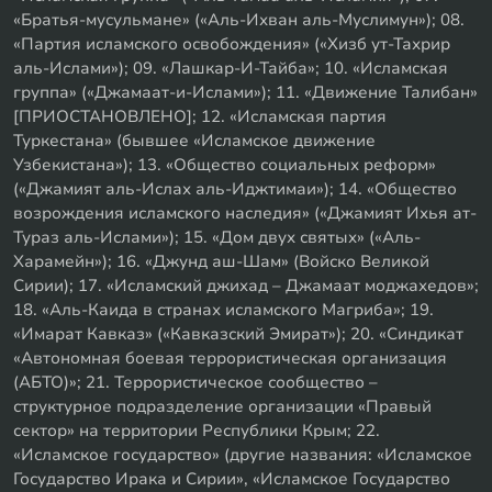
«Братья-мусульмане» («Аль-Ихван аль-Муслимун»); 08.
«Партия исламского освобождения» («Хизб ут-Тахрир
аль-Ислами»); 09. «Лашкар-И-Тайба»; 10. «Исламская
группа» («Джамаат-и-Ислами»); 11. «Движение Талибан»
[ПРИОСТАНОВЛЕНО]; 12. «Исламская партия
Туркестана» (бывшее «Исламское движение
Узбекистана»); 13. «Общество социальных реформ»
(«Джамият аль-Ислах аль-Иджтимаи»); 14. «Общество
возрождения исламского наследия» («Джамият Ихья ат-
Тураз аль-Ислами»); 15. «Дом двух святых» («Аль-
Харамейн»); 16. «Джунд аш-Шам» (Войско Великой
Сирии); 17. «Исламский джихад – Джамаат моджахедов»;
18. «Аль-Каида в странах исламского Магриба»; 19.
«Имарат Кавказ» («Кавказский Эмират»); 20. «Синдикат
«Автономная боевая террористическая организация
(АБТО)»; 21. Террористическое сообщество –
структурное подразделение организации «Правый
сектор» на территории Республики Крым; 22.
«Исламское государство» (другие названия: «Исламское
Государство Ирака и Сирии», «Исламское Государство