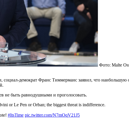
Фото: Malte O
, социал-демократ Франс Тиммерманс заявил, что наибольшую о
й.
ев не быть равнодушными и проголосовать.
vini or Le Pen or Orban; the biggest threat is indifference.
vote!
#ItsTime
pic.twitter.com/N7mOqV21J5