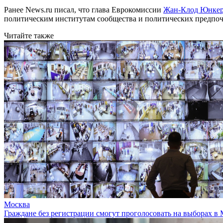
Ранее News.ru писал, что глава Еврокомиссии
Жан-Клод Юнкер
политическим институтам сообщества и политических предпоч
Читайте также
Москва
Граждане без регистрации смогут проголосовать на выборах в