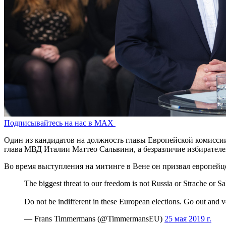
Подписывайтесь на нас в MAX
Один из кандидатов на должность главы Европейской комиссии
глава МВД Италии Маттео Сальвини, а безразличие избирателе
Во время выступления на митинге в Вене он призвал европейц
The biggest threat to our freedom is not Russia or Strache or Sal
Do not be indifferent in these European elections. Go out and 
— Frans Timmermans (@TimmermansEU)
25 мая 2019 г.