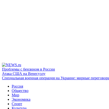
Проблемы с бензином в России
Атака США на Венесуэлу
Специальная военная операция на Украине: мирные переговор
Россия
Общество
Мир
Экономика
Спорт
Культура