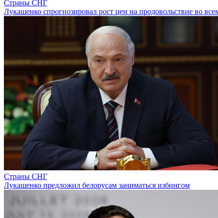
Страны СНГ
Лукашенко спрогнозировал рост цен на продовольствие во все
Страны СНГ
Лукашенко предложил белорусам заниматься избингом