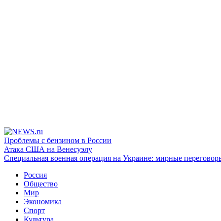
Проблемы с бензином в России
Атака США на Венесуэлу
Специальная военная операция на Украине: мирные переговор
Россия
Общество
Мир
Экономика
Спорт
Культура