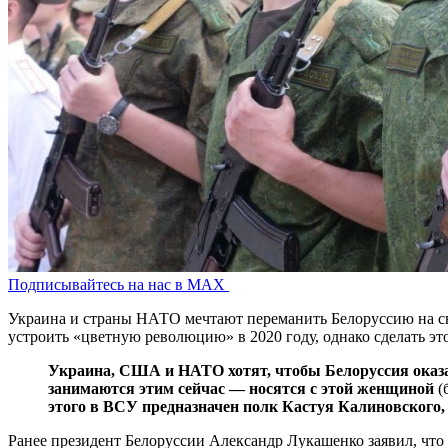
Подписывайтесь на нас в MAX
Украина и страны НАТО мечтают переманить Белоруссию на сво
устроить «цветную революцию» в 2020 году, однако сделать это
Украина, США и НАТО хотят, чтобы Белоруссия оказал
занимаются этим сейчас — носятся с этой женщиной
(
этого в ВСУ предназначен полк Кастуя Калиновского
Ранее президент Белоруссии Александр Лукашенко заявил, что