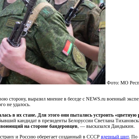
Фото: МО Респ
ю сторону, выразил мнение в беседе с NEWS.ru военный экспер
го не удалось.
ась в их стане. Для этого они пытались устроить «цветную 
бывший кандидат в президенты Белоруссии Светлана Тихановск
, воюющий на стороне бандеровцев
, — высказался Дандыкин.
 страну и Россию оберегает созданный в СССР
ядерный щит
. По