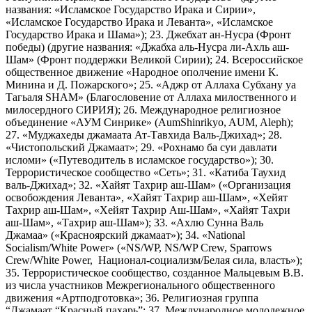
названия: «Исламское Государство Ирака и Сирии»,
«Исламское Государство Ирака и Леванта», «Исламское
Государство Ирака и Шама»); 23. Джебхат ан-Нусра (Фронт
победы) (другие названия: «Джабха аль-Нусра ли-Ахль аш-
Шам» (Фронт поддержки Великой Сирии); 24. Всероссийское
общественное движение «Народное ополчение имени К.
Минина и Д. Пожарского»; 25. «Аджр от Аллаха Субхану уа
Тагьаля SHAM» (Благословение от Аллаха милоственного и
милосердного СИРИЯ); 26. Международное религиозное
объединение «АУМ Синрике» (AumShinrikyo, AUM, Aleph);
27. «Муджахеды джамаата Ат-Тавхида Валь-Джихад»; 28.
«Чистопольский Джамаат»; 29. «Рохнамо ба суи давлати
исломи» («Путеводитель в исламское государство»); 30.
Террористическое сообщество «Сеть»; 31. «Катиба Таухид
валь-Джихад»; 32. «Хайят Тахрир аш-Шам» («Организация
освобождения Леванта», «Хайят Тахрир аш-Шам», «Хейят
Тахрир аш-Шам», «Хейят Тахрир Аш-Шам», «Хайят Тахри
аш-Шам», «Тахрир аш-Шам»); 33. «Ахлю Сунна Валь
Джамаа» («Красноярский джамаат»); 34. «National
Socialism/White Power» («NS/WP, NS/WP Crew, Sparrows
Crew/White Power, Национал-социализм/Белая сила, власть»);
35. Террористическое сообщество, созданное Мальцевым В.В.
из числа участников Межрегионального общественного
движения «Артподготовка»; 36. Религиозная группа
“Джамаат “Красный пахарь”; 37. Международное молодежное