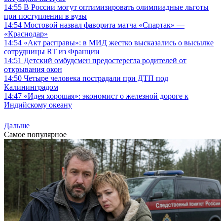
14:55
В России могут оптимизировать олимпиадные льготы
при поступлении в вузы
14:54
Мостовой назвал фаворита матча «Спартак» —
«Краснодар»
14:54
«Акт расправы»: в МИД жестко высказались о высылке
сотрудницы RT из Франции
14:51
Детский омбудсмен предостерегла родителей от
открывания окон
14:50
Четыре человека пострадали при ДТП под
Калининградом
14:47
«Идея хорошая»: экономист о железной дороге к
Индийскому океану
Дальше
Самое популярное