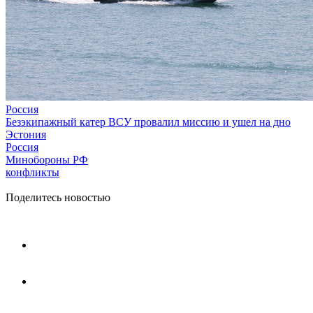
Россия
Безэкипажный катер ВСУ провалил миссию и ушел на дно
Эстония
Россия
Минобороны РФ
конфликты
Поделитесь новостью