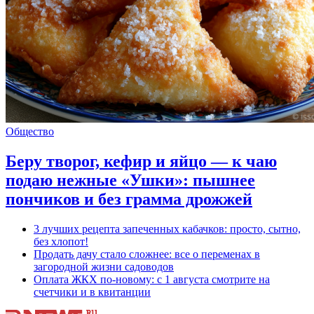
Общество
Беру творог, кефир и яйцо — к чаю
подаю нежные «Ушки»: пышнее
пончиков и без грамма дрожжей
3 лучших рецепта запеченных кабачков: просто, сытно,
без хлопот!
Продать дачу стало сложнее: все о переменах в
загородной жизни садоводов
Оплата ЖКХ по-новому: с 1 августа смотрите на
счетчики и в квитанции