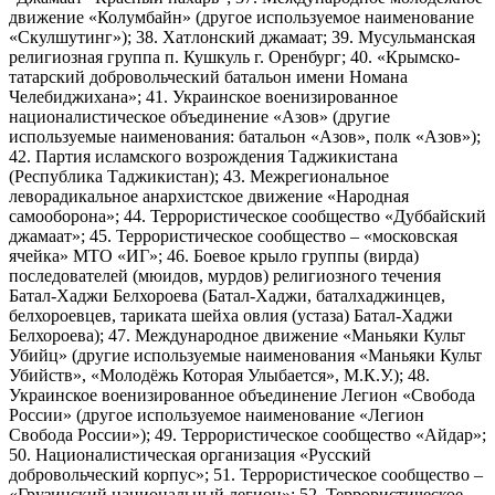
движение «Колумбайн» (другое используемое наименование
«Скулшутинг»); 38. Хатлонский джамаат; 39. Мусульманская
религиозная группа п. Кушкуль г. Оренбург; 40. «Крымско-
татарский добровольческий батальон имени Номана
Челебиджихана»; 41. Украинское военизированное
националистическое объединение «Азов» (другие
используемые наименования: батальон «Азов», полк «Азов»);
42. Партия исламского возрождения Таджикистана
(Республика Таджикистан); 43. Межрегиональное
леворадикальное анархистское движение «Народная
самооборона»; 44. Террористическое сообщество «Дуббайский
джамаат»; 45. Террористическое сообщество – «московская
ячейка» МТО «ИГ»; 46. Боевое крыло группы (вирда)
последователей (мюидов, мурдов) религиозного течения
Батал-Хаджи Белхороева (Батал-Хаджи, баталхаджинцев,
белхороевцев, тариката шейха овлия (устаза) Батал-Хаджи
Белхороева); 47. Международное движение «Маньяки Культ
Убийц» (другие используемые наименования «Маньяки Культ
Убийств», «Молодёжь Которая Улыбается», М.К.У.); 48.
Украинское военизированное объединение Легион «Свобода
России» (другое используемое наименование «Легион
Свобода России»); 49. Террористическое сообщество «Айдар»;
50. Националистическая организация «Русский
добровольческий корпус»; 51. Террористическое сообщество –
«Грузинский национальный легион»; 52. Террористическое