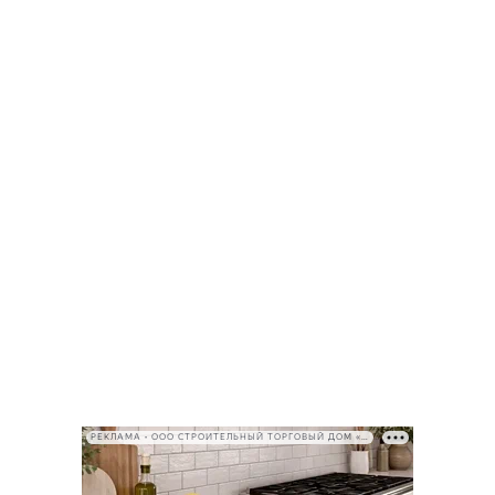
РЕКЛАМА • ООО СТРОИТЕЛЬНЫЙ ТОРГОВЫЙ ДОМ «ПЕТРОВИЧ», ИНН 7802348846