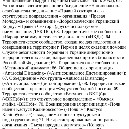
Национальной гвардии Украины (войсковая часть 3035); 62.
Украинское военизированное объединение «Национально-
освободительное движение «Правый сектор» и его
структурные подразделения – организация «Правая
Молодежь» и объединение «Добровольческий Украинский
Корпус «Правый Сектор» (другое используемое
наименование: ДУК ПС); 63. Террористическое сообщество
«Народное коммунистическое движение» («НКД»); 64.
Террористическое сообщество, созданное для подготовки и
совершения на территории г. Перми в целях оказания помощи
Службе безопасности Украины и Украине диверсионно-
террористических актов, направленных против безопасности
Российской Федерации; 65. Террористическое сообщество
«Мегионский джамаат»; 66. Общественная организация
«Antisocial Distancing» («Антисоциальное Дистанцирование»);
67. Объединение «Рок-группа «Antisocial Distancing»
(«Антисоциальное Дистанцирование»); 68. Террористическое
сообщество – организация «Форум свободной России»; 69.
Террористическое сообщество «Вступить в ВКП(б)»
(«ВКП(б)») и его структурное подразделение – «Омская
ячейка «ВКП(б)»; 70. Военизированная организация «Полк
имени Кастуся Калиновского» («Полк iмя Кастуся
Калiноўскага») с входящими в нее структурными
подразделениями; 71. Незарегистрированная иностранная
организация «Съезд народных депутатов» (Kongres