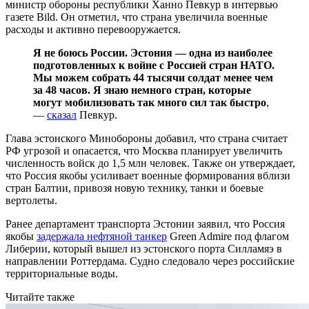
министр обороны республики Ханно Певкур в интервью
газете Bild. Он отметил, что страна увеличила военные
расходы и активно перевооружается.
Я не боюсь России. Эстония — одна из наиболее
подготовленных к войне с Россией стран НАТО.
Мы можем собрать 44 тысячи солдат менее чем
за 48 часов. Я знаю немного стран, которые
могут мобилизовать так много сил так быстро
,
—
сказал
Певкур.
Глава эстонского Минобороны добавил, что страна считает
РФ угрозой и опасается, что Москва планирует увеличить
численность войск до 1,5 млн человек. Также он утверждает,
что Россия якобы усиливает военные формирования вблизи
стран Балтии, привозя новую технику, танки и боевые
вертолеты.
Ранее департамент транспорта Эстонии заявил, что Россия
якобы
задержала нефтяной танкер
Green Admire под флагом
Либерии, который вышел из эстонского порта Силламяэ в
направлении Роттердама. Судно следовало через российские
территориальные воды.
Читайте также