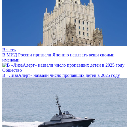
Власть
В МИД России призвали Японию называть вещи своими
именами
Общество
В «ЛизаАлерт» назвали число пропавших детей в 2025 году