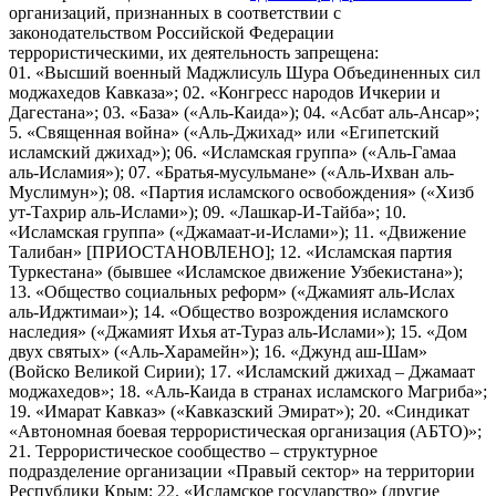
организаций, признанных в соответствии с
законодательством Российской Федерации
террористическими, их деятельность запрещена:
01. «Высший военный Маджлисуль Шура Объединенных сил
моджахедов Кавказа»; 02. «Конгресс народов Ичкерии и
Дагестана»; 03. «База» («Аль-Каида»); 04. «Асбат аль-Ансар»;
5. «Священная война» («Аль-Джихад» или «Египетский
исламский джихад»); 06. «Исламская группа» («Аль-Гамаа
аль-Исламия»); 07. «Братья-мусульмане» («Аль-Ихван аль-
Муслимун»); 08. «Партия исламского освобождения» («Хизб
ут-Тахрир аль-Ислами»); 09. «Лашкар-И-Тайба»; 10.
«Исламская группа» («Джамаат-и-Ислами»); 11. «Движение
Талибан» [ПРИОСТАНОВЛЕНО]; 12. «Исламская партия
Туркестана» (бывшее «Исламское движение Узбекистана»);
13. «Общество социальных реформ» («Джамият аль-Ислах
аль-Иджтимаи»); 14. «Общество возрождения исламского
наследия» («Джамият Ихья ат-Тураз аль-Ислами»); 15. «Дом
двух святых» («Аль-Харамейн»); 16. «Джунд аш-Шам»
(Войско Великой Сирии); 17. «Исламский джихад – Джамаат
моджахедов»; 18. «Аль-Каида в странах исламского Магриба»;
19. «Имарат Кавказ» («Кавказский Эмират»); 20. «Синдикат
«Автономная боевая террористическая организация (АБТО)»;
21. Террористическое сообщество – структурное
подразделение организации «Правый сектор» на территории
Республики Крым; 22. «Исламское государство» (другие