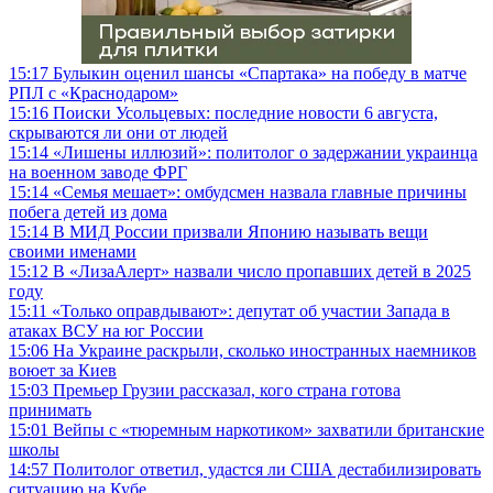
15:17
Булыкин оценил шансы «Спартака» на победу в матче
РПЛ с «Краснодаром»
15:16
Поиски Усольцевых: последние новости 6 августа,
скрываются ли они от людей
15:14
«Лишены иллюзий»: политолог о задержании украинца
на военном заводе ФРГ
15:14
«Семья мешает»: омбудсмен назвала главные причины
побега детей из дома
15:14
В МИД России призвали Японию называть вещи
своими именами
15:12
В «ЛизаАлерт» назвали число пропавших детей в 2025
году
15:11
«Только оправдывают»: депутат об участии Запада в
атаках ВСУ на юг России
15:06
На Украине раскрыли, сколько иностранных наемников
воюет за Киев
15:03
Премьер Грузии рассказал, кого страна готова
принимать
15:01
Вейпы с «тюремным наркотиком» захватили британские
школы
14:57
Политолог ответил, удастся ли США дестабилизировать
ситуацию на Кубе