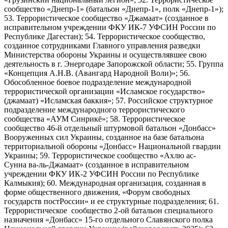
сообщество «Днепр-1» (батальон «Днепр-1», полк «Днепр-1»);
53. Террористическое сообщество «Джамаат» (созданное в
исправительном учреждении ФКУ ИК-7 УФСИН России по
Республике Дагестан); 54. Террористическое сообщество,
созданное сотрудниками Главного управления разведки
Министерства обороны Украины и осуществлявшее свою
деятельность в г. Энергодаре Запорожской области; 55. Группа
«Концепция А.Н.В. (Авангард Народной Воли)»; 56.
Обособленное боевое подразделение международной
террористической организации «Исламское государство»
(джамаат) «Исламская баккия»; 57. Российское структурное
подразделение международного террористического
сообщества «АУМ Синрикё»; 58. Террористическое
сообщество 46-й отдельный штурмовой батальон «Донбасс»
Вооруженных сил Украины, созданное на базе батальона
территориальной обороны «Донбасс» Национальной гвардии
Украины; 59. Террористическое сообщество «Ахлю ас-
Сунна ва-ль-Джамаат» (созданное в исправительном
учреждении ФКУ ИК-2 УФСИН России по Республике
Калмыкия); 60. Международная организация, созданная в
форме общественного движения, «Форум свободных
государств постРоссии» и ее структурные подразделения; 61.
Террористическое сообщество 2-ой батальон специального
назначения «Донбасс» 15-го отдельного Славянского полка