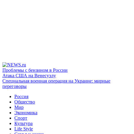
Проблемы с бензином в России
Атака США на Венесуэлу
Специальная военная операция на Украине: мирные
переговоры
Россия
Общество
Мир
Экономика
Спорт
Культура
Life Style