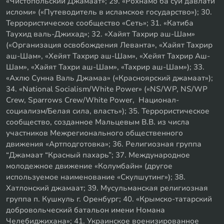
«Чистопольский Джамаат»; 29. «Рохнамо ба суи давлати
исломи» («Путеводитель в исламское государство»); 30.
Террористическое сообщество «Сеть»; 31. «Катиба
Таухид валь-Джихад»; 32. «Хайят Тахрир аш-Шам»
(«Организация освобождения Леванта», «Хайят Тахрир
аш-Шам», «Хейят Тахрир аш-Шам», «Хейят Тахрир Аш-
Шам», «Хайят Тахри аш-Шам», «Тахрир аш-Шам»); 33.
«Ахлю Сунна Валь Джамаа» («Красноярский джамаат»);
34. «National Socialism/White Power» («NS/WP, NS/WP
Crew, Sparrows Crew/White Power, Национал-
социализм/Белая сила, власть»); 35. Террористическое
сообщество, созданное Мальцевым В.В. из числа
участников Межрегионального общественного
движения «Артподготовка»; 36. Религиозная группа
“Джамаат “Красный пахарь”; 37. Международное
молодежное движение «Колумбайн» (другое
используемое наименование «Скулшутинг»); 38.
Хатлонский джамаат; 39. Мусульманская религиозная
группа п. Кушкуль г. Оренбург; 40. «Крымско-татарский
добровольческий батальон имени Номана
Челебиджихана»; 41. Украинское военизированное