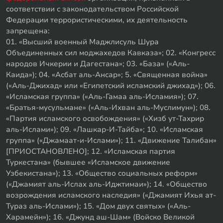
соответствии с законодательством Российской
Федерации террористическими, их деятельность
запрещена:
01. «Высший военный Маджлисуль Шура
Объединенных сил моджахедов Кавказа»; 02. «Конгресс
народов Ичкерии и Дагестана»; 03. «База» («Аль-
Каида»); 04. «Асбат аль-Ансар»; 5. «Священная война»
(«Аль-Джихад» или «Египетский исламский джихад»); 06.
«Исламская группа» («Аль-Гамаа аль-Исламия»); 07.
«Братья-мусульмане» («Аль-Ихван аль-Муслимун»); 08.
«Партия исламского освобождения» («Хизб ут-Тахрир
аль-Ислами»); 09. «Лашкар-И-Тайба»; 10. «Исламская
группа» («Джамаат-и-Ислами»); 11. «Движение Талибан»
[ПРИОСТАНОВЛЕНО]; 12. «Исламская партия
Туркестана» (бывшее «Исламское движение
Узбекистана»); 13. «Общество социальных реформ»
(«Джамият аль-Ислах аль-Иджтимаи»); 14. «Общество
возрождения исламского наследия» («Джамият Ихья ат-
Тураз аль-Ислами»); 15. «Дом двух святых» («Аль-
Харамейн»); 16. «Джунд аш-Шам» (Войско Великой