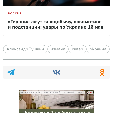
РОССИЯ
«Герани» жгут газодобычу, локомотивы
и подстанции: удары по Украине 16 мая
АлександрПушкин
измаил
сквер
Украина
РЕКЛАМА • ООО СТРОИТЕЛЬНЫЙ ТОРГОВЫЙ ДОМ «ПЕТРОВИЧ», ИНН 7802348846