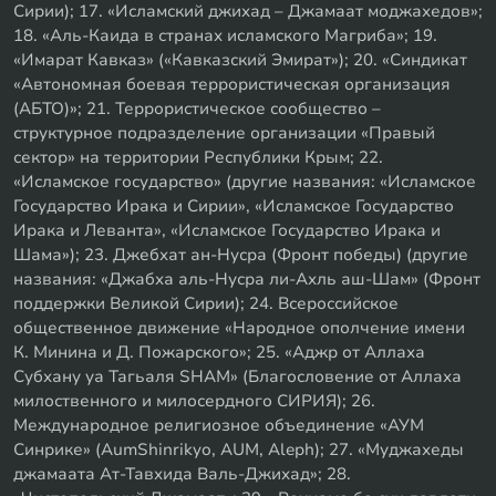
Сирии); 17. «Исламский джихад – Джамаат моджахедов»;
18. «Аль-Каида в странах исламского Магриба»; 19.
«Имарат Кавказ» («Кавказский Эмират»); 20. «Синдикат
«Автономная боевая террористическая организация
(АБТО)»; 21. Террористическое сообщество –
структурное подразделение организации «Правый
сектор» на территории Республики Крым; 22.
«Исламское государство» (другие названия: «Исламское
Государство Ирака и Сирии», «Исламское Государство
Ирака и Леванта», «Исламское Государство Ирака и
Шама»); 23. Джебхат ан-Нусра (Фронт победы) (другие
названия: «Джабха аль-Нусра ли-Ахль аш-Шам» (Фронт
поддержки Великой Сирии); 24. Всероссийское
общественное движение «Народное ополчение имени
К. Минина и Д. Пожарского»; 25. «Аджр от Аллаха
Субхану уа Тагьаля SHAM» (Благословение от Аллаха
милоственного и милосердного СИРИЯ); 26.
Международное религиозное объединение «АУМ
Синрике» (AumShinrikyo, AUM, Aleph); 27. «Муджахеды
джамаата Ат-Тавхида Валь-Джихад»; 28.