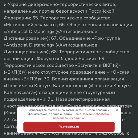
и Украине диверсионно-террористических актов,
направленных против безопасности Российской
Федерации; 65. Террористическое сообщество
«Мегионский джамаат»; 66. Общественная организация
«Antisocial Distancing» («Антисоциальное
Дистанцирование»); 67. Объединение «Рок-группа
«Antisocial Distancing» («Антисоциальное
Дистанцирование»); 68. Террористическое сообщество –
организация «Форум свободной России»; 69.
Террористическое сообщество «Вступить в ВКП(б)»
(«ВКП(б)») и его структурное подразделение – «Омская
ячейка «ВКП(б)»; 70. Военизированная организация
«Полк имени Кастуся Калиновского» («Полк iмя Кастуся
Калiноўскага») с входящими в нее структурными
подразделениями; 71. Незарегистрированная
иностранная организация «Съезд народных депутатов»
Используя сайт news.ru, вы соглашаетесь с использованием
(Kongres Deputowanych Ludowych), Республика Польша;
файлов cookie, в порядке, описанном в
Политике обработки
персональных данных
.
72. Американская некоммерческая корпорация Anti-
Corruption Foundation, Inc (иные используемые
Подтверждаю
наименования: ACF, ACF international, «Фонд борьбы с