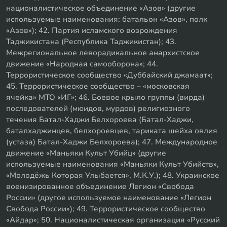
националистическое объединение «Азов» (другие
используемые наименования: батальон «Азов», полк
«Азов»); 42. Партия исламского возрождения
Таджикистана (Республика Таджикистан); 43.
Межрегиональное леворадикальное анархистское
движение «Народная самооборона»; 44.
Террористическое сообщество «Дуббайский джамаат»;
45. Террористическое сообщество – «московская
ячейка» МТО «ИГ»; 46. Боевое крыло группы (вирда)
последователей (мюидов, мурдов) религиозного
течения Батал-Хаджи Белхороева (Батал-Хаджи,
баталхаджинцев, белхороевцев, тариката шейха овлия
(устаза) Батал-Хаджи Белхороева); 47. Международное
движение «Маньяки Культ Убийц» (другие
используемые наименования «Маньяки Культ Убийств»,
«Молодёжь Которая Улыбается», М.К.У.); 48. Украинское
военизированное объединение Легион «Свобода
России» (другое используемое наименование «Легион
Свобода России»); 49. Террористическое сообщество
«Айдар»; 50. Националистическая организация «Русский