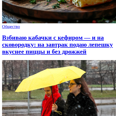
Общество
Взбиваю кабачки с кефиром — и на
сковородку: на завтрак подаю лепешку
вкуснее пиццы и без дрожжей