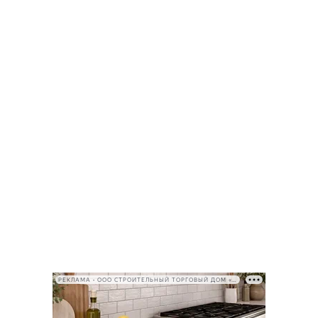
РЕКЛАМА • ООО СТРОИТЕЛЬНЫЙ ТОРГОВЫЙ ДОМ «ПЕТРОВИЧ», ИНН 7802348846