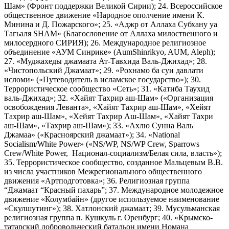
Шам» (Фронт поддержки Великой Сирии); 24. Всероссийское
общественное движение «Народное ополчение имени К.
Минина и Д. Пожарского»; 25. «Аджр от Аллаха Субхану уа
Тагьаля SHAM» (Благословение от Аллаха милоственного и
милосердного СИРИЯ); 26. Международное религиозное
объединение «АУМ Синрике» (AumShinrikyo, AUM, Aleph);
27. «Муджахеды джамаата Ат-Тавхида Валь-Джихад»; 28.
«Чистопольский Джамаат»; 29. «Рохнамо ба суи давлати
исломи» («Путеводитель в исламское государство»); 30.
Террористическое сообщество «Сеть»; 31. «Катиба Таухид
валь-Джихад»; 32. «Хайят Тахрир аш-Шам» («Организация
освобождения Леванта», «Хайят Тахрир аш-Шам», «Хейят
Тахрир аш-Шам», «Хейят Тахрир Аш-Шам», «Хайят Тахри
аш-Шам», «Тахрир аш-Шам»); 33. «Ахлю Сунна Валь
Джамаа» («Красноярский джамаат»); 34. «National
Socialism/White Power» («NS/WP, NS/WP Crew, Sparrows
Crew/White Power, Национал-социализм/Белая сила, власть»);
35. Террористическое сообщество, созданное Мальцевым В.В.
из числа участников Межрегионального общественного
движения «Артподготовка»; 36. Религиозная группа
“Джамаат “Красный пахарь”; 37. Международное молодежное
движение «Колумбайн» (другое используемое наименование
«Скулшутинг»); 38. Хатлонский джамаат; 39. Мусульманская
религиозная группа п. Кушкуль г. Оренбург; 40. «Крымско-
татарский добровольческий батальон имени Номана