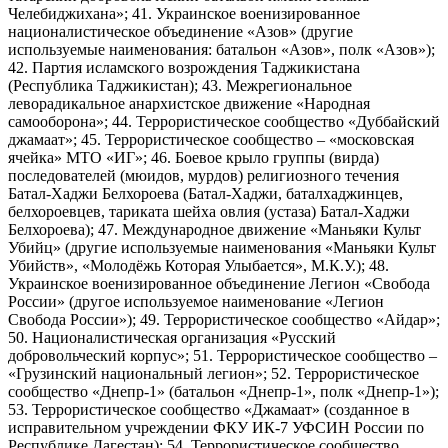
Челебиджихана»; 41. Украинское военизированное
националистическое объединение «Азов» (другие
используемые наименования: батальон «Азов», полк «Азов»);
42. Партия исламского возрождения Таджикистана
(Республика Таджикистан); 43. Межрегиональное
леворадикальное анархистское движение «Народная
самооборона»; 44. Террористическое сообщество «Дуббайский
джамаат»; 45. Террористическое сообщество – «московская
ячейка» МТО «ИГ»; 46. Боевое крыло группы (вирда)
последователей (мюидов, мурдов) религиозного течения
Батал-Хаджи Белхороева (Батал-Хаджи, баталхаджинцев,
белхороевцев, тариката шейха овлия (устаза) Батал-Хаджи
Белхороева); 47. Международное движение «Маньяки Культ
Убийц» (другие используемые наименования «Маньяки Культ
Убийств», «Молодёжь Которая Улыбается», М.К.У.); 48.
Украинское военизированное объединение Легион «Свобода
России» (другое используемое наименование «Легион
Свобода России»); 49. Террористическое сообщество «Айдар»;
50. Националистическая организация «Русский
добровольческий корпус»; 51. Террористическое сообщество –
«Грузинский национальный легион»; 52. Террористическое
сообщество «Днепр-1» (батальон «Днепр-1», полк «Днепр-1»);
53. Террористическое сообщество «Джамаат» (созданное в
исправительном учреждении ФКУ ИК-7 УФСИН России по
Республике Дагестан); 54. Террористическое сообщество,