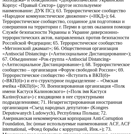
Корпус «Правый Сектор» (другое используемое
наименование: ДУК ПС); 63. Террористическое сообщество
«Народное коммунистическое движение» («НКД»); 64.
Террористическое сообщество, созданное для подготовки и
совершения на территории г. Перми в целях оказания помощи
Службе безопасности Украины и Украине диверсионно-
террористических актов, направленных против безопасности
Российской Федерации; 65. Террористическое сообщество
«Мегионский джамаат»; 66. Общественная организация
«Antisocial Distancing» («Антисоциальное Дистанцирование»);
67. Объединение «Рок-группа «Antisocial Distancing»
(«Антисоциальное Дистанцирование»); 68. Террористическое
сообщество – организация «Форум свободной России»; 69.
Террористическое сообщество «Вступить в ВКП(б)»
(«ВКП(б)») и его структурное подразделение – «Омская
ячейка «ВКП(б)»; 70. Военизированная организация «Полк
имени Кастуся Калиновского» («Полк iмя Кастуся
Калiноўскага») с входящими в нее структурными
подразделениями; 71. Незарегистрированная иностранная
организация «Съезд народных депутатов» (Kongres
Deputowanych Ludowych), Республика Польша; 72.
Американская некоммерческая корпорация Anti-Corruption
Foundation, Inc (иные используемые наименования: ACF, ACF
international, «Фонд борьбы с коррупцией, Инк.»); 73.