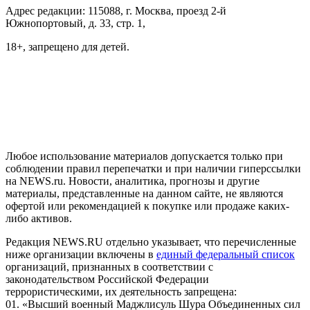
Адрес редакции: 115088, г. Москва, проезд 2-й
Южнопортовый, д. 33, стр. 1,
18+, запрещено для детей.
На информационном ресурсе NEWS.RU применяются
рекомендательные технологии (информационные технологии
предоставления информации на основе сбора, систематизации
и анализа сведений, относящихся к предпочтениям
пользователей сети "Интернет", находящихся на территории
Российской Федерации)
Любое использование материалов допускается только при
соблюдении правил перепечатки и при наличии гиперссылки
на NEWS.ru. Новости, аналитика, прогнозы и другие
материалы, представленные на данном сайте, не являются
офертой или рекомендацией к покупке или продаже каких-
либо активов.
Редакция NEWS.RU отдельно указывает, что перечисленные
ниже организации включены в
единый федеральный список
организаций, признанных в соответствии с
законодательством Российской Федерации
террористическими, их деятельность запрещена:
01. «Высший военный Маджлисуль Шура Объединенных сил