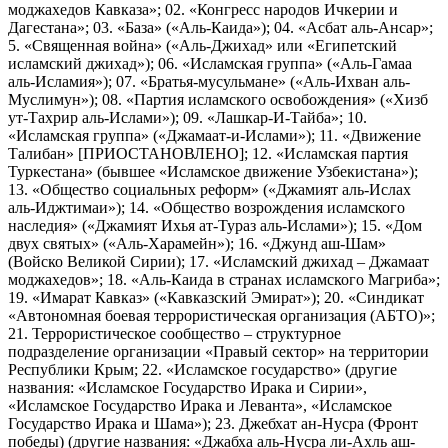
моджахедов Кавказа»; 02. «Конгресс народов Ичкерии и
Дагестана»; 03. «База» («Аль-Каида»); 04. «Асбат аль-Ансар»;
5. «Священная война» («Аль-Джихад» или «Египетский
исламский джихад»); 06. «Исламская группа» («Аль-Гамаа
аль-Исламия»); 07. «Братья-мусульмане» («Аль-Ихван аль-
Муслимун»); 08. «Партия исламского освобождения» («Хизб
ут-Тахрир аль-Ислами»); 09. «Лашкар-И-Тайба»; 10.
«Исламская группа» («Джамаат-и-Ислами»); 11. «Движение
Талибан» [ПРИОСТАНОВЛЕНО]; 12. «Исламская партия
Туркестана» (бывшее «Исламское движение Узбекистана»);
13. «Общество социальных реформ» («Джамият аль-Ислах
аль-Иджтимаи»); 14. «Общество возрождения исламского
наследия» («Джамият Ихья ат-Тураз аль-Ислами»); 15. «Дом
двух святых» («Аль-Харамейн»); 16. «Джунд аш-Шам»
(Войско Великой Сирии); 17. «Исламский джихад – Джамаат
моджахедов»; 18. «Аль-Каида в странах исламского Магриба»;
19. «Имарат Кавказ» («Кавказский Эмират»); 20. «Синдикат
«Автономная боевая террористическая организация (АБТО)»;
21. Террористическое сообщество – структурное
подразделение организации «Правый сектор» на территории
Республики Крым; 22. «Исламское государство» (другие
названия: «Исламское Государство Ирака и Сирии»,
«Исламское Государство Ирака и Леванта», «Исламское
Государство Ирака и Шама»); 23. Джебхат ан-Нусра (Фронт
победы) (другие названия: «Джабха аль-Нусра ли-Ахль аш-