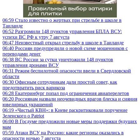
06:59
Стало известно о жертвах при стрельбе в школе в
Таиланде
06:52
Разгромили 148 пунктов управления БПЛА ВСУ:
успехи ВС РФ к утру 7 августа
06:47
Неизвестный открыл стрельбу в школе в Таиланде
06:40
Россиян предупредили о новой схеме мошенников с
переводами денег
06:38
ВС России за сутки уничтожили 148 пунктов
управления дронами ВСУ
06:31
Режим беспилотной опасности ввели в Свердловской
области
06:30
Офисным сотрудникам дали простой совет, как
предотвратить риск варикоза
06:28
Екатеринбург попал под ограничения авиаперелетов
06:20
Россиянам назвали неочевидных врагов блеска и сияния
ювелирных украшений
06:19
«Чистый КВН»: в Киеве раскритиковали поручение
Зеленского о Patriot
06:00
В Госдуме предложили новые меры поддержки будущих
мам
05:59
Атаки ВСУ на Россию: какие регионы оказались в
опасности ночью 7 августа