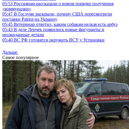
05:53
Россиянам рассказали о новом порядке получения
«коммуналки»
05:47
В Госдуме раскрыли, почему США пересмотрели
поставки Patriot на Украину
05:45
Ветеринар ответил, каким собакам нельзя есть арбуз
05:43
В деле Лерчек появились новые фигуранты и
неожиданные детали
05:40
ВС РФ готовятся окружить ВСУ у Устиновки
Дальше
Самое популярное