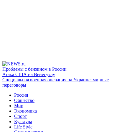
Проблемы с бензином в России
Атака США на Венесуэлу
Специальная военная операция на Украине: мирные
переговоры
Россия
Общество
Мир
Экономика
Спорт
Культура
Life Style