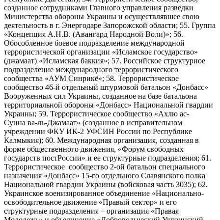
созданное сотрудниками Главного управления разведки
Министерства обороны Украины и осуществлявшее свою
деятельность в г. Энергодаре Запорожской области; 55. Группа
«Концепция А.Н.В. (Авангард Народной Воли)»; 56.
Обособленное боевое подразделение международной
террористической организации «Исламское государство»
(джамаат) «Исламская баккия»; 57. Российское структурное
подразделение международного террористического
сообщества «АУМ Синрикё»; 58. Террористическое
сообщество 46-й отдельный штурмовой батальон «Донбасс»
Вооруженных сил Украины, созданное на базе батальона
территориальной обороны «Донбасс» Национальной гвардии
Украины; 59. Террористическое сообщество «Ахлю ас-
Сунна ва-ль-Джамаат» (созданное в исправительном
учреждении ФКУ ИК-2 УФСИН России по Республике
Калмыкия); 60. Международная организация, созданная в
форме общественного движения, «Форум свободных
государств постРоссии» и ее структурные подразделения; 61.
Террористическое сообщество 2-ой батальон специального
назначения «Донбасс» 15-го отдельного Славянского полка
Национальной гвардии Украины (войсковая часть 3035); 62.
Украинское военизированное объединение «Национально-
освободительное движение «Правый сектор» и его
структурные подразделения – организация «Правая
Молодежь» и объединение «Добровольческий Украинский