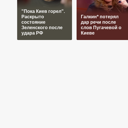
"Пока Киев горел".
Раскрыто
Галкин* потерял
состояние
дар речи после
Зеленского после
слов Пугачевой о
удара РФ
Киеве
Статьи
Россия
Киев в огне, Путин смен
вечеру 5 августа