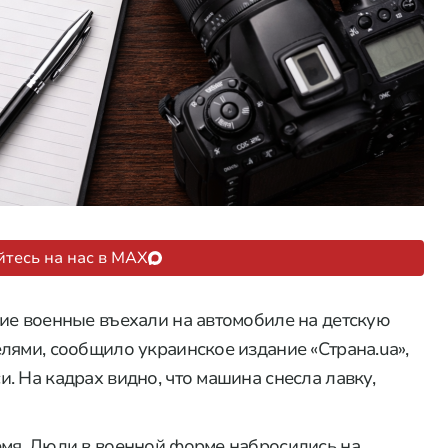
тесь на нас в MAX
ие военные въехали на автомобиле на детскую
лями, сообщило украинское издание «Страна.ua»,
. На кадрах видно, что машина снесла лавку,
емя. Люди в военной форме набросились на