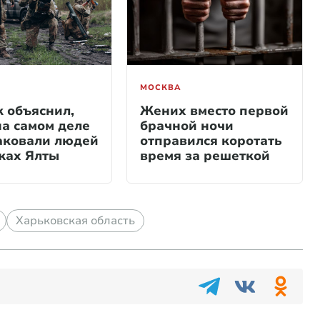
МОСКВА
 объяснил,
Жених вместо первой
на самом деле
брачной ночи
аковали людей
отправился коротать
жах Ялты
время за решеткой
Харьковская область