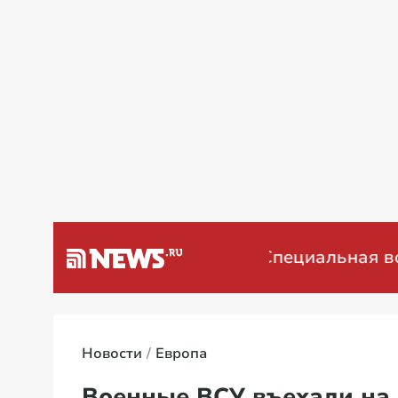
а Венесуэлу
Специальная военная 
Новости
Европа
Военные ВСУ въехали на