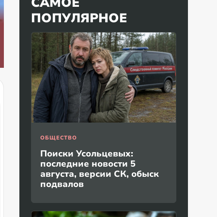
САМОЕ
ПОПУЛЯРНОЕ
«Это конец всего»:
"Ее больше нет". В
Захарова
«В
США сделали
прокомментировал
сп
тревожное
а фестиваль в
пр
заявление о России
Юрмале
со
ОБЩЕСТВО
Поиски Усольцевых:
последние новости 5
августа, версии СК, обыск
подвалов