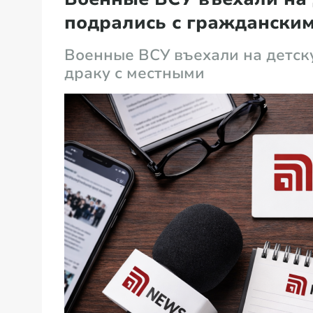
подрались с граждански
Военные ВСУ въехали на детск
драку с местными