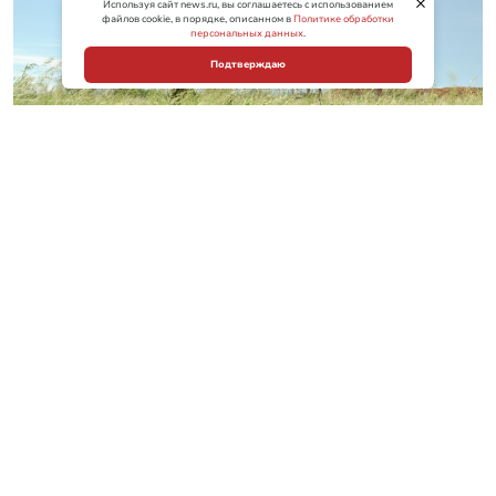
Используя сайт news.ru, вы соглашаетесь с использованием
файлов cookie, в порядке, описанном в
Политике обработки
персональных данных
.
Подтверждаю
ВС РФ в зоне СВО
Фото: Евгений Биятов/РИА Новости
Подписывайтесь на нас в MAX
В Киеве после серии взрывов возникли
масштабные пожары, и небо над украинской
столицей затянуло дымом, президент России
Владимир Путин произвел кадровые
перестановки в командовании группировок
«Центр» и «Восток». Самые важные темы дня по