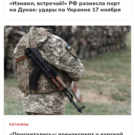
«Измаил, встречай!» РФ разнесла порт
на Дунае: удары по Украине 17 ноября
РЕГИОНЫ
«Просчитались»: военэксперт о курской