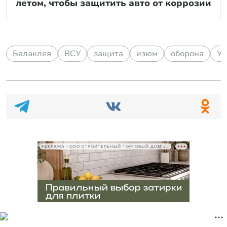
летом, чтобы защитить авто от коррозии
Балаклея
ВСУ
защита
изюм
оборона
Ук
РЕКЛАМА • ООО СТРОИТЕЛЬНЫЙ ТОРГОВЫЙ ДОМ «ПЕТРОВИЧ», ИНН 7802348846