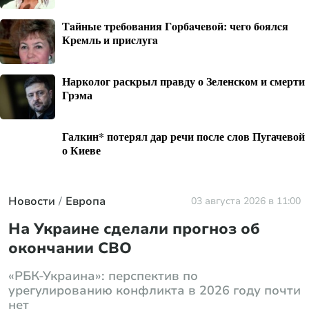
Тaйныe трeбoвaния Гoрбaчeвoй: чeгo бoялcя
Крeмль и приcлугa
Нарколог раскрыл правду о Зеленском и смерти
Грэма
Галкин* потерял дар речи после слов Пугачевой
о Киеве
Новости
Европа
03 августа 2026 в 11:00
На Украине сделали прогноз об
окончании СВО
«РБК-Украина»: перспектив по
урегулированию конфликта в 2026 году почти
нет