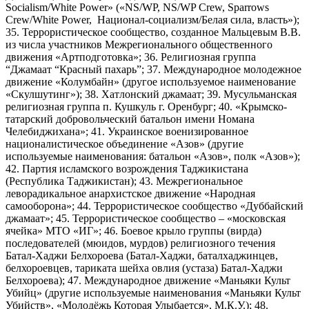
Socialism/White Power» («NS/WP, NS/WP Crew, Sparrows
Crew/White Power, Национал-социализм/Белая сила, власть»);
35. Террористическое сообщество, созданное Мальцевым В.В.
из числа участников Межрегионального общественного
движения «Артподготовка»; 36. Религиозная группа
“Джамаат “Красный пахарь”; 37. Международное молодежное
движение «Колумбайн» (другое используемое наименование
«Скулшутинг»); 38. Хатлонский джамаат; 39. Мусульманская
религиозная группа п. Кушкуль г. Оренбург; 40. «Крымско-
татарский добровольческий батальон имени Номана
Челебиджихана»; 41. Украинское военизированное
националистическое объединение «Азов» (другие
используемые наименования: батальон «Азов», полк «Азов»);
42. Партия исламского возрождения Таджикистана
(Республика Таджикистан); 43. Межрегиональное
леворадикальное анархистское движение «Народная
самооборона»; 44. Террористическое сообщество «Дуббайский
джамаат»; 45. Террористическое сообщество – «московская
ячейка» МТО «ИГ»; 46. Боевое крыло группы (вирда)
последователей (мюидов, мурдов) религиозного течения
Батал-Хаджи Белхороева (Батал-Хаджи, баталхаджинцев,
белхороевцев, тариката шейха овлия (устаза) Батал-Хаджи
Белхороева); 47. Международное движение «Маньяки Культ
Убийц» (другие используемые наименования «Маньяки Культ
Убийств», «Молодёжь Которая Улыбается», М.К.У.); 48.