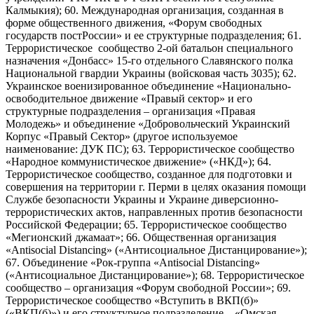
Калмыкия); 60. Международная организация, созданная в
форме общественного движения, «Форум свободных
государств постРоссии» и ее структурные подразделения; 61.
Террористическое сообщество 2-ой батальон специального
назначения «Донбасс» 15-го отдельного Славянского полка
Национальной гвардии Украины (войсковая часть 3035); 62.
Украинское военизированное объединение «Национально-
освободительное движение «Правый сектор» и его
структурные подразделения – организация «Правая
Молодежь» и объединение «Добровольческий Украинский
Корпус «Правый Сектор» (другое используемое
наименование: ДУК ПС); 63. Террористическое сообщество
«Народное коммунистическое движение» («НКД»); 64.
Террористическое сообщество, созданное для подготовки и
совершения на территории г. Перми в целях оказания помощи
Службе безопасности Украины и Украине диверсионно-
террористических актов, направленных против безопасности
Российской Федерации; 65. Террористическое сообщество
«Мегионский джамаат»; 66. Общественная организация
«Antisocial Distancing» («Антисоциальное Дистанцирование»);
67. Объединение «Рок-группа «Antisocial Distancing»
(«Антисоциальное Дистанцирование»); 68. Террористическое
сообщество – организация «Форум свободной России»; 69.
Террористическое сообщество «Вступить в ВКП(б)»
(«ВКП(б)») и его структурное подразделение – «Омская