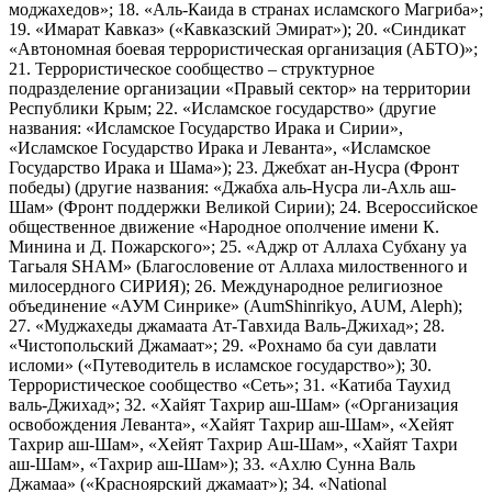
моджахедов»; 18. «Аль-Каида в странах исламского Магриба»;
19. «Имарат Кавказ» («Кавказский Эмират»); 20. «Синдикат
«Автономная боевая террористическая организация (АБТО)»;
21. Террористическое сообщество – структурное
подразделение организации «Правый сектор» на территории
Республики Крым; 22. «Исламское государство» (другие
названия: «Исламское Государство Ирака и Сирии»,
«Исламское Государство Ирака и Леванта», «Исламское
Государство Ирака и Шама»); 23. Джебхат ан-Нусра (Фронт
победы) (другие названия: «Джабха аль-Нусра ли-Ахль аш-
Шам» (Фронт поддержки Великой Сирии); 24. Всероссийское
общественное движение «Народное ополчение имени К.
Минина и Д. Пожарского»; 25. «Аджр от Аллаха Субхану уа
Тагьаля SHAM» (Благословение от Аллаха милоственного и
милосердного СИРИЯ); 26. Международное религиозное
объединение «АУМ Синрике» (AumShinrikyo, AUM, Aleph);
27. «Муджахеды джамаата Ат-Тавхида Валь-Джихад»; 28.
«Чистопольский Джамаат»; 29. «Рохнамо ба суи давлати
исломи» («Путеводитель в исламское государство»); 30.
Террористическое сообщество «Сеть»; 31. «Катиба Таухид
валь-Джихад»; 32. «Хайят Тахрир аш-Шам» («Организация
освобождения Леванта», «Хайят Тахрир аш-Шам», «Хейят
Тахрир аш-Шам», «Хейят Тахрир Аш-Шам», «Хайят Тахри
аш-Шам», «Тахрир аш-Шам»); 33. «Ахлю Сунна Валь
Джамаа» («Красноярский джамаат»); 34. «National