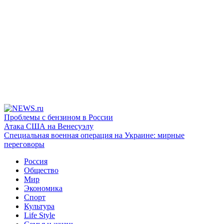
Проблемы с бензином в России
Атака США на Венесуэлу
Специальная военная операция на Украине: мирные
переговоры
Россия
Общество
Мир
Экономика
Спорт
Культура
Life Style