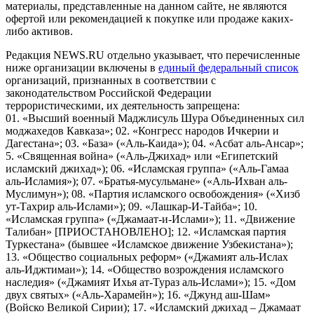
материалы, представленные на данном сайте, не являются
офертой или рекомендацией к покупке или продаже каких-
либо активов.
Редакция NEWS.RU отдельно указывает, что перечисленные
ниже организации включены в
единый федеральный список
организаций, признанных в соответствии с
законодательством Российской Федерации
террористическими, их деятельность запрещена:
01. «Высший военный Маджлисуль Шура Объединенных сил
моджахедов Кавказа»; 02. «Конгресс народов Ичкерии и
Дагестана»; 03. «База» («Аль-Каида»); 04. «Асбат аль-Ансар»;
5. «Священная война» («Аль-Джихад» или «Египетский
исламский джихад»); 06. «Исламская группа» («Аль-Гамаа
аль-Исламия»); 07. «Братья-мусульмане» («Аль-Ихван аль-
Муслимун»); 08. «Партия исламского освобождения» («Хизб
ут-Тахрир аль-Ислами»); 09. «Лашкар-И-Тайба»; 10.
«Исламская группа» («Джамаат-и-Ислами»); 11. «Движение
Талибан» [ПРИОСТАНОВЛЕНО]; 12. «Исламская партия
Туркестана» (бывшее «Исламское движение Узбекистана»);
13. «Общество социальных реформ» («Джамият аль-Ислах
аль-Иджтимаи»); 14. «Общество возрождения исламского
наследия» («Джамият Ихья ат-Тураз аль-Ислами»); 15. «Дом
двух святых» («Аль-Харамейн»); 16. «Джунд аш-Шам»
(Войско Великой Сирии); 17. «Исламский джихад – Джамаат