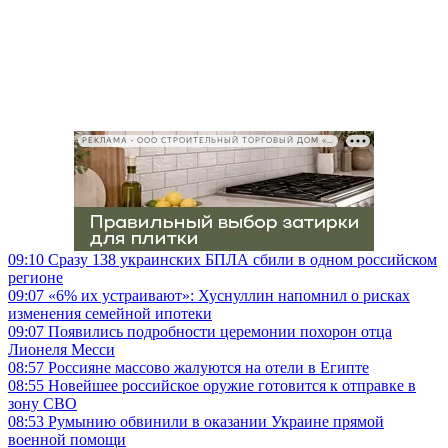
РЕКЛАМА • ООО СТРОИТЕЛЬНЫЙ ТОРГОВЫЙ ДОМ «ПЕТРОВИЧ», ИНН 7802348846
09:10
Сразу 138 украинских БПЛА сбили в одном российском
регионе
09:07
«6% их устраивают»: Хуснуллин напомнил о рисках
изменения семейной ипотеки
09:07
Появились подробности церемонии похорон отца
Лионеля Месси
08:57
Россияне массово жалуются на отели в Египте
08:55
Новейшее российское оружие готовится к отправке в
зону СВО
08:53
Румынию обвинили в оказании Украине прямой
военной помощи