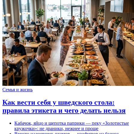
Семья и жизнь
Как вести себя у шведского стола:
правила этикета и чего делать нельзя
Кабачок, яйцо и щепотка паприки — пеку «Золотистые
кружочки»: не драники, нежнее и проще
Вместо надоевших джемов — конфитюр из белого