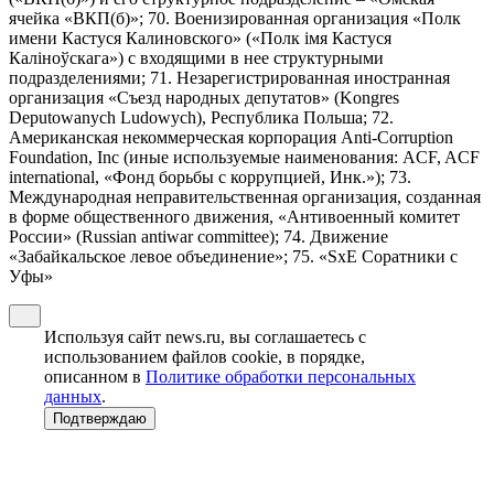
ячейка «ВКП(б)»; 70. Военизированная организация «Полк
имени Кастуся Калиновского» («Полк iмя Кастуся
Калiноўскага») с входящими в нее структурными
подразделениями; 71. Незарегистрированная иностранная
организация «Съезд народных депутатов» (Kongres
Deputowanych Ludowych), Республика Польша; 72.
Американская некоммерческая корпорация Anti-Corruption
Foundation, Inc (иные используемые наименования: ACF, ACF
international, «Фонд борьбы с коррупцией, Инк.»); 73.
Международная неправительственная организация, созданная
в форме общественного движения, «Антивоенный комитет
России» (Russian antiwar committee); 74. Движение
«Забайкальское левое объединение»; 75. «SxE Соратники с
Уфы»
Используя сайт news.ru, вы соглашаетесь с
использованием файлов cookie, в порядке,
описанном в
Политике обработки персональных
данных
.
Подтверждаю