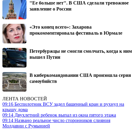
"Ее больше нет". В США сделали тревожное
заявление о России
«Это конец всего»: Захарова
прокомментировала фестиваль в Юрмале
Петербуржцы не смогли смолчать, когда к ним
вышел Путин
В киберкомандовании США произошла серия
самоубийств
ЛЕНТА НОВОСТЕЙ
09:16
Беспилотник ВСУ задел башенный кран и рухнул на
крышу дома
09:14
Двухлетний ребенок выпал из окна пятого этажа
09:14
Названо реальное число сторонников слияния
Молдавии с Румынией