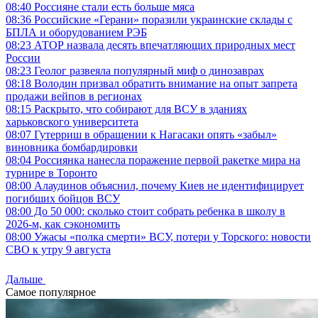
08:40
Россияне стали есть больше мяса
08:36
Российские «Герани» поразили украинские склады с
БПЛА и оборудованием РЭБ
08:23
АТОР назвала десять впечатляющих природных мест
России
08:23
Геолог развеяла популярный миф о динозаврах
08:18
Володин призвал обратить внимание на опыт запрета
продажи вейпов в регионах
08:15
Раскрыто, что собирают для ВСУ в зданиях
харьковского университета
08:07
Гутерриш в обращении к Нагасаки опять «забыл»
виновника бомбардировки
08:04
Россиянка нанесла поражение первой ракетке мира на
турнире в Торонто
08:00
Алаудинов объяснил, почему Киев не идентифицирует
погибших бойцов ВСУ
08:00
До 50 000: сколько стоит собрать ребенка в школу в
2026-м, как сэкономить
08:00
Ужасы «полка смерти» ВСУ, потери у Торского: новости
СВО к утру 9 августа
Дальше
Самое популярное