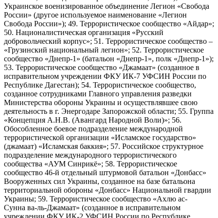
Украинское военизированное объединение Легион «Свобода
России» (другое используемое наименование «Легион
Свобода России»); 49. Террористическое сообщество «Айдар»;
50. Националистическая организация «Русский
добровольческий корпус»; 51. Террористическое сообщество –
«Грузинский национальный легион»; 52. Террористическое
сообщество «Днепр-1» (батальон «Днепр-1», полк «Днепр-1»);
53. Террористическое сообщество «Джамаат» (созданное в
исправительном учреждении ФКУ ИК-7 УФСИН России по
Республике Дагестан); 54. Террористическое сообщество,
созданное сотрудниками Главного управления разведки
Министерства обороны Украины и осуществлявшее свою
деятельность в г. Энергодаре Запорожской области; 55. Группа
«Концепция А.Н.В. (Авангард Народной Воли)»; 56.
Обособленное боевое подразделение международной
террористической организации «Исламское государство»
(джамаат) «Исламская баккия»; 57. Российское структурное
подразделение международного террористического
сообщества «АУМ Синрикё»; 58. Террористическое
сообщество 46-й отдельный штурмовой батальон «Донбасс»
Вооруженных сил Украины, созданное на базе батальона
территориальной обороны «Донбасс» Национальной гвардии
Украины; 59. Террористическое сообщество «Ахлю ас-
Сунна ва-ль-Джамаат» (созданное в исправительном
учреждении ФКУ ИК-2 УФСИН России по Республике