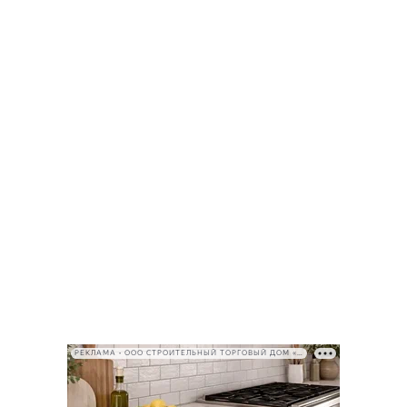
РЕКЛАМА • ООО СТРОИТЕЛЬНЫЙ ТОРГОВЫЙ ДОМ «ПЕТРОВИЧ», ИНН 7802348846