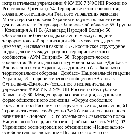
исправительном учреждении ФКУ ИК-7 УФСИН России по
Республике Дагестан); 54. Террористическое сообщество,
созданное сотрудниками Главного управления разведки
Министерства обороны Украины и осуществлявшее свою
деятельность в г. Энергодаре Запорожской области; 55. Группа
«Концепция А.Н.В. (Авангард Народной Воли)»; 56.
Обособленное боевое подразделение международной
террористической организации «Исламское государство»
(джамаат) «Исламская баккия»; 57. Российское структурное
подразделение международного террористического
сообщества «АУМ Синрикё»; 58. Террористическое
сообщество 46-й отдельный штурмовой батальон «Донбасс»
Вооруженных сил Украины, созданное на базе батальона
территориальной обороны «Донбасс» Национальной гвардии
Украины; 59. Террористическое сообщество «Ахлю ас-
Сунна ва-ль-Джамаат» (созданное в исправительном
учреждении ФКУ ИК-2 УФСИН России по Республике
Калмыкия); 60. Международная организация, созданная в
форме общественного движения, «Форум свободных
государств постРоссии» и ее структурные подразделения; 61.
Террористическое сообщество 2-ой батальон специального
назначения «Донбасс» 15-го отдельного Славянского полка
Национальной гвардии Украины (войсковая часть 3035); 62.
Украинское военизированное объединение «Национально-
освободительное движение «Правый сектор» и его