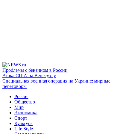
Проблемы с бензином в России
Атака США на Венесуэлу
Специальная военная операция на Украине: мирные
переговоры
Россия
Общество
Мир
Экономика
Спорт
Культура
Life Style