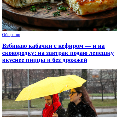
Общество
Взбиваю кабачки с кефиром — и на
сковородку: на завтрак подаю лепешку
вкуснее пиццы и без дрожжей