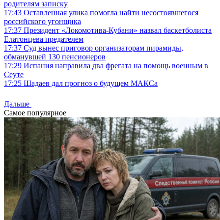
родителям записку
17:43
Оставленная улика помогла найти несостоявшегося
российского угонщика
17:37
Президент «Локомотива-Кубани» назвал баскетболиста
Елатонцева предателем
17:37
Суд вынес приговор организаторам пирамиды,
обманувшей 130 пенсионеров
17:29
Испания направила два фрегата на помощь военным в
Сеуте
17:25
Шадаев дал прогноз о будущем МАКСа
Дальше
Самое популярное