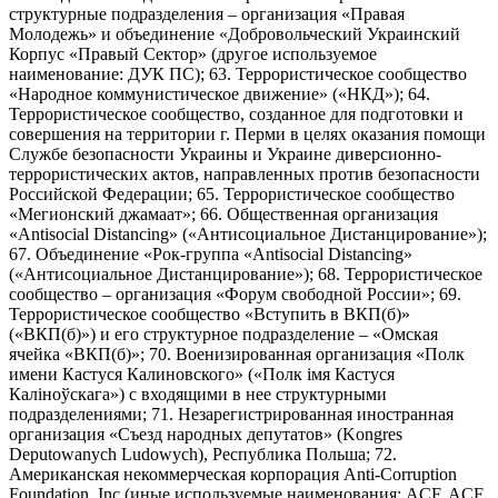
структурные подразделения – организация «Правая
Молодежь» и объединение «Добровольческий Украинский
Корпус «Правый Сектор» (другое используемое
наименование: ДУК ПС); 63. Террористическое сообщество
«Народное коммунистическое движение» («НКД»); 64.
Террористическое сообщество, созданное для подготовки и
совершения на территории г. Перми в целях оказания помощи
Службе безопасности Украины и Украине диверсионно-
террористических актов, направленных против безопасности
Российской Федерации; 65. Террористическое сообщество
«Мегионский джамаат»; 66. Общественная организация
«Antisocial Distancing» («Антисоциальное Дистанцирование»);
67. Объединение «Рок-группа «Antisocial Distancing»
(«Антисоциальное Дистанцирование»); 68. Террористическое
сообщество – организация «Форум свободной России»; 69.
Террористическое сообщество «Вступить в ВКП(б)»
(«ВКП(б)») и его структурное подразделение – «Омская
ячейка «ВКП(б)»; 70. Военизированная организация «Полк
имени Кастуся Калиновского» («Полк iмя Кастуся
Калiноўскага») с входящими в нее структурными
подразделениями; 71. Незарегистрированная иностранная
организация «Съезд народных депутатов» (Kongres
Deputowanych Ludowych), Республика Польша; 72.
Американская некоммерческая корпорация Anti-Corruption
Foundation, Inc (иные используемые наименования: ACF, ACF