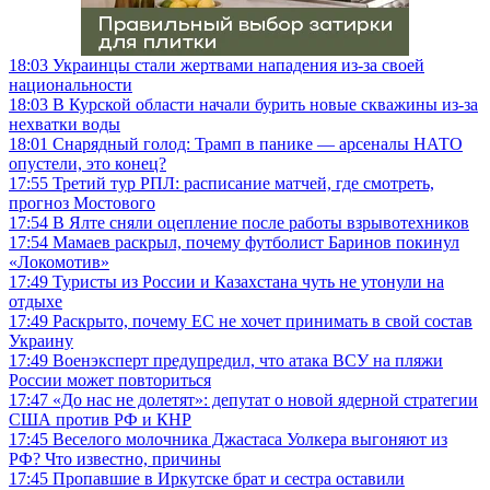
18:03
Украинцы стали жертвами нападения из-за своей
национальности
18:03
В Курской области начали бурить новые скважины из-за
нехватки воды
18:01
Снарядный голод: Трамп в панике — арсеналы НАТО
опустели, это конец?
17:55
Третий тур РПЛ: расписание матчей, где смотреть,
прогноз Мостового
17:54
В Ялте сняли оцепление после работы взрывотехников
17:54
Мамаев раскрыл, почему футболист Баринов покинул
«Локомотив»
17:49
Туристы из России и Казахстана чуть не утонули на
отдыхе
17:49
Раскрыто, почему ЕС не хочет принимать в свой состав
Украину
17:49
Военэксперт предупредил, что атака ВСУ на пляжи
России может повториться
17:47
«До нас не долетят»: депутат о новой ядерной стратегии
США против РФ и КНР
17:45
Веселого молочника Джастаса Уолкера выгоняют из
РФ? Что известно, причины
17:45
Пропавшие в Иркутске брат и сестра оставили