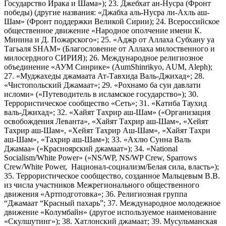
Государство Ирака и Шама»); 23. Джебхат ан-Нусра (Фронт
победы) (другие названия: «Джабха аль-Нусра ли-Ахль аш-
Шам» (Фронт поддержки Великой Сирии); 24. Всероссийское
общественное движение «Народное ополчение имени К.
Минина и Д. Пожарского»; 25. «Аджр от Аллаха Субхану уа
Тагьаля SHAM» (Благословение от Аллаха милоственного и
милосердного СИРИЯ); 26. Международное религиозное
объединение «АУМ Синрике» (AumShinrikyo, AUM, Aleph);
27. «Муджахеды джамаата Ат-Тавхида Валь-Джихад»; 28.
«Чистопольский Джамаат»; 29. «Рохнамо ба суи давлати
исломи» («Путеводитель в исламское государство»); 30.
Террористическое сообщество «Сеть»; 31. «Катиба Таухид
валь-Джихад»; 32. «Хайят Тахрир аш-Шам» («Организация
освобождения Леванта», «Хайят Тахрир аш-Шам», «Хейят
Тахрир аш-Шам», «Хейят Тахрир Аш-Шам», «Хайят Тахри
аш-Шам», «Тахрир аш-Шам»); 33. «Ахлю Сунна Валь
Джамаа» («Красноярский джамаат»); 34. «National
Socialism/White Power» («NS/WP, NS/WP Crew, Sparrows
Crew/White Power, Национал-социализм/Белая сила, власть»);
35. Террористическое сообщество, созданное Мальцевым В.В.
из числа участников Межрегионального общественного
движения «Артподготовка»; 36. Религиозная группа
“Джамаат “Красный пахарь”; 37. Международное молодежное
движение «Колумбайн» (другое используемое наименование
«Скулшутинг»); 38. Хатлонский джамаат; 39. Мусульманская