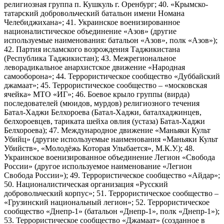
религиозная группа п. Кушкуль г. Оренбург; 40. «Крымско-
татарский добровольческий батальон имени Номана
Челебиджихана»; 41. Украинское военизированное
националистическое объединение «Азов» (другие
используемые наименования: батальон «Азов», полк «Азов»);
42. Партия исламского возрождения Таджикистана
(Республика Таджикистан); 43. Межрегиональное
леворадикальное анархистское движение «Народная
самооборона»; 44. Террористическое сообщество «Дуббайский
джамаат»; 45. Террористическое сообщество – «московская
ячейка» МТО «ИГ»; 46. Боевое крыло группы (вирда)
последователей (мюидов, мурдов) религиозного течения
Батал-Хаджи Белхороева (Батал-Хаджи, баталхаджинцев,
белхороевцев, тариката шейха овлия (устаза) Батал-Хаджи
Белхороева); 47. Международное движение «Маньяки Культ
Убийц» (другие используемые наименования «Маньяки Культ
Убийств», «Молодёжь Которая Улыбается», М.К.У.); 48.
Украинское военизированное объединение Легион «Свобода
России» (другое используемое наименование «Легион
Свобода России»); 49. Террористическое сообщество «Айдар»;
50. Националистическая организация «Русский
добровольческий корпус»; 51. Террористическое сообщество –
«Грузинский национальный легион»; 52. Террористическое
сообщество «Днепр-1» (батальон «Днепр-1», полк «Днепр-1»);
53. Террористическое сообщество «Джамаат» (созданное в