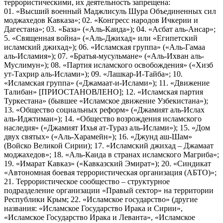
террористическими, их деятельность запрещена:
01. «Высший военный Маджлисуль Шура Объединенных сил
моджахедов Кавказа»; 02. «Конгресс народов Ичкерии и
Дагестана»; 03. «База» («Аль-Каида»); 04. «Асбат аль-Ансар»;
5. «Священная война» («Аль-Джихад» или «Египетский
исламский джихад»); 06. «Исламская группа» («Аль-Гамаа
аль-Исламия»); 07. «Братья-мусульмане» («Аль-Ихван аль-
Муслимун»); 08. «Партия исламского освобождения» («Хизб
ут-Тахрир аль-Ислами»); 09. «Лашкар-И-Тайба»; 10.
«Исламская группа» («Джамаат-и-Ислами»); 11. «Движение
Талибан» [ПРИОСТАНОВЛЕНО]; 12. «Исламская партия
Туркестана» (бывшее «Исламское движение Узбекистана»);
13. «Общество социальных реформ» («Джамият аль-Ислах
аль-Иджтимаи»); 14. «Общество возрождения исламского
наследия» («Джамият Ихья ат-Тураз аль-Ислами»); 15. «Дом
двух святых» («Аль-Харамейн»); 16. «Джунд аш-Шам»
(Войско Великой Сирии); 17. «Исламский джихад – Джамаат
моджахедов»; 18. «Аль-Каида в странах исламского Магриба»;
19. «Имарат Кавказ» («Кавказский Эмират»); 20. «Синдикат
«Автономная боевая террористическая организация (АБТО)»;
21. Террористическое сообщество – структурное
подразделение организации «Правый сектор» на территории
Республики Крым; 22. «Исламское государство» (другие
названия: «Исламское Государство Ирака и Сирии»,
«Исламское Государство Ирака и Леванта», «Исламское