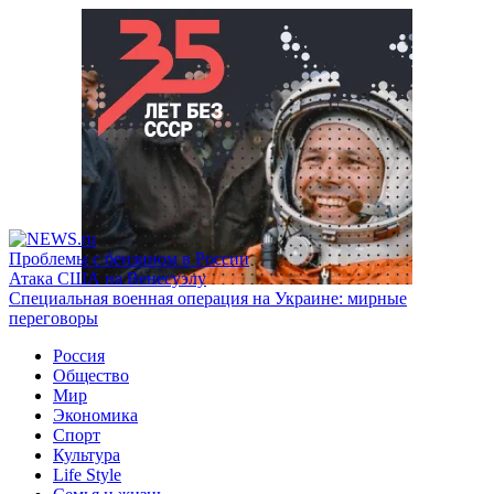
Проблемы с бензином в России
Атака США на Венесуэлу
Специальная военная операция на Украине: мирные
переговоры
Россия
Общество
Мир
Экономика
Спорт
Культура
Life Style