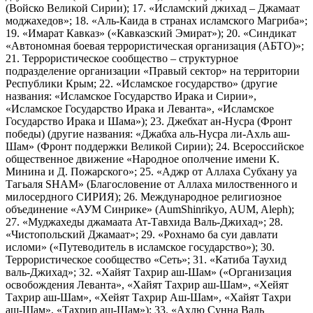
(Войско Великой Сирии); 17. «Исламский джихад – Джамаат
моджахедов»; 18. «Аль-Каида в странах исламского Магриба»;
19. «Имарат Кавказ» («Кавказский Эмират»); 20. «Синдикат
«Автономная боевая террористическая организация (АБТО)»;
21. Террористическое сообщество – структурное
подразделение организации «Правый сектор» на территории
Республики Крым; 22. «Исламское государство» (другие
названия: «Исламское Государство Ирака и Сирии»,
«Исламское Государство Ирака и Леванта», «Исламское
Государство Ирака и Шама»); 23. Джебхат ан-Нусра (Фронт
победы) (другие названия: «Джабха аль-Нусра ли-Ахль аш-
Шам» (Фронт поддержки Великой Сирии); 24. Всероссийское
общественное движение «Народное ополчение имени К.
Минина и Д. Пожарского»; 25. «Аджр от Аллаха Субхану уа
Тагьаля SHAM» (Благословение от Аллаха милоственного и
милосердного СИРИЯ); 26. Международное религиозное
объединение «АУМ Синрике» (AumShinrikyo, AUM, Aleph);
27. «Муджахеды джамаата Ат-Тавхида Валь-Джихад»; 28.
«Чистопольский Джамаат»; 29. «Рохнамо ба суи давлати
исломи» («Путеводитель в исламское государство»); 30.
Террористическое сообщество «Сеть»; 31. «Катиба Таухид
валь-Джихад»; 32. «Хайят Тахрир аш-Шам» («Организация
освобождения Леванта», «Хайят Тахрир аш-Шам», «Хейят
Тахрир аш-Шам», «Хейят Тахрир Аш-Шам», «Хайят Тахри
аш-Шам», «Тахрир аш-Шам»); 33. «Ахлю Сунна Валь