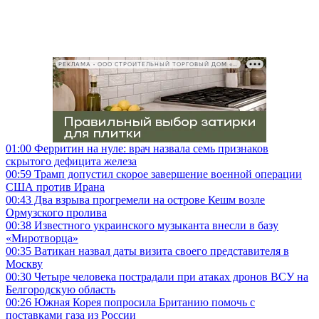
РЕКЛАМА • ООО СТРОИТЕЛЬНЫЙ ТОРГОВЫЙ ДОМ «ПЕТРОВИЧ», ИНН 7802348846
01:00
Ферритин на нуле: врач назвала семь признаков
скрытого дефицита железа
00:59
Трамп допустил скорое завершение военной операции
США против Ирана
00:43
Два взрыва прогремели на острове Кешм возле
Ормузского пролива
00:38
Известного украинского музыканта внесли в базу
«Миротворца»
00:35
Ватикан назвал даты визита своего представителя в
Москву
00:30
Четыре человека пострадали при атаках дронов ВСУ на
Белгородскую область
00:26
Южная Корея попросила Британию помочь с
поставками газа из России