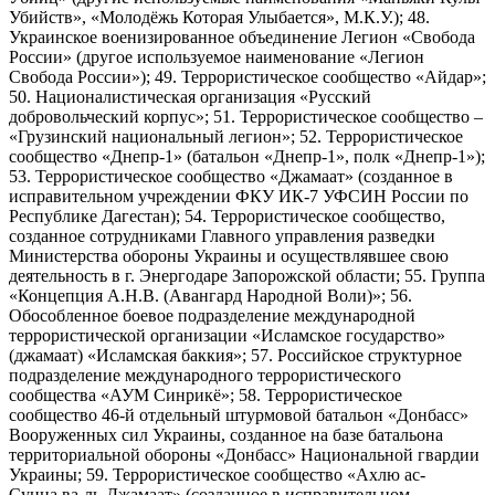
Убийств», «Молодёжь Которая Улыбается», М.К.У.); 48.
Украинское военизированное объединение Легион «Свобода
России» (другое используемое наименование «Легион
Свобода России»); 49. Террористическое сообщество «Айдар»;
50. Националистическая организация «Русский
добровольческий корпус»; 51. Террористическое сообщество –
«Грузинский национальный легион»; 52. Террористическое
сообщество «Днепр-1» (батальон «Днепр-1», полк «Днепр-1»);
53. Террористическое сообщество «Джамаат» (созданное в
исправительном учреждении ФКУ ИК-7 УФСИН России по
Республике Дагестан); 54. Террористическое сообщество,
созданное сотрудниками Главного управления разведки
Министерства обороны Украины и осуществлявшее свою
деятельность в г. Энергодаре Запорожской области; 55. Группа
«Концепция А.Н.В. (Авангард Народной Воли)»; 56.
Обособленное боевое подразделение международной
террористической организации «Исламское государство»
(джамаат) «Исламская баккия»; 57. Российское структурное
подразделение международного террористического
сообщества «АУМ Синрикё»; 58. Террористическое
сообщество 46-й отдельный штурмовой батальон «Донбасс»
Вооруженных сил Украины, созданное на базе батальона
территориальной обороны «Донбасс» Национальной гвардии
Украины; 59. Террористическое сообщество «Ахлю ас-
Сунна ва-ль-Джамаат» (созданное в исправительном