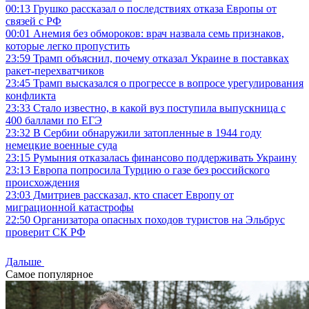
00:13
Грушко рассказал о последствиях отказа Европы от
связей с РФ
00:01
Анемия без обмороков: врач назвала семь признаков,
которые легко пропустить
23:59
Трамп объяснил, почему отказал Украине в поставках
ракет-перехватчиков
23:45
Трамп высказался о прогрессе в вопросе урегулирования
конфликта
23:33
Стало известно, в какой вуз поступила выпускница с
400 баллами по ЕГЭ
23:32
В Сербии обнаружили затопленные в 1944 году
немецкие военные суда
23:15
Румыния отказалась финансово поддерживать Украину
23:13
Европа попросила Турцию о газе без российского
происхождения
23:03
Дмитриев рассказал, кто спасет Европу от
миграционной катастрофы
22:50
Организатора опасных походов туристов на Эльбрус
проверит СК РФ
Дальше
Самое популярное