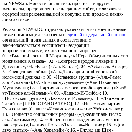
на NEWS.ru. Новости, аналитика, прогнозы и другие
материалы, представленные на данном сайте, не являются
офертой или рекомендацией к покупке или продаже каких-
либо активов.
Редакция NEWS.RU отдельно указывает, что перечисленные
ниже организации включены в
единый федеральный список
организаций, признанных в соответствии с
законодательством Российской Федерации
террористическими, их деятельность запрещена:
01. «Высший военный Маджлисуль Шура Объединенных сил
моджахедов Кавказа»; 02. «Конгресс народов Ичкерии и
Дагестана»; 03. «База» («Аль-Каида»); 04. «Асбат аль-Ансар»;
5. «Священная война» («Аль-Джихад» или «Египетский
исламский джихад»); 06. «Исламская группа» («Аль-Гамаа
аль-Исламия»); 07. «Братья-мусульмане» («Аль-Ихван аль-
Муслимун»); 08. «Партия исламского освобождения» («Хизб
ут-Тахрир аль-Ислами»); 09. «Лашкар-И-Тайба»; 10.
«Исламская группа» («Джамаат-и-Ислами»); 11. «Движение
Талибан» [ПРИОСТАНОВЛЕНО]; 12. «Исламская партия
Туркестана» (бывшее «Исламское движение Узбекистана»);
13. «Общество социальных реформ» («Джамият аль-Ислах
аль-Иджтимаи»); 14. «Общество возрождения исламского
наследия» («Джамият Ихья ат-Тураз аль-Ислами»); 15. «Дом
двух святых» («Аль-Харамейн»); 16. «Джунд аш-Шам»