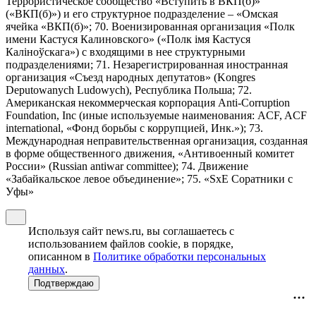
Террористическое сообщество «Вступить в ВКП(б)»
(«ВКП(б)») и его структурное подразделение – «Омская
ячейка «ВКП(б)»; 70. Военизированная организация «Полк
имени Кастуся Калиновского» («Полк iмя Кастуся
Калiноўскага») с входящими в нее структурными
подразделениями; 71. Незарегистрированная иностранная
организация «Съезд народных депутатов» (Kongres
Deputowanych Ludowych), Республика Польша; 72.
Американская некоммерческая корпорация Anti-Corruption
Foundation, Inc (иные используемые наименования: ACF, ACF
international, «Фонд борьбы с коррупцией, Инк.»); 73.
Международная неправительственная организация, созданная
в форме общественного движения, «Антивоенный комитет
России» (Russian antiwar committee); 74. Движение
«Забайкальское левое объединение»; 75. «SxE Соратники с
Уфы»
Используя сайт news.ru, вы соглашаетесь с
использованием файлов cookie, в порядке,
описанном в
Политике обработки персональных
данных
.
Подтверждаю