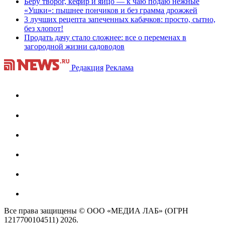
Беру творог, кефир и яйцо — к чаю подаю нежные
«Ушки»: пышнее пончиков и без грамма дрожжей
3 лучших рецепта запеченных кабачков: просто, сытно,
без хлопот!
Продать дачу стало сложнее: все о переменах в
загородной жизни садоводов
Редакция
Реклама
Все права защищены © ООО «МЕДИА ЛАБ» (ОГРН
1217700104511) 2026.