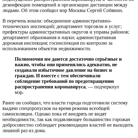
дезинфекции помещений и организации дистанции между
людьми. Об этом сообщил мэр Москвы Сергей Собянин.
В перечень вошли: объединение административно-
технических инспекций; департамент торговли и услуг;
префектуры административных округов и управы районов;
департамент образования и науки; административная
дорожная инспекция; госинспекция по контролю за
использованием объектов недвижимости.
Полномочия им даются достаточно серьёзные и
важно, чтобы они применялись адекватно, не
создавали избыточное давление на бизнес и
граждан. И вместе с тем обеспечивали
соблюдение требований по предотвращению
распространения коронавируса
, — подчеркнул
мэр.
Ранее он сообщил, что власти города подготовили систему
выдачи спецпропусков на время режима всеобщей
самоизоляции. Однако пока её внедрять не видят
необходимости, так как подавляющее большинство горожан
добросовестно соблюдает рекомендации властей не выходить
лишний раз из дома.