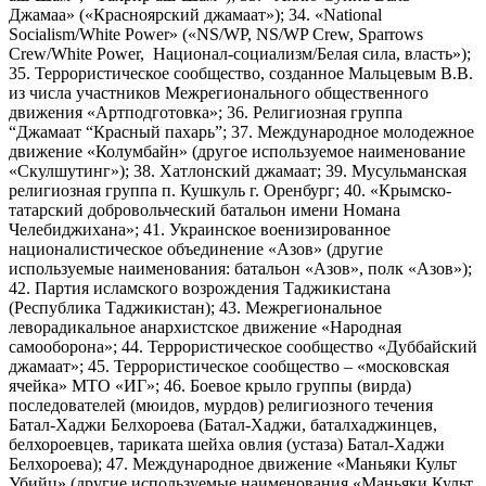
Джамаа» («Красноярский джамаат»); 34. «National
Socialism/White Power» («NS/WP, NS/WP Crew, Sparrows
Crew/White Power, Национал-социализм/Белая сила, власть»);
35. Террористическое сообщество, созданное Мальцевым В.В.
из числа участников Межрегионального общественного
движения «Артподготовка»; 36. Религиозная группа
“Джамаат “Красный пахарь”; 37. Международное молодежное
движение «Колумбайн» (другое используемое наименование
«Скулшутинг»); 38. Хатлонский джамаат; 39. Мусульманская
религиозная группа п. Кушкуль г. Оренбург; 40. «Крымско-
татарский добровольческий батальон имени Номана
Челебиджихана»; 41. Украинское военизированное
националистическое объединение «Азов» (другие
используемые наименования: батальон «Азов», полк «Азов»);
42. Партия исламского возрождения Таджикистана
(Республика Таджикистан); 43. Межрегиональное
леворадикальное анархистское движение «Народная
самооборона»; 44. Террористическое сообщество «Дуббайский
джамаат»; 45. Террористическое сообщество – «московская
ячейка» МТО «ИГ»; 46. Боевое крыло группы (вирда)
последователей (мюидов, мурдов) религиозного течения
Батал-Хаджи Белхороева (Батал-Хаджи, баталхаджинцев,
белхороевцев, тариката шейха овлия (устаза) Батал-Хаджи
Белхороева); 47. Международное движение «Маньяки Культ
Убийц» (другие используемые наименования «Маньяки Культ