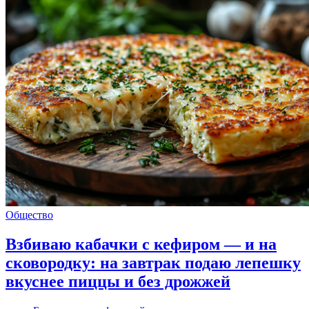
Общество
Взбиваю кабачки с кефиром — и на
сковородку: на завтрак подаю лепешку
вкуснее пиццы и без дрожжей