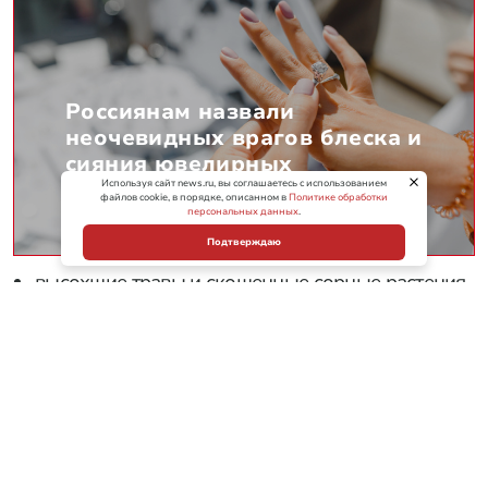
Россиянам назвали
неочевидных врагов блеска и
сияния ювелирных
украшений
Используя сайт news.ru, вы соглашаетесь с использованием
файлов cookie, в порядке, описанном в
Политике обработки
персональных данных
.
Подтверждаю
высохшие травы и скошенные сорные растения
без
грунта
;
опавший лист, остатки садовых культур и ботва;
спиленные побеги, сучья, мелкая поросль
деревьев и кустарников;
чистые древесные обрезки без пропитки,