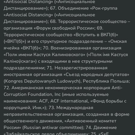
«Antisocial Distancing» («Антисоциальное
Дистанцирование»); 67. Объединение «Рок-группа
«Antisocial Distancing» («Антисоциальное
Дистанцирование»); 68. Террористическое сообщество –
организация «Форум свободной России»; 69.
Террористическое сообщество «Вступить в ВКП(б)»
(«ВКП(б)») и его структурное подразделение – «Омская
ячейка «ВКП(б)»; 70. Военизированная организация
«Полк имени Кастуся Калиновского» («Полк iмя Кастуся
Калiноўскага») с входящими в нее структурными
подразделениями; 71. Незарегистрированная
иностранная организация «Съезд народных депутатов»
(Kongres Deputowanych Ludowych), Республика Польша;
72. Американская некоммерческая корпорация Anti-
Corruption Foundation, Inc (иные используемые
наименования: ACF, ACF international, «Фонд борьбы с
коррупцией, Инк.»); 73. Международная
неправительственная организация, созданная в форме
общественного движения, «Антивоенный комитет
России» (Russian antiwar committee); 74. Движение
«Забайкальское левое объединение»; 75. «SxE