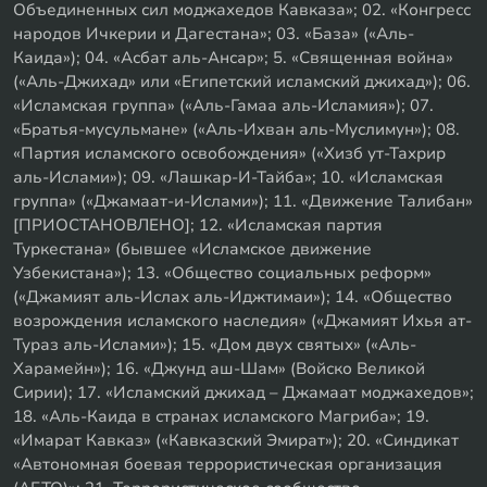
Объединенных сил моджахедов Кавказа»; 02. «Конгресс
народов Ичкерии и Дагестана»; 03. «База» («Аль-
Каида»); 04. «Асбат аль-Ансар»; 5. «Священная война»
(«Аль-Джихад» или «Египетский исламский джихад»); 06.
«Исламская группа» («Аль-Гамаа аль-Исламия»); 07.
«Братья-мусульмане» («Аль-Ихван аль-Муслимун»); 08.
«Партия исламского освобождения» («Хизб ут-Тахрир
аль-Ислами»); 09. «Лашкар-И-Тайба»; 10. «Исламская
группа» («Джамаат-и-Ислами»); 11. «Движение Талибан»
[ПРИОСТАНОВЛЕНО]; 12. «Исламская партия
Туркестана» (бывшее «Исламское движение
Узбекистана»); 13. «Общество социальных реформ»
(«Джамият аль-Ислах аль-Иджтимаи»); 14. «Общество
возрождения исламского наследия» («Джамият Ихья ат-
Тураз аль-Ислами»); 15. «Дом двух святых» («Аль-
Харамейн»); 16. «Джунд аш-Шам» (Войско Великой
Сирии); 17. «Исламский джихад – Джамаат моджахедов»;
18. «Аль-Каида в странах исламского Магриба»; 19.
«Имарат Кавказ» («Кавказский Эмират»); 20. «Синдикат
«Автономная боевая террористическая организация