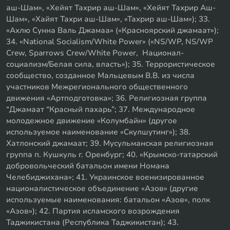
аш-Шам», «Хейят Тахрир аш-Шам», «Хейят Тахрир Аш-
Шам», «Хайят Тахри аш-Шам», «Тахрир аш-Шам»); 33.
«Ахлю Сунна Валь Джамаа» («Красноярский джамаат»);
34. «National Socialism/White Power» («NS/WP, NS/WP
Crew, Sparrows Crew/White Power, Национал-
социализм/Белая сила, власть»); 35. Террористическое
сообщество, созданное Мальцевым В.В. из числа
участников Межрегионального общественного
движения «Артподготовка»; 36. Религиозная группа
“Джамаат “Красный пахарь”; 37. Международное
молодежное движение «Колумбайн» (другое
используемое наименование «Скулшутинг»); 38.
Хатлонский джамаат; 39. Мусульманская религиозная
группа п. Кушкуль г. Оренбург; 40. «Крымско-татарский
добровольческий батальон имени Номана
Челебиджихана»; 41. Украинское военизированное
националистическое объединение «Азов» (другие
используемые наименования: батальон «Азов», полк
«Азов»); 42. Партия исламского возрождения
Таджикистана (Республика Таджикистан); 43.