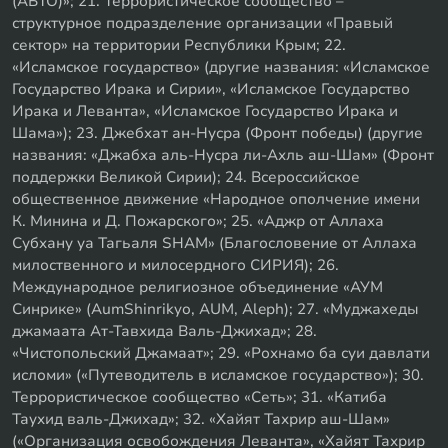
(АБТО)»; 21. Террористическое сообщество –
структурное подразделение организации «Правый
сектор» на территории Республики Крым; 22.
«Исламское государство» (другие названия: «Исламское
Государство Ирака и Сирии», «Исламское Государство
Ирака и Леванта», «Исламское Государство Ирака и
Шама»); 23. Джебхат ан-Нусра (Фронт победы) (другие
названия: «Джабха аль-Нусра ли-Ахль аш-Шам» (Фронт
поддержки Великой Сирии); 24. Всероссийское
общественное движение «Народное ополчение имени
К. Минина и Д. Пожарского»; 25. «Аджр от Аллаха
Субхану уа Тагьаля SHAM» (Благословение от Аллаха
милоственного и милосердного СИРИЯ); 26.
Международное религиозное объединение «АУМ
Синрике» (AumShinrikyo, AUM, Aleph); 27. «Муджахеды
джамаата Ат-Тавхида Валь-Джихад»; 28.
«Чистопольский Джамаат»; 29. «Рохнамо ба суи давлати
исломи» («Путеводитель в исламское государство»); 30.
Террористическое сообщество «Сеть»; 31. «Катиба
Таухид валь-Джихад»; 32. «Хайят Тахрир аш-Шам»
(«Организация освобождения Леванта», «Хайят Тахрир