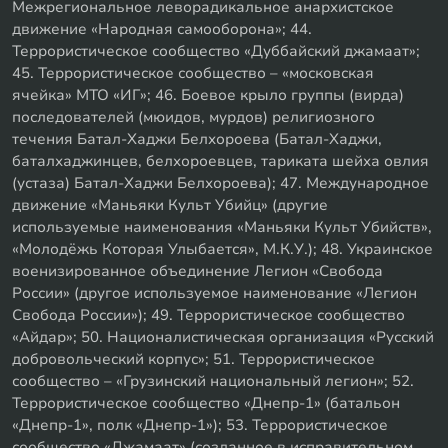
Межрегиональное леворадикальное анархистское
движение «Народная самооборона»; 44.
Террористическое сообщество «Дуббайский джамаат»;
45. Террористическое сообщество – «московская
ячейка» МТО «ИГ»; 46. Боевое крыло группы (вирда)
последователей (мюидов, мурдов) религиозного
течения Батал-Хаджи Белхороева (Батал-Хаджи,
баталхаджинцев, белхороевцев, тариката шейха овлия
(устаза) Батал-Хаджи Белхороева); 47. Международное
движение «Маньяки Культ Убийц» (другие
используемые наименования «Маньяки Культ Убийств»,
«Молодёжь Которая Улыбается», М.К.У.); 48. Украинское
военизированное объединение Легион «Свобода
России» (другое используемое наименование «Легион
Свобода России»); 49. Террористическое сообщество
«Айдар»; 50. Националистическая организация «Русский
добровольческий корпус»; 51. Террористическое
сообщество – «Грузинский национальный легион»; 52.
Террористическое сообщество «Днепр-1» (батальон
«Днепр-1», полк «Днепр-1»); 53. Террористическое
сообщество «Джамаат» (созданное в исправительном