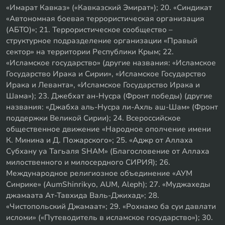
«Имарат Кавказ» («Кавказский Эмират»); 20. «Синдикат
«Автономная боевая террористическая организация
(АБТО)»; 21. Террористическое сообщество –
структурное подразделение организации «Правый
сектор» на территории Республики Крым; 22.
«Исламское государство» (другие названия: «Исламское
Государство Ирака и Сирии», «Исламское Государство
Ирака и Леванта», «Исламское Государство Ирака и
Шама»); 23. Джебхат ан-Нусра (Фронт победы) (другие
названия: «Джабха аль-Нусра ли-Ахль аш-Шам» (Фронт
поддержки Великой Сирии); 24. Всероссийское
общественное движение «Народное ополчение имени
К. Минина и Д. Пожарского»; 25. «Аджр от Аллаха
Субхану уа Тагьаля SHAM» (Благословение от Аллаха
милоственного и милосердного СИРИЯ); 26.
Международное религиозное объединение «АУМ
Синрике» (AumShinrikyo, AUM, Aleph); 27. «Муджахеды
джамаата Ат-Тавхида Валь-Джихад»; 28.
«Чистопольский Джамаат»; 29. «Рохнамо ба суи давлати
исломи» («Путеводитель в исламское государство»); 30.