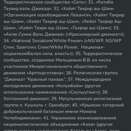
Террористическое сообщество «Сеть»; 31. «Катиба
Таухид валь-Джихад»; 32. «Хайят Тахрир аш-Шам»
(«Организация освобождения Леванта», «Хайят Тахрир
аш-Шам», «Хейят Тахрир аш-Шам», «Хейят Тахрир Аш-
Шам», «Хайят Тахри аш-Шам», «Тахрир аш-Шам»); 33.
«Ахлю Сунна Валь Джамаа» («Красноярский джамаат»);
34. «National Socialism/White Power» («NS/WP, NS/WP
Crew, Sparrows Crew/White Power, Национал-
социализм/Белая сила, власть»); 35. Террористическое
сообщество, созданное Мальцевым В.В. из числа
участников Межрегионального общественного
движения «Артподготовка»; 36. Религиозная группа
“Джамаат “Красный пахарь”; 37. Международное
молодежное движение «Колумбайн» (другое
используемое наименование «Скулшутинг»); 38.
Хатлонский джамаат; 39. Мусульманская религиозная
группа п. Кушкуль г. Оренбург; 40. «Крымско-татарский
добровольческий батальон имени Номана
Челебиджихана»; 41. Украинское военизированное
националистическое объединение «Азов» (другие
используемые наименования: батальон «Азов», полк