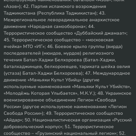
«Азов»); 42. Партия исламского возрождения
Таджикистана (Республика Таджикистан); 43.
Межрегиональное леворадикальное анархистское
движение «Народная самооборона»; 44.
Террористическое сообщество «Дуббайский джамаат»;
45. Террористическое сообщество – «московская
ячейка» МТО «ИГ»; 46. Боевое крыло группы (вирда)
последователей (мюидов, мурдов) религиозного
течения Батал-Хаджи Белхороева (Батал-Хаджи,
баталхаджинцев, белхороевцев, тариката шейха овлия
(устаза) Батал-Хаджи Белхороева); 47. Международное
движение «Маньяки Культ Убийц» (другие
используемые наименования «Маньяки Культ Убийств»,
«Молодёжь Которая Улыбается», М.К.У.); 48. Украинское
военизированное объединение Легион «Свобода
России» (другое используемое наименование «Легион
Свобода России»); 49. Террористическое сообщество
«Айдар»; 50. Националистическая организация «Русский
добровольческий корпус»; 51. Террористическое
сообщество – «Грузинский национальный легион»; 52.