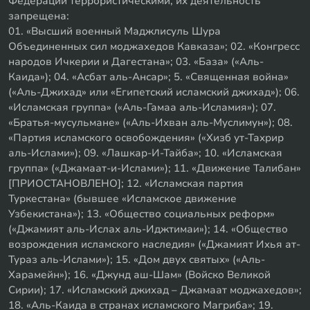
Федерации террористическими, их деятельность
запрещена:
01. «Высший военный Маджлисуль Шура
Объединенных сил моджахедов Кавказа»; 02. «Конгресс
народов Ичкерии и Дагестана»; 03. «База» («Аль-
Каида»); 04. «Асбат аль-Ансар»; 5. «Священная война»
(«Аль-Джихад» или «Египетский исламский джихад»); 06.
«Исламская группа» («Аль-Гамаа аль-Исламия»); 07.
«Братья-мусульмане» («Аль-Ихван аль-Муслимун»); 08.
«Партия исламского освобождения» («Хизб ут-Тахрир
аль-Ислами»); 09. «Лашкар-И-Тайба»; 10. «Исламская
группа» («Джамаат-и-Ислами»); 11. «Движение Талибан»
[ПРИОСТАНОВЛЕНО]; 12. «Исламская партия
Туркестана» (бывшее «Исламское движение
Узбекистана»); 13. «Общество социальных реформ»
(«Джамият аль-Ислах аль-Иджтимаи»); 14. «Общество
возрождения исламского наследия» («Джамият Ихья ат-
Тураз аль-Ислами»); 15. «Дом двух святых» («Аль-
Харамейн»); 16. «Джунд аш-Шам» (Войско Великой
Сирии); 17. «Исламский джихад – Джамаат моджахедов»;
18. «Аль-Каида в странах исламского Магриба»; 19.