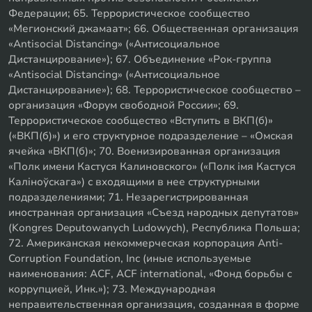
Федерации; 65. Террористическое сообщество
«Мегионский джамаат»; 66. Общественная организация
«Antisocial Distancing» («Антисоциальное
Дистанцирование»); 67. Объединение «Рок-группа
«Antisocial Distancing» («Антисоциальное
Дистанцирование»); 68. Террористическое сообщество –
организация «Форум свободной России»; 69.
Террористическое сообщество «Вступить в ВКП(б)»
(«ВКП(б)») и его структурное подразделение – «Омская
ячейка «ВКП(б)»; 70. Военизированная организация
«Полк имени Кастуся Калиновского» («Полк iмя Кастуся
Калiноўскага») с входящими в нее структурными
подразделениями; 71. Незарегистрированная
иностранная организация «Съезд народных депутатов»
(Kongres Deputowanych Ludowych), Республика Польша;
72. Американская некоммерческая корпорация Anti-
Corruption Foundation, Inc (иные используемые
наименования: ACF, ACF international, «Фонд борьбы с
коррупцией, Инк.»); 73. Международная
неправительственная организация, созданная в форме