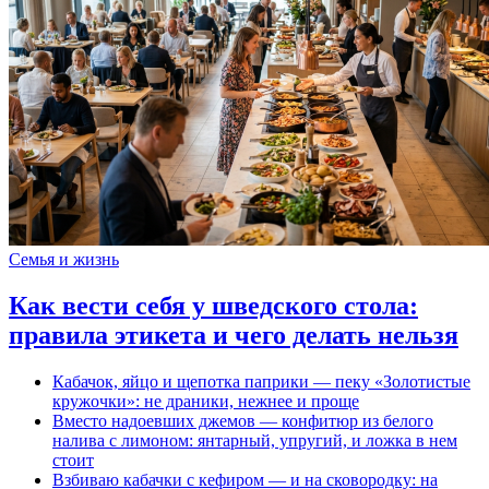
Семья и жизнь
Как вести себя у шведского стола:
правила этикета и чего делать нельзя
Кабачок, яйцо и щепотка паприки — пеку «Золотистые
кружочки»: не драники, нежнее и проще
Вместо надоевших джемов — конфитюр из белого
налива с лимоном: янтарный, упругий, и ложка в нем
стоит
Взбиваю кабачки с кефиром — и на сковородку: на