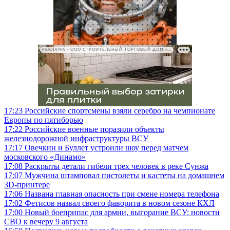
РЕКЛАМА • ООО СТРОИТЕЛЬНЫЙ ТОРГОВЫЙ ДОМ «ПЕТРОВИЧ», ИНН 7802348846
17:23
Российские спортсмены взяли серебро на чемпионате
Европы по пятиборью
17:22
Российские военные поразили объекты
железнодорожной инфраструктуры ВСУ
17:17
Овечкин и Буллет устроили шоу перед матчем
московского «Динамо»
17:08
Раскрыты детали гибели трех человек в реке Сунжа
17:07
Мужчина штамповал пистолеты и кастеты на домашнем
3D-принтере
17:06
Названа главная опасность при смене номера телефона
17:02
Фетисов назвал своего фаворита в новом сезоне КХЛ
17:00
Новый боеприпас для армии, выгорание ВСУ: новости
СВО к вечеру 9 августа