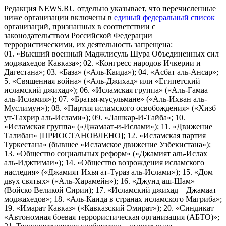
Редакция NEWS.RU отдельно указывает, что перечисленные
ниже организации включены в
единый федеральный список
организаций, признанных в соответствии с
законодательством Российской Федерации
террористическими, их деятельность запрещена:
01. «Высший военный Маджлисуль Шура Объединенных сил
моджахедов Кавказа»; 02. «Конгресс народов Ичкерии и
Дагестана»; 03. «База» («Аль-Каида»); 04. «Асбат аль-Ансар»;
5. «Священная война» («Аль-Джихад» или «Египетский
исламский джихад»); 06. «Исламская группа» («Аль-Гамаа
аль-Исламия»); 07. «Братья-мусульмане» («Аль-Ихван аль-
Муслимун»); 08. «Партия исламского освобождения» («Хизб
ут-Тахрир аль-Ислами»); 09. «Лашкар-И-Тайба»; 10.
«Исламская группа» («Джамаат-и-Ислами»); 11. «Движение
Талибан» [ПРИОСТАНОВЛЕНО]; 12. «Исламская партия
Туркестана» (бывшее «Исламское движение Узбекистана»);
13. «Общество социальных реформ» («Джамият аль-Ислах
аль-Иджтимаи»); 14. «Общество возрождения исламского
наследия» («Джамият Ихья ат-Тураз аль-Ислами»); 15. «Дом
двух святых» («Аль-Харамейн»); 16. «Джунд аш-Шам»
(Войско Великой Сирии); 17. «Исламский джихад – Джамаат
моджахедов»; 18. «Аль-Каида в странах исламского Магриба»;
19. «Имарат Кавказ» («Кавказский Эмират»); 20. «Синдикат
«Автономная боевая террористическая организация (АБТО)»;