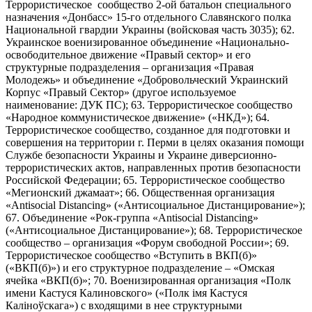
Террористическое сообщество 2-ой батальон специального
назначения «Донбасс» 15-го отдельного Славянского полка
Национальной гвардии Украины (войсковая часть 3035); 62.
Украинское военизированное объединение «Национально-
освободительное движение «Правый сектор» и его
структурные подразделения – организация «Правая
Молодежь» и объединение «Добровольческий Украинский
Корпус «Правый Сектор» (другое используемое
наименование: ДУК ПС); 63. Террористическое сообщество
«Народное коммунистическое движение» («НКД»); 64.
Террористическое сообщество, созданное для подготовки и
совершения на территории г. Перми в целях оказания помощи
Службе безопасности Украины и Украине диверсионно-
террористических актов, направленных против безопасности
Российской Федерации; 65. Террористическое сообщество
«Мегионский джамаат»; 66. Общественная организация
«Antisocial Distancing» («Антисоциальное Дистанцирование»);
67. Объединение «Рок-группа «Antisocial Distancing»
(«Антисоциальное Дистанцирование»); 68. Террористическое
сообщество – организация «Форум свободной России»; 69.
Террористическое сообщество «Вступить в ВКП(б)»
(«ВКП(б)») и его структурное подразделение – «Омская
ячейка «ВКП(б)»; 70. Военизированная организация «Полк
имени Кастуся Калиновского» («Полк iмя Кастуся
Калiноўскага») с входящими в нее структурными