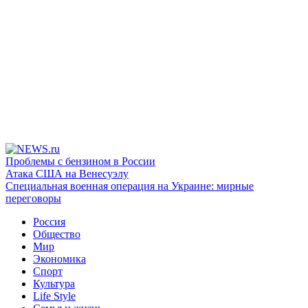
Проблемы с бензином в России
Атака США на Венесуэлу
Специальная военная операция на Украине: мирные
переговоры
Россия
Общество
Мир
Экономика
Спорт
Культура
Life Style