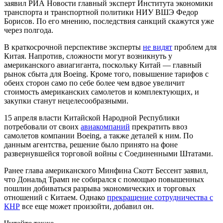
заявил РИА Новости главный эксперт Института экономики
транспорта и транспортной политики НИУ ВШЭ Федор
Борисов. По его мнению, последствия санкций скажутся уже
через полгода.
В краткосрочной перспективе эксперты
не видят
проблем для
Китая. Напротив, сложности могут возникнуть у
американского авиагиганта, поскольку Китай — главный
рынок сбыта для Boeing. Кроме того, повышение тарифов с
обеих сторон само по себе более чем вдвое увеличит
стоимость американских самолетов и комплектующих, и
закупки станут нецелесообразными.
15 апреля власти Китайской Народной Республики
потребовали от своих
авиакомпаний
прекратить ввоз
самолетов компании Boeing, а также деталей к ним. По
данным агентства, решение было принято на фоне
развернувшейся торговой войны с Соединенными Штатами.
Ранее глава американского Минфина Скотт Бессент заявил,
что Дональд Трамп не собирался с помощью повышенных
пошлин добиваться разрыва экономических и торговых
отношений с Китаем. Однако
прекращение сотрудничества с
КНР
все еще может произойти, добавил он.