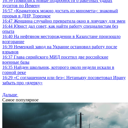
16:59
Появились новые подробности о ракетных ударах
хуситов по Йемену
16:57
«Краматорск можно достать из миномета»: знаковый
прорыв в ДНР, Торецкое
16:47
Женщина случайно превратила окно в ловушку для змеи
16:44
Юрист дал совет, как найти работу специалистам без
опыта
16:40
На нефтяном месторождении в Казахстане произошло
возгорание
16:39
Немецкий завод на Украине остановил работу после
взрывов
16:37
Глава сирийского МИД посетил две российские
военные базы
16:35
Найден школьник, которого около недели искали в
горной реке
16:29
«С соглашением или без»: Нетаньяху посоветовал Ирану
забыть про «ядерку»
Дальше
Самое популярное