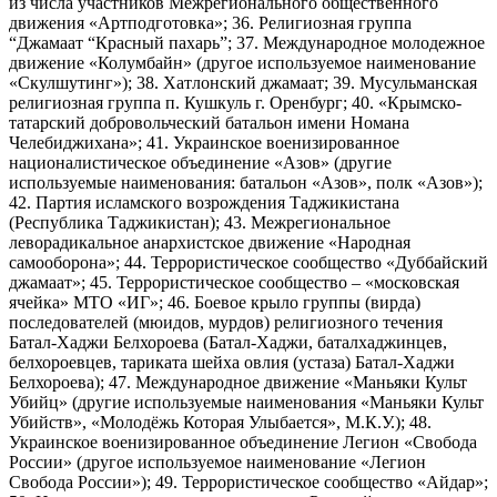
из числа участников Межрегионального общественного
движения «Артподготовка»; 36. Религиозная группа
“Джамаат “Красный пахарь”; 37. Международное молодежное
движение «Колумбайн» (другое используемое наименование
«Скулшутинг»); 38. Хатлонский джамаат; 39. Мусульманская
религиозная группа п. Кушкуль г. Оренбург; 40. «Крымско-
татарский добровольческий батальон имени Номана
Челебиджихана»; 41. Украинское военизированное
националистическое объединение «Азов» (другие
используемые наименования: батальон «Азов», полк «Азов»);
42. Партия исламского возрождения Таджикистана
(Республика Таджикистан); 43. Межрегиональное
леворадикальное анархистское движение «Народная
самооборона»; 44. Террористическое сообщество «Дуббайский
джамаат»; 45. Террористическое сообщество – «московская
ячейка» МТО «ИГ»; 46. Боевое крыло группы (вирда)
последователей (мюидов, мурдов) религиозного течения
Батал-Хаджи Белхороева (Батал-Хаджи, баталхаджинцев,
белхороевцев, тариката шейха овлия (устаза) Батал-Хаджи
Белхороева); 47. Международное движение «Маньяки Культ
Убийц» (другие используемые наименования «Маньяки Культ
Убийств», «Молодёжь Которая Улыбается», М.К.У.); 48.
Украинское военизированное объединение Легион «Свобода
России» (другое используемое наименование «Легион
Свобода России»); 49. Террористическое сообщество «Айдар»;