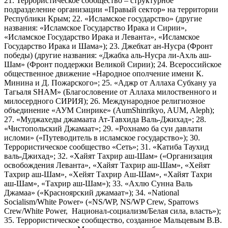
21. Террористическое сообщество – структурное
подразделение организации «Правый сектор» на территории
Республики Крым; 22. «Исламское государство» (другие
названия: «Исламское Государство Ирака и Сирии»,
«Исламское Государство Ирака и Леванта», «Исламское
Государство Ирака и Шама»); 23. Джебхат ан-Нусра (Фронт
победы) (другие названия: «Джабха аль-Нусра ли-Ахль аш-
Шам» (Фронт поддержки Великой Сирии); 24. Всероссийское
общественное движение «Народное ополчение имени К.
Минина и Д. Пожарского»; 25. «Аджр от Аллаха Субхану уа
Тагьаля SHAM» (Благословение от Аллаха милоственного и
милосердного СИРИЯ); 26. Международное религиозное
объединение «АУМ Синрике» (AumShinrikyo, AUM, Aleph);
27. «Муджахеды джамаата Ат-Тавхида Валь-Джихад»; 28.
«Чистопольский Джамаат»; 29. «Рохнамо ба суи давлати
исломи» («Путеводитель в исламское государство»); 30.
Террористическое сообщество «Сеть»; 31. «Катиба Таухид
валь-Джихад»; 32. «Хайят Тахрир аш-Шам» («Организация
освобождения Леванта», «Хайят Тахрир аш-Шам», «Хейят
Тахрир аш-Шам», «Хейят Тахрир Аш-Шам», «Хайят Тахри
аш-Шам», «Тахрир аш-Шам»); 33. «Ахлю Сунна Валь
Джамаа» («Красноярский джамаат»); 34. «National
Socialism/White Power» («NS/WP, NS/WP Crew, Sparrows
Crew/White Power, Национал-социализм/Белая сила, власть»);
35. Террористическое сообщество, созданное Мальцевым В.В.