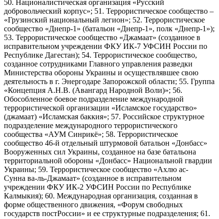
50. Националистическая организация «Русский
добровольческий корпус»; 51. Террористическое сообщество –
«Грузинский национальный легион»; 52. Террористическое
сообщество «Днепр-1» (батальон «Днепр-1», полк «Днепр-1»);
53. Террористическое сообщество «Джамаат» (созданное в
исправительном учреждении ФКУ ИК-7 УФСИН России по
Республике Дагестан); 54. Террористическое сообщество,
созданное сотрудниками Главного управления разведки
Министерства обороны Украины и осуществлявшее свою
деятельность в г. Энергодаре Запорожской области; 55. Группа
«Концепция А.Н.В. (Авангард Народной Воли)»; 56.
Обособленное боевое подразделение международной
террористической организации «Исламское государство»
(джамаат) «Исламская баккия»; 57. Российское структурное
подразделение международного террористического
сообщества «АУМ Синрикё»; 58. Террористическое
сообщество 46-й отдельный штурмовой батальон «Донбасс»
Вооруженных сил Украины, созданное на базе батальона
территориальной обороны «Донбасс» Национальной гвардии
Украины; 59. Террористическое сообщество «Ахлю ас-
Сунна ва-ль-Джамаат» (созданное в исправительном
учреждении ФКУ ИК-2 УФСИН России по Республике
Калмыкия); 60. Международная организация, созданная в
форме общественного движения, «Форум свободных
государств постРоссии» и ее структурные подразделения; 61.