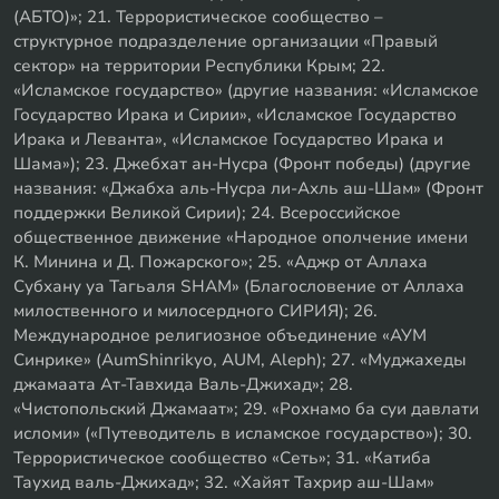
(АБТО)»; 21. Террористическое сообщество –
структурное подразделение организации «Правый
сектор» на территории Республики Крым; 22.
«Исламское государство» (другие названия: «Исламское
Государство Ирака и Сирии», «Исламское Государство
Ирака и Леванта», «Исламское Государство Ирака и
Шама»); 23. Джебхат ан-Нусра (Фронт победы) (другие
названия: «Джабха аль-Нусра ли-Ахль аш-Шам» (Фронт
поддержки Великой Сирии); 24. Всероссийское
общественное движение «Народное ополчение имени
К. Минина и Д. Пожарского»; 25. «Аджр от Аллаха
Субхану уа Тагьаля SHAM» (Благословение от Аллаха
милоственного и милосердного СИРИЯ); 26.
Международное религиозное объединение «АУМ
Синрике» (AumShinrikyo, AUM, Aleph); 27. «Муджахеды
джамаата Ат-Тавхида Валь-Джихад»; 28.
«Чистопольский Джамаат»; 29. «Рохнамо ба суи давлати
исломи» («Путеводитель в исламское государство»); 30.
Террористическое сообщество «Сеть»; 31. «Катиба
Таухид валь-Джихад»; 32. «Хайят Тахрир аш-Шам»