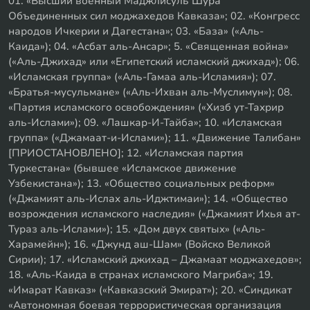
01. «Высший военный Маджлисуль Шура
Объединенных сил моджахедов Кавказа»; 02. «Конгресс
народов Ичкерии и Дагестана»; 03. «База» («Аль-
Каида»); 04. «Асбат аль-Ансар»; 5. «Священная война»
(«Аль-Джихад» или «Египетский исламский джихад»); 06.
«Исламская группа» («Аль-Гамаа аль-Исламия»); 07.
«Братья-мусульмане» («Аль-Ихван аль-Муслимун»); 08.
«Партия исламского освобождения» («Хизб ут-Тахрир
аль-Ислами»); 09. «Лашкар-И-Тайба»; 10. «Исламская
группа» («Джамаат-и-Ислами»); 11. «Движение Талибан»
[ПРИОСТАНОВЛЕНО]; 12. «Исламская партия
Туркестана» (бывшее «Исламское движение
Узбекистана»); 13. «Общество социальных реформ»
(«Джамият аль-Ислах аль-Иджтимаи»); 14. «Общество
возрождения исламского наследия» («Джамият Ихья ат-
Тураз аль-Ислами»); 15. «Дом двух святых» («Аль-
Харамейн»); 16. «Джунд аш-Шам» (Войско Великой
Сирии); 17. «Исламский джихад – Джамаат моджахедов»;
18. «Аль-Каида в странах исламского Магриба»; 19.
«Имарат Кавказ» («Кавказский Эмират»); 20. «Синдикат
«Автономная боевая террористическая организация