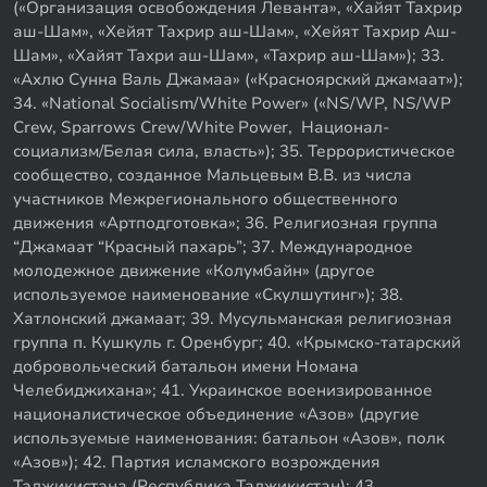
(«Организация освобождения Леванта», «Хайят Тахрир
аш-Шам», «Хейят Тахрир аш-Шам», «Хейят Тахрир Аш-
Шам», «Хайят Тахри аш-Шам», «Тахрир аш-Шам»); 33.
«Ахлю Сунна Валь Джамаа» («Красноярский джамаат»);
34. «National Socialism/White Power» («NS/WP, NS/WP
Crew, Sparrows Crew/White Power, Национал-
социализм/Белая сила, власть»); 35. Террористическое
сообщество, созданное Мальцевым В.В. из числа
участников Межрегионального общественного
движения «Артподготовка»; 36. Религиозная группа
“Джамаат “Красный пахарь”; 37. Международное
молодежное движение «Колумбайн» (другое
используемое наименование «Скулшутинг»); 38.
Хатлонский джамаат; 39. Мусульманская религиозная
группа п. Кушкуль г. Оренбург; 40. «Крымско-татарский
добровольческий батальон имени Номана
Челебиджихана»; 41. Украинское военизированное
националистическое объединение «Азов» (другие
используемые наименования: батальон «Азов», полк
«Азов»); 42. Партия исламского возрождения
Таджикистана (Республика Таджикистан); 43.