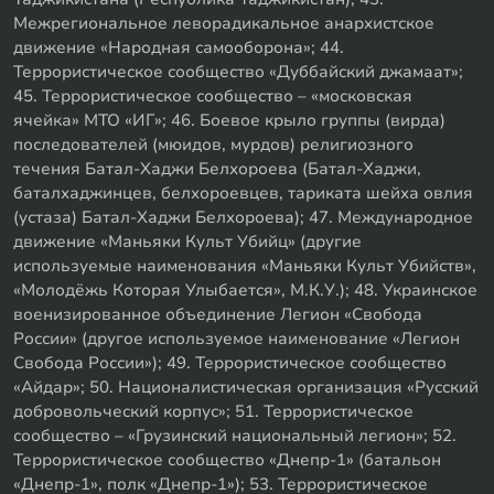
Межрегиональное леворадикальное анархистское
движение «Народная самооборона»; 44.
Террористическое сообщество «Дуббайский джамаат»;
45. Террористическое сообщество – «московская
ячейка» МТО «ИГ»; 46. Боевое крыло группы (вирда)
последователей (мюидов, мурдов) религиозного
течения Батал-Хаджи Белхороева (Батал-Хаджи,
баталхаджинцев, белхороевцев, тариката шейха овлия
(устаза) Батал-Хаджи Белхороева); 47. Международное
движение «Маньяки Культ Убийц» (другие
используемые наименования «Маньяки Культ Убийств»,
«Молодёжь Которая Улыбается», М.К.У.); 48. Украинское
военизированное объединение Легион «Свобода
России» (другое используемое наименование «Легион
Свобода России»); 49. Террористическое сообщество
«Айдар»; 50. Националистическая организация «Русский
добровольческий корпус»; 51. Террористическое
сообщество – «Грузинский национальный легион»; 52.
Террористическое сообщество «Днепр-1» (батальон
«Днепр-1», полк «Днепр-1»); 53. Террористическое