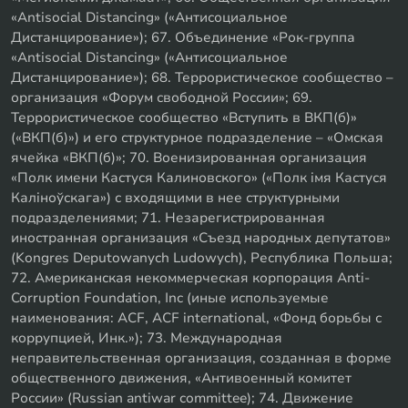
«Antisocial Distancing» («Антисоциальное
Дистанцирование»); 67. Объединение «Рок-группа
«Antisocial Distancing» («Антисоциальное
Дистанцирование»); 68. Террористическое сообщество –
организация «Форум свободной России»; 69.
Террористическое сообщество «Вступить в ВКП(б)»
(«ВКП(б)») и его структурное подразделение – «Омская
ячейка «ВКП(б)»; 70. Военизированная организация
«Полк имени Кастуся Калиновского» («Полк iмя Кастуся
Калiноўскага») с входящими в нее структурными
подразделениями; 71. Незарегистрированная
иностранная организация «Съезд народных депутатов»
(Kongres Deputowanych Ludowych), Республика Польша;
72. Американская некоммерческая корпорация Anti-
Corruption Foundation, Inc (иные используемые
наименования: ACF, ACF international, «Фонд борьбы с
коррупцией, Инк.»); 73. Международная
неправительственная организация, созданная в форме
общественного движения, «Антивоенный комитет
России» (Russian antiwar committee); 74. Движение