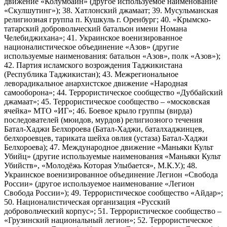
движение «Колумбайн» (другое используемое наименование
«Скулшутинг»); 38. Хатлонский джамаат; 39. Мусульманская
религиозная группа п. Кушкуль г. Оренбург; 40. «Крымско-
татарский добровольческий батальон имени Номана
Челебиджихана»; 41. Украинское военизированное
националистическое объединение «Азов» (другие
используемые наименования: батальон «Азов», полк «Азов»);
42. Партия исламского возрождения Таджикистана
(Республика Таджикистан); 43. Межрегиональное
леворадикальное анархистское движение «Народная
самооборона»; 44. Террористическое сообщество «Дуббайский
джамаат»; 45. Террористическое сообщество – «московская
ячейка» МТО «ИГ»; 46. Боевое крыло группы (вирда)
последователей (мюидов, мурдов) религиозного течения
Батал-Хаджи Белхороева (Батал-Хаджи, баталхаджинцев,
белхороевцев, тариката шейха овлия (устаза) Батал-Хаджи
Белхороева); 47. Международное движение «Маньяки Культ
Убийц» (другие используемые наименования «Маньяки Культ
Убийств», «Молодёжь Которая Улыбается», М.К.У.); 48.
Украинское военизированное объединение Легион «Свобода
России» (другое используемое наименование «Легион
Свобода России»); 49. Террористическое сообщество «Айдар»;
50. Националистическая организация «Русский
добровольческий корпус»; 51. Террористическое сообщество –
«Грузинский национальный легион»; 52. Террористическое