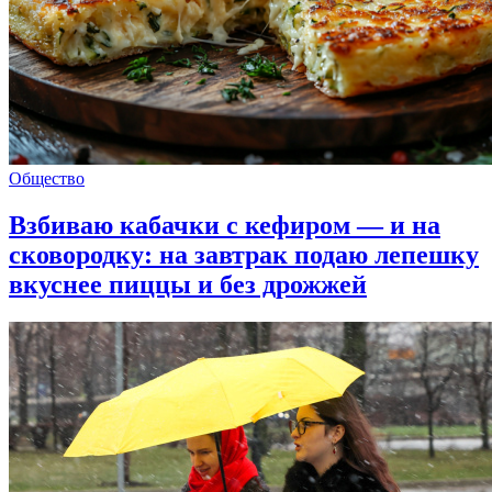
Общество
Взбиваю кабачки с кефиром — и на
сковородку: на завтрак подаю лепешку
вкуснее пиццы и без дрожжей