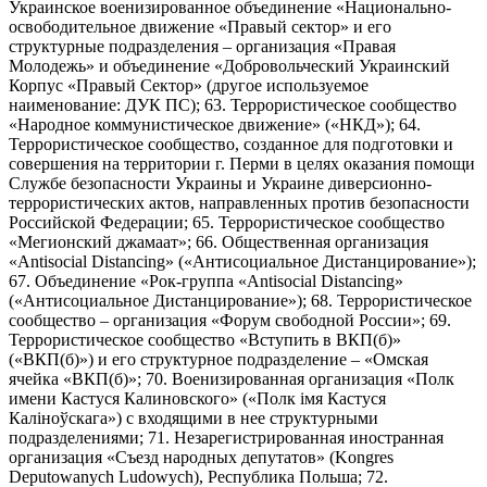
Украинское военизированное объединение «Национально-
освободительное движение «Правый сектор» и его
структурные подразделения – организация «Правая
Молодежь» и объединение «Добровольческий Украинский
Корпус «Правый Сектор» (другое используемое
наименование: ДУК ПС); 63. Террористическое сообщество
«Народное коммунистическое движение» («НКД»); 64.
Террористическое сообщество, созданное для подготовки и
совершения на территории г. Перми в целях оказания помощи
Службе безопасности Украины и Украине диверсионно-
террористических актов, направленных против безопасности
Российской Федерации; 65. Террористическое сообщество
«Мегионский джамаат»; 66. Общественная организация
«Antisocial Distancing» («Антисоциальное Дистанцирование»);
67. Объединение «Рок-группа «Antisocial Distancing»
(«Антисоциальное Дистанцирование»); 68. Террористическое
сообщество – организация «Форум свободной России»; 69.
Террористическое сообщество «Вступить в ВКП(б)»
(«ВКП(б)») и его структурное подразделение – «Омская
ячейка «ВКП(б)»; 70. Военизированная организация «Полк
имени Кастуся Калиновского» («Полк iмя Кастуся
Калiноўскага») с входящими в нее структурными
подразделениями; 71. Незарегистрированная иностранная
организация «Съезд народных депутатов» (Kongres
Deputowanych Ludowych), Республика Польша; 72.