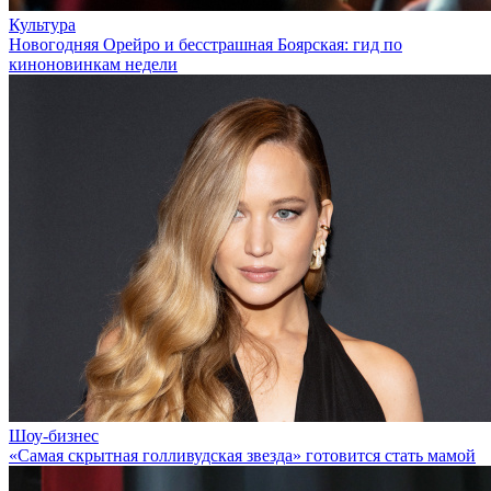
Культура
Новогодняя Орейро и бесстрашная Боярская: гид по
киноновинкам недели
Шоу-бизнес
«Самая скрытная голливудская звезда» готовится стать мамой