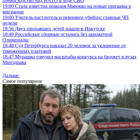
превосходство над НАТО в ходе СВО
19:00
Стала известна реакция Марокко на новые призывы к
миграции
19:00
Учитель-растлитель и ревнивец-убийца: главные ЧП
недели
18:56
Двух пропавших детей нашли в Иркутске
18:49
Российские сборные остались без шахматной
Олимпиады
18:48
Суд Петербурга наказал 20 человек за уклонение от
таможенных платежей
18:47
Мурашко озвучил масштабы конкурса на бюджет в вузах
Минздрава
Дальше
Самое популярное