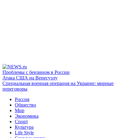
Проблемы с бензином в России
Атака США на Венесуэлу
Специальная военная операция на Украине: мирные
переговоры
Россия
Общество
Мир
Экономика
Спорт
Культура
Life Style