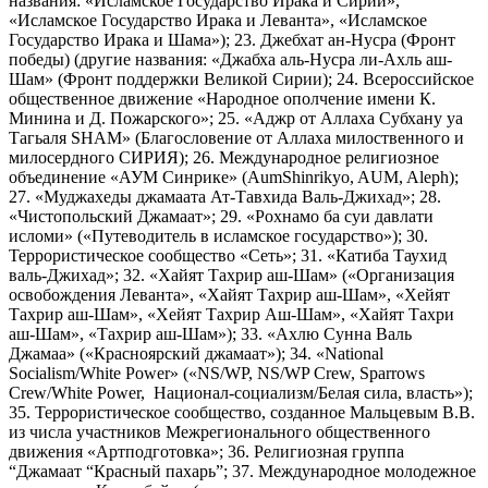
названия: «Исламское Государство Ирака и Сирии»,
«Исламское Государство Ирака и Леванта», «Исламское
Государство Ирака и Шама»); 23. Джебхат ан-Нусра (Фронт
победы) (другие названия: «Джабха аль-Нусра ли-Ахль аш-
Шам» (Фронт поддержки Великой Сирии); 24. Всероссийское
общественное движение «Народное ополчение имени К.
Минина и Д. Пожарского»; 25. «Аджр от Аллаха Субхану уа
Тагьаля SHAM» (Благословение от Аллаха милоственного и
милосердного СИРИЯ); 26. Международное религиозное
объединение «АУМ Синрике» (AumShinrikyo, AUM, Aleph);
27. «Муджахеды джамаата Ат-Тавхида Валь-Джихад»; 28.
«Чистопольский Джамаат»; 29. «Рохнамо ба суи давлати
исломи» («Путеводитель в исламское государство»); 30.
Террористическое сообщество «Сеть»; 31. «Катиба Таухид
валь-Джихад»; 32. «Хайят Тахрир аш-Шам» («Организация
освобождения Леванта», «Хайят Тахрир аш-Шам», «Хейят
Тахрир аш-Шам», «Хейят Тахрир Аш-Шам», «Хайят Тахри
аш-Шам», «Тахрир аш-Шам»); 33. «Ахлю Сунна Валь
Джамаа» («Красноярский джамаат»); 34. «National
Socialism/White Power» («NS/WP, NS/WP Crew, Sparrows
Crew/White Power, Национал-социализм/Белая сила, власть»);
35. Террористическое сообщество, созданное Мальцевым В.В.
из числа участников Межрегионального общественного
движения «Артподготовка»; 36. Религиозная группа
“Джамаат “Красный пахарь”; 37. Международное молодежное