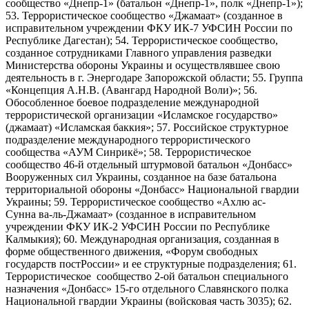
сообщество «Днепр-1» (батальон «Днепр-1», полк «Днепр-1»);
53. Террористическое сообщество «Джамаат» (созданное в
исправительном учреждении ФКУ ИК-7 УФСИН России по
Республике Дагестан); 54. Террористическое сообщество,
созданное сотрудниками Главного управления разведки
Министерства обороны Украины и осуществлявшее свою
деятельность в г. Энергодаре Запорожской области; 55. Группа
«Концепция А.Н.В. (Авангард Народной Воли)»; 56.
Обособленное боевое подразделение международной
террористической организации «Исламское государство»
(джамаат) «Исламская баккия»; 57. Российское структурное
подразделение международного террористического
сообщества «АУМ Синрикё»; 58. Террористическое
сообщество 46-й отдельный штурмовой батальон «Донбасс»
Вооруженных сил Украины, созданное на базе батальона
территориальной обороны «Донбасс» Национальной гвардии
Украины; 59. Террористическое сообщество «Ахлю ас-
Сунна ва-ль-Джамаат» (созданное в исправительном
учреждении ФКУ ИК-2 УФСИН России по Республике
Калмыкия); 60. Международная организация, созданная в
форме общественного движения, «Форум свободных
государств постРоссии» и ее структурные подразделения; 61.
Террористическое сообщество 2-ой батальон специального
назначения «Донбасс» 15-го отдельного Славянского полка
Национальной гвардии Украины (войсковая часть 3035); 62.