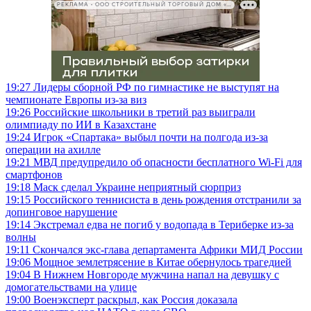
РЕКЛАМА • ООО СТРОИТЕЛЬНЫЙ ТОРГОВЫЙ ДОМ «ПЕТРОВИЧ», ИНН 7802348846
19:27
Лидеры сборной РФ по гимнастике не выступят на
чемпионате Европы из-за виз
19:26
Российские школьники в третий раз выиграли
олимпиаду по ИИ в Казахстане
19:24
Игрок «Спартака» выбыл почти на полгода из-за
операции на ахилле
19:21
МВД предупредило об опасности бесплатного Wi-Fi для
смартфонов
19:18
Маск сделал Украине неприятный сюрприз
19:15
Российского теннисиста в день рождения отстранили за
допинговое нарушение
19:14
Экстремал едва не погиб у водопада в Териберке из-за
волны
19:11
Скончался экс-глава департамента Африки МИД России
19:06
Мощное землетрясение в Китае обернулось трагедией
19:04
В Нижнем Новгороде мужчина напал на девушку с
домогательствами на улице
19:00
Военэксперт раскрыл, как Россия доказала