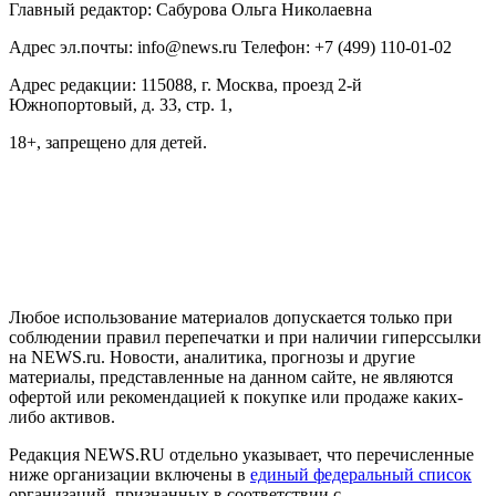
Главный редактор: Сабурова Ольга Николаевна
Адрес эл.почты: info@news.ru Телефон: +7 (499) 110-01-02
Адрес редакции: 115088, г. Москва, проезд 2-й
Южнопортовый, д. 33, стр. 1,
18+, запрещено для детей.
На информационном ресурсе NEWS.RU применяются
рекомендательные технологии (информационные технологии
предоставления информации на основе сбора, систематизации
и анализа сведений, относящихся к предпочтениям
пользователей сети "Интернет", находящихся на территории
Российской Федерации)
Любое использование материалов допускается только при
соблюдении правил перепечатки и при наличии гиперссылки
на NEWS.ru. Новости, аналитика, прогнозы и другие
материалы, представленные на данном сайте, не являются
офертой или рекомендацией к покупке или продаже каких-
либо активов.
Редакция NEWS.RU отдельно указывает, что перечисленные
ниже организации включены в
единый федеральный список
организаций, признанных в соответствии с