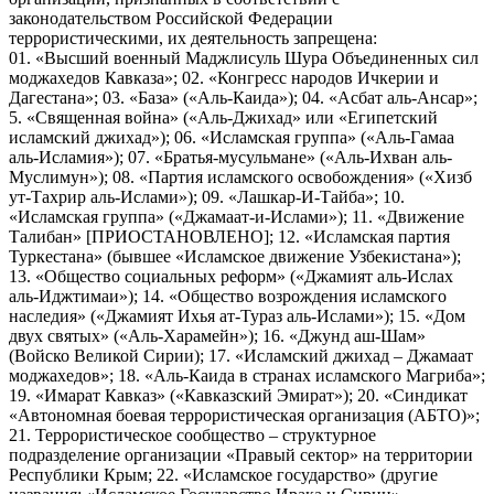
законодательством Российской Федерации
террористическими, их деятельность запрещена:
01. «Высший военный Маджлисуль Шура Объединенных сил
моджахедов Кавказа»; 02. «Конгресс народов Ичкерии и
Дагестана»; 03. «База» («Аль-Каида»); 04. «Асбат аль-Ансар»;
5. «Священная война» («Аль-Джихад» или «Египетский
исламский джихад»); 06. «Исламская группа» («Аль-Гамаа
аль-Исламия»); 07. «Братья-мусульмане» («Аль-Ихван аль-
Муслимун»); 08. «Партия исламского освобождения» («Хизб
ут-Тахрир аль-Ислами»); 09. «Лашкар-И-Тайба»; 10.
«Исламская группа» («Джамаат-и-Ислами»); 11. «Движение
Талибан» [ПРИОСТАНОВЛЕНО]; 12. «Исламская партия
Туркестана» (бывшее «Исламское движение Узбекистана»);
13. «Общество социальных реформ» («Джамият аль-Ислах
аль-Иджтимаи»); 14. «Общество возрождения исламского
наследия» («Джамият Ихья ат-Тураз аль-Ислами»); 15. «Дом
двух святых» («Аль-Харамейн»); 16. «Джунд аш-Шам»
(Войско Великой Сирии); 17. «Исламский джихад – Джамаат
моджахедов»; 18. «Аль-Каида в странах исламского Магриба»;
19. «Имарат Кавказ» («Кавказский Эмират»); 20. «Синдикат
«Автономная боевая террористическая организация (АБТО)»;
21. Террористическое сообщество – структурное
подразделение организации «Правый сектор» на территории
Республики Крым; 22. «Исламское государство» (другие