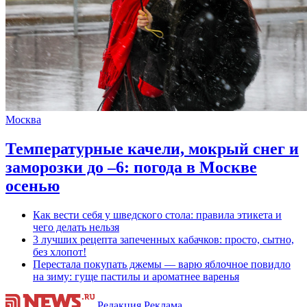
Москва
Температурные качели, мокрый снег и
заморозки до –6: погода в Москве
осенью
Как вести себя у шведского стола: правила этикета и
чего делать нельзя
3 лучших рецепта запеченных кабачков: просто, сытно,
без хлопот!
Перестала покупать джемы — варю яблочное повидло
на зиму: гуще пастилы и ароматнее варенья
Редакция
Реклама