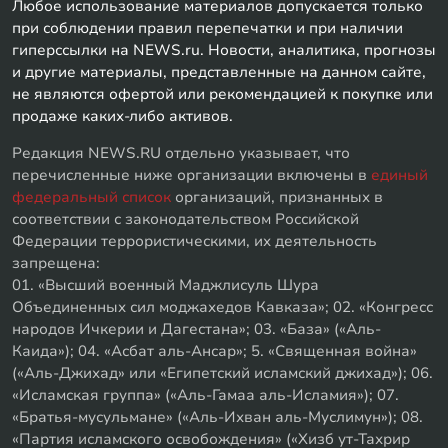
Любое использование материалов допускается только
при соблюдении правил перепечатки и при наличии
гиперссылки на NEWS.ru. Новости, аналитика, прогнозы
и другие материалы, представленные на данном сайте,
не являются офертой или рекомендацией к покупке или
продаже каких-либо активов.
Редакция NEWS.RU отдельно указывает, что
перечисленные ниже организации включены в
единый
федеральный список
организаций, признанных в
соответствии с законодательством Российской
Федерации террористическими, их деятельность
запрещена:
01. «Высший военный Маджлисуль Шура
Объединенных сил моджахедов Кавказа»; 02. «Конгресс
народов Ичкерии и Дагестана»; 03. «База» («Аль-
Каида»); 04. «Асбат аль-Ансар»; 5. «Священная война»
(«Аль-Джихад» или «Египетский исламский джихад»); 06.
«Исламская группа» («Аль-Гамаа аль-Исламия»); 07.
«Братья-мусульмане» («Аль-Ихван аль-Муслимун»); 08.
«Партия исламского освобождения» («Хизб ут-Тахрир