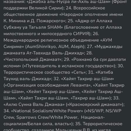
названия: «Джабха аль-Нусра ли-Ахль аш-Шам» (Фронт
поддержки Великой Сирии); 24. Всероссийское
общественное движение «Народное ополчение имени
К. Минина и Д. Пожарского»; 25. «Аджр от Аллаха
Субхану уа Тагьаля SHAM» (Благословение от Аллаха
милоственного и милосердного СИРИЯ); 26.
Международное религиозное объединение «АУМ
Синрике» (AumShinrikyo, AUM, Aleph); 27. «Муджахеды
джамаата Ат-Тавхида Валь-Джихад»; 28.
«Чистопольский Джамаат»; 29. «Рохнамо ба суи давлати
исломи» («Путеводитель в исламское государство»); 30.
Террористическое сообщество «Сеть»; 31. «Катиба
Таухид валь-Джихад»; 32. «Хайят Тахрир аш-Шам»
(«Организация освобождения Леванта», «Хайят Тахрир
аш-Шам», «Хейят Тахрир аш-Шам», «Хейят Тахрир Аш-
Шам», «Хайят Тахри аш-Шам», «Тахрир аш-Шам»); 33.
«Ахлю Сунна Валь Джамаа» («Красноярский джамаат»);
34. «National Socialism/White Power» («NS/WP, NS/WP
Crew, Sparrows Crew/White Power, Национал-
социализм/Белая сила, власть»); 35. Террористическое
сообщество, созданное Мальцевым В.В. из числа