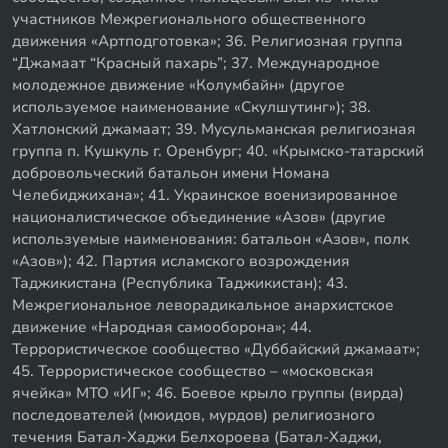
участников Межрегионального общественного
движения «Артподготовка»; 36. Религиозная группа
“Джамаат “Красный пахарь”; 37. Международное
молодежное движение «Колумбайн» (другое
используемое наименование «Скулшутинг»); 38.
Хатлонский джамаат; 39. Мусульманская религиозная
группа п. Кушкуль г. Оренбург; 40. «Крымско-татарский
добровольческий батальон имени Номана
Челебиджихана»; 41. Украинское военизированное
националистическое объединение «Азов» (другие
используемые наименования: батальон «Азов», полк
«Азов»); 42. Партия исламского возрождения
Таджикистана (Республика Таджикистан); 43.
Межрегиональное леворадикальное анархистское
движение «Народная самооборона»; 44.
Террористическое сообщество «Дуббайский джамаат»;
45. Террористическое сообщество – «московская
ячейка» МТО «ИГ»; 46. Боевое крыло группы (вирда)
последователей (мюидов, мурдов) религиозного
течения Батал-Хаджи Белхороева (Батал-Хаджи,