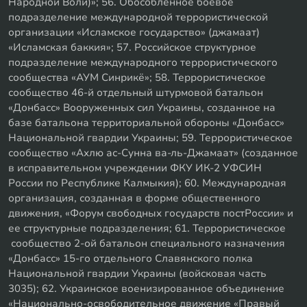
Народной Воли)»; 56. Обособленное боевое
подразделение международной террористической
организации «Исламское государство» (джамаат)
«Исламская баккия»; 57. Российское структурное
подразделение международного террористического
сообщества «АУМ Синрикё»; 58. Террористическое
сообщество 46-й отдельный штурмовой батальон
«Донбасс» Вооруженных сил Украины, созданное на
базе батальона территориальной обороны «Донбасс»
Национальной гвардии Украины; 59. Террористическое
сообщество «Ахлю ас-Сунна ва-ль-Джамаат» (созданное
в исправительном учреждении ФКУ ИК-2 УФСИН
России по Республике Калмыкия); 60. Международная
организация, созданная в форме общественного
движения, «Форум свободных государств постРоссии» и
ее структурные подразделения; 61. Террористическое
сообщество 2-ой батальон специального назначения
«Донбасс» 15-го отдельного Славянского полка
Национальной гвардии Украины (войсковая часть
3035); 62. Украинское военизированное объединение
«Национально-освободительное движение «Правый