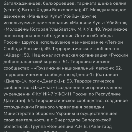
баталхаджинцев, белхороевцев, тариката шейха овлия
(устаза) Батал-Хаджи Белхороева); 47. Международное
движение «Маньяки Культ Убийц» (другие
используемые наименования «Маньяки Культ Убийств»,
«Молодёжь Которая Улыбается», М.К.У.); 48. Украинское
военизированное объединение Легион «Свобода
России» (другое используемое наименование «Легион
Свобода России»); 49. Террористическое сообщество
«Айдар»; 50. Националистическая организация «Русский
добровольческий корпус»; 51. Террористическое
сообщество – «Грузинский национальный легион»; 52.
Террористическое сообщество «Днепр-1» (батальон
«Днепр-1», полк «Днепр-1»); 53. Террористическое
сообщество «Джамаат» (созданное в исправительном
учреждении ФКУ ИК-7 УФСИН России по Республике
Дагестан); 54. Террористическое сообщество, созданное
сотрудниками Главного управления разведки
Министерства обороны Украины и осуществлявшее
свою деятельность в г. Энергодаре Запорожской
области; 55. Группа «Концепция А.Н.В. (Авангард