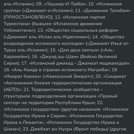
аль-Ислами»); 09. «Лашкар-И-Тайба»; 10. «Исламская
группа» («Джамаат-и-Ислами»); 11. «Движение Талибан»
[ПРИОСТАНОВЛЕНО]; 12. «Исламская партия
Туркестана» (бывшее «Исламское движение
Узбекистана»); 13. «Общество социальных реформ»
(«Джамият аль-Ислах аль-Иджтимаи»); 14. «Общество
возрождения исламского наследия» («Джамият Ихья ат-
Тураз аль-Ислами»); 15. «Дом двух святых» («Аль-
Харамейн»); 16. «Джунд аш-Шам» (Войско Великой
Сирии); 17. «Исламский джихад – Джамаат моджахедов»;
18. «Аль-Каида в странах исламского Магриба»; 19.
«Имарат Кавказ» («Кавказский Эмират»); 20. «Синдикат
«Автономная боевая террористическая организация
(АБТО)»; 21. Террористическое сообщество –
структурное подразделение организации «Правый
сектор» на территории Республики Крым; 22.
«Исламское государство» (другие названия: «Исламское
Государство Ирака и Сирии», «Исламское Государство
Ирака и Леванта», «Исламское Государство Ирака и
Шама»); 23. Джебхат ан-Нусра (Фронт победы) (другие