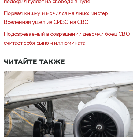
педофил гуляет на свободе в Туле
Порвал кишку и мочился на лицо: мистер
Вселенная ушел из СИЗО на СВО
Подозреваемый в совращении девочки боец СВО
считает себя сыном иллюмината
ЧИТАЙТЕ ТАКЖЕ