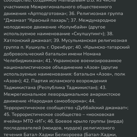
участников Межрегионального общественного
движения «Артподготовка»; 36. Религиозная группа
“Джамаат “Красный пахарь”; 37. Международное
молодежное движение «Колумбайн» (другое
используемое наименование «Скулшутинг»); 38.
Хатлонский джамаат; 39. Мусульманская религиозная
группа п. Кушкуль г. Оренбург; 40. «Крымско-татарский
добровольческий батальон имени Номана
Челебиджихана»; 41. Украинское военизированное
националистическое объединение «Азов» (другие
используемые наименования: батальон «Азов», полк
«Азов»); 42. Партия исламского возрождения
Таджикистана (Республика Таджикистан); 43.
Межрегиональное леворадикальное анархистское
движение «Народная самооборона»; 44.
Террористическое сообщество «Дуббайский джамаат»;
45. Террористическое сообщество – «московская
ячейка» МТО «ИГ»; 46. Боевое крыло группы (вирда)
последователей (мюидов, мурдов) религиозного
течения Батал-Хаджи Белхороева (Батал-Хаджи,