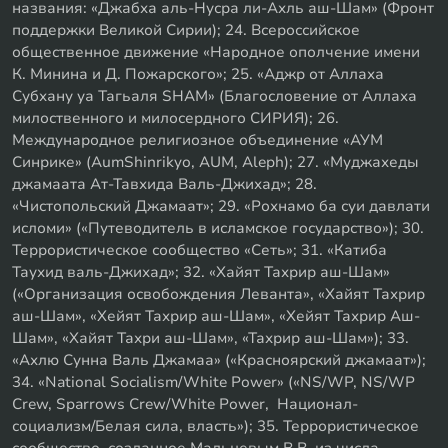
названия: «Джабха аль-Нусра ли-Ахль аш-Шам» (Фронт
поддержки Великой Сирии); 24. Всероссийское
общественное движение «Народное ополчение имени
К. Минина и Д. Пожарского»; 25. «Аджр от Аллаха
Субхану уа Тагьаля SHAM» (Благословение от Аллаха
милоственного и милосердного СИРИЯ); 26.
Международное религиозное объединение «АУМ
Синрике» (AumShinrikyo, AUM, Aleph); 27. «Муджахеды
джамаата Ат-Тавхида Валь-Джихад»; 28.
«Чистопольский Джамаат»; 29. «Рохнамо ба суи давлати
исломи» («Путеводитель в исламское государство»); 30.
Террористическое сообщество «Сеть»; 31. «Катиба
Таухид валь-Джихад»; 32. «Хайят Тахрир аш-Шам»
(«Организация освобождения Леванта», «Хайят Тахрир
аш-Шам», «Хейят Тахрир аш-Шам», «Хейят Тахрир Аш-
Шам», «Хайят Тахри аш-Шам», «Тахрир аш-Шам»); 33.
«Ахлю Сунна Валь Джамаа» («Красноярский джамаат»);
34. «National Socialism/White Power» («NS/WP, NS/WP
Crew, Sparrows Crew/White Power, Национал-
социализм/Белая сила, власть»); 35. Террористическое
сообщество, созданное Мальцевым В.В. из числа