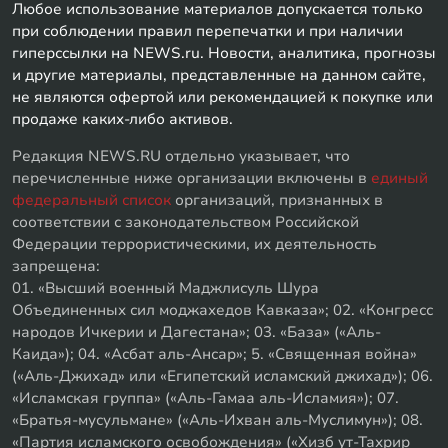
Любое использование материалов допускается только
при соблюдении правил перепечатки и при наличии
гиперссылки на NEWS.ru. Новости, аналитика, прогнозы
и другие материалы, представленные на данном сайте,
не являются офертой или рекомендацией к покупке или
продаже каких-либо активов.
Редакция NEWS.RU отдельно указывает, что
перечисленные ниже организации включены в
единый
федеральный список
организаций, признанных в
соответствии с законодательством Российской
Федерации террористическими, их деятельность
запрещена:
01. «Высший военный Маджлисуль Шура
Объединенных сил моджахедов Кавказа»; 02. «Конгресс
народов Ичкерии и Дагестана»; 03. «База» («Аль-
Каида»); 04. «Асбат аль-Ансар»; 5. «Священная война»
(«Аль-Джихад» или «Египетский исламский джихад»); 06.
«Исламская группа» («Аль-Гамаа аль-Исламия»); 07.
«Братья-мусульмане» («Аль-Ихван аль-Муслимун»); 08.
«Партия исламского освобождения» («Хизб ут-Тахрир