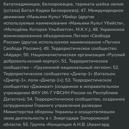
баталхаджинцев, белхороевцев, тариката шейха овлия
(устаза) Батал-Хаджи Белхороева); 47. Международное
движение «Маньяки Культ Убийц» (другие
используемые наименования «Маньяки Культ Убийств»,
«Молодёжь Которая Улыбается», М.К.У.); 48. Украинское
военизированное объединение Легион «Свобода
России» (другое используемое наименование «Легион
Свобода России»); 49. Террористическое сообщество
«Айдар»; 50. Националистическая организация «Русский
добровольческий корпус»; 51. Террористическое
сообщество – «Грузинский национальный легион»; 52.
Террористическое сообщество «Днепр-1» (батальон
«Днепр-1», полк «Днепр-1»); 53. Террористическое
сообщество «Джамаат» (созданное в исправительном
учреждении ФКУ ИК-7 УФСИН России по Республике
Дагестан); 54. Террористическое сообщество, созданное
сотрудниками Главного управления разведки
Министерства обороны Украины и осуществлявшее
свою деятельность в г. Энергодаре Запорожской
области; 55. Группа «Концепция А.Н.В. (Авангард