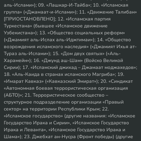
аль-Ислами»); 09. «Лашкар-И-Тайба»; 10. «Исламская
группа» («Джамаат-и-Ислами»); 11. «Движение Талибан»
[ПРИОСТАНОВЛЕНО]; 12. «Исламская партия
Туркестана» (бывшее «Исламское движение
Узбекистана»); 13. «Общество социальных реформ»
(«Джамият аль-Ислах аль-Иджтимаи»); 14. «Общество
возрождения исламского наследия» («Джамият Ихья ат-
Тураз аль-Ислами»); 15. «Дом двух святых» («Аль-
Харамейн»); 16. «Джунд аш-Шам» (Войско Великой
Сирии); 17. «Исламский джихад – Джамаат моджахедов»;
18. «Аль-Каида в странах исламского Магриба»; 19.
«Имарат Кавказ» («Кавказский Эмират»); 20. «Синдикат
«Автономная боевая террористическая организация
(АБТО)»; 21. Террористическое сообщество –
структурное подразделение организации «Правый
сектор» на территории Республики Крым; 22.
«Исламское государство» (другие названия: «Исламское
Государство Ирака и Сирии», «Исламское Государство
Ирака и Леванта», «Исламское Государство Ирака и
Шама»); 23. Джебхат ан-Нусра (Фронт победы) (другие