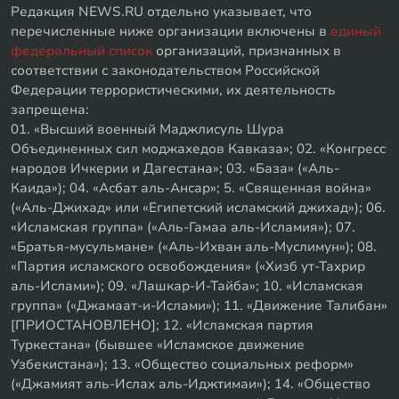
Редакция NEWS.RU отдельно указывает, что
перечисленные ниже организации включены в
единый
федеральный список
организаций, признанных в
соответствии с законодательством Российской
Федерации террористическими, их деятельность
запрещена:
01. «Высший военный Маджлисуль Шура
Объединенных сил моджахедов Кавказа»; 02. «Конгресс
народов Ичкерии и Дагестана»; 03. «База» («Аль-
Каида»); 04. «Асбат аль-Ансар»; 5. «Священная война»
(«Аль-Джихад» или «Египетский исламский джихад»); 06.
«Исламская группа» («Аль-Гамаа аль-Исламия»); 07.
«Братья-мусульмане» («Аль-Ихван аль-Муслимун»); 08.
«Партия исламского освобождения» («Хизб ут-Тахрир
аль-Ислами»); 09. «Лашкар-И-Тайба»; 10. «Исламская
группа» («Джамаат-и-Ислами»); 11. «Движение Талибан»
[ПРИОСТАНОВЛЕНО]; 12. «Исламская партия
Туркестана» (бывшее «Исламское движение
Узбекистана»); 13. «Общество социальных реформ»
(«Джамият аль-Ислах аль-Иджтимаи»); 14. «Общество