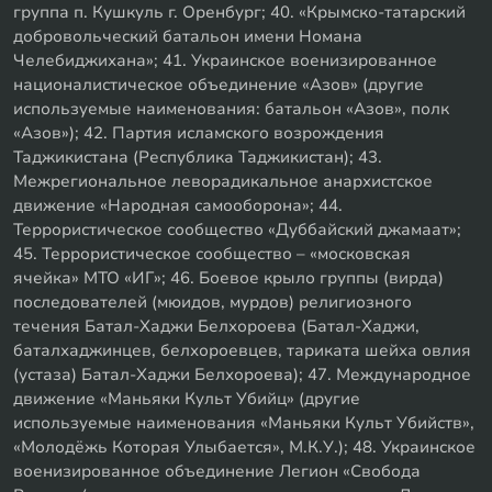
группа п. Кушкуль г. Оренбург; 40. «Крымско-татарский
добровольческий батальон имени Номана
Челебиджихана»; 41. Украинское военизированное
националистическое объединение «Азов» (другие
используемые наименования: батальон «Азов», полк
«Азов»); 42. Партия исламского возрождения
Таджикистана (Республика Таджикистан); 43.
Межрегиональное леворадикальное анархистское
движение «Народная самооборона»; 44.
Террористическое сообщество «Дуббайский джамаат»;
45. Террористическое сообщество – «московская
ячейка» МТО «ИГ»; 46. Боевое крыло группы (вирда)
последователей (мюидов, мурдов) религиозного
течения Батал-Хаджи Белхороева (Батал-Хаджи,
баталхаджинцев, белхороевцев, тариката шейха овлия
(устаза) Батал-Хаджи Белхороева); 47. Международное
движение «Маньяки Культ Убийц» (другие
используемые наименования «Маньяки Культ Убийств»,
«Молодёжь Которая Улыбается», М.К.У.); 48. Украинское
военизированное объединение Легион «Свобода