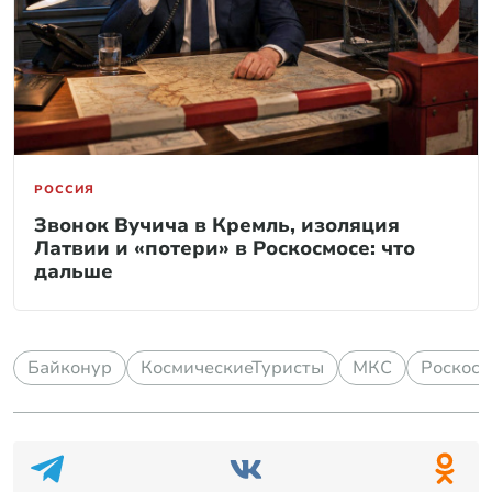
РОССИЯ
Звонок Вучича в Кремль, изоляция
Латвии и «потери» в Роскосмосе: что
дальше
Байконур
КосмическиеТуристы
МКС
Роскосм