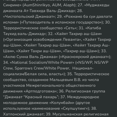
Синрике» (AumShinrikyo, AUM, Aleph); 27. «Муджахеды
джамаата Ат-Тавхида Валь-Джихад»; 28.
«Чистопольский Джамаат»; 29. «Рохнамо ба суи давлати
исломи» («Путеводитель в исламское государство»); 30.
Террористическое сообщество «Сеть»; 31. «Катиба
Таухид валь-Джихад»; 32. «Хайят Тахрир аш-Шам»
(«Организация освобождения Леванта», «Хайят Тахрир
аш-Шам», «Хейят Тахрир аш-Шам», «Хейят Тахрир Аш-
Шам», «Хайят Тахри аш-Шам», «Тахрир аш-Шам»); 33.
«Ахлю Сунна Валь Джамаа» («Красноярский джамаат»);
34. «National Socialism/White Power» («NS/WP, NS/WP
Crew, Sparrows Crew/White Power, Национал-
социализм/Белая сила, власть»); 35. Террористическое
сообщество, созданное Мальцевым В.В. из числа
участников Межрегионального общественного
движения «Артподготовка»; 36. Религиозная группа
“Джамаат “Красный пахарь”; 37. Международное
молодежное движение «Колумбайн» (другое
используемое наименование «Скулшутинг»); 38.
Хатлонский джамаат; 39. Мусульманская религиозная