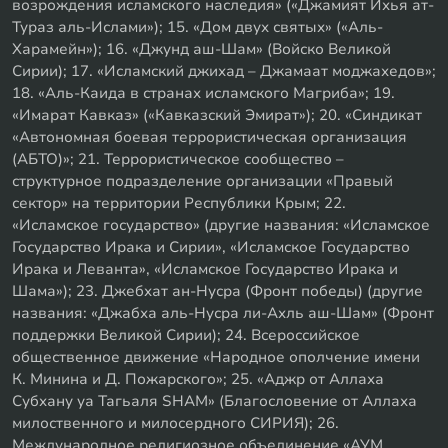
возрождения исламского наследия» («Джамият Ихья ат-
Тураз аль-Ислами»); 15. «Дом двух святых» («Аль-
Харамейн»); 16. «Джунд аш-Шам» (Войско Великой
Сирии); 17. «Исламский джихад – Джамаат моджахедов»;
18. «Аль-Каида в странах исламского Магриба»; 19.
«Имарат Кавказ» («Кавказский Эмират»); 20. «Синдикат
«Автономная боевая террористическая организация
(АБТО)»; 21. Террористическое сообщество –
структурное подразделение организации «Правый
сектор» на территории Республики Крым; 22.
«Исламское государство» (другие названия: «Исламское
Государство Ирака и Сирии», «Исламское Государство
Ирака и Леванта», «Исламское Государство Ирака и
Шама»); 23. Джебхат ан-Нусра (Фронт победы) (другие
названия: «Джабха аль-Нусра ли-Ахль аш-Шам» (Фронт
поддержки Великой Сирии); 24. Всероссийское
общественное движение «Народное ополчение имени
К. Минина и Д. Пожарского»; 25. «Аджр от Аллаха
Субхану уа Тагьаля SHAM» (Благословение от Аллаха
милоственного и милосердного СИРИЯ); 26.
Международное религиозное объединение «АУМ