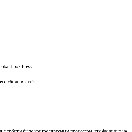
obal Look Press
его сбили враги?
ии с орбиты было контролируемым процессом, эту функцию на