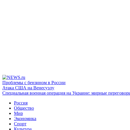
Проблемы с бензином в России
Атака США на Венесуэлу
Специальная военная операция на Украине: мирные переговор
Россия
Общество
Мир
Экономика
Спорт
Культура