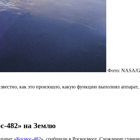
Фото: NASA/Gl
известно, как это произошло, какую функцию выполнял аппарат, 
с-482» на Землю
парат «
Космос-482
», сообщили в Роскосмосе. Схождение станц