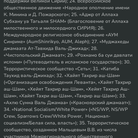
поддержки Великой Сирии); 24. Всероссийское
общественное движение «Народное ополчение имени
К. Минина и Д. Пожарского»; 25. «Аджр от Аллаха
Субхану уа Тагьаля SHAM» (Благословение от Аллаха
милоственного и милосердного СИРИЯ); 26.
Международное религиозное объединение «АУМ
Синрике» (AumShinrikyo, AUM, Aleph); 27. «Муджахеды
джамаата Ат-Тавхида Валь-Джихад»; 28.
«Чистопольский Джамаат»; 29. «Рохнамо ба суи давлати
исломи» («Путеводитель в исламское государство»); 30.
Террористическое сообщество «Сеть»; 31. «Катиба
Таухид валь-Джихад»; 32. «Хайят Тахрир аш-Шам»
(«Организация освобождения Леванта», «Хайят Тахрир
аш-Шам», «Хейят Тахрир аш-Шам», «Хейят Тахрир Аш-
Шам», «Хайят Тахри аш-Шам», «Тахрир аш-Шам»); 33.
«Ахлю Сунна Валь Джамаа» («Красноярский джамаат»);
34. «National Socialism/White Power» («NS/WP, NS/WP
Crew, Sparrows Crew/White Power, Национал-
социализм/Белая сила, власть»); 35. Террористическое
сообщество, созданное Мальцевым В.В. из числа
участников Межрегионального общественного