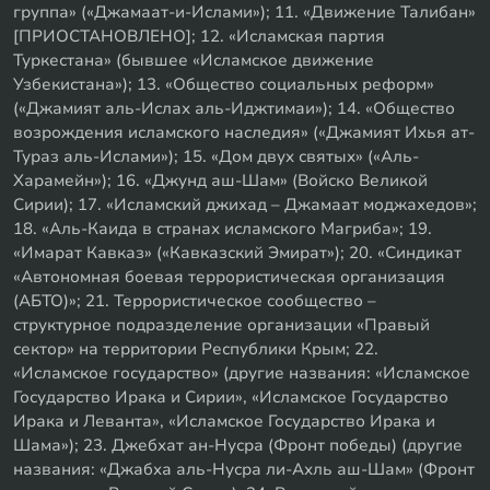
группа» («Джамаат-и-Ислами»); 11. «Движение Талибан»
[ПРИОСТАНОВЛЕНО]; 12. «Исламская партия
Туркестана» (бывшее «Исламское движение
Узбекистана»); 13. «Общество социальных реформ»
(«Джамият аль-Ислах аль-Иджтимаи»); 14. «Общество
возрождения исламского наследия» («Джамият Ихья ат-
Тураз аль-Ислами»); 15. «Дом двух святых» («Аль-
Харамейн»); 16. «Джунд аш-Шам» (Войско Великой
Сирии); 17. «Исламский джихад – Джамаат моджахедов»;
18. «Аль-Каида в странах исламского Магриба»; 19.
«Имарат Кавказ» («Кавказский Эмират»); 20. «Синдикат
«Автономная боевая террористическая организация
(АБТО)»; 21. Террористическое сообщество –
структурное подразделение организации «Правый
сектор» на территории Республики Крым; 22.
«Исламское государство» (другие названия: «Исламское
Государство Ирака и Сирии», «Исламское Государство
Ирака и Леванта», «Исламское Государство Ирака и
Шама»); 23. Джебхат ан-Нусра (Фронт победы) (другие
названия: «Джабха аль-Нусра ли-Ахль аш-Шам» (Фронт