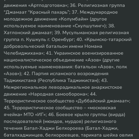
движения «Артподготовка»; 36. Религиозная группа
“Джамаат “Красный пахарь”; 37. Международное
молодежное движение «Колумбайн» (другое
используемое наименование «Скулшутинг»); 38.
Хатлонский джамаат; 39. Мусульманская религиозная
группа п. Кушкуль г. Оренбург; 40. «Крымско-татарский
добровольческий батальон имени Номана
Челебиджихана»; 41. Украинское военизированное
националистическое объединение «Азов» (другие
используемые наименования: батальон «Азов», полк
«Азов»); 42. Партия исламского возрождения
Таджикистана (Республика Таджикистан); 43.
Межрегиональное леворадикальное анархистское
движение «Народная самооборона»; 44.
Террористическое сообщество «Дуббайский джамаат»;
45. Террористическое сообщество – «московская
ячейка» МТО «ИГ»; 46. Боевое крыло группы (вирда)
последователей (мюидов, мурдов) религиозного
течения Батал-Хаджи Белхороева (Батал-Хаджи,
баталхаджинцев, белхороевцев, тариката шейха овлия