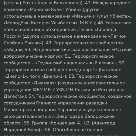
(устаза) Батал-Хаджи Белхороева); 47. Международное
движение «Маньяки Культ Убийц» (другие
используемые наименования «Маньяки Культ Убийств»,
«Молодёжь Которая Улыбается», М.К.У.); 48. Украинское
военизированное объединение Легион «Свобода
России» (другое используемое наименование «Легион
Свобода России»); 49. Террористическое сообщество
«Айдар»; 50. Националистическая организация «Русский
добровольческий корпус»; 51. Террористическое
сообщество – «Грузинский национальный легион»; 52.
Террористическое сообщество «Днепр-1» (батальон
«Днепр-1», полк «Днепр-1»); 53. Террористическое
сообщество «Джамаат» (созданное в исправительном
учреждении ФКУ ИК-7 УФСИН России по Республике
Дагестан); 54. Террористическое сообщество, созданное
сотрудниками Главного управления разведки
Министерства обороны Украины и осуществлявшее
свою деятельность в г. Энергодаре Запорожской
области; 55. Группа «Концепция А.Н.В. (Авангард
Народной Воли)»; 56. Обособленное боевое