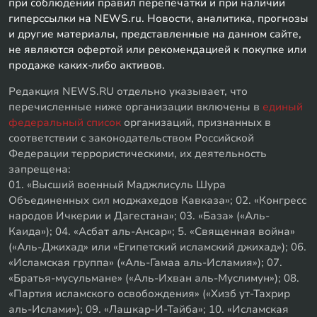
при соблюдении правил перепечатки и при наличии
гиперссылки на NEWS.ru. Новости, аналитика, прогнозы
и другие материалы, представленные на данном сайте,
не являются офертой или рекомендацией к покупке или
продаже каких-либо активов.
Редакция NEWS.RU отдельно указывает, что
перечисленные ниже организации включены в
единый
федеральный список
организаций, признанных в
соответствии с законодательством Российской
Федерации террористическими, их деятельность
запрещена:
01. «Высший военный Маджлисуль Шура
Объединенных сил моджахедов Кавказа»; 02. «Конгресс
народов Ичкерии и Дагестана»; 03. «База» («Аль-
Каида»); 04. «Асбат аль-Ансар»; 5. «Священная война»
(«Аль-Джихад» или «Египетский исламский джихад»); 06.
«Исламская группа» («Аль-Гамаа аль-Исламия»); 07.
«Братья-мусульмане» («Аль-Ихван аль-Муслимун»); 08.
«Партия исламского освобождения» («Хизб ут-Тахрир
аль-Ислами»); 09. «Лашкар-И-Тайба»; 10. «Исламская