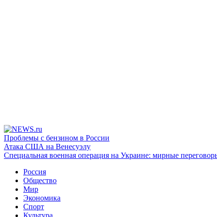
Проблемы с бензином в России
Атака США на Венесуэлу
Специальная военная операция на Украине: мирные переговор
Россия
Общество
Мир
Экономика
Спорт
Культура