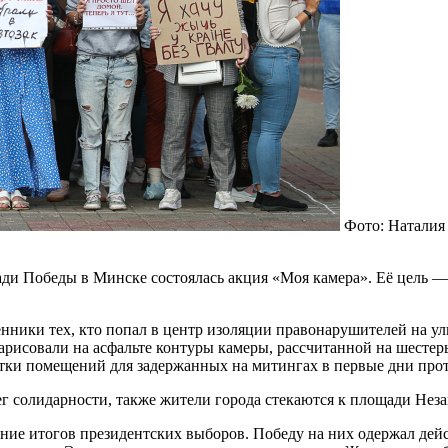
Фото: Натали
ди Победы в Минске состоялась акция «Моя камера». Её цель — 
нники тех, кто попал в центр изоляции правонарушителей на у
рисовали на асфальте контуры камеры, рассчитанной на шестерых
атки помещений для задержанных на митингах в первые дни прот
 солидарности, также жители города стекаются к площади Неза
ление итогов президентских выборов. Победу на них одержал де