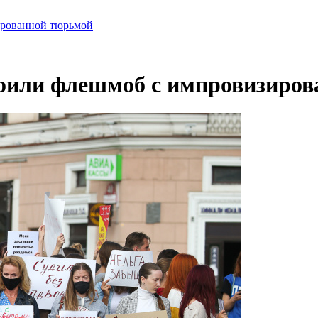
ированной тюрьмой
оили флешмоб с импровизиро