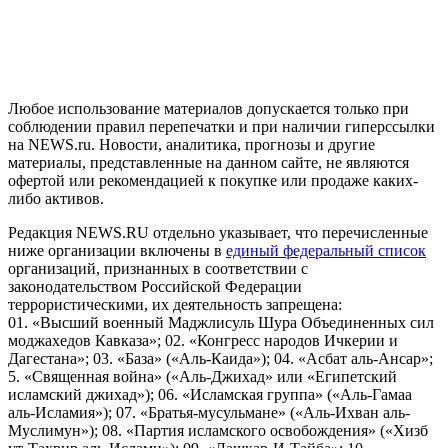
рекомендательные технологии (информационные технологии
предоставления информации на основе сбора, систематизации
и анализа сведений, относящихся к предпочтениям
пользователей сети "Интернет", находящихся на территории
Российской Федерации)
Любое использование материалов допускается только при
соблюдении правил перепечатки и при наличии гиперссылки
на NEWS.ru. Новости, аналитика, прогнозы и другие
материалы, представленные на данном сайте, не являются
офертой или рекомендацией к покупке или продаже каких-
либо активов.
Редакция NEWS.RU отдельно указывает, что перечисленные
ниже организации включены в
единый федеральный список
организаций, признанных в соответствии с
законодательством Российской Федерации
террористическими, их деятельность запрещена:
01. «Высший военный Маджлисуль Шура Объединенных сил
моджахедов Кавказа»; 02. «Конгресс народов Ичкерии и
Дагестана»; 03. «База» («Аль-Каида»); 04. «Асбат аль-Ансар»;
5. «Священная война» («Аль-Джихад» или «Египетский
исламский джихад»); 06. «Исламская группа» («Аль-Гамаа
аль-Исламия»); 07. «Братья-мусульмане» («Аль-Ихван аль-
Муслимун»); 08. «Партия исламского освобождения» («Хизб