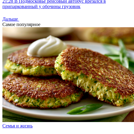
21:28
В Подмосковье рейсовый автобус врезался в
припаркованный у обочины грузовик
Дальше
Самое популярное
Семья и жизнь