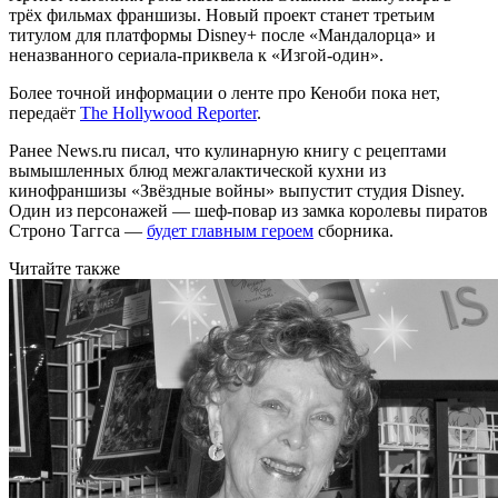
трёх фильмах франшизы. Новый проект станет третьим
титулом для платформы Disney+ после «Мандалорца» и
неназванного сериала-приквела к «Изгой-один».
Более точной информации о ленте про Кеноби пока нет,
передаёт
The Hollywood Reporter
.
Ранее News.ru писал, что кулинарную книгу с рецептами
вымышленных блюд межгалактической кухни из
кинофраншизы «Звёздные войны» выпустит студия Disney.
Один из персонажей — шеф-повар из замка королевы пиратов
Строно Таггса —
будет главным героем
сборника.
Читайте также