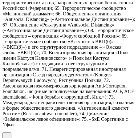
террористических актов, направленных против безопасности
Российской Федерации; 65. Террористическое сообщество
«Мегионский джамаат»; 66. Общественная организация
«Antisocial Distancing» («Антисоциальное Дистанцирование»);
67. Объединение «Рок-группа «Antisocial Distancing»
(«Антисоциальное Дистанцирование»); 68. Террористическое
сообщество – организация «Форум свободной России»; 69.
Террористическое сообщество «Вступить в ВКП(б)»
(«ВКП(б)») и его структурное подразделение – «Омская
ячейка «ВКП(б)»; 70. Военизированная организация «Полк
имени Кастуся Калиновского» («Полк iмя Кастуся
Калiноўскага») с входящими в нее структурными
подразделениями; 71. Незарегистрированная иностранная
организация «Съезд народных депутатов» (Kongres
Deputowanych Ludowych), Республика Польша; 72.
Американская некоммерческая корпорация Anti-Corruption
Foundation, Inc (иные используемые наименования: ACF, ACF
international, «Фонд борьбы с коррупцией, Инк.»); 73.
Международная неправительственная организация, созданная
в форме общественного движения, «Антивоенный комитет
России» (Russian antiwar committee); 74. Движение
«Забайкальское левое объединение»; 75. «SxE Соратники с
Уфы»