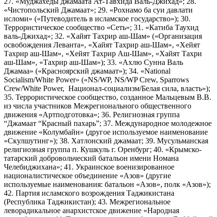
27. «Муджахеды джамаата Ат-Тавхида Валь-Джихад»; 28.
«Чистопольский Джамаат»; 29. «Рохнамо ба суи давлати
исломи» («Путеводитель в исламское государство»); 30.
Террористическое сообщество «Сеть»; 31. «Катиба Таухид
валь-Джихад»; 32. «Хайят Тахрир аш-Шам» («Организация
освобождения Леванта», «Хайят Тахрир аш-Шам», «Хейят
Тахрир аш-Шам», «Хейят Тахрир Аш-Шам», «Хайят Тахри
аш-Шам», «Тахрир аш-Шам»); 33. «Ахлю Сунна Валь
Джамаа» («Красноярский джамаат»); 34. «National
Socialism/White Power» («NS/WP, NS/WP Crew, Sparrows
Crew/White Power, Национал-социализм/Белая сила, власть»);
35. Террористическое сообщество, созданное Мальцевым В.В.
из числа участников Межрегионального общественного
движения «Артподготовка»; 36. Религиозная группа
“Джамаат “Красный пахарь”; 37. Международное молодежное
движение «Колумбайн» (другое используемое наименование
«Скулшутинг»); 38. Хатлонский джамаат; 39. Мусульманская
религиозная группа п. Кушкуль г. Оренбург; 40. «Крымско-
татарский добровольческий батальон имени Номана
Челебиджихана»; 41. Украинское военизированное
националистическое объединение «Азов» (другие
используемые наименования: батальон «Азов», полк «Азов»);
42. Партия исламского возрождения Таджикистана
(Республика Таджикистан); 43. Межрегиональное
леворадикальное анархистское движение «Народная