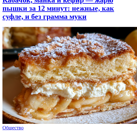
Кабачок, манка и кефир — жарю
пышки за 12 минут: нежные, как
суфле, и без грамма муки
Общество