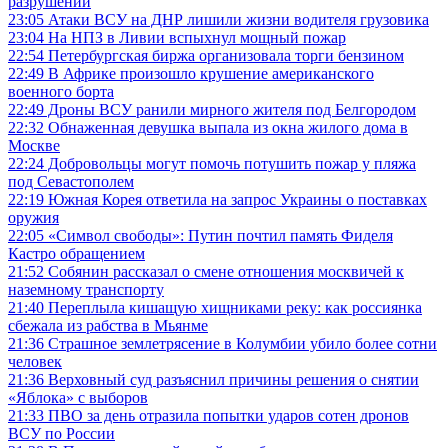
разрушений
23:05
Атаки ВСУ на ДНР лишили жизни водителя грузовика
23:04
На НПЗ в Ливии вспыхнул мощный пожар
22:54
Петербургская биржа организовала торги бензином
22:49
В Африке произошло крушение американского
военного борта
22:49
Дроны ВСУ ранили мирного жителя под Белгородом
22:32
Обнаженная девушка выпала из окна жилого дома в
Москве
22:24
Добровольцы могут помочь потушить пожар у пляжа
под Севастополем
22:19
Южная Корея ответила на запрос Украины о поставках
оружия
22:05
«Символ свободы»: Путин почтил память Фиделя
Кастро обращением
21:52
Собянин рассказал о смене отношения москвичей к
наземному транспорту
21:40
Переплыла кишащую хищниками реку: как россиянка
сбежала из рабства в Мьянме
21:36
Страшное землетрясение в Колумбии убило более сотни
человек
21:36
Верховный суд разъяснил причины решения о снятии
«Яблока» с выборов
21:33
ПВО за день отразила попытки ударов сотен дронов
ВСУ по России