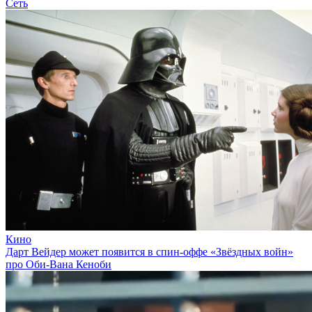
Сеть
Кино
Дарт Вейдер может появится в спин-оффе «Звёздных войн»
про Оби-Вана Кеноби