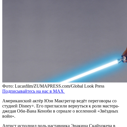
Фото: Lucasfilm/ZUMAPRESS.com/Global Look Press
Подписывайтесь на нас в MAX
Американский актёр Юэн Макгрегор ведёт переговоры со
студией Disney+. Его пригласили вернуться к роли мастера-
джедая Оби-Вана Кеноби в сериале о вселенной «Звёздных
войн».
Артист исполнил роль наставника Энакина Скайуокера в