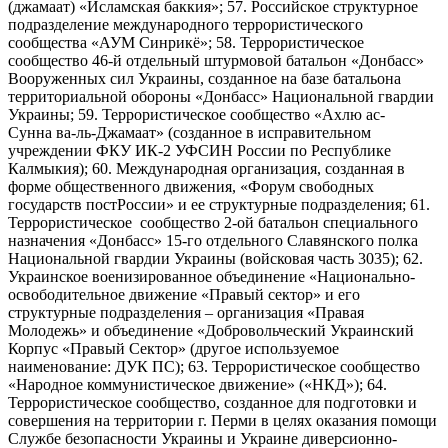
(джамаат) «Исламская баккия»; 57. Российское структурное
подразделение международного террористического
сообщества «АУМ Синрикё»; 58. Террористическое
сообщество 46-й отдельный штурмовой батальон «Донбасс»
Вооруженных сил Украины, созданное на базе батальона
территориальной обороны «Донбасс» Национальной гвардии
Украины; 59. Террористическое сообщество «Ахлю ас-
Сунна ва-ль-Джамаат» (созданное в исправительном
учреждении ФКУ ИК-2 УФСИН России по Республике
Калмыкия); 60. Международная организация, созданная в
форме общественного движения, «Форум свободных
государств постРоссии» и ее структурные подразделения; 61.
Террористическое сообщество 2-ой батальон специального
назначения «Донбасс» 15-го отдельного Славянского полка
Национальной гвардии Украины (войсковая часть 3035); 62.
Украинское военизированное объединение «Национально-
освободительное движение «Правый сектор» и его
структурные подразделения – организация «Правая
Молодежь» и объединение «Добровольческий Украинский
Корпус «Правый Сектор» (другое используемое
наименование: ДУК ПС); 63. Террористическое сообщество
«Народное коммунистическое движение» («НКД»); 64.
Террористическое сообщество, созданное для подготовки и
совершения на территории г. Перми в целях оказания помощи
Службе безопасности Украины и Украине диверсионно-