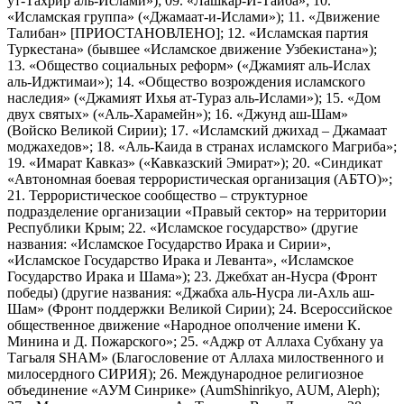
ут-Тахрир аль-Ислами»); 09. «Лашкар-И-Тайба»; 10.
«Исламская группа» («Джамаат-и-Ислами»); 11. «Движение
Талибан» [ПРИОСТАНОВЛЕНО]; 12. «Исламская партия
Туркестана» (бывшее «Исламское движение Узбекистана»);
13. «Общество социальных реформ» («Джамият аль-Ислах
аль-Иджтимаи»); 14. «Общество возрождения исламского
наследия» («Джамият Ихья ат-Тураз аль-Ислами»); 15. «Дом
двух святых» («Аль-Харамейн»); 16. «Джунд аш-Шам»
(Войско Великой Сирии); 17. «Исламский джихад – Джамаат
моджахедов»; 18. «Аль-Каида в странах исламского Магриба»;
19. «Имарат Кавказ» («Кавказский Эмират»); 20. «Синдикат
«Автономная боевая террористическая организация (АБТО)»;
21. Террористическое сообщество – структурное
подразделение организации «Правый сектор» на территории
Республики Крым; 22. «Исламское государство» (другие
названия: «Исламское Государство Ирака и Сирии»,
«Исламское Государство Ирака и Леванта», «Исламское
Государство Ирака и Шама»); 23. Джебхат ан-Нусра (Фронт
победы) (другие названия: «Джабха аль-Нусра ли-Ахль аш-
Шам» (Фронт поддержки Великой Сирии); 24. Всероссийское
общественное движение «Народное ополчение имени К.
Минина и Д. Пожарского»; 25. «Аджр от Аллаха Субхану уа
Тагьаля SHAM» (Благословение от Аллаха милоственного и
милосердного СИРИЯ); 26. Международное религиозное
объединение «АУМ Синрике» (AumShinrikyo, AUM, Aleph);