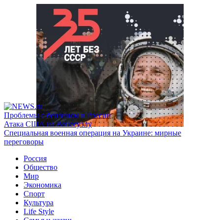
Проблемы с бензином в России
Атака США на Венесуэлу
Специальная военная операция на Украине: мирные
переговоры
Россия
Общество
Мир
Экономика
Спорт
Культура
Life Style