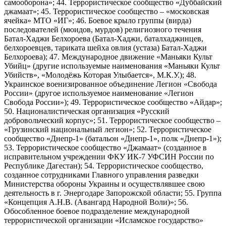
самооборона»; 44. Террористическое сообщество «Дуббайский
джамаат»; 45. Террористическое сообщество – «московская
ячейка» МТО «ИГ»; 46. Боевое крыло группы (вирда)
последователей (мюидов, мурдов) религиозного течения
Батал-Хаджи Белхороева (Батал-Хаджи, баталхаджинцев,
белхороевцев, тариката шейха овлия (устаза) Батал-Хаджи
Белхороева); 47. Международное движение «Маньяки Культ
Убийц» (другие используемые наименования «Маньяки Культ
Убийств», «Молодёжь Которая Улыбается», М.К.У.); 48.
Украинское военизированное объединение Легион «Свобода
России» (другое используемое наименование «Легион
Свобода России»); 49. Террористическое сообщество «Айдар»;
50. Националистическая организация «Русский
добровольческий корпус»; 51. Террористическое сообщество –
«Грузинский национальный легион»; 52. Террористическое
сообщество «Днепр-1» (батальон «Днепр-1», полк «Днепр-1»);
53. Террористическое сообщество «Джамаат» (созданное в
исправительном учреждении ФКУ ИК-7 УФСИН России по
Республике Дагестан); 54. Террористическое сообщество,
созданное сотрудниками Главного управления разведки
Министерства обороны Украины и осуществлявшее свою
деятельность в г. Энергодаре Запорожской области; 55. Группа
«Концепция А.Н.В. (Авангард Народной Воли)»; 56.
Обособленное боевое подразделение международной
террористической организации «Исламское государство»