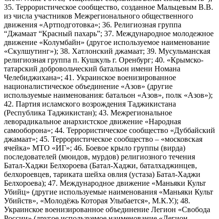
35. Террористическое сообщество, созданное Мальцевым В.В.
из числа участников Межрегионального общественного
движения «Артподготовка»; 36. Религиозная группа
“Джамаат “Красный пахарь”; 37. Международное молодежное
движение «Колумбайн» (другое используемое наименование
«Скулшутинг»); 38. Хатлонский джамаат; 39. Мусульманская
религиозная группа п. Кушкуль г. Оренбург; 40. «Крымско-
татарский добровольческий батальон имени Номана
Челебиджихана»; 41. Украинское военизированное
националистическое объединение «Азов» (другие
используемые наименования: батальон «Азов», полк «Азов»);
42. Партия исламского возрождения Таджикистана
(Республика Таджикистан); 43. Межрегиональное
леворадикальное анархистское движение «Народная
самооборона»; 44. Террористическое сообщество «Дуббайский
джамаат»; 45. Террористическое сообщество – «московская
ячейка» МТО «ИГ»; 46. Боевое крыло группы (вирда)
последователей (мюидов, мурдов) религиозного течения
Батал-Хаджи Белхороева (Батал-Хаджи, баталхаджинцев,
белхороевцев, тариката шейха овлия (устаза) Батал-Хаджи
Белхороева); 47. Международное движение «Маньяки Культ
Убийц» (другие используемые наименования «Маньяки Культ
Убийств», «Молодёжь Которая Улыбается», М.К.У.); 48.
Украинское военизированное объединение Легион «Свобода
России» (другое используемое наименование «Легион