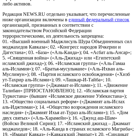
либо активов.
Редакция NEWS.RU отдельно указывает, что перечисленные
ниже организации включены в
единый федеральный список
организаций, признанных в соответствии с
законодательством Российской Федерации
террористическими, их деятельность запрещена:
01. «Высший военный Маджлисуль Шура Объединенных сил
моджахедов Кавказа»; 02. «Конгресс народов Ичкерии и
Дагестана»; 03. «База» («Аль-Каида»); 04. «Асбат аль-Ансар»;
5. «Священная война» («Аль-Джихад» или «Египетский
исламский джихад»); 06. «Исламская группа» («Аль-Гамаа
аль-Исламия»); 07. «Братья-мусульмане» («Аль-Ихван аль-
Муслимун»); 08. «Партия исламского освобождения» («Хизб
ут-Тахрир аль-Ислами»); 09. «Лашкар-И-Тайба»; 10.
«Исламская группа» («Джамаат-и-Ислами»); 11. «Движение
Талибан» [ПРИОСТАНОВЛЕНО]; 12. «Исламская партия
Туркестана» (бывшее «Исламское движение Узбекистана»);
13. «Общество социальных реформ» («Джамият аль-Ислах
аль-Иджтимаи»); 14. «Общество возрождения исламского
наследия» («Джамият Ихья ат-Тураз аль-Ислами»); 15. «Дом
двух святых» («Аль-Харамейн»); 16. «Джунд аш-Шам»
(Войско Великой Сирии); 17. «Исламский джихад – Джамаат
моджахедов»; 18. «Аль-Каида в странах исламского Магриба»;
19. «Имарат Кавказ» («Кавказский Эмират»); 20. «Синдикат