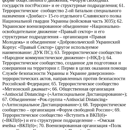
форме общественного движения, «Форум свободных
государств постРоссии» и ее структурные подразделения; 61.
Террористическое сообщество 2-ой батальон специального
назначения «Донбасс» 15-го отдельного Славянского полка
Национальной гвардии Украины (войсковая часть 3035); 62.
Украинское военизированное объединение «Национально-
освободительное движение «Правый сектор» и его
структурные подразделения – организация «Правая
Молодежь» и объединение «Добровольческий Украинский
Корпус «Правый Сектор» (другое используемое
наименование: ДУК ПС); 63. Террористическое сообщество
«Народное коммунистическое движение» («НКД»); 64.
Террористическое сообщество, созданное для подготовки и
совершения на территории г. Перми в целях оказания помощи
Службе безопасности Украины и Украине диверсионно-
террористических актов, направленных против безопасности
Российской Федерации; 65. Террористическое сообщество
«Мегионский джамаат»; 66. Общественная организация
«Antisocial Distancing» («Антисоциальное Дистанцирование»);
67. Объединение «Рок-группа «Antisocial Distancing»
(«Антисоциальное Дистанцирование»); 68. Террористическое
сообщество – организация «Форум свободной России»; 69.
Террористическое сообщество «Вступить в ВКП(б)»
(«ВКП(б)») и его структурное подразделение – «Омская
ячейка «ВКП(б)»; 70. Военизированная организация «Полк