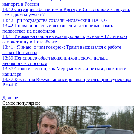
импорта в России
13:42
Ситуация с бензином в Крыму и Севастополе 7 августа:
все туристы уехали?
13:42
Три государства создали «исламский НАТО»
13:42
Порвали печень и легкие: чем закончилась охота
подростков на педофилов
13:41
Иномарка сбила выехавшую на «красный» 17-летнюю
самокатчицу в Петербурге
13:41
«Я знаю, о чем говорю»: Трамп высказался о работе
главы Пентагона
13:39
Пенсионер обвел мошенников вокруг пальца
необычным способом
13:37
Стало известно, как Мерц может лишиться должности
канцлера
13:37
Компания Rezvani анонсировала презентацию суперкара
Beast X
Дальше
Самое популярное