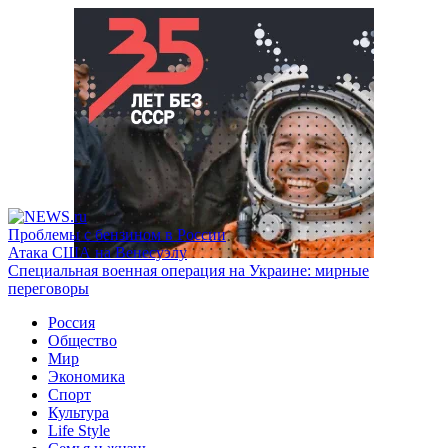
Проблемы с бензином в России
Атака США на Венесуэлу
Специальная военная операция на Украине: мирные
переговоры
Россия
Общество
Мир
Экономика
Спорт
Культура
Life Style