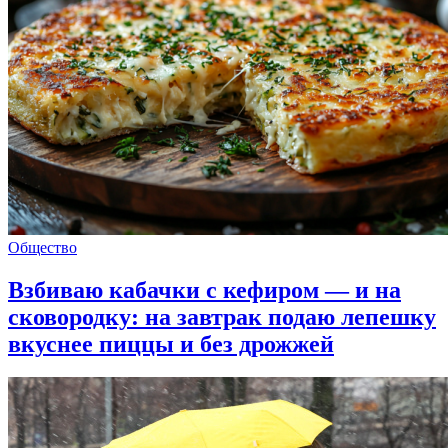
Общество
Взбиваю кабачки с кефиром — и на
сковородку: на завтрак подаю лепешку
вкуснее пиццы и без дрожжей