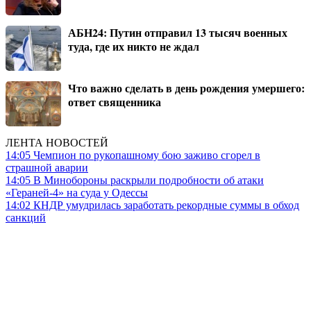
АБН24: Путин отправил 13 тысяч военных
туда, где их никто не ждал
Что важно сделать в день рождения умершего:
ответ священника
ЛЕНТА НОВОСТЕЙ
14:05
Чемпион по рукопашному бою заживо сгорел в
страшной аварии
14:05
В Минобороны раскрыли подробности об атаки
«Гераней-4» на суда у Одессы
14:02
КНДР умудрилась заработать рекордные суммы в обход
санкций