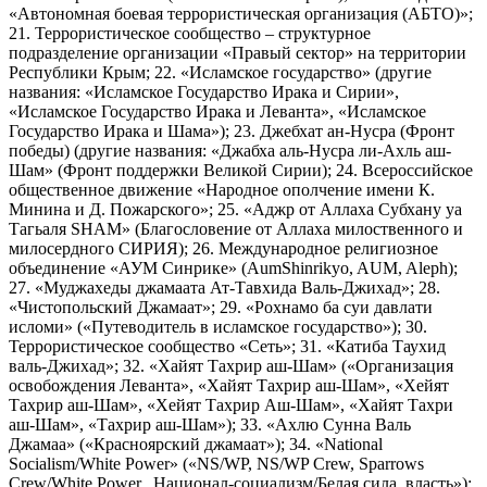
«Автономная боевая террористическая организация (АБТО)»;
21. Террористическое сообщество – структурное
подразделение организации «Правый сектор» на территории
Республики Крым; 22. «Исламское государство» (другие
названия: «Исламское Государство Ирака и Сирии»,
«Исламское Государство Ирака и Леванта», «Исламское
Государство Ирака и Шама»); 23. Джебхат ан-Нусра (Фронт
победы) (другие названия: «Джабха аль-Нусра ли-Ахль аш-
Шам» (Фронт поддержки Великой Сирии); 24. Всероссийское
общественное движение «Народное ополчение имени К.
Минина и Д. Пожарского»; 25. «Аджр от Аллаха Субхану уа
Тагьаля SHAM» (Благословение от Аллаха милоственного и
милосердного СИРИЯ); 26. Международное религиозное
объединение «АУМ Синрике» (AumShinrikyo, AUM, Aleph);
27. «Муджахеды джамаата Ат-Тавхида Валь-Джихад»; 28.
«Чистопольский Джамаат»; 29. «Рохнамо ба суи давлати
исломи» («Путеводитель в исламское государство»); 30.
Террористическое сообщество «Сеть»; 31. «Катиба Таухид
валь-Джихад»; 32. «Хайят Тахрир аш-Шам» («Организация
освобождения Леванта», «Хайят Тахрир аш-Шам», «Хейят
Тахрир аш-Шам», «Хейят Тахрир Аш-Шам», «Хайят Тахри
аш-Шам», «Тахрир аш-Шам»); 33. «Ахлю Сунна Валь
Джамаа» («Красноярский джамаат»); 34. «National
Socialism/White Power» («NS/WP, NS/WP Crew, Sparrows
Crew/White Power, Национал-социализм/Белая сила, власть»);