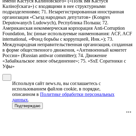
имени Кастуся Калиновского» («Полк iмя Кастуся
Калiноўскага») с входящими в нее структурными
подразделениями; 71. Незарегистрированная иностранная
организация «Съезд народных депутатов» (Kongres
Deputowanych Ludowych), Республика Польша; 72.
Американская некоммерческая корпорация Anti-Corruption
Foundation, Inc (иные используемые наименования: ACF, ACF
international, «Фонд борьбы с коррупцией, Инк.»); 73.
Международная неправительственная организация, созданная
в форме общественного движения, «Антивоенный комитет
России» (Russian antiwar committee); 74. Движение
«Забайкальское левое объединение»; 75. «SxE Соратники с
Уфы»
Используя сайт news.ru, вы соглашаетесь с
использованием файлов cookie, в порядке,
описанном в
Политике обработки персональных
данных
.
Подтверждаю