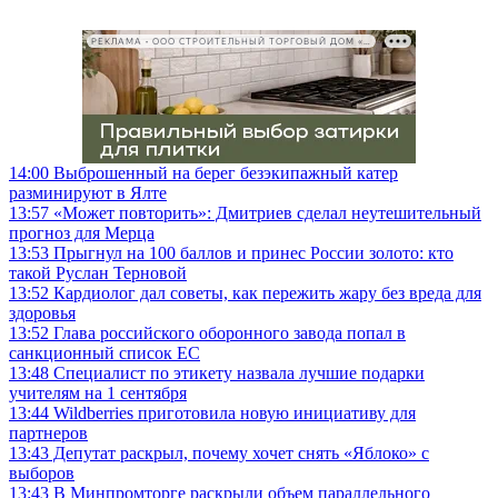
РЕКЛАМА • ООО СТРОИТЕЛЬНЫЙ ТОРГОВЫЙ ДОМ «ПЕТРОВИЧ», ИНН 7802348846
14:00
Выброшенный на берег безэкипажный катер
разминируют в Ялте
13:57
«Может повторить»: Дмитриев сделал неутешительный
прогноз для Мерца
13:53
Прыгнул на 100 баллов и принес России золото: кто
такой Руслан Терновой
13:52
Кардиолог дал советы, как пережить жару без вреда для
здоровья
13:52
Глава российского оборонного завода попал в
санкционный список ЕС
13:48
Специалист по этикету назвала лучшие подарки
учителям на 1 сентября
13:44
Wildberries приготовила новую инициативу для
партнеров
13:43
Депутат раскрыл, почему хочет снять «Яблоко» с
выборов
13:43
В Минпромторге раскрыли объем параллельного