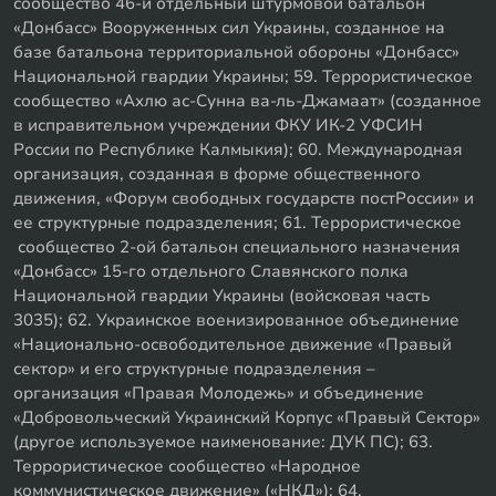
сообщество 46-й отдельный штурмовой батальон
«Донбасс» Вооруженных сил Украины, созданное на
базе батальона территориальной обороны «Донбасс»
Национальной гвардии Украины; 59. Террористическое
сообщество «Ахлю ас-Сунна ва-ль-Джамаат» (созданное
в исправительном учреждении ФКУ ИК-2 УФСИН
России по Республике Калмыкия); 60. Международная
организация, созданная в форме общественного
движения, «Форум свободных государств постРоссии» и
ее структурные подразделения; 61. Террористическое
сообщество 2-ой батальон специального назначения
«Донбасс» 15-го отдельного Славянского полка
Национальной гвардии Украины (войсковая часть
3035); 62. Украинское военизированное объединение
«Национально-освободительное движение «Правый
сектор» и его структурные подразделения –
организация «Правая Молодежь» и объединение
«Добровольческий Украинский Корпус «Правый Сектор»
(другое используемое наименование: ДУК ПС); 63.
Террористическое сообщество «Народное
коммунистическое движение» («НКД»); 64.