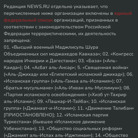
Редакция NEWS.RU отдельно указывает, что
перечисленные ниже организации включены в
единый
федеральный список
организаций, признанных в
соответствии с законодательством Российской
Федерации террористическими, их деятельность
запрещена:
01. «Высший военный Маджлисуль Шура
Объединенных сил моджахедов Кавказа»; 02. «Конгресс
народов Ичкерии и Дагестана»; 03. «База» («Аль-
Каида»); 04. «Асбат аль-Ансар»; 5. «Священная война»
(«Аль-Джихад» или «Египетский исламский джихад»); 06.
«Исламская группа» («Аль-Гамаа аль-Исламия»); 07.
«Братья-мусульмане» («Аль-Ихван аль-Муслимун»); 08.
«Партия исламского освобождения» («Хизб ут-Тахрир
аль-Ислами»); 09. «Лашкар-И-Тайба»; 10. «Исламская
группа» («Джамаат-и-Ислами»); 11. «Движение Талибан»
[ПРИОСТАНОВЛЕНО]; 12. «Исламская партия
Туркестана» (бывшее «Исламское движение
Узбекистана»); 13. «Общество социальных реформ»
(«Джамият аль-Ислах аль-Иджтимаи»); 14. «Общество