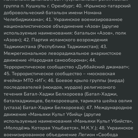
группа п. Кушкуль г. Оренбург; 40. «Крымско-татарский
добровольческий батальон имени Номана
Челебиджихана»; 41. Украинское военизированное
националистическое объединение «Азов» (другие
используемые наименования: батальон «Азов», полк
«Азов»); 42. Партия исламского возрождения
Таджикистана (Республика Таджикистан); 43.
Межрегиональное леворадикальное анархистское
движение «Народная самооборона»; 44.
Террористическое сообщество «Дуббайский джамаат»;
45. Террористическое сообщество – «московская
ячейка» МТО «ИГ»; 46. Боевое крыло группы (вирда)
последователей (мюидов, мурдов) религиозного
течения Батал-Хаджи Белхороева (Батал-Хаджи,
баталхаджинцев, белхороевцев, тариката шейха овлия
(устаза) Батал-Хаджи Белхороева); 47. Международное
движение «Маньяки Культ Убийц» (другие
используемые наименования «Маньяки Культ Убийств»,
«Молодёжь Которая Улыбается», М.К.У.); 48. Украинское
военизированное объединение Легион «Свобода