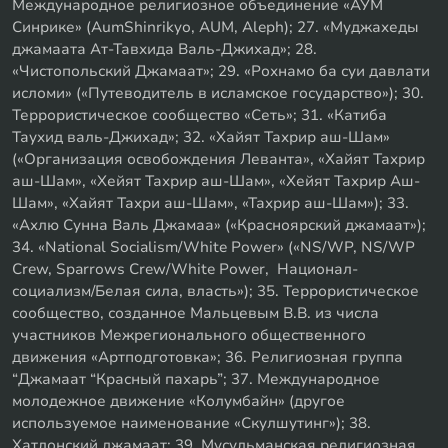
Международное религиозное объединение «АУМ
Синрике» (AumShinrikyo, AUM, Aleph); 27. «Муджахеды
джамаата Ат-Тавхида Валь-Джихад»; 28.
«Чистопольский Джамаат»; 29. «Рохнамо ба суи давлати
исломи» («Путеводитель в исламское государство»); 30.
Террористическое сообщество «Сеть»; 31. «Катиба
Таухид валь-Джихад»; 32. «Хайят Тахрир аш-Шам»
(«Организация освобождения Леванта», «Хайят Тахрир
аш-Шам», «Хейят Тахрир аш-Шам», «Хейят Тахрир Аш-
Шам», «Хайят Тахри аш-Шам», «Тахрир аш-Шам»); 33.
«Ахлю Сунна Валь Джамаа» («Красноярский джамаат»);
34. «National Socialism/White Power» («NS/WP, NS/WP
Crew, Sparrows Crew/White Power, Национал-
социализм/Белая сила, власть»); 35. Террористическое
сообщество, созданное Мальцевым В.В. из числа
участников Межрегионального общественного
движения «Артподготовка»; 36. Религиозная группа
“Джамаат “Красный пахарь”; 37. Международное
молодежное движение «Колумбайн» (другое
используемое наименование «Скулшутинг»); 38.
Хатлонский джамаат; 39. Мусульманская религиозная