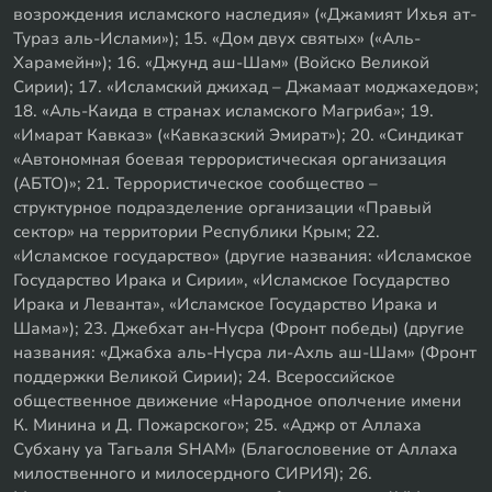
возрождения исламского наследия» («Джамият Ихья ат-
Тураз аль-Ислами»); 15. «Дом двух святых» («Аль-
Харамейн»); 16. «Джунд аш-Шам» (Войско Великой
Сирии); 17. «Исламский джихад – Джамаат моджахедов»;
18. «Аль-Каида в странах исламского Магриба»; 19.
«Имарат Кавказ» («Кавказский Эмират»); 20. «Синдикат
«Автономная боевая террористическая организация
(АБТО)»; 21. Террористическое сообщество –
структурное подразделение организации «Правый
сектор» на территории Республики Крым; 22.
«Исламское государство» (другие названия: «Исламское
Государство Ирака и Сирии», «Исламское Государство
Ирака и Леванта», «Исламское Государство Ирака и
Шама»); 23. Джебхат ан-Нусра (Фронт победы) (другие
названия: «Джабха аль-Нусра ли-Ахль аш-Шам» (Фронт
поддержки Великой Сирии); 24. Всероссийское
общественное движение «Народное ополчение имени
К. Минина и Д. Пожарского»; 25. «Аджр от Аллаха
Субхану уа Тагьаля SHAM» (Благословение от Аллаха
милоственного и милосердного СИРИЯ); 26.