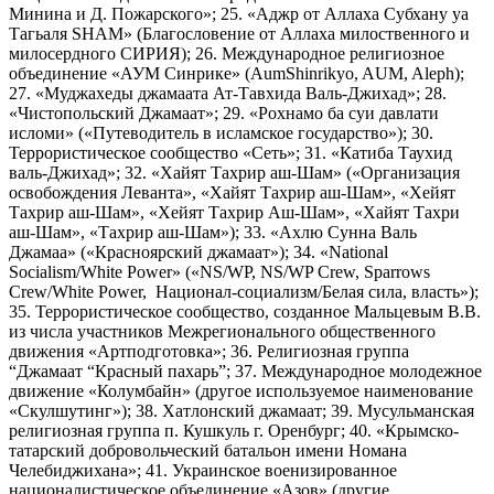
Минина и Д. Пожарского»; 25. «Аджр от Аллаха Субхану уа
Тагьаля SHAM» (Благословение от Аллаха милоственного и
милосердного СИРИЯ); 26. Международное религиозное
объединение «АУМ Синрике» (AumShinrikyo, AUM, Aleph);
27. «Муджахеды джамаата Ат-Тавхида Валь-Джихад»; 28.
«Чистопольский Джамаат»; 29. «Рохнамо ба суи давлати
исломи» («Путеводитель в исламское государство»); 30.
Террористическое сообщество «Сеть»; 31. «Катиба Таухид
валь-Джихад»; 32. «Хайят Тахрир аш-Шам» («Организация
освобождения Леванта», «Хайят Тахрир аш-Шам», «Хейят
Тахрир аш-Шам», «Хейят Тахрир Аш-Шам», «Хайят Тахри
аш-Шам», «Тахрир аш-Шам»); 33. «Ахлю Сунна Валь
Джамаа» («Красноярский джамаат»); 34. «National
Socialism/White Power» («NS/WP, NS/WP Crew, Sparrows
Crew/White Power, Национал-социализм/Белая сила, власть»);
35. Террористическое сообщество, созданное Мальцевым В.В.
из числа участников Межрегионального общественного
движения «Артподготовка»; 36. Религиозная группа
“Джамаат “Красный пахарь”; 37. Международное молодежное
движение «Колумбайн» (другое используемое наименование
«Скулшутинг»); 38. Хатлонский джамаат; 39. Мусульманская
религиозная группа п. Кушкуль г. Оренбург; 40. «Крымско-
татарский добровольческий батальон имени Номана
Челебиджихана»; 41. Украинское военизированное
националистическое объединение «Азов» (другие