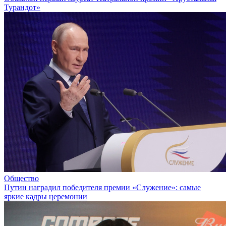
Турандот»
Общество
Путин наградил победителя премии «Служение»: самые
яркие кадры церемонии