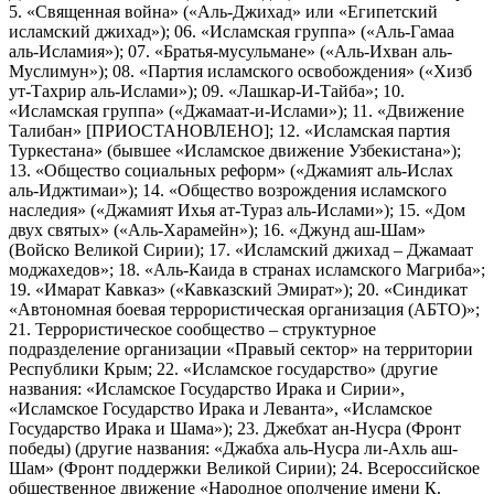
5. «Священная война» («Аль-Джихад» или «Египетский
исламский джихад»); 06. «Исламская группа» («Аль-Гамаа
аль-Исламия»); 07. «Братья-мусульмане» («Аль-Ихван аль-
Муслимун»); 08. «Партия исламского освобождения» («Хизб
ут-Тахрир аль-Ислами»); 09. «Лашкар-И-Тайба»; 10.
«Исламская группа» («Джамаат-и-Ислами»); 11. «Движение
Талибан» [ПРИОСТАНОВЛЕНО]; 12. «Исламская партия
Туркестана» (бывшее «Исламское движение Узбекистана»);
13. «Общество социальных реформ» («Джамият аль-Ислах
аль-Иджтимаи»); 14. «Общество возрождения исламского
наследия» («Джамият Ихья ат-Тураз аль-Ислами»); 15. «Дом
двух святых» («Аль-Харамейн»); 16. «Джунд аш-Шам»
(Войско Великой Сирии); 17. «Исламский джихад – Джамаат
моджахедов»; 18. «Аль-Каида в странах исламского Магриба»;
19. «Имарат Кавказ» («Кавказский Эмират»); 20. «Синдикат
«Автономная боевая террористическая организация (АБТО)»;
21. Террористическое сообщество – структурное
подразделение организации «Правый сектор» на территории
Республики Крым; 22. «Исламское государство» (другие
названия: «Исламское Государство Ирака и Сирии»,
«Исламское Государство Ирака и Леванта», «Исламское
Государство Ирака и Шама»); 23. Джебхат ан-Нусра (Фронт
победы) (другие названия: «Джабха аль-Нусра ли-Ахль аш-
Шам» (Фронт поддержки Великой Сирии); 24. Всероссийское
общественное движение «Народное ополчение имени К.