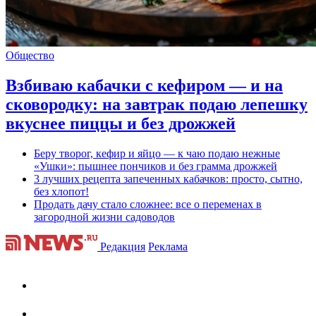
Общество
Взбиваю кабачки с кефиром — и на
сковородку: на завтрак подаю лепешку
вкуснее пиццы и без дрожжей
Беру творог, кефир и яйцо — к чаю подаю нежные
«Ушки»: пышнее пончиков и без грамма дрожжей
3 лучших рецепта запеченных кабачков: просто, сытно,
без хлопот!
Продать дачу стало сложнее: все о переменах в
загородной жизни садоводов
Редакция
Реклама