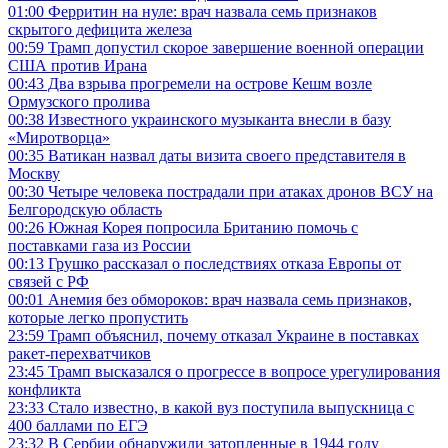
01:00
Ферритин на нуле: врач назвала семь признаков
скрытого дефицита железа
00:59
Трамп допустил скорое завершение военной операции
США против Ирана
00:43
Два взрыва прогремели на острове Кешм возле
Ормузского пролива
00:38
Известного украинского музыканта внесли в базу
«Миротворца»
00:35
Ватикан назвал даты визита своего представителя в
Москву
00:30
Четыре человека пострадали при атаках дронов ВСУ на
Белгородскую область
00:26
Южная Корея попросила Британию помочь с
поставками газа из России
00:13
Грушко рассказал о последствиях отказа Европы от
связей с РФ
00:01
Анемия без обмороков: врач назвала семь признаков,
которые легко пропустить
23:59
Трамп объяснил, почему отказал Украине в поставках
ракет-перехватчиков
23:45
Трамп высказался о прогрессе в вопросе урегулирования
конфликта
23:33
Стало известно, в какой вуз поступила выпускница с
400 баллами по ЕГЭ
23:32
В Сербии обнаружили затопленные в 1944 году