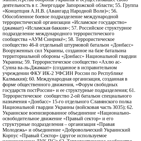
деятельность в г. Энергодаре Запорожской области; 55. Группа
«Концепция А.Н.В. (Авангард Народной Воли)»; 56.
Обособленное боевое подразделение международной
террористической организации «Исламское государство»
(джамаат) «Исламская баккия»; 57. Российское структурное
подразделение международного террористического
сообщества «АУМ Синрикё»; 58. Террористическое
сообщество 46-й отдельный штурмовой батальон «Донбасс»
Вооруженных сил Украины, созданное на базе батальона
территориальной обороны «Донбасс» Национальной гвардии
Украины; 59. Террористическое сообщество «Ахлю ас-
Сунна ва-ль-Джамаат» (созданное в исправительном
учреждении ФКУ ИК-2 УФСИН России по Республике
Калмыкия); 60. Международная организация, созданная в
форме общественного движения, «Форум свободных
государств постРоссии» и ее структурные подразделения; 61.
Террористическое сообщество 2-ой батальон специального
назначения «Донбасс» 15-го отдельного Славянского полка
Национальной гвардии Украины (войсковая часть 3035); 62.
Украинское военизированное объединение «Национально-
освободительное движение «Правый сектор» и его
структурные подразделения – организация «Правая
Молодежь» и объединение «Добровольческий Украинский
Корпус «Правый Сектор» (другое используемое