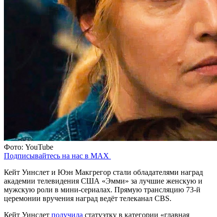
Фото: YouTube
Подписывайтесь на нас в MAX
Кейт Уинслет и Юэн Макгрегор стали обладателями наград
академии телевидения США «Эмми» за лучшие женскую и
мужскую роли в мини-сериалах. Прямую трансляцию 73-й
церемонии вручения наград ведёт телеканал CBS.
Кейт Уинслет
получила
статуэтку в категории «главная