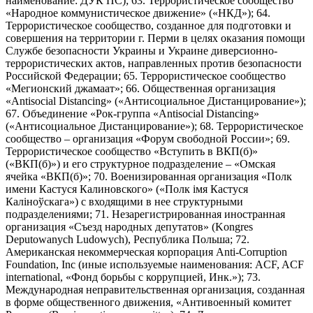
наименование: ДУК ПС); 63. Террористическое сообщество
«Народное коммунистическое движение» («НКД»); 64.
Террористическое сообщество, созданное для подготовки и
совершения на территории г. Перми в целях оказания помощи
Службе безопасности Украины и Украине диверсионно-
террористических актов, направленных против безопасности
Российской Федерации; 65. Террористическое сообщество
«Мегионский джамаат»; 66. Общественная организация
«Antisocial Distancing» («Антисоциальное Дистанцирование»);
67. Объединение «Рок-группа «Antisocial Distancing»
(«Антисоциальное Дистанцирование»); 68. Террористическое
сообщество – организация «Форум свободной России»; 69.
Террористическое сообщество «Вступить в ВКП(б)»
(«ВКП(б)») и его структурное подразделение – «Омская
ячейка «ВКП(б)»; 70. Военизированная организация «Полк
имени Кастуся Калиновского» («Полк iмя Кастуся
Калiноўскага») с входящими в нее структурными
подразделениями; 71. Незарегистрированная иностранная
организация «Съезд народных депутатов» (Kongres
Deputowanych Ludowych), Республика Польша; 72.
Американская некоммерческая корпорация Anti-Corruption
Foundation, Inc (иные используемые наименования: ACF, ACF
international, «Фонд борьбы с коррупцией, Инк.»); 73.
Международная неправительственная организация, созданная
в форме общественного движения, «Антивоенный комитет