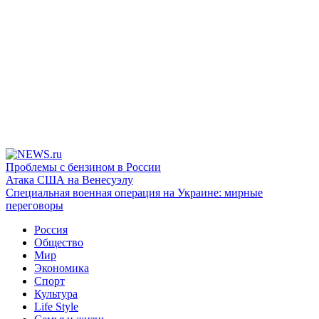
Проблемы с бензином в России
Атака США на Венесуэлу
Специальная военная операция на Украине: мирные
переговоры
Россия
Общество
Мир
Экономика
Спорт
Культура
Life Style