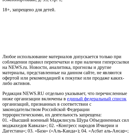
18+, запрещено для детей.
На информационном ресурсе NEWS.RU применяются
рекомендательные технологии (информационные технологии
предоставления информации на основе сбора, систематизации
и анализа сведений, относящихся к предпочтениям
пользователей сети "Интернет", находящихся на территории
Российской Федерации)
Любое использование материалов допускается только при
соблюдении правил перепечатки и при наличии гиперссылки
на NEWS.ru. Новости, аналитика, прогнозы и другие
материалы, представленные на данном сайте, не являются
офертой или рекомендацией к покупке или продаже каких-
либо активов.
Редакция NEWS.RU отдельно указывает, что перечисленные
ниже организации включены в
единый федеральный список
организаций, признанных в соответствии с
законодательством Российской Федерации
террористическими, их деятельность запрещена:
01. «Высший военный Маджлисуль Шура Объединенных сил
моджахедов Кавказа»; 02. «Конгресс народов Ичкерии и
Дагестана»; 03. «База» («Аль-Каида»); 04. «Асбат аль-Ансар»;