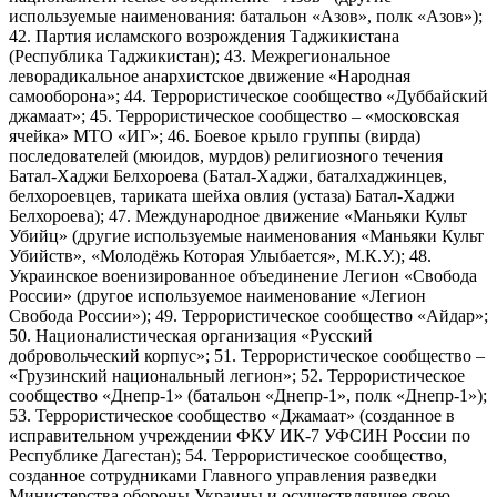
используемые наименования: батальон «Азов», полк «Азов»);
42. Партия исламского возрождения Таджикистана
(Республика Таджикистан); 43. Межрегиональное
леворадикальное анархистское движение «Народная
самооборона»; 44. Террористическое сообщество «Дуббайский
джамаат»; 45. Террористическое сообщество – «московская
ячейка» МТО «ИГ»; 46. Боевое крыло группы (вирда)
последователей (мюидов, мурдов) религиозного течения
Батал-Хаджи Белхороева (Батал-Хаджи, баталхаджинцев,
белхороевцев, тариката шейха овлия (устаза) Батал-Хаджи
Белхороева); 47. Международное движение «Маньяки Культ
Убийц» (другие используемые наименования «Маньяки Культ
Убийств», «Молодёжь Которая Улыбается», М.К.У.); 48.
Украинское военизированное объединение Легион «Свобода
России» (другое используемое наименование «Легион
Свобода России»); 49. Террористическое сообщество «Айдар»;
50. Националистическая организация «Русский
добровольческий корпус»; 51. Террористическое сообщество –
«Грузинский национальный легион»; 52. Террористическое
сообщество «Днепр-1» (батальон «Днепр-1», полк «Днепр-1»);
53. Террористическое сообщество «Джамаат» (созданное в
исправительном учреждении ФКУ ИК-7 УФСИН России по
Республике Дагестан); 54. Террористическое сообщество,
созданное сотрудниками Главного управления разведки
Министерства обороны Украины и осуществлявшее свою