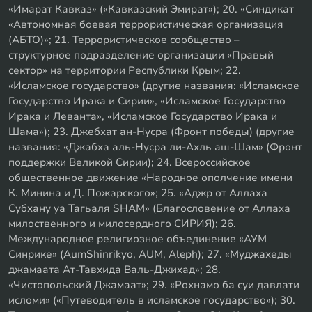
«Имарат Кавказ» («Кавказский Эмират»); 20. «Синдикат
«Автономная боевая террористическая организация
(АБТО)»; 21. Террористическое сообщество –
структурное подразделение организации «Правый
сектор» на территории Республики Крым; 22.
«Исламское государство» (другие названия: «Исламское
Государство Ирака и Сирии», «Исламское Государство
Ирака и Леванта», «Исламское Государство Ирака и
Шама»); 23. Джебхат ан-Нусра (Фронт победы) (другие
названия: «Джабха аль-Нусра ли-Ахль аш-Шам» (Фронт
поддержки Великой Сирии); 24. Всероссийское
общественное движение «Народное ополчение имени
К. Минина и Д. Пожарского»; 25. «Аджр от Аллаха
Субхану уа Тагьаля SHAM» (Благословение от Аллаха
милоственного и милосердного СИРИЯ); 26.
Международное религиозное объединение «АУМ
Синрике» (AumShinrikyo, AUM, Aleph); 27. «Муджахеды
джамаата Ат-Тавхида Валь-Джихад»; 28.
«Чистопольский Джамаат»; 29. «Рохнамо ба суи давлати
исломи» («Путеводитель в исламское государство»); 30.