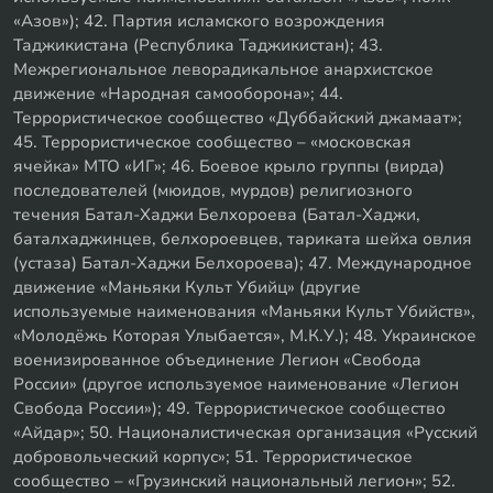
«Азов»); 42. Партия исламского возрождения
Таджикистана (Республика Таджикистан); 43.
Межрегиональное леворадикальное анархистское
движение «Народная самооборона»; 44.
Террористическое сообщество «Дуббайский джамаат»;
45. Террористическое сообщество – «московская
ячейка» МТО «ИГ»; 46. Боевое крыло группы (вирда)
последователей (мюидов, мурдов) религиозного
течения Батал-Хаджи Белхороева (Батал-Хаджи,
баталхаджинцев, белхороевцев, тариката шейха овлия
(устаза) Батал-Хаджи Белхороева); 47. Международное
движение «Маньяки Культ Убийц» (другие
используемые наименования «Маньяки Культ Убийств»,
«Молодёжь Которая Улыбается», М.К.У.); 48. Украинское
военизированное объединение Легион «Свобода
России» (другое используемое наименование «Легион
Свобода России»); 49. Террористическое сообщество
«Айдар»; 50. Националистическая организация «Русский
добровольческий корпус»; 51. Террористическое
сообщество – «Грузинский национальный легион»; 52.