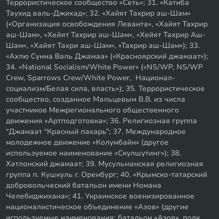
Террористическое сообщество «Сеть»; 31. «Катиба
Таухид валь-Джихад»; 32. «Хайят Тахрир аш-Шам»
(«Организация освобождения Леванта», «Хайят Тахрир
аш-Шам», «Хейят Тахрир аш-Шам», «Хейят Тахрир Аш-
Шам», «Хайят Тахри аш-Шам», «Тахрир аш-Шам»); 33.
«Ахлю Сунна Валь Джамаа» («Красноярский джамаат»);
34. «National Socialism/White Power» («NS/WP, NS/WP
Crew, Sparrows Crew/White Power, Национал-
социализм/Белая сила, власть»); 35. Террористическое
сообщество, созданное Мальцевым В.В. из числа
участников Межрегионального общественного
движения «Артподготовка»; 36. Религиозная группа
“Джамаат “Красный пахарь”; 37. Международное
молодежное движение «Колумбайн» (другое
используемое наименование «Скулшутинг»); 38.
Хатлонский джамаат; 39. Мусульманская религиозная
группа п. Кушкуль г. Оренбург; 40. «Крымско-татарский
добровольческий батальон имени Номана
Челебиджихана»; 41. Украинское военизированное
националистическое объединение «Азов» (другие
используемые наименования: батальон «Азов», полк