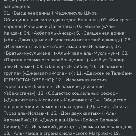
запрещена:
01. «Высший военный Маджлисуль Шура
Объединенных сил моджахедов Кавказа»; 02. «Конгресс
народов Ичкерии и Дагестана»; 03. «База» («Аль-
Каида»); 04. «Асбат аль-Ансар»; 5. «Священная война»
(«Аль-Джихад» или «Египетский исламский джихад»); 06.
«Исламская группа» («Аль-Гамаа аль-Исламия»); 07.
«Братья-мусульмане» («Аль-Ихван аль-Муслимун»); 08.
«Партия исламского освобождения» («Хизб ут-Тахрир
аль-Ислами»); 09. «Лашкар-И-Тайба»; 10. «Исламская
группа» («Джамаат-и-Ислами»); 11. «Движение Талибан»
[ПРИОСТАНОВЛЕНО]; 12. «Исламская партия
Туркестана» (бывшее «Исламское движение
Узбекистана»); 13. «Общество социальных реформ»
(«Джамият аль-Ислах аль-Иджтимаи»); 14. «Общество
возрождения исламского наследия» («Джамият Ихья ат-
Тураз аль-Ислами»); 15. «Дом двух святых» («Аль-
Харамейн»); 16. «Джунд аш-Шам» (Войско Великой
Сирии); 17. «Исламский джихад – Джамаат моджахедов»;
18. «Аль-Каида в странах исламского Магриба»; 19.