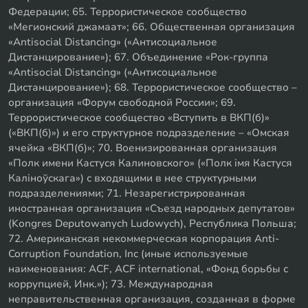
Федерации; 65. Террористическое сообщество
«Мегионский джамаат»; 66. Общественная организация
«Antisocial Distancing» («Антисоциальное
Дистанцирование»); 67. Объединение «Рок-группа
«Antisocial Distancing» («Антисоциальное
Дистанцирование»); 68. Террористическое сообщество –
организация «Форум свободной России»; 69.
Террористическое сообщество «Вступить в ВКП(б)»
(«ВКП(б)») и его структурное подразделение – «Омская
ячейка «ВКП(б)»; 70. Военизированная организация
«Полк имени Кастуся Калиновского» («Полк iмя Кастуся
Калiноўскага») с входящими в нее структурными
подразделениями; 71. Незарегистрированная
иностранная организация «Съезд народных депутатов»
(Kongres Deputowanych Ludowych), Республика Польша;
72. Американская некоммерческая корпорация Anti-
Corruption Foundation, Inc (иные используемые
наименования: ACF, ACF international, «Фонд борьбы с
коррупцией, Инк.»); 73. Международная
неправительственная организация, созданная в форме