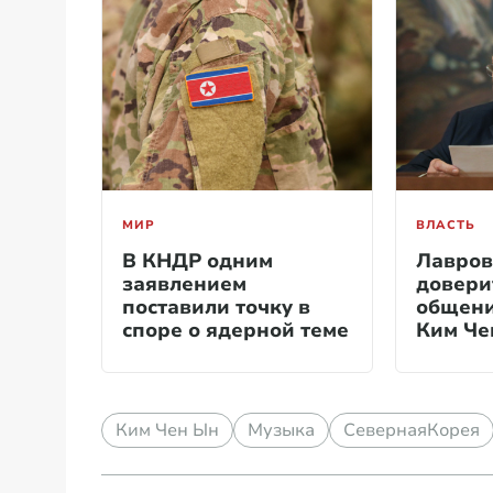
МИР
ВЛАСТЬ
В КНДР одним
Лавров
заявлением
довери
поставили точку в
общени
споре о ядерной теме
Ким Че
Ким Чен Ын
Музыка
СевернаяКорея