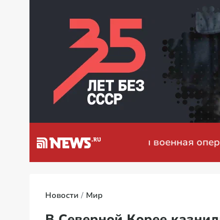
я на Украине: мирные переговоры
Новости
Мир
В Cеверной Корее казнил