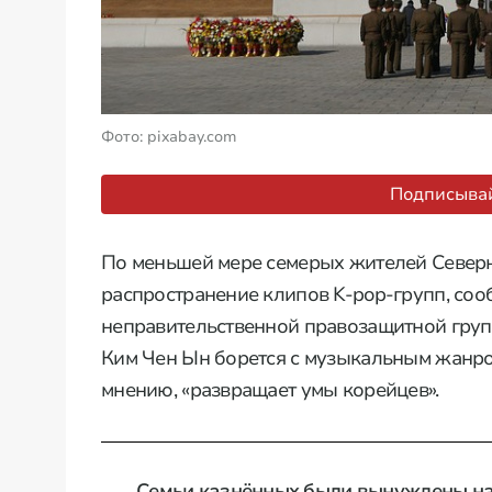
Фото: pixabay.com
Подписывай
По меньшей мере семерых жителей Северн
распространение клипов K-pop-групп, сооб
неправительственной правозащитной груп
Ким Чен Ын борется с музыкальным жанром
мнению, «развращает умы корейцев».
Семьи казнённых были вынуждены на