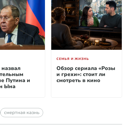
СЕМЬЯ И ЖИЗНЬ
 назвал
Обзор сериала «Розы
тельным
и грехи»: стоит ли
е Путина и
смотреть в кино
н Ына
смертная казнь