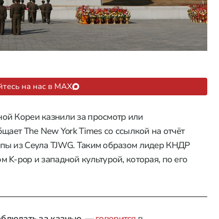
тесь на нас в MAX
ой Кореи казнили за просмотр или
щает The New York Times со ссылкой на отчёт
пы из Сеула TJWG. Таким образом лидер КНДР
 K-pop и западной культурой, которая, по его
блюдать за казнью
, —
говорится
в