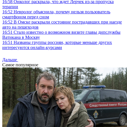
16:58
Онколог раскрыла, что ждет Лерчек из-за пропуска
терапии
16:52
Невролог объяснила, почему нельзя пользователь
смартфоном перед сном
16:52
В Омске раскрыли состояние пострадавших при наезде
авто на пешеходов
16:51
Стало известно о возможном визите главы дипслужбы
Ватикана в Москву
16:51
Названы группы россиян, которые меньше других
интересуются онлайн-курсами
Дальше
Самое популярное