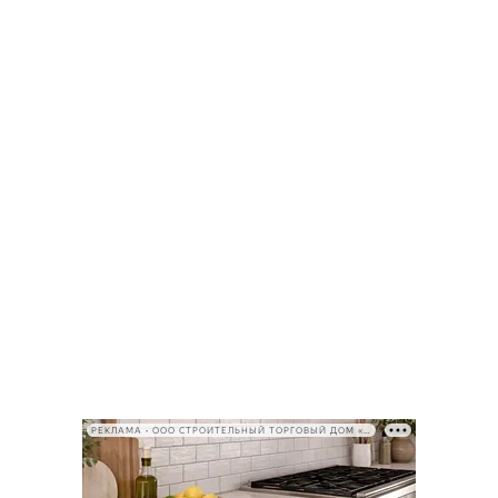
РЕКЛАМА • ООО СТРОИТЕЛЬНЫЙ ТОРГОВЫЙ ДОМ «ПЕТРОВИЧ», ИНН 7802348846