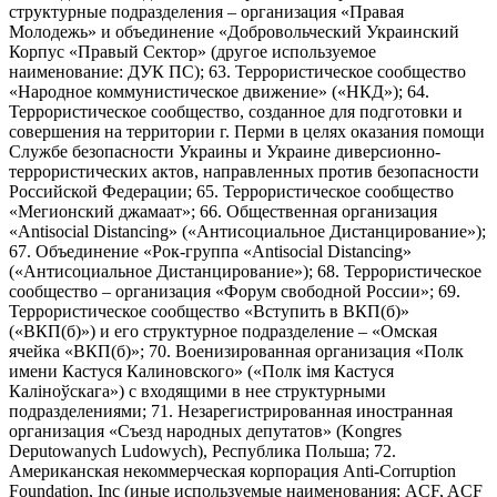
структурные подразделения – организация «Правая
Молодежь» и объединение «Добровольческий Украинский
Корпус «Правый Сектор» (другое используемое
наименование: ДУК ПС); 63. Террористическое сообщество
«Народное коммунистическое движение» («НКД»); 64.
Террористическое сообщество, созданное для подготовки и
совершения на территории г. Перми в целях оказания помощи
Службе безопасности Украины и Украине диверсионно-
террористических актов, направленных против безопасности
Российской Федерации; 65. Террористическое сообщество
«Мегионский джамаат»; 66. Общественная организация
«Antisocial Distancing» («Антисоциальное Дистанцирование»);
67. Объединение «Рок-группа «Antisocial Distancing»
(«Антисоциальное Дистанцирование»); 68. Террористическое
сообщество – организация «Форум свободной России»; 69.
Террористическое сообщество «Вступить в ВКП(б)»
(«ВКП(б)») и его структурное подразделение – «Омская
ячейка «ВКП(б)»; 70. Военизированная организация «Полк
имени Кастуся Калиновского» («Полк iмя Кастуся
Калiноўскага») с входящими в нее структурными
подразделениями; 71. Незарегистрированная иностранная
организация «Съезд народных депутатов» (Kongres
Deputowanych Ludowych), Республика Польша; 72.
Американская некоммерческая корпорация Anti-Corruption
Foundation, Inc (иные используемые наименования: ACF, ACF