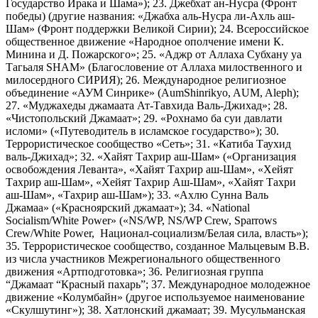
Государство Ирака и Шама»); 23. Джебхат ан-Нусра (Фронт
победы) (другие названия: «Джабха аль-Нусра ли-Ахль аш-
Шам» (Фронт поддержки Великой Сирии); 24. Всероссийское
общественное движение «Народное ополчение имени К.
Минина и Д. Пожарского»; 25. «Аджр от Аллаха Субхану уа
Тагьаля SHAM» (Благословение от Аллаха милоственного и
милосердного СИРИЯ); 26. Международное религиозное
объединение «АУМ Синрике» (AumShinrikyo, AUM, Aleph);
27. «Муджахеды джамаата Ат-Тавхида Валь-Джихад»; 28.
«Чистопольский Джамаат»; 29. «Рохнамо ба суи давлати
исломи» («Путеводитель в исламское государство»); 30.
Террористическое сообщество «Сеть»; 31. «Катиба Таухид
валь-Джихад»; 32. «Хайят Тахрир аш-Шам» («Организация
освобождения Леванта», «Хайят Тахрир аш-Шам», «Хейят
Тахрир аш-Шам», «Хейят Тахрир Аш-Шам», «Хайят Тахри
аш-Шам», «Тахрир аш-Шам»); 33. «Ахлю Сунна Валь
Джамаа» («Красноярский джамаат»); 34. «National
Socialism/White Power» («NS/WP, NS/WP Crew, Sparrows
Crew/White Power, Национал-социализм/Белая сила, власть»);
35. Террористическое сообщество, созданное Мальцевым В.В.
из числа участников Межрегионального общественного
движения «Артподготовка»; 36. Религиозная группа
“Джамаат “Красный пахарь”; 37. Международное молодежное
движение «Колумбайн» (другое используемое наименование
«Скулшутинг»); 38. Хатлонский джамаат; 39. Мусульманская