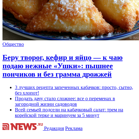
Общество
Беру творог, кефир и яйцо — к чаю
подаю нежные «Ушки»: пышнее
пончиков и без грамма дрожжей
3 лучших рецепта запеченных кабачков: просто, сытно,
без хлопот!
Продать дачу стало сложнее: все о переменах в
загородной жизни садоводов
Всей семьей подсели на кабачковый салат: трем на
корейской терке и маринуем за 5 минут
Редакция
Реклама