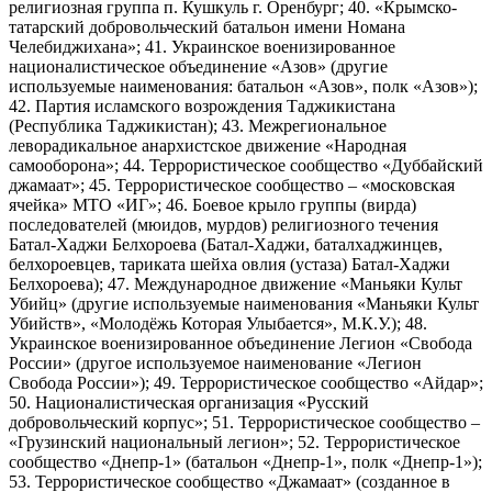
религиозная группа п. Кушкуль г. Оренбург; 40. «Крымско-
татарский добровольческий батальон имени Номана
Челебиджихана»; 41. Украинское военизированное
националистическое объединение «Азов» (другие
используемые наименования: батальон «Азов», полк «Азов»);
42. Партия исламского возрождения Таджикистана
(Республика Таджикистан); 43. Межрегиональное
леворадикальное анархистское движение «Народная
самооборона»; 44. Террористическое сообщество «Дуббайский
джамаат»; 45. Террористическое сообщество – «московская
ячейка» МТО «ИГ»; 46. Боевое крыло группы (вирда)
последователей (мюидов, мурдов) религиозного течения
Батал-Хаджи Белхороева (Батал-Хаджи, баталхаджинцев,
белхороевцев, тариката шейха овлия (устаза) Батал-Хаджи
Белхороева); 47. Международное движение «Маньяки Культ
Убийц» (другие используемые наименования «Маньяки Культ
Убийств», «Молодёжь Которая Улыбается», М.К.У.); 48.
Украинское военизированное объединение Легион «Свобода
России» (другое используемое наименование «Легион
Свобода России»); 49. Террористическое сообщество «Айдар»;
50. Националистическая организация «Русский
добровольческий корпус»; 51. Террористическое сообщество –
«Грузинский национальный легион»; 52. Террористическое
сообщество «Днепр-1» (батальон «Днепр-1», полк «Днепр-1»);
53. Террористическое сообщество «Джамаат» (созданное в