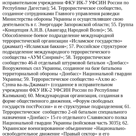
исправительном учреждении ФКУ ИК-7 УФСИН России по
Республике Дагестан); 54. Террористическое сообщество,
созданное сотрудниками Главного управления разведки
Министерства обороны Украины и осуществлявшее свою
деятельность в г. Энергодаре Запорожской области; 55. Группа
«Концепция А.Н.В. (Авангард Народной Воли)»; 56.
Обособленное боевое подразделение международной
террористической организации «Исламское государство»
(джамаат) «Исламская баккия»; 57. Российское структурное
подразделение международного террористического
сообщества «АУМ Синрикё»; 58. Террористическое
сообщество 46-й отдельный штурмовой батальон «Донбасс»
Вооруженных сил Украины, созданное на базе батальона
территориальной обороны «Донбасс» Национальной гвардии
Украины; 59. Террористическое сообщество «Ахлю ас-
Сунна ва-ль-Джамаат» (созданное в исправительном
учреждении ФКУ ИК-2 УФСИН России по Республике
Калмыкия); 60. Международная организация, созданная в
форме общественного движения, «Форум свободных
государств постРоссии» и ее структурные подразделения; 61.
Террористическое сообщество 2-ой батальон специального
назначения «Донбасс» 15-го отдельного Славянского полка
Национальной гвардии Украины (войсковая часть 3035); 62.
Украинское военизированное объединение «Национально-
освободительное движение «Правый сектор» и его