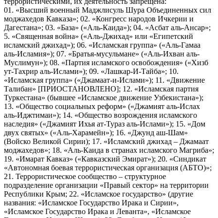
террористическими, их деятельность запрещена:
01. «Высший военный Маджлисуль Шура Объединенных сил
моджахедов Кавказа»; 02. «Конгресс народов Ичкерии и
Дагестана»; 03. «База» («Аль-Каида»); 04. «Асбат аль-Ансар»;
5. «Священная война» («Аль-Джихад» или «Египетский
исламский джихад»); 06. «Исламская группа» («Аль-Гамаа
аль-Исламия»); 07. «Братья-мусульмане» («Аль-Ихван аль-
Муслимун»); 08. «Партия исламского освобождения» («Хизб
ут-Тахрир аль-Ислами»); 09. «Лашкар-И-Тайба»; 10.
«Исламская группа» («Джамаат-и-Ислами»); 11. «Движение
Талибан» [ПРИОСТАНОВЛЕНО]; 12. «Исламская партия
Туркестана» (бывшее «Исламское движение Узбекистана»);
13. «Общество социальных реформ» («Джамият аль-Ислах
аль-Иджтимаи»); 14. «Общество возрождения исламского
наследия» («Джамият Ихья ат-Тураз аль-Ислами»); 15. «Дом
двух святых» («Аль-Харамейн»); 16. «Джунд аш-Шам»
(Войско Великой Сирии); 17. «Исламский джихад – Джамаат
моджахедов»; 18. «Аль-Каида в странах исламского Магриба»;
19. «Имарат Кавказ» («Кавказский Эмират»); 20. «Синдикат
«Автономная боевая террористическая организация (АБТО)»;
21. Террористическое сообщество – структурное
подразделение организации «Правый сектор» на территории
Республики Крым; 22. «Исламское государство» (другие
названия: «Исламское Государство Ирака и Сирии»,
«Исламское Государство Ирака и Леванта», «Исламское