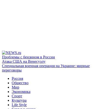
Проблемы с бензином в России
Атака США на Венесуэлу
Специальная военная операция на Украине: мирные
переговоры
Россия
Общество
Мир
Экономика
Спорт
Культура
Life Style