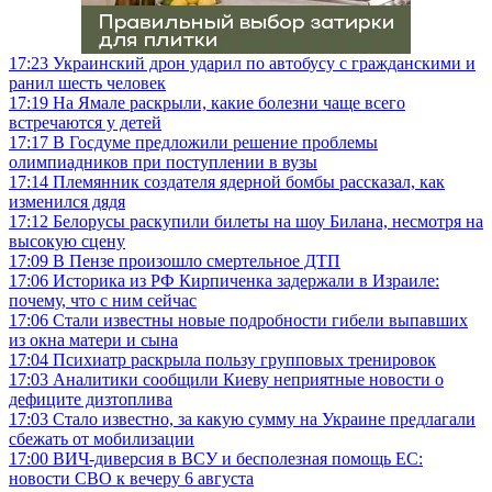
17:23
Украинский дрон ударил по автобусу с гражданскими и
ранил шесть человек
17:19
На Ямале раскрыли, какие болезни чаще всего
встречаются у детей
17:17
В Госдуме предложили решение проблемы
олимпиадников при поступлении в вузы
17:14
Племянник создателя ядерной бомбы рассказал, как
изменился дядя
17:12
Белорусы раскупили билеты на шоу Билана, несмотря на
высокую сцену
17:09
В Пензе произошло смертельное ДТП
17:06
Историка из РФ Кирпиченка задержали в Израиле:
почему, что с ним сейчас
17:06
Стали известны новые подробности гибели выпавших
из окна матери и сына
17:04
Психиатр раскрыла пользу групповых тренировок
17:03
Аналитики сообщили Киеву неприятные новости о
дефиците дизтоплива
17:03
Стало известно, за какую сумму на Украине предлагали
сбежать от мобилизации
17:00
ВИЧ-диверсия в ВСУ и бесполезная помощь ЕС:
новости СВО к вечеру 6 августа