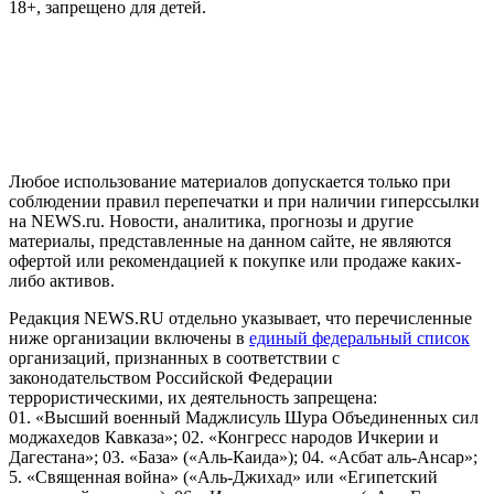
18+, запрещено для детей.
На информационном ресурсе NEWS.RU применяются
рекомендательные технологии (информационные технологии
предоставления информации на основе сбора, систематизации
и анализа сведений, относящихся к предпочтениям
пользователей сети "Интернет", находящихся на территории
Российской Федерации)
Любое использование материалов допускается только при
соблюдении правил перепечатки и при наличии гиперссылки
на NEWS.ru. Новости, аналитика, прогнозы и другие
материалы, представленные на данном сайте, не являются
офертой или рекомендацией к покупке или продаже каких-
либо активов.
Редакция NEWS.RU отдельно указывает, что перечисленные
ниже организации включены в
единый федеральный список
организаций, признанных в соответствии с
законодательством Российской Федерации
террористическими, их деятельность запрещена:
01. «Высший военный Маджлисуль Шура Объединенных сил
моджахедов Кавказа»; 02. «Конгресс народов Ичкерии и
Дагестана»; 03. «База» («Аль-Каида»); 04. «Асбат аль-Ансар»;
5. «Священная война» («Аль-Джихад» или «Египетский