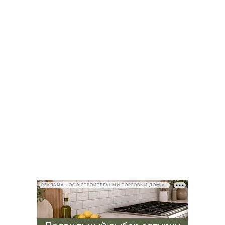
РЕКЛАМА • ООО СТРОИТЕЛЬНЫЙ ТОРГОВЫЙ ДОМ «ПЕТРОВИЧ», ИНН 7802348846