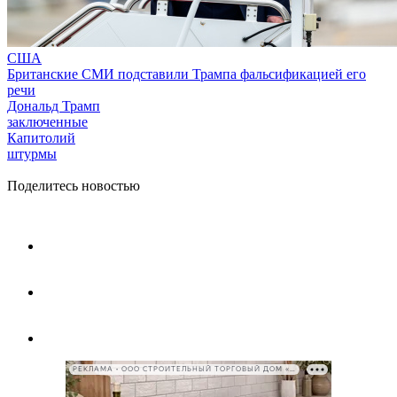
США
Британские СМИ подставили Трампа фальсификацией его
речи
Дональд Трамп
заключенные
Капитолий
штурмы
Поделитесь новостью
РЕКЛАМА • ООО СТРОИТЕЛЬНЫЙ ТОРГОВЫЙ ДОМ «ПЕТРОВИЧ», ИНН 7802348846