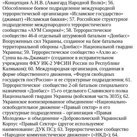
«Концепция А.Н.В. (Авангард Народной Воли)»; 56.
Обособленное боевое подразделение международной
террористической организации «Исламское государство»
(джамаат) «Исламская баккия»; 57. Российское структурное
подразделение международного террористического
сообщества «АУМ Синрикё»; 58. Террористическое
сообщество 46-й отдельный штурмовой батальон «Донбасс»
Вооруженных сил Украины, созданное на базе батальона
территориальной обороны «Донбасс» Национальной гвардии
Украины; 59. Террористическое сообщество «Ахлю ас-
Сунна ва-ль-Джамаат» (созданное в исправительном
учреждении ФКУ ИК-2 УФСИН России по Республике
Калмыкия); 60. Международная организация, созданная в
форме общественного движения, «Форум свободных
государств постРоссии» и ее структурные подразделения; 61.
Террористическое сообщество 2-ой батальон специального
назначения «Донбасс» 15-го отдельного Славянского полка
Национальной гвардии Украины (войсковая часть 3035); 62.
Украинское военизированное объединение «Национально-
освободительное движение «Правый сектор» и его
структурные подразделения – организация «Правая
Молодежь» и объединение «Добровольческий Украинский
Корпус «Правый Сектор» (другое используемое
наименование: ДУК ПС); 63. Террористическое сообщество
«Народное коммунистическое движение» («НКД»); 64.