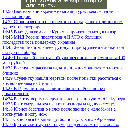
14:56
Вьетнамские «врачи» навязали туристкам лечение
грязной водой
14:52
Стало известно о состоянии пострадавших при ночном
ударе по Белгороду
14:45
В молдавском селе Крокмаз произошел мощный взрыв
14:45
МИД России предупредил НАТО о больших
последствиях за поддержку Украины
14:43
Женщина и младенец утонули при крушении лодки под
статуей Свободы
14:40
Школьный спортзал обрушился после капремонта за 190
млн рублей
14:32
Россиянам рассказали, кому нужно молиться о здоровье
близких
14:29
Студентку нашли мертвой после попытки расстаться с
возлюбленным из Индии
14:27
В Германии призвали не обвинять Россию без
доказательств
14:24
Росатом вернул сотрудников на иранскую АЭС «Бушер»
14:23
Брат умер, пытаясь спасти из воды младшую сестру
14:18
Юрист бесследно исчез после звонка с жалобами на
воткнутый в ногу нож
14:11
Скончался бывший футболист тульского «Арсенала»
14:10
Британский музыкант умер под колесами трактора во