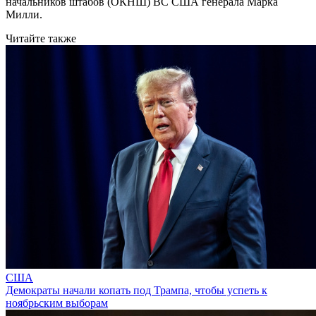
начальников штабов (ОКНШ) ВС США генерала Марка
Милли.
Читайте также
США
Демократы начали копать под Трампа, чтобы успеть к
ноябрьским выборам