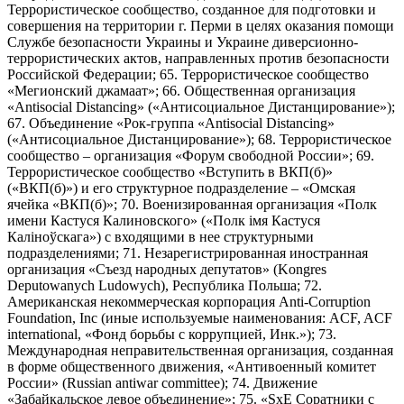
Террористическое сообщество, созданное для подготовки и
совершения на территории г. Перми в целях оказания помощи
Службе безопасности Украины и Украине диверсионно-
террористических актов, направленных против безопасности
Российской Федерации; 65. Террористическое сообщество
«Мегионский джамаат»; 66. Общественная организация
«Antisocial Distancing» («Антисоциальное Дистанцирование»);
67. Объединение «Рок-группа «Antisocial Distancing»
(«Антисоциальное Дистанцирование»); 68. Террористическое
сообщество – организация «Форум свободной России»; 69.
Террористическое сообщество «Вступить в ВКП(б)»
(«ВКП(б)») и его структурное подразделение – «Омская
ячейка «ВКП(б)»; 70. Военизированная организация «Полк
имени Кастуся Калиновского» («Полк iмя Кастуся
Калiноўскага») с входящими в нее структурными
подразделениями; 71. Незарегистрированная иностранная
организация «Съезд народных депутатов» (Kongres
Deputowanych Ludowych), Республика Польша; 72.
Американская некоммерческая корпорация Anti-Corruption
Foundation, Inc (иные используемые наименования: ACF, ACF
international, «Фонд борьбы с коррупцией, Инк.»); 73.
Международная неправительственная организация, созданная
в форме общественного движения, «Антивоенный комитет
России» (Russian antiwar committee); 74. Движение
«Забайкальское левое объединение»; 75. «SxE Соратники с