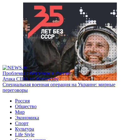
Проблемы с бензином в России
Атака США на Венесуэлу
Специальная военная операция на Украине: мирные
переговоры
Россия
Общество
Мир
Экономика
Спорт
Культура
Life Style