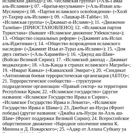
исламский джихад»); 06. «Исламская группа» («Аль-Гамаа
аль-Исламия»); 07. «Братья-мусульмане» («Аль-Ихван аль-
Муслимун»); 08. «Партия исламского освобождения» («Хизб
ут-Тахрир аль-Ислами»); 09. «Лашкар-И-Тайба»; 10.
«Исламская группа» («Джамаат-и-Ислами»); 11. «Движение
Талибан» [ПРИОСТАНОВЛЕНО]; 12. «Исламская партия
Туркестана» (бывшее «Исламское движение Узбекистана»);
13. «Общество социальных реформ» («Джамият аль-Ислах
аль-Иджтимаи»); 14. «Общество возрождения исламского
наследия» («Джамият Ихья ат-Тураз аль-Ислами»); 15. «Дом
двух святых» («Аль-Харамейн»); 16. «Джунд аш-Шам»
(Войско Великой Сирии); 17. «Исламский джихад – Джамаат
моджахедов»; 18. «Аль-Каида в странах исламского Магриба»;
19. «Имарат Кавказ» («Кавказский Эмират»); 20. «Синдикат
«Автономная боевая террористическая организация (АБТО)»;
21. Террористическое сообщество – структурное
подразделение организации «Правый сектор» на территории
Республики Крым; 22. «Исламское государство» (другие
названия: «Исламское Государство Ирака и Сирии»,
«Исламское Государство Ирака и Леванта», «Исламское
Государство Ирака и Шама»); 23. Джебхат ан-Нусра (Фронт
победы) (другие названия: «Джабха аль-Нусра ли-Ахль аш-
Шам» (Фронт поддержки Великой Сирии); 24. Всероссийское
общественное движение «Народное ополчение имени К.
Минина и Д. Пожарского»; 25. «Аджр от Аллаха Субхану уа