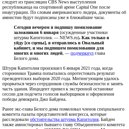
следует из трансляции CBS News выступления
республиканца на спортивной арене Capital One после
инаугурации. По словам американского лидера, документы об
амнистии будут подписаны уже в ближайшие часы.
Сегодня вечером я подпишу помилование
заложников 6 января
(осужденные участники
штурма Капитолия. — NEWS.ru)
. Как только я
уйду [со сцены], я отправлюсь в Овальный
кабинет, и мы подпишем помилования для
многих и многих людей
, —
подчеркнул
глава
Белого дома.
Штурм Капитолия произошел 6 января 2021 года, когда
сторонники Трампа попытались опротестовать результат
президентских выборов 2020 года. Митингующим удалось
прорваться через сотрудников службы безопасности и занять
часть здания. Инцидент привел к экстренной остановке
сессии для подсчета голосов выборщиков и оформления
победы демократа Джо Байдена.
Ранее экс-глава Белого дома помиловал членов специального
комитета палаты представителей конгресса, которые
расследовали
обстоятельства штурма Капитолия
. Байден
также амнистировал бывшего главу Объединенного комитета