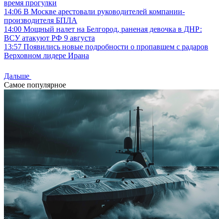
время прогулки
14:06
В Москве арестовали руководителей компании-
производителя БПЛА
14:00
Мощный налет на Белгород, раненая девочка в ДНР:
ВСУ атакуют РФ 9 августа
13:57
Появились новые подробности о пропавшем с радаров
Верховном лидере Ирана
Дальше
Самое популярное