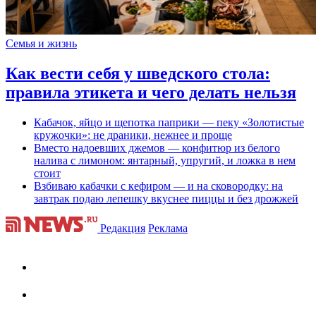
Семья и жизнь
Как вести себя у шведского стола:
правила этикета и чего делать нельзя
Кабачок, яйцо и щепотка паприки — пеку «Золотистые
кружочки»: не драники, нежнее и проще
Вместо надоевших джемов — конфитюр из белого
налива с лимоном: янтарный, упругий, и ложка в нем
стоит
Взбиваю кабачки с кефиром — и на сковородку: на
завтрак подаю лепешку вкуснее пиццы и без дрожжей
Редакция
Реклама