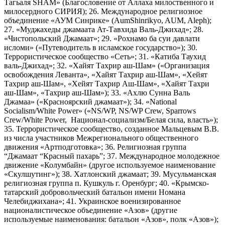
Тагьаля SHAM» (Благословение от Аллаха милоственного и
милосердного СИРИЯ); 26. Международное религиозное
объединение «АУМ Синрике» (AumShinrikyo, AUM, Aleph);
27. «Муджахеды джамаата Ат-Тавхида Валь-Джихад»; 28.
«Чистопольский Джамаат»; 29. «Рохнамо ба суи давлати
исломи» («Путеводитель в исламское государство»); 30.
Террористическое сообщество «Сеть»; 31. «Катиба Таухид
валь-Джихад»; 32. «Хайят Тахрир аш-Шам» («Организация
освобождения Леванта», «Хайят Тахрир аш-Шам», «Хейят
Тахрир аш-Шам», «Хейят Тахрир Аш-Шам», «Хайят Тахри
аш-Шам», «Тахрир аш-Шам»); 33. «Ахлю Сунна Валь
Джамаа» («Красноярский джамаат»); 34. «National
Socialism/White Power» («NS/WP, NS/WP Crew, Sparrows
Crew/White Power, Национал-социализм/Белая сила, власть»);
35. Террористическое сообщество, созданное Мальцевым В.В.
из числа участников Межрегионального общественного
движения «Артподготовка»; 36. Религиозная группа
“Джамаат “Красный пахарь”; 37. Международное молодежное
движение «Колумбайн» (другое используемое наименование
«Скулшутинг»); 38. Хатлонский джамаат; 39. Мусульманская
религиозная группа п. Кушкуль г. Оренбург; 40. «Крымско-
татарский добровольческий батальон имени Номана
Челебиджихана»; 41. Украинское военизированное
националистическое объединение «Азов» (другие
используемые наименования: батальон «Азов», полк «Азов»);