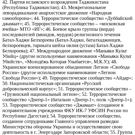
42. Партия исламского возрождения Таджикистана
(Республика Таджикистан); 43. Межрегиональное
леворадикальное анархистское движение «Народная
самооборона»; 44. Террористическое сообщество «Дуббайский
джамаат»; 45. Террористическое сообщество – «московская
ячейка» МТО «ИГ»; 46. Боевое крыло группы (вирда)
последователей (мюидов, мурдов) религиозного течения
Батал-Хаджи Белхороева (Батал-Хаджи, баталхаджинцев,
белхороевцев, тариката шейха овлия (устаза) Батал-Хаджи
Белхороева); 47. Международное движение «Маньяки Культ
Убийц» (другие используемые наименования «Маньяки Культ
Убийств», «Молодёжь Которая Улыбается», М.К.У.); 48.
Украинское военизированное объединение Легион «Свобода
России» (другое используемое наименование «Легион
Свобода России»); 49. Террористическое сообщество «Айдар»;
50. Националистическая организация «Русский
добровольческий корпус»; 51. Террористическое сообщество –
«Грузинский национальный легион»; 52. Террористическое
сообщество «Днепр-1» (батальон «Днепр-1», полк «Днепр-1»);
53. Террористическое сообщество «Джамаат» (созданное в
исправительном учреждении ФКУ ИК-7 УФСИН России по
Республике Дагестан); 54. Террористическое сообщество,
созданное сотрудниками Главного управления разведки
Министерства обороны Украины и осуществлявшее свою
деятельность в г. Энергодаре Запорожской области; 55. Группа