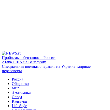
Проблемы с бензином в России
Атака США на Венесуэлу
Специальная военная операция на Украине: мирные
переговоры
Россия
Общество
Мир
Экономика
Спорт
Культура
Life Style