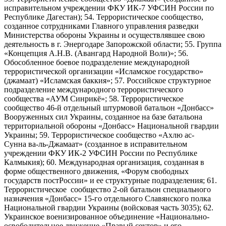
исправительном учреждении ФКУ ИК-7 УФСИН России по
Республике Дагестан); 54. Террористическое сообщество,
созданное сотрудниками Главного управления разведки
Министерства обороны Украины и осуществлявшее свою
деятельность в г. Энергодаре Запорожской области; 55. Группа
«Концепция А.Н.В. (Авангард Народной Воли)»; 56.
Обособленное боевое подразделение международной
террористической организации «Исламское государство»
(джамаат) «Исламская баккия»; 57. Российское структурное
подразделение международного террористического
сообщества «АУМ Синрикё»; 58. Террористическое
сообщество 46-й отдельный штурмовой батальон «Донбасс»
Вооруженных сил Украины, созданное на базе батальона
территориальной обороны «Донбасс» Национальной гвардии
Украины; 59. Террористическое сообщество «Ахлю ас-
Сунна ва-ль-Джамаат» (созданное в исправительном
учреждении ФКУ ИК-2 УФСИН России по Республике
Калмыкия); 60. Международная организация, созданная в
форме общественного движения, «Форум свободных
государств постРоссии» и ее структурные подразделения; 61.
Террористическое сообщество 2-ой батальон специального
назначения «Донбасс» 15-го отдельного Славянского полка
Национальной гвардии Украины (войсковая часть 3035); 62.
Украинское военизированное объединение «Национально-
освободительное движение «Правый сектор» и его