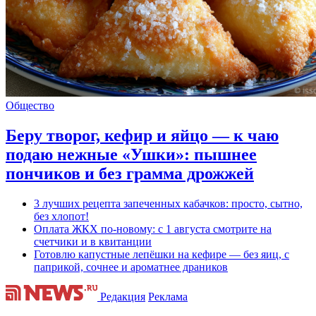
Общество
Беру творог, кефир и яйцо — к чаю
подаю нежные «Ушки»: пышнее
пончиков и без грамма дрожжей
3 лучших рецепта запеченных кабачков: просто, сытно,
без хлопот!
Оплата ЖКХ по-новому: с 1 августа смотрите на
счетчики и в квитанции
Готовлю капустные лепёшки на кефире — без яиц, с
паприкой, сочнее и ароматнее драников
Редакция
Реклама