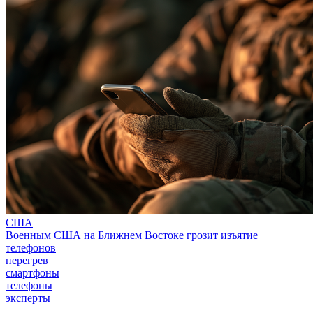
США
Военным США на Ближнем Востоке грозит изъятие
телефонов
перегрев
смартфоны
телефоны
эксперты