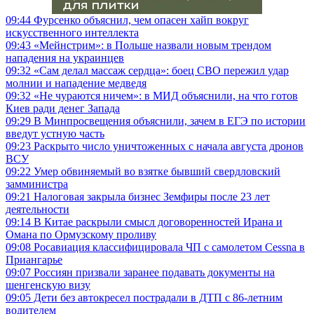
09:44
Фурсенко объяснил, чем опасен хайп вокруг
искусственного интеллекта
09:43
«Мейнстрим»: в Польше назвали новым трендом
нападения на украинцев
09:32
«Сам делал массаж сердца»: боец СВО пережил удар
молнии и нападение медведя
09:32
«Не чураются ничем»: в МИД объяснили, на что готов
Киев ради денег Запада
09:29
В Минпросвещения объяснили, зачем в ЕГЭ по истории
введут устную часть
09:23
Раскрыто число уничтоженных с начала августа дронов
ВСУ
09:22
Умер обвиняемый во взятке бывший свердловский
замминистра
09:21
Налоговая закрыла бизнес Земфиры после 23 лет
деятельности
09:14
В Китае раскрыли смысл договоренностей Ирана и
Омана по Ормузскому проливу
09:08
Росавиация классифицировала ЧП с самолетом Cessna в
Приангарье
09:07
Россиян призвали заранее подавать документы на
шенгенскую визу
09:05
Дети без автокресел пострадали в ДТП с 86-летним
водителем