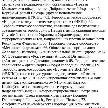
структурные подразделения – организация «Правая
Молодежь» и объединение «Добровольческий Украинский
Корпус «Правый Сектор» (другое используемое
наименование: ДУК ПС); 63. Террористическое сообщество
«Народное коммунистическое движение» («НКД»); 64.
Террористическое сообщество, созданное для подготовки и
совершения на территории г. Перми в целях оказания помощи
Службе безопасности Украины и Украине диверсионно-
террористических актов, направленных против безопасности
Российской Федерации; 65. Террористическое сообщество
«Мегионский джамаат»; 66. Общественная организация
«Antisocial Distancing» («Антисоциальное Дистанцирование»);
67. Объединение «Рок-группа «Antisocial Distancing»
(«Антисоциальное Дистанцирование»); 68. Террористическое
сообщество – организация «Форум свободной России»; 69.
Террористическое сообщество «Вступить в ВКП(б)»
(«ВКП(б)») и его структурное подразделение – «Омская
ячейка «ВКП(б)»; 70. Военизированная организация «Полк
имени Кастуся Калиновского» («Полк iмя Кастуся
Калiноўскага») с входящими в нее структурными
подразделениями; 71. Незарегистрированная иностранная
организация «Съезд народных депутатов» (Kongres
Deputowanych Ludowych), Республика Польша; 72.
Американская некоммерческая корпорация Anti-Corruption