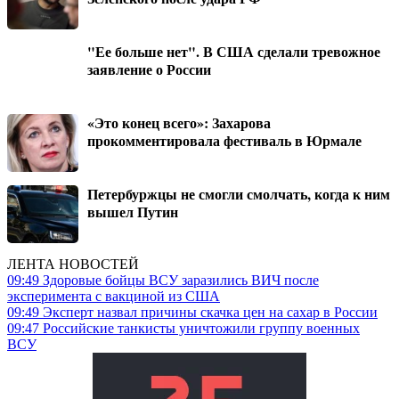
"Ее больше нет". В США сделали тревожное
заявление о России
«Это конец всего»: Захарова
прокомментировала фестиваль в Юрмале
Петербуржцы не смогли смолчать, когда к ним
вышел Путин
ЛЕНТА НОВОСТЕЙ
09:49
Здоровые бойцы ВСУ заразились ВИЧ после
эксперимента с вакциной из США
09:49
Эксперт назвал причины скачка цен на сахар в России
09:47
Российские танкисты уничтожили группу военных
ВСУ