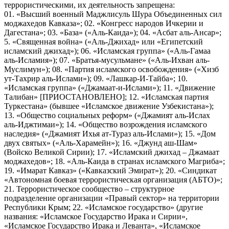
террористическими, их деятельность запрещена:
01. «Высший военный Маджлисуль Шура Объединенных сил
моджахедов Кавказа»; 02. «Конгресс народов Ичкерии и
Дагестана»; 03. «База» («Аль-Каида»); 04. «Асбат аль-Ансар»;
5. «Священная война» («Аль-Джихад» или «Египетский
исламский джихад»); 06. «Исламская группа» («Аль-Гамаа
аль-Исламия»); 07. «Братья-мусульмане» («Аль-Ихван аль-
Муслимун»); 08. «Партия исламского освобождения» («Хизб
ут-Тахрир аль-Ислами»); 09. «Лашкар-И-Тайба»; 10.
«Исламская группа» («Джамаат-и-Ислами»); 11. «Движение
Талибан» [ПРИОСТАНОВЛЕНО]; 12. «Исламская партия
Туркестана» (бывшее «Исламское движение Узбекистана»);
13. «Общество социальных реформ» («Джамият аль-Ислах
аль-Иджтимаи»); 14. «Общество возрождения исламского
наследия» («Джамият Ихья ат-Тураз аль-Ислами»); 15. «Дом
двух святых» («Аль-Харамейн»); 16. «Джунд аш-Шам»
(Войско Великой Сирии); 17. «Исламский джихад – Джамаат
моджахедов»; 18. «Аль-Каида в странах исламского Магриба»;
19. «Имарат Кавказ» («Кавказский Эмират»); 20. «Синдикат
«Автономная боевая террористическая организация (АБТО)»;
21. Террористическое сообщество – структурное
подразделение организации «Правый сектор» на территории
Республики Крым; 22. «Исламское государство» (другие
названия: «Исламское Государство Ирака и Сирии»,
«Исламское Государство Ирака и Леванта», «Исламское