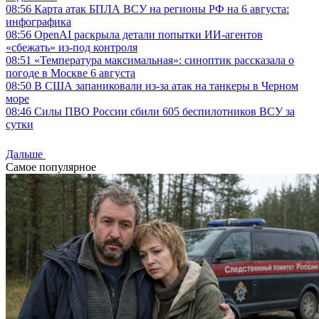
08:56
Карта атак БПЛА ВСУ на регионы РФ на 6 августа:
инфографика
08:56
OpenAI раскрыла детали попытки ИИ-агентов
«сбежать» из-под контроля
08:51
«Температура максимальная»: синоптик рассказала о
погоде в Москве 6 августа
08:50
В США запаниковали из-за атак на танкеры в Черном
море
08:46
Силы ПВО России сбили 605 беспилотников ВСУ за
сутки
Дальше
Самое популярное