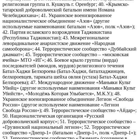
религиозная группа п. Кушкуль г. Оренбург; 40. «Крымско-
татарский добровольческий батальон имени Номана
Челебиджихана»; 41. Украинское военизированное
националистическое объединение «Азов» (другие
используемые наименования: батальон «Азов», полк «Азов»);
42. Партия исламского возрождения Таджикистана
(Республика Таджикистан); 43. Межрегиональное
леворадикальное анархистское движение «Народная
самооборона»; 44. Террористическое сообщество «Дуббайский
джамаат»; 45. Террористическое сообщество – «московская
ячейка» МТО «ИГ»; 46. Боевое крыло группы (вирда)
последователей (мюидов, мурдов) религиозного течения
Батал-Хаджи Белхороева (Батал-Хаджи, баталхаджинцев,
белхороевцев, тариката шейха овлия (устаза) Батал-Хаджи
Белхороева); 47. Международное движение «Маньяки Культ
Убийц» (другие используемые наименования «Маньяки Культ
Убийств», «Молодёжь Которая Улыбается», М.К.У.); 48.
Украинское военизированное объединение Легион «Свобода
России» (другое используемое наименование «Легион
Свобода России»); 49. Террористическое сообщество «Айдар»;
50. Националистическая организация «Русский
добровольческий корпус»; 51. Террористическое сообщество –
«Грузинский национальный легион»; 52. Террористическое
сообщество «Днепр-1» (батальон «Днепр-1», полк «Днепр-1»);
53. Террористическое сообщество «Джамаат» (созданное в