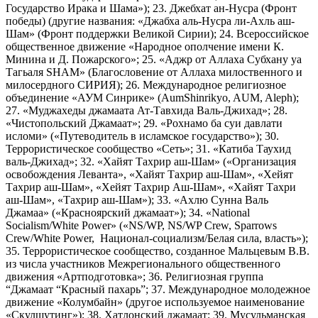
Государство Ирака и Шама»); 23. Джебхат ан-Нусра (Фронт
победы) (другие названия: «Джабха аль-Нусра ли-Ахль аш-
Шам» (Фронт поддержки Великой Сирии); 24. Всероссийское
общественное движение «Народное ополчение имени К.
Минина и Д. Пожарского»; 25. «Аджр от Аллаха Субхану уа
Тагьаля SHAM» (Благословение от Аллаха милоственного и
милосердного СИРИЯ); 26. Международное религиозное
объединение «АУМ Синрике» (AumShinrikyo, AUM, Aleph);
27. «Муджахеды джамаата Ат-Тавхида Валь-Джихад»; 28.
«Чистопольский Джамаат»; 29. «Рохнамо ба суи давлати
исломи» («Путеводитель в исламское государство»); 30.
Террористическое сообщество «Сеть»; 31. «Катиба Таухид
валь-Джихад»; 32. «Хайят Тахрир аш-Шам» («Организация
освобождения Леванта», «Хайят Тахрир аш-Шам», «Хейят
Тахрир аш-Шам», «Хейят Тахрир Аш-Шам», «Хайят Тахри
аш-Шам», «Тахрир аш-Шам»); 33. «Ахлю Сунна Валь
Джамаа» («Красноярский джамаат»); 34. «National
Socialism/White Power» («NS/WP, NS/WP Crew, Sparrows
Crew/White Power, Национал-социализм/Белая сила, власть»);
35. Террористическое сообщество, созданное Мальцевым В.В.
из числа участников Межрегионального общественного
движения «Артподготовка»; 36. Религиозная группа
“Джамаат “Красный пахарь”; 37. Международное молодежное
движение «Колумбайн» (другое используемое наименование
«Скулшутинг»); 38. Хатлонский джамаат; 39. Мусульманская