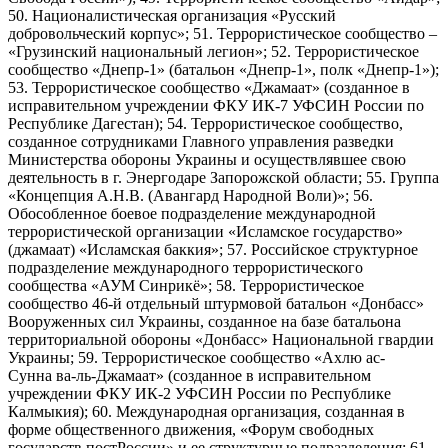
50. Националистическая организация «Русский
добровольческий корпус»; 51. Террористическое сообщество –
«Грузинский национальный легион»; 52. Террористическое
сообщество «Днепр-1» (батальон «Днепр-1», полк «Днепр-1»);
53. Террористическое сообщество «Джамаат» (созданное в
исправительном учреждении ФКУ ИК-7 УФСИН России по
Республике Дагестан); 54. Террористическое сообщество,
созданное сотрудниками Главного управления разведки
Министерства обороны Украины и осуществлявшее свою
деятельность в г. Энергодаре Запорожской области; 55. Группа
«Концепция А.Н.В. (Авангард Народной Воли)»; 56.
Обособленное боевое подразделение международной
террористической организации «Исламское государство»
(джамаат) «Исламская баккия»; 57. Российское структурное
подразделение международного террористического
сообщества «АУМ Синрикё»; 58. Террористическое
сообщество 46-й отдельный штурмовой батальон «Донбасс»
Вооруженных сил Украины, созданное на базе батальона
территориальной обороны «Донбасс» Национальной гвардии
Украины; 59. Террористическое сообщество «Ахлю ас-
Сунна ва-ль-Джамаат» (созданное в исправительном
учреждении ФКУ ИК-2 УФСИН России по Республике
Калмыкия); 60. Международная организация, созданная в
форме общественного движения, «Форум свободных
государств постРоссии» и ее структурные подразделения; 61.