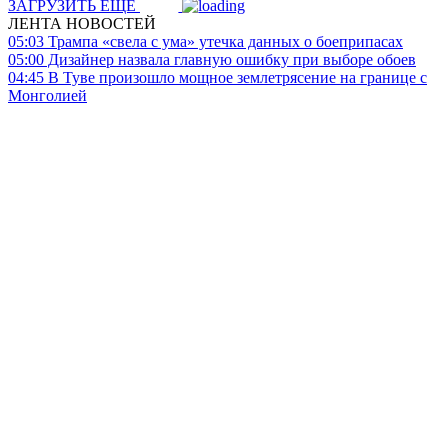
ЗАГРУЗИТЬ ЕЩЕ
ЛЕНТА НОВОСТЕЙ
05:03
Трампа «свела с ума» утечка данных о боеприпасах
05:00
Дизайнер назвала главную ошибку при выборе обоев
04:45
В Туве произошло мощное землетрясение на границе с
Монголией