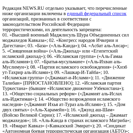
Редакция NEWS.RU отдельно указывает, что перечисленные
ниже организации включены в
единый федеральный список
организаций, признанных в соответствии с
законодательством Российской Федерации
террористическими, их деятельность запрещена:
01. «Высший военный Маджлисуль Шура Объединенных сил
моджахедов Кавказа»; 02. «Конгресс народов Ичкерии и
Дагестана»; 03. «База» («Аль-Каида»); 04. «Асбат аль-Ансар»;
5. «Священная война» («Аль-Джихад» или «Египетский
исламский джихад»); 06. «Исламская группа» («Аль-Гамаа
аль-Исламия»); 07. «Братья-мусульмане» («Аль-Ихван аль-
Муслимун»); 08. «Партия исламского освобождения» («Хизб
ут-Тахрир аль-Ислами»); 09. «Лашкар-И-Тайба»; 10.
«Исламская группа» («Джамаат-и-Ислами»); 11. «Движение
Талибан» [ПРИОСТАНОВЛЕНО]; 12. «Исламская партия
Туркестана» (бывшее «Исламское движение Узбекистана»);
13. «Общество социальных реформ» («Джамият аль-Ислах
аль-Иджтимаи»); 14. «Общество возрождения исламского
наследия» («Джамият Ихья ат-Тураз аль-Ислами»); 15. «Дом
двух святых» («Аль-Харамейн»); 16. «Джунд аш-Шам»
(Войско Великой Сирии); 17. «Исламский джихад – Джамаат
моджахедов»; 18. «Аль-Каида в странах исламского Магриба»;
19. «Имарат Кавказ» («Кавказский Эмират»); 20. «Синдикат
«Автономная боевая террористическая организация (АБТО)»;