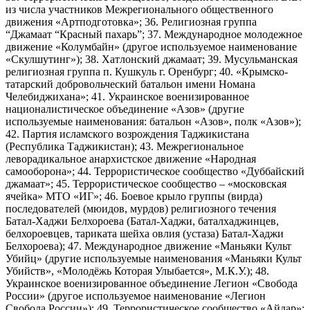
из числа участников Межрегионального общественного
движения «Артподготовка»; 36. Религиозная группа
“Джамаат “Красный пахарь”; 37. Международное молодежное
движение «Колумбайн» (другое используемое наименование
«Скулшутинг»); 38. Хатлонский джамаат; 39. Мусульманская
религиозная группа п. Кушкуль г. Оренбург; 40. «Крымско-
татарский добровольческий батальон имени Номана
Челебиджихана»; 41. Украинское военизированное
националистическое объединение «Азов» (другие
используемые наименования: батальон «Азов», полк «Азов»);
42. Партия исламского возрождения Таджикистана
(Республика Таджикистан); 43. Межрегиональное
леворадикальное анархистское движение «Народная
самооборона»; 44. Террористическое сообщество «Дуббайский
джамаат»; 45. Террористическое сообщество – «московская
ячейка» МТО «ИГ»; 46. Боевое крыло группы (вирда)
последователей (мюидов, мурдов) религиозного течения
Батал-Хаджи Белхороева (Батал-Хаджи, баталхаджинцев,
белхороевцев, тариката шейха овлия (устаза) Батал-Хаджи
Белхороева); 47. Международное движение «Маньяки Культ
Убийц» (другие используемые наименования «Маньяки Культ
Убийств», «Молодёжь Которая Улыбается», М.К.У.); 48.
Украинское военизированное объединение Легион «Свобода
России» (другое используемое наименование «Легион
Свобода России»); 49. Террористическое сообщество «Айдар»;