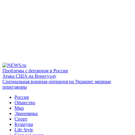
Проблемы с бензином в России
Атака США на Венесуэлу
Специальная военная операция на Украине: мирные
переговоры
Россия
Общество
Мир
Экономика
Спорт
Культура
Life Style