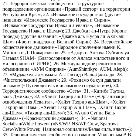
21. Террористическое сообщество – структурное
подразделение организации «Правый сектор» на территории
Республики Крым; 22. «Исламское государство» (другие
названия: «Исламское Государство Ирака и Сирии»,
«Исламское Государство Ирака и Леванта», «Исламское
Государство Ирака и Шама»); 23. Джебхат ан-Нусра (Фронт
победы) (другие названия: «Джабха аль-Нусра ли-Ахль аш-
Шам» (Фронт поддержки Великой Сирии); 24. Всероссийское
общественное движение «Народное ополчение имени К.
Минина и Д. Пожарского»; 25. «Аджр от Аллаха Субхану уа
Тагьаля SHAM» (Благословение от Аллаха милоственного и
милосердного СИРИЯ); 26. Международное религиозное
объединение «АУМ Синрике» (AumShinrikyo, AUM, Aleph);
27. «Муджахеды джамаата Ат-Тавхида Валь-Джихад»; 28.
«Чистопольский Джамаат»; 29. «Рохнамо ба суи давлати
исломи» («Путеводитель в исламское государство»); 30.
Террористическое сообщество «Сеть»; 31. «Катиба Таухид
валь-Джихад»; 32. «Хайят Тахрир аш-Шам» («Организация
освобождения Леванта», «Хайят Тахрир аш-Шам», «Хейят
Тахрир аш-Шам», «Хейят Тахрир Аш-Шам», «Хайят Тахри
аш-Шам», «Тахрир аш-Шам»); 33. «Ахлю Сунна Валь
Джамаа» («Красноярский джамаат»); 34. «National
Socialism/White Power» («NS/WP, NS/WP Crew, Sparrows
Crew/White Power, Национал-социализм/Белая сила, власть»);
35. Террористическое сообщество, созданное Мальцевым В.В.