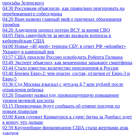
просьбы Зеленского
04:30
Россиянам объяснили, как правильно реагировать на
перебивающего собеседника
04:20
Врач развеял главный миф о причинах образования
тромбов
04:20
Алаудинов оценил потери ВСУ за время СВО
04:05
Пять самоубийств за месяц вызвали вопросы к
кибервойскам США
04:00
Новые «40 дней» террора СБУ: в ответ РФ «вбомбит»
Украину в каменный век
03:57
США просили Россию освободить Роберта Гилмана
03:49
Эксперт объяснил, как мошенники заражают смартфоны
03:44
Стало известно количество пенсионеров в России
03:40
Бензин Евро-2: чем опасен, состав, отличия от Евро-3 и
Евро-5
03:36
Суд Москвы взыскал с детсада 4,7 млн рублей после
отравления ребенка
03:20
Терапевт назвал еду, провоцирующую повышение
уровня мочевой кислоты
03:15
Перевозчики будут сообщать об отмене поездов по
новым правилам
03:00
Киев готовит Краматорск к сдаче: битва за Донбасс идет
к концу, что дальше
02:59
Крупнейшие финкомпании США стали жертвами атак
хакеров