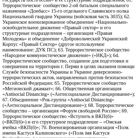
Террористическое сообщество 2-ой батальон специального
назначения «Донбасс» 15-го отдельного Славянского полка
Национальной гвардии Украины (войсковая часть 3035); 62.
Украинское военизированное объединение «Национально-
освободительное движение «Правый сектор» и его
структурные подразделения – организация «Правая
Молодежь» и объединение «Добровольческий Украинский
Корпус «Правый Сектор» (другое используемое
наименование: ДУК ПС); 63. Террористическое сообщество
«Народное коммунистическое движение» («НКД»); 64.
Террористическое сообщество, созданное для подготовки и
совершения на территории г. Перми в целях оказания помощи
Службе безопасности Украины и Украине диверсионно-
террористических актов, направленных против безопасности
Российской Федерации; 65. Террористическое сообщество
«Мегионский джамаат»; 66. Общественная организация
«Antisocial Distancing» («Антисоциальное Дистанцирование»);
67. Объединение «Рок-группа «Antisocial Distancing»
(«Антисоциальное Дистанцирование»); 68. Террористическое
сообщество – организация «Форум свободной России»; 69.
Террористическое сообщество «Вступить в ВКП(б)»
(«ВКП(б)») и его структурное подразделение – «Омская
ячейка «ВКП(б)»; 70. Военизированная организация «Полк
имени Кастуся Калиновского» («Полк iмя Кастуся