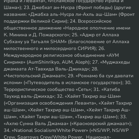
Ирака и Леванта», «Исламское Государство Ирака и
Шама»); 23. Джебхат ан-Нусра (Фронт победы) (другие
названия: «Джабха аль-Нусра ли-Ахль аш-Шам» (Фронт
поддержки Великой Сирии); 24. Всероссийское
общественное движение «Народное ополчение имени
К. Минина и Д. Пожарского»; 25. «Аджр от Аллаха
Субхану уа Тагьаля SHAM» (Благословение от Аллаха
милоственного и милосердного СИРИЯ); 26.
Международное религиозное объединение «АУМ
Синрике» (AumShinrikyo, AUM, Aleph); 27. «Муджахеды
джамаата Ат-Тавхида Валь-Джихад»; 28.
«Чистопольский Джамаат»; 29. «Рохнамо ба суи давлати
исломи» («Путеводитель в исламское государство»); 30.
Террористическое сообщество «Сеть»; 31. «Катиба
Таухид валь-Джихад»; 32. «Хайят Тахрир аш-Шам»
(«Организация освобождения Леванта», «Хайят Тахрир
аш-Шам», «Хейят Тахрир аш-Шам», «Хейят Тахрир Аш-
Шам», «Хайят Тахри аш-Шам», «Тахрир аш-Шам»); 33.
«Ахлю Сунна Валь Джамаа» («Красноярский джамаат»);
34. «National Socialism/White Power» («NS/WP, NS/WP
Crew, Sparrows Crew/White Power, Национал-