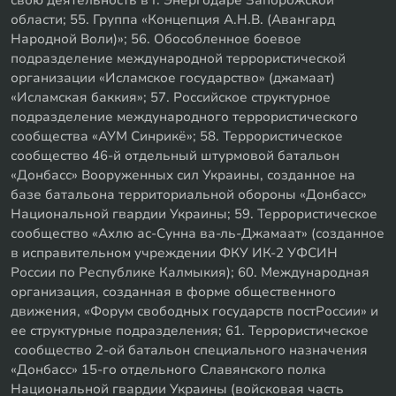
свою деятельность в г. Энергодаре Запорожской
области; 55. Группа «Концепция А.Н.В. (Авангард
Народной Воли)»; 56. Обособленное боевое
подразделение международной террористической
организации «Исламское государство» (джамаат)
«Исламская баккия»; 57. Российское структурное
подразделение международного террористического
сообщества «АУМ Синрикё»; 58. Террористическое
сообщество 46-й отдельный штурмовой батальон
«Донбасс» Вооруженных сил Украины, созданное на
базе батальона территориальной обороны «Донбасс»
Национальной гвардии Украины; 59. Террористическое
сообщество «Ахлю ас-Сунна ва-ль-Джамаат» (созданное
в исправительном учреждении ФКУ ИК-2 УФСИН
России по Республике Калмыкия); 60. Международная
организация, созданная в форме общественного
движения, «Форум свободных государств постРоссии» и
ее структурные подразделения; 61. Террористическое
сообщество 2-ой батальон специального назначения
«Донбасс» 15-го отдельного Славянского полка
Национальной гвардии Украины (войсковая часть