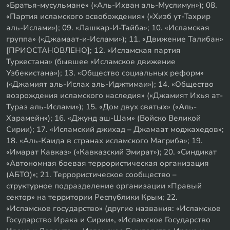
«Братья-мусульмане» («Аль-Ихван аль-Муслимун»); 08.
«Партия исламского освобождения» («Хизб ут-Тахрир
аль-Ислами»); 09. «Лашкар-И-Тайба»; 10. «Исламская
группа» («Джамаат-и-Ислами»); 11. «Движение Талибан»
[ПРИОСТАНОВЛЕНО]; 12. «Исламская партия
Туркестана» (бывшее «Исламское движение
Узбекистана»); 13. «Общество социальных реформ»
(«Джамият аль-Ислах аль-Иджтимаи»); 14. «Общество
возрождения исламского наследия» («Джамият Ихья ат-
Тураз аль-Ислами»); 15. «Дом двух святых» («Аль-
Харамейн»); 16. «Джунд аш-Шам» (Войско Великой
Сирии); 17. «Исламский джихад – Джамаат моджахедов»;
18. «Аль-Каида в странах исламского Магриба»; 19.
«Имарат Кавказ» («Кавказский Эмират»); 20. «Синдикат
«Автономная боевая террористическая организация
(АБТО)»; 21. Террористическое сообщество –
структурное подразделение организации «Правый
сектор» на территории Республики Крым; 22.
«Исламское государство» (другие названия: «Исламское
Государство Ирака и Сирии», «Исламское Государство