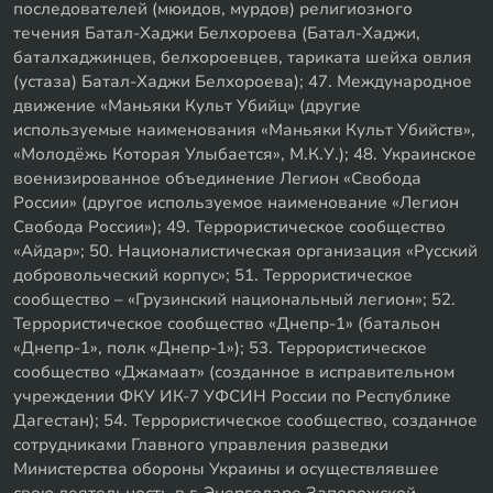
последователей (мюидов, мурдов) религиозного
течения Батал-Хаджи Белхороева (Батал-Хаджи,
баталхаджинцев, белхороевцев, тариката шейха овлия
(устаза) Батал-Хаджи Белхороева); 47. Международное
движение «Маньяки Культ Убийц» (другие
используемые наименования «Маньяки Культ Убийств»,
«Молодёжь Которая Улыбается», М.К.У.); 48. Украинское
военизированное объединение Легион «Свобода
России» (другое используемое наименование «Легион
Свобода России»); 49. Террористическое сообщество
«Айдар»; 50. Националистическая организация «Русский
добровольческий корпус»; 51. Террористическое
сообщество – «Грузинский национальный легион»; 52.
Террористическое сообщество «Днепр-1» (батальон
«Днепр-1», полк «Днепр-1»); 53. Террористическое
сообщество «Джамаат» (созданное в исправительном
учреждении ФКУ ИК-7 УФСИН России по Республике
Дагестан); 54. Террористическое сообщество, созданное
сотрудниками Главного управления разведки
Министерства обороны Украины и осуществлявшее