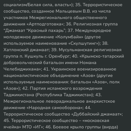
социализм/Белая сила, власть»); 35. Террористическое
сообщество, созданное Мальцевым В.В. из числа
участников Межрегионального общественного
движения «Артподготовка»; 36. Религиозная группа
“Джамаат “Красный пахарь”; 37. Международное
молодежное движение «Колумбайн» (другое
используемое наименование «Скулшутинг»); 38.
Хатлонский джамаат; 39. Мусульманская религиозная
группа п. Кушкуль г. Оренбург; 40. «Крымско-татарский
добровольческий батальон имени Номана
Челебиджихана»; 41. Украинское военизированное
националистическое объединение «Азов» (другие
используемые наименования: батальон «Азов», полк
«Азов»); 42. Партия исламского возрождения
Таджикистана (Республика Таджикистан); 43.
Межрегиональное леворадикальное анархистское
движение «Народная самооборона»; 44.
Террористическое сообщество «Дуббайский джамаат»;
45. Террористическое сообщество – «московская
ячейка» МТО «ИГ»; 46. Боевое крыло группы (вирда)