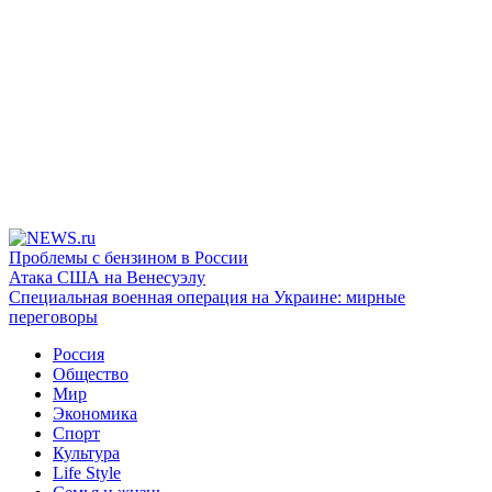
Проблемы с бензином в России
Атака США на Венесуэлу
Специальная военная операция на Украине: мирные
переговоры
Россия
Общество
Мир
Экономика
Спорт
Культура
Life Style