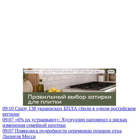
РЕКЛАМА • ООО СТРОИТЕЛЬНЫЙ ТОРГОВЫЙ ДОМ «ПЕТРОВИЧ», ИНН 7802348846
09:10
Сразу 138 украинских БПЛА сбили в одном российском
регионе
09:07
«6% их устраивают»: Хуснуллин напомнил о рисках
изменения семейной ипотеки
09:07
Появились подробности церемонии похорон отца
Лионеля Месси