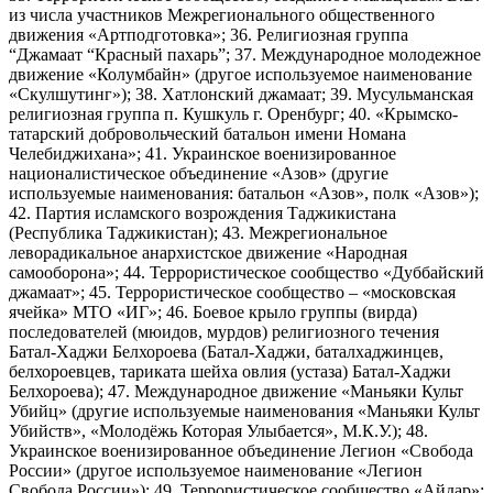
из числа участников Межрегионального общественного
движения «Артподготовка»; 36. Религиозная группа
“Джамаат “Красный пахарь”; 37. Международное молодежное
движение «Колумбайн» (другое используемое наименование
«Скулшутинг»); 38. Хатлонский джамаат; 39. Мусульманская
религиозная группа п. Кушкуль г. Оренбург; 40. «Крымско-
татарский добровольческий батальон имени Номана
Челебиджихана»; 41. Украинское военизированное
националистическое объединение «Азов» (другие
используемые наименования: батальон «Азов», полк «Азов»);
42. Партия исламского возрождения Таджикистана
(Республика Таджикистан); 43. Межрегиональное
леворадикальное анархистское движение «Народная
самооборона»; 44. Террористическое сообщество «Дуббайский
джамаат»; 45. Террористическое сообщество – «московская
ячейка» МТО «ИГ»; 46. Боевое крыло группы (вирда)
последователей (мюидов, мурдов) религиозного течения
Батал-Хаджи Белхороева (Батал-Хаджи, баталхаджинцев,
белхороевцев, тариката шейха овлия (устаза) Батал-Хаджи
Белхороева); 47. Международное движение «Маньяки Культ
Убийц» (другие используемые наименования «Маньяки Культ
Убийств», «Молодёжь Которая Улыбается», М.К.У.); 48.
Украинское военизированное объединение Легион «Свобода
России» (другое используемое наименование «Легион
Свобода России»); 49. Террористическое сообщество «Айдар»;