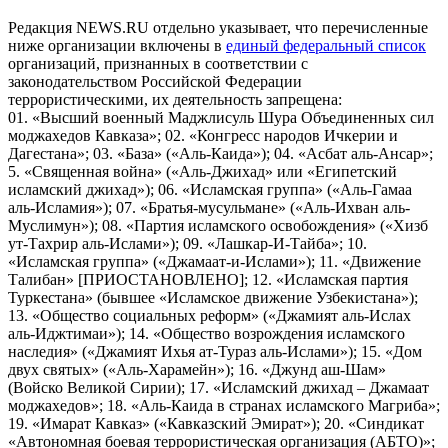
Редакция NEWS.RU отдельно указывает, что перечисленные
ниже организации включены в
единый федеральный список
организаций, признанных в соответствии с
законодательством Российской Федерации
террористическими, их деятельность запрещена:
01. «Высший военный Маджлисуль Шура Объединенных сил
моджахедов Кавказа»; 02. «Конгресс народов Ичкерии и
Дагестана»; 03. «База» («Аль-Каида»); 04. «Асбат аль-Ансар»;
5. «Священная война» («Аль-Джихад» или «Египетский
исламский джихад»); 06. «Исламская группа» («Аль-Гамаа
аль-Исламия»); 07. «Братья-мусульмане» («Аль-Ихван аль-
Муслимун»); 08. «Партия исламского освобождения» («Хизб
ут-Тахрир аль-Ислами»); 09. «Лашкар-И-Тайба»; 10.
«Исламская группа» («Джамаат-и-Ислами»); 11. «Движение
Талибан» [ПРИОСТАНОВЛЕНО]; 12. «Исламская партия
Туркестана» (бывшее «Исламское движение Узбекистана»);
13. «Общество социальных реформ» («Джамият аль-Ислах
аль-Иджтимаи»); 14. «Общество возрождения исламского
наследия» («Джамият Ихья ат-Тураз аль-Ислами»); 15. «Дом
двух святых» («Аль-Харамейн»); 16. «Джунд аш-Шам»
(Войско Великой Сирии); 17. «Исламский джихад – Джамаат
моджахедов»; 18. «Аль-Каида в странах исламского Магриба»;
19. «Имарат Кавказ» («Кавказский Эмират»); 20. «Синдикат
«Автономная боевая террористическая организация (АБТО)»;