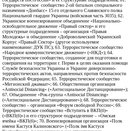
Террористическое сообщество 2-ой батальон специального
назначения «Донбасс» 15-го отдельного Славянского полка
Национальной гвардии Украины (войсковая часть 3035); 62.
Украинское военизированное объединение «Национально-
освободительное движение «Правый сектор» и его
структурные подразделения – организация «Правая
Молодежь» и объединение «Добровольческий Украинский
Корпус «Правый Сектор» (другое используемое
наименование: ДУК ПС); 63. Террористическое сообщество
«Народное коммунистическое движение» («НКД»); 64.
Террористическое сообщество, созданное для подготовки и
совершения на территории г. Перми в целях оказания помощи
Службе безопасности Украины и Украине диверсионно-
террористических актов, направленных против безопасности
Российской Федерации; 65. Террористическое сообщество
«Мегионский джамаат»; 66. Общественная организация
«Antisocial Distancing» («Антисоциальное Дистанцирование»);
67. Объединение «Рок-группа «Antisocial Distancing»
(«Антисоциальное Дистанцирование»); 68. Террористическое
сообщество – организация «Форум свободной России»; 69.
Террористическое сообщество «Вступить в ВКП(б)»
(«ВКП(б)») и его структурное подразделение – «Омская
ячейка «ВКП(б)»; 70. Военизированная организация «Полк
имени Кастуся Калиновского» («Полк iмя Кастуся