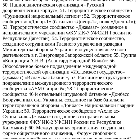
50. Националистическая организация «Русский
добровольческий корпус»; 51. Террористическое сообщество –
«Грузинский национальный легион»; 52. Террористическое
сообщество «Днепр-1» (батальон «Днепр-1», полк «Днепр-1»);
53. Террористическое сообщество «Джамаат» (созданное в
исправительном учреждении ФКУ ИК-7 УФСИН России по
Республике Дагестан); 54. Террористическое сообщество,
созданное сотрудниками Главного управления разведки
Министерства обороны Украины и осуществлявшее свою
деятельность в г. Энергодаре Запорожской области; 55. Группа
«Концепция А.Н.В. (Авангард Народной Воли)»; 56.
Обособленное боевое подразделение международной
террористической организации «Исламское государство»
(джамаат) «Исламская баккия»; 57. Российское структурное
подразделение международного террористического
сообщества «АУМ Синрикё»; 58. Террористическое
сообщество 46-й отдельный штурмовой батальон «Донбасс»
Вооруженных сил Украины, созданное на базе батальона
территориальной обороны «Донбасс» Национальной гвардии
Украины; 59. Террористическое сообщество «Ахлю ас-
Сунна ва-ль-Джамаат» (созданное в исправительном
учреждении ФКУ ИК-2 УФСИН России по Республике
Калмыкия); 60. Международная организация, созданная в
форме общественного движения, «Форум свободных
государств постРоссии» и ее структурные подразделения; 61.