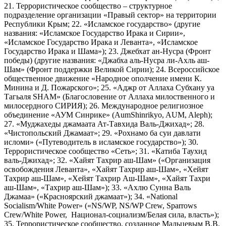
21. Террористическое сообщество – структурное
подразделение организации «Правый сектор» на территории
Республики Крым; 22. «Исламское государство» (другие
названия: «Исламское Государство Ирака и Сирии»,
«Исламское Государство Ирака и Леванта», «Исламское
Государство Ирака и Шама»); 23. Джебхат ан-Нусра (Фронт
победы) (другие названия: «Джабха аль-Нусра ли-Ахль аш-
Шам» (Фронт поддержки Великой Сирии); 24. Всероссийское
общественное движение «Народное ополчение имени К.
Минина и Д. Пожарского»; 25. «Аджр от Аллаха Субхану уа
Тагьаля SHAM» (Благословение от Аллаха милоственного и
милосердного СИРИЯ); 26. Международное религиозное
объединение «АУМ Синрике» (AumShinrikyo, AUM, Aleph);
27. «Муджахеды джамаата Ат-Тавхида Валь-Джихад»; 28.
«Чистопольский Джамаат»; 29. «Рохнамо ба суи давлати
исломи» («Путеводитель в исламское государство»); 30.
Террористическое сообщество «Сеть»; 31. «Катиба Таухид
валь-Джихад»; 32. «Хайят Тахрир аш-Шам» («Организация
освобождения Леванта», «Хайят Тахрир аш-Шам», «Хейят
Тахрир аш-Шам», «Хейят Тахрир Аш-Шам», «Хайят Тахри
аш-Шам», «Тахрир аш-Шам»); 33. «Ахлю Сунна Валь
Джамаа» («Красноярский джамаат»); 34. «National
Socialism/White Power» («NS/WP, NS/WP Crew, Sparrows
Crew/White Power, Национал-социализм/Белая сила, власть»);
35. Террористическое сообщество, созданное Мальцевым В.В.