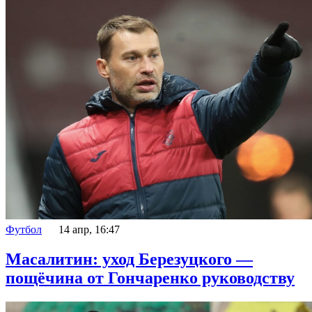
Футбол
14 апр, 16:47
Масалитин: уход Березуцкого —
пощёчина от Гончаренко руководству