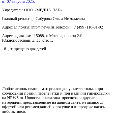
от 07 августа 2025.
Учредитель: ООО «МЕДИА ЛАБ»
Главный редактор: Сабурова Ольга Николаевна
Адрес эл.почты: info@news.ru Телефон: +7 (499) 110-01-02
Адрес редакции: 115088, г. Москва, проезд 2-й
Южнопортовый, д. 33, стр. 1,
18+, запрещено для детей.
На информационном ресурсе NEWS.RU применяются
рекомендательные технологии (информационные технологии
предоставления информации на основе сбора, систематизации
и анализа сведений, относящихся к предпочтениям
пользователей сети "Интернет", находящихся на территории
Российской Федерации)
Любое использование материалов допускается только при
соблюдении правил перепечатки и при наличии гиперссылки
на NEWS.ru. Новости, аналитика, прогнозы и другие
материалы, представленные на данном сайте, не являются
офертой или рекомендацией к покупке или продаже каких-
либо активов.