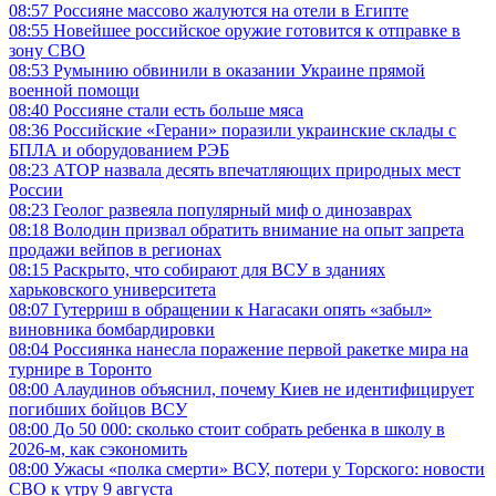
08:57
Россияне массово жалуются на отели в Египте
08:55
Новейшее российское оружие готовится к отправке в
зону СВО
08:53
Румынию обвинили в оказании Украине прямой
военной помощи
08:40
Россияне стали есть больше мяса
08:36
Российские «Герани» поразили украинские склады с
БПЛА и оборудованием РЭБ
08:23
АТОР назвала десять впечатляющих природных мест
России
08:23
Геолог развеяла популярный миф о динозаврах
08:18
Володин призвал обратить внимание на опыт запрета
продажи вейпов в регионах
08:15
Раскрыто, что собирают для ВСУ в зданиях
харьковского университета
08:07
Гутерриш в обращении к Нагасаки опять «забыл»
виновника бомбардировки
08:04
Россиянка нанесла поражение первой ракетке мира на
турнире в Торонто
08:00
Алаудинов объяснил, почему Киев не идентифицирует
погибших бойцов ВСУ
08:00
До 50 000: сколько стоит собрать ребенка в школу в
2026-м, как сэкономить
08:00
Ужасы «полка смерти» ВСУ, потери у Торского: новости
СВО к утру 9 августа