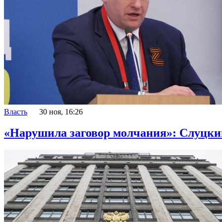
Власть
30 ноя, 16:26
«Нарушила заговор молчания»: Слуцкий