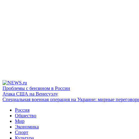
Проблемы с бензином в России
Атака США на Венесуэлу
Специальная военная операция на Украине: мирные переговор
Россия
Общество
Мир
Экономика
Спорт
Культура