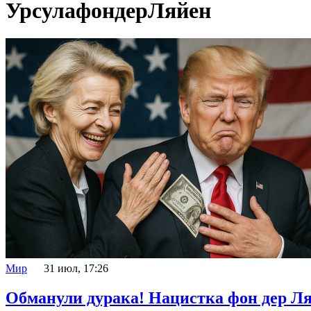
УрсулафондерЛяйен
Мир
31 июл, 17:26
Обманули дурака! Нацистка фон дер Ля