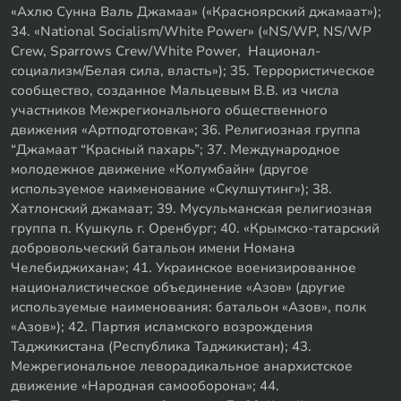
«Ахлю Сунна Валь Джамаа» («Красноярский джамаат»);
34. «National Socialism/White Power» («NS/WP, NS/WP
Crew, Sparrows Crew/White Power, Национал-
социализм/Белая сила, власть»); 35. Террористическое
сообщество, созданное Мальцевым В.В. из числа
участников Межрегионального общественного
движения «Артподготовка»; 36. Религиозная группа
“Джамаат “Красный пахарь”; 37. Международное
молодежное движение «Колумбайн» (другое
используемое наименование «Скулшутинг»); 38.
Хатлонский джамаат; 39. Мусульманская религиозная
группа п. Кушкуль г. Оренбург; 40. «Крымско-татарский
добровольческий батальон имени Номана
Челебиджихана»; 41. Украинское военизированное
националистическое объединение «Азов» (другие
используемые наименования: батальон «Азов», полк
«Азов»); 42. Партия исламского возрождения
Таджикистана (Республика Таджикистан); 43.
Межрегиональное леворадикальное анархистское
движение «Народная самооборона»; 44.