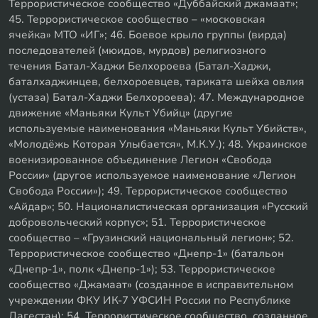
Террористическое сообщество «Дуббайский джамаат»;
45. Террористическое сообщество – «московская
ячейка» МТО «ИГ»; 46. Боевое крыло группы (вирда)
последователей (мюидов, мурдов) религиозного
течения Батал-Хаджи Белхороева (Батал-Хаджи,
баталхаджинцев, белхороевцев, тариката шейха овлия
(устаза) Батал-Хаджи Белхороева); 47. Международное
движение «Маньяки Культ Убийц» (другие
используемые наименования «Маньяки Культ Убийств»,
«Молодёжь Которая Улыбается», М.К.У.); 48. Украинское
военизированное объединение Легион «Свобода
России» (другое используемое наименование «Легион
Свобода России»); 49. Террористическое сообщество
«Айдар»; 50. Националистическая организация «Русский
добровольческий корпус»; 51. Террористическое
сообщество – «Грузинский национальный легион»; 52.
Террористическое сообщество «Днепр-1» (батальон
«Днепр-1», полк «Днепр-1»); 53. Террористическое
сообщество «Джамаат» (созданное в исправительном
учреждении ФКУ ИК-7 УФСИН России по Республике
Дагестан); 54. Террористическое сообщество, созданное