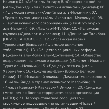
Каида»); 04. «Асбат аль-Ансар»; 5. «Священная война»
(«Аль-Джихад» или «Египетский исламский джихад»); 06.
«Исламская группа» («Аль-Гамаа аль-Исламия»); 07.
«Братья-мусульмане» («Аль-Ихван аль-Муслимун»); 08.
«Партия исламского освобождения» («Хизб ут-Тахрир
аль-Ислами»); 09. «Лашкар-И-Тайба»; 10. «Исламская
группа» («Джамаат-и-Ислами»); 11. «Движение Талибан»
[ПРИОСТАНОВЛЕНО]; 12. «Исламская партия
Туркестана» (бывшее «Исламское движение
Узбекистана»); 13. «Общество социальных реформ»
(«Джамият аль-Ислах аль-Иджтимаи»); 14. «Общество
возрождения исламского наследия» («Джамият Ихья ат-
Тураз аль-Ислами»); 15. «Дом двух святых» («Аль-
Харамейн»); 16. «Джунд аш-Шам» (Войско Великой
Сирии); 17. «Исламский джихад – Джамаат моджахедов»;
18. «Аль-Каида в странах исламского Магриба»; 19.
«Имарат Кавказ» («Кавказский Эмират»); 20. «Синдикат
«Автономная боевая террористическая организация
(АБТО)»; 21. Террористическое сообщество –
структурное подразделение организации «Правый
сектор» на территории Республики Крым; 22.