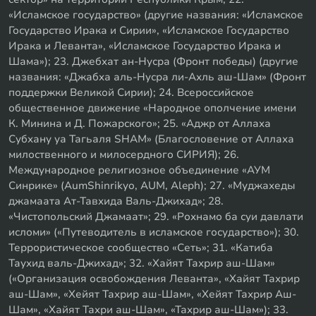
«Исламское государство» (другие названия: «Исламское
Государство Ирака и Сирии», «Исламское Государство
Ирака и Леванта», «Исламское Государство Ирака и
Шама»); 23. Джебхат ан-Нусра (Фронт победы) (другие
названия: «Джабха аль-Нусра ли-Ахль аш-Шам» (Фронт
поддержки Великой Сирии); 24. Всероссийское
общественное движение «Народное ополчение имени
К. Минина и Д. Пожарского»; 25. «Аджр от Аллаха
Субхану уа Тагьаля SHAM» (Благословение от Аллаха
милоственного и милосердного СИРИЯ); 26.
Международное религиозное объединение «АУМ
Синрике» (AumShinrikyo, AUM, Aleph); 27. «Муджахеды
джамаата Ат-Тавхида Валь-Джихад»; 28.
«Чистопольский Джамаат»; 29. «Рохнамо ба суи давлати
исломи» («Путеводитель в исламское государство»); 30.
Террористическое сообщество «Сеть»; 31. «Катиба
Таухид валь-Джихад»; 32. «Хайят Тахрир аш-Шам»
(«Организация освобождения Леванта», «Хайят Тахрир
аш-Шам», «Хейят Тахрир аш-Шам», «Хейят Тахрир Аш-
Шам», «Хайят Тахри аш-Шам», «Тахрир аш-Шам»); 33.