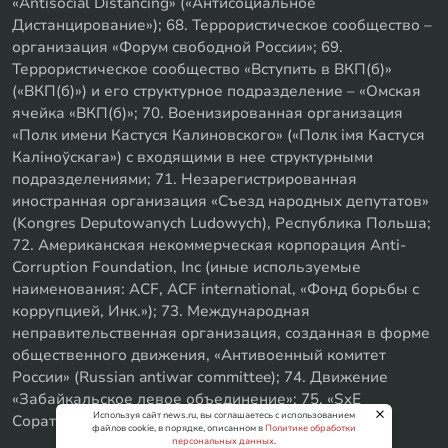
«Antisocial Distancing» («Антисоциальное
Дистанцирование»); 68. Террористическое сообщество –
организация «Форум свободной России»; 69.
Террористическое сообщество «Вступить в ВКП(б)»
(«ВКП(б)») и его структурное подразделение – «Омская
ячейка «ВКП(б)»; 70. Военизированная организация
«Полк имени Кастуся Калиновского» («Полк iмя Кастуся
Калiноўскага») с входящими в нее структурными
подразделениями; 71. Незарегистрированная
иностранная организация «Съезд народных депутатов»
(Kongres Deputowanych Ludowych), Республика Польша;
72. Американская некоммерческая корпорация Anti-
Corruption Foundation, Inc (иные используемые
наименования: ACF, ACF international, «Фонд борьбы с
коррупцией, Инк.»); 73. Международная
неправительственная организация, созданная в форме
общественного движения, «Антивоенный комитет
России» (Russian antiwar committee); 74. Движение
«Забайкальское левое объединение»; 75. «SxE
Используя сайт news.ru, вы соглашаетесь с использованием
Соратники с Уфы»
файлов cookie, в порядке, описанном в
Политике обработки
персональных данных
.