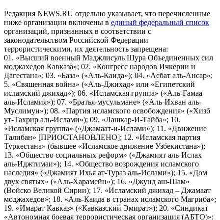
Редакция NEWS.RU отдельно указывает, что перечисленные
ниже организации включены в
единый федеральный список
организаций, признанных в соответствии с
законодательством Российской Федерации
террористическими, их деятельность запрещена:
01. «Высший военный Маджлисуль Шура Объединенных сил
моджахедов Кавказа»; 02. «Конгресс народов Ичкерии и
Дагестана»; 03. «База» («Аль-Каида»); 04. «Асбат аль-Ансар»;
5. «Священная война» («Аль-Джихад» или «Египетский
исламский джихад»); 06. «Исламская группа» («Аль-Гамаа
аль-Исламия»); 07. «Братья-мусульмане» («Аль-Ихван аль-
Муслимун»); 08. «Партия исламского освобождения» («Хизб
ут-Тахрир аль-Ислами»); 09. «Лашкар-И-Тайба»; 10.
«Исламская группа» («Джамаат-и-Ислами»); 11. «Движение
Талибан» [ПРИОСТАНОВЛЕНО]; 12. «Исламская партия
Туркестана» (бывшее «Исламское движение Узбекистана»);
13. «Общество социальных реформ» («Джамият аль-Ислах
аль-Иджтимаи»); 14. «Общество возрождения исламского
наследия» («Джамият Ихья ат-Тураз аль-Ислами»); 15. «Дом
двух святых» («Аль-Харамейн»); 16. «Джунд аш-Шам»
(Войско Великой Сирии); 17. «Исламский джихад – Джамаат
моджахедов»; 18. «Аль-Каида в странах исламского Магриба»;
19. «Имарат Кавказ» («Кавказский Эмират»); 20. «Синдикат
«Автономная боевая террористическая организация (АБТО)»;