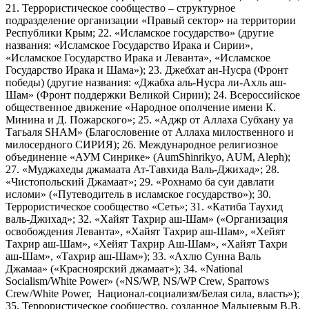
21. Террористическое сообщество – структурное
подразделение организации «Правый сектор» на территории
Республики Крым; 22. «Исламское государство» (другие
названия: «Исламское Государство Ирака и Сирии»,
«Исламское Государство Ирака и Леванта», «Исламское
Государство Ирака и Шама»); 23. Джебхат ан-Нусра (Фронт
победы) (другие названия: «Джабха аль-Нусра ли-Ахль аш-
Шам» (Фронт поддержки Великой Сирии); 24. Всероссийское
общественное движение «Народное ополчение имени К.
Минина и Д. Пожарского»; 25. «Аджр от Аллаха Субхану уа
Тагьаля SHAM» (Благословение от Аллаха милоственного и
милосердного СИРИЯ); 26. Международное религиозное
объединение «АУМ Синрике» (AumShinrikyo, AUM, Aleph);
27. «Муджахеды джамаата Ат-Тавхида Валь-Джихад»; 28.
«Чистопольский Джамаат»; 29. «Рохнамо ба суи давлати
исломи» («Путеводитель в исламское государство»); 30.
Террористическое сообщество «Сеть»; 31. «Катиба Таухид
валь-Джихад»; 32. «Хайят Тахрир аш-Шам» («Организация
освобождения Леванта», «Хайят Тахрир аш-Шам», «Хейят
Тахрир аш-Шам», «Хейят Тахрир Аш-Шам», «Хайят Тахри
аш-Шам», «Тахрир аш-Шам»); 33. «Ахлю Сунна Валь
Джамаа» («Красноярский джамаат»); 34. «National
Socialism/White Power» («NS/WP, NS/WP Crew, Sparrows
Crew/White Power, Национал-социализм/Белая сила, власть»);
35. Террористическое сообщество, созданное Мальцевым В.В.