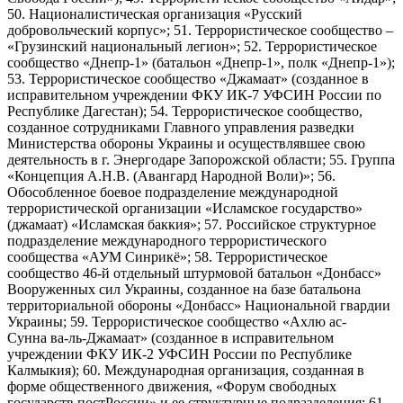
50. Националистическая организация «Русский
добровольческий корпус»; 51. Террористическое сообщество –
«Грузинский национальный легион»; 52. Террористическое
сообщество «Днепр-1» (батальон «Днепр-1», полк «Днепр-1»);
53. Террористическое сообщество «Джамаат» (созданное в
исправительном учреждении ФКУ ИК-7 УФСИН России по
Республике Дагестан); 54. Террористическое сообщество,
созданное сотрудниками Главного управления разведки
Министерства обороны Украины и осуществлявшее свою
деятельность в г. Энергодаре Запорожской области; 55. Группа
«Концепция А.Н.В. (Авангард Народной Воли)»; 56.
Обособленное боевое подразделение международной
террористической организации «Исламское государство»
(джамаат) «Исламская баккия»; 57. Российское структурное
подразделение международного террористического
сообщества «АУМ Синрикё»; 58. Террористическое
сообщество 46-й отдельный штурмовой батальон «Донбасс»
Вооруженных сил Украины, созданное на базе батальона
территориальной обороны «Донбасс» Национальной гвардии
Украины; 59. Террористическое сообщество «Ахлю ас-
Сунна ва-ль-Джамаат» (созданное в исправительном
учреждении ФКУ ИК-2 УФСИН России по Республике
Калмыкия); 60. Международная организация, созданная в
форме общественного движения, «Форум свободных
государств постРоссии» и ее структурные подразделения; 61.