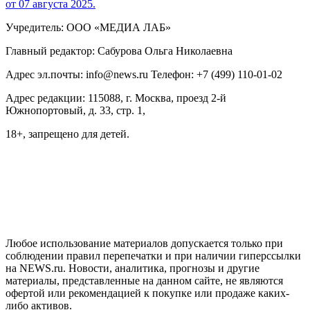
от 07 августа 2025.
Учредитель: ООО «МЕДИА ЛАБ»
Главный редактор: Сабурова Ольга Николаевна
Адрес эл.почты: info@news.ru Телефон: +7 (499) 110-01-02
Адрес редакции: 115088, г. Москва, проезд 2-й
Южнопортовый, д. 33, стр. 1,
18+, запрещено для детей.
На информационном ресурсе NEWS.RU применяются
рекомендательные технологии (информационные технологии
предоставления информации на основе сбора, систематизации
и анализа сведений, относящихся к предпочтениям
пользователей сети "Интернет", находящихся на территории
Российской Федерации)
Любое использование материалов допускается только при
соблюдении правил перепечатки и при наличии гиперссылки
на NEWS.ru. Новости, аналитика, прогнозы и другие
материалы, представленные на данном сайте, не являются
офертой или рекомендацией к покупке или продаже каких-
либо активов.