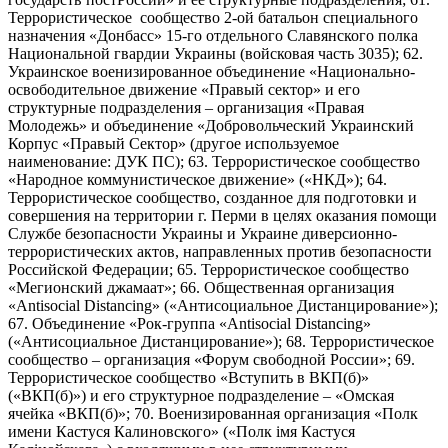
Террористическое сообщество 2-ой батальон специального
назначения «Донбасс» 15-го отдельного Славянского полка
Национальной гвардии Украины (войсковая часть 3035); 62.
Украинское военизированное объединение «Национально-
освободительное движение «Правый сектор» и его
структурные подразделения – организация «Правая
Молодежь» и объединение «Добровольческий Украинский
Корпус «Правый Сектор» (другое используемое
наименование: ДУК ПС); 63. Террористическое сообщество
«Народное коммунистическое движение» («НКД»); 64.
Террористическое сообщество, созданное для подготовки и
совершения на территории г. Перми в целях оказания помощи
Службе безопасности Украины и Украине диверсионно-
террористических актов, направленных против безопасности
Российской Федерации; 65. Террористическое сообщество
«Мегионский джамаат»; 66. Общественная организация
«Antisocial Distancing» («Антисоциальное Дистанцирование»);
67. Объединение «Рок-группа «Antisocial Distancing»
(«Антисоциальное Дистанцирование»); 68. Террористическое
сообщество – организация «Форум свободной России»; 69.
Террористическое сообщество «Вступить в ВКП(б)»
(«ВКП(б)») и его структурное подразделение – «Омская
ячейка «ВКП(б)»; 70. Военизированная организация «Полк
имени Кастуся Калиновского» («Полк iмя Кастуся