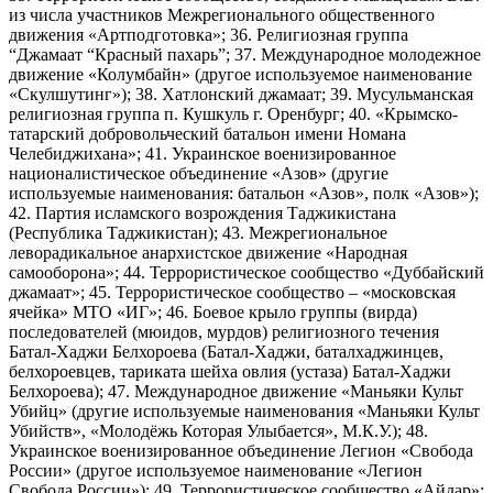
из числа участников Межрегионального общественного
движения «Артподготовка»; 36. Религиозная группа
“Джамаат “Красный пахарь”; 37. Международное молодежное
движение «Колумбайн» (другое используемое наименование
«Скулшутинг»); 38. Хатлонский джамаат; 39. Мусульманская
религиозная группа п. Кушкуль г. Оренбург; 40. «Крымско-
татарский добровольческий батальон имени Номана
Челебиджихана»; 41. Украинское военизированное
националистическое объединение «Азов» (другие
используемые наименования: батальон «Азов», полк «Азов»);
42. Партия исламского возрождения Таджикистана
(Республика Таджикистан); 43. Межрегиональное
леворадикальное анархистское движение «Народная
самооборона»; 44. Террористическое сообщество «Дуббайский
джамаат»; 45. Террористическое сообщество – «московская
ячейка» МТО «ИГ»; 46. Боевое крыло группы (вирда)
последователей (мюидов, мурдов) религиозного течения
Батал-Хаджи Белхороева (Батал-Хаджи, баталхаджинцев,
белхороевцев, тариката шейха овлия (устаза) Батал-Хаджи
Белхороева); 47. Международное движение «Маньяки Культ
Убийц» (другие используемые наименования «Маньяки Культ
Убийств», «Молодёжь Которая Улыбается», М.К.У.); 48.
Украинское военизированное объединение Легион «Свобода
России» (другое используемое наименование «Легион
Свобода России»); 49. Террористическое сообщество «Айдар»;