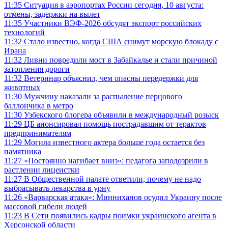
11:35
Ситуация в аэропортах России сегодня, 10 августа:
отмены, задержки на вылет
11:35
Участники ВЭФ-2026 обсудят экспорт российских
технологий
11:32
Стало известно, когда США снимут морскую блокаду с
Ирана
11:32
Ливни повредили мост в Забайкалье и стали причиной
затопления дороги
11:32
Ветеринар объяснил, чем опасны передержки для
животных
11:30
Мужчину наказали за распыление перцового
баллончика в метро
11:30
Узбекского блогера объявили в международный розыск
11:29
ЦБ анонсировал помощь пострадавшим от терактов
предпринимателям
11:29
Могила известного актера больше года остается без
памятника
11:27
«Постоянно нагибает вниз»: педагога заподозрили в
растлении лицеистки
11:27
В Общественной палате ответили, почему не надо
выбрасывать лекарства в урну
11:26
«Варварская атака»: Минниханов осудил Украину после
массовой гибели людей
11:23
В Сети появились кадры поимки украинского агента в
Херсонской области