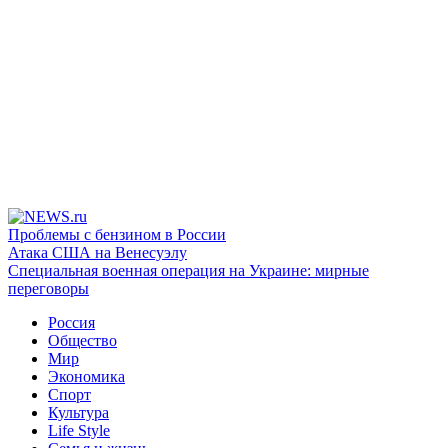
Проблемы с бензином в России
Атака США на Венесуэлу
Специальная военная операция на Украине: мирные
переговоры
Россия
Общество
Мир
Экономика
Спорт
Культура
Life Style