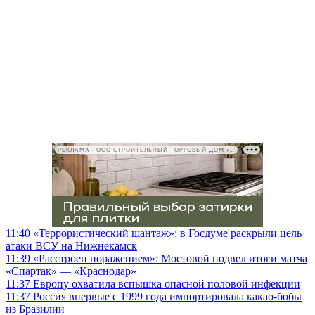
РЕКЛАМА • ООО СТРОИТЕЛЬНЫЙ ТОРГОВЫЙ ДОМ «ПЕТРОВИЧ», ИНН 7802348846
11:40
«Террористический шантаж»: в Госдуме раскрыли цель
атаки ВСУ на Нижнекамск
11:39
«Расстроен поражением»: Мостовой подвел итоги матча
«Спартак» — «Краснодар»
11:37
Европу охватила вспышка опасной половой инфекции
11:37
Россия впервые с 1999 года импортировала какао-бобы
из Бразилии