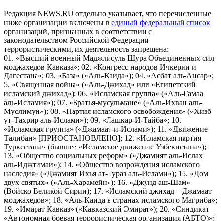
Редакция NEWS.RU отдельно указывает, что перечисленные
ниже организации включены в
единый федеральный список
организаций, признанных в соответствии с
законодательством Российской Федерации
террористическими, их деятельность запрещена:
01. «Высший военный Маджлисуль Шура Объединенных сил
моджахедов Кавказа»; 02. «Конгресс народов Ичкерии и
Дагестана»; 03. «База» («Аль-Каида»); 04. «Асбат аль-Ансар»;
5. «Священная война» («Аль-Джихад» или «Египетский
исламский джихад»); 06. «Исламская группа» («Аль-Гамаа
аль-Исламия»); 07. «Братья-мусульмане» («Аль-Ихван аль-
Муслимун»); 08. «Партия исламского освобождения» («Хизб
ут-Тахрир аль-Ислами»); 09. «Лашкар-И-Тайба»; 10.
«Исламская группа» («Джамаат-и-Ислами»); 11. «Движение
Талибан» [ПРИОСТАНОВЛЕНО]; 12. «Исламская партия
Туркестана» (бывшее «Исламское движение Узбекистана»);
13. «Общество социальных реформ» («Джамият аль-Ислах
аль-Иджтимаи»); 14. «Общество возрождения исламского
наследия» («Джамият Ихья ат-Тураз аль-Ислами»); 15. «Дом
двух святых» («Аль-Харамейн»); 16. «Джунд аш-Шам»
(Войско Великой Сирии); 17. «Исламский джихад – Джамаат
моджахедов»; 18. «Аль-Каида в странах исламского Магриба»;
19. «Имарат Кавказ» («Кавказский Эмират»); 20. «Синдикат
«Автономная боевая террористическая организация (АБТО)»;