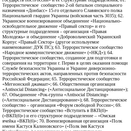
Террористическое сообщество 2-ой батальон специального
назначения «Донбасс» 15-го отдельного Славянского полка
Национальной гвардии Украины (войсковая часть 3035); 62.
Украинское военизированное объединение «Национально-
освободительное движение «Правый сектор» и его
структурные подразделения – организация «Правая
Молодежь» и объединение «Добровольческий Украинский
Корпус «Правый Сектор» (другое используемое
наименование: ДУК ПС); 63. Террористическое сообщество
«Народное коммунистическое движение» («НКД»); 64.
Террористическое сообщество, созданное для подготовки и
совершения на территории г. Перми в целях оказания помощи
Службе безопасности Украины и Украине диверсионно-
террористических актов, направленных против безопасности
Российской Федерации; 65. Террористическое сообщество
«Мегионский джамаат»; 66. Общественная организация
«Antisocial Distancing» («Антисоциальное Дистанцирование»);
67. Объединение «Рок-группа «Antisocial Distancing»
(«Антисоциальное Дистанцирование»); 68. Террористическое
сообщество – организация «Форум свободной России»; 69.
Террористическое сообщество «Вступить в ВКП(б)»
(«ВКП(б)») и его структурное подразделение – «Омская
ячейка «ВКП(б)»; 70. Военизированная организация «Полк
имени Кастуся Калиновского» («Полк iмя Кастуся