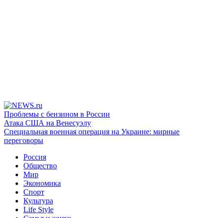
Проблемы с бензином в России
Атака США на Венесуэлу
Специальная военная операция на Украине: мирные
переговоры
Россия
Общество
Мир
Экономика
Спорт
Культура
Life Style