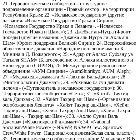
21. Террористическое сообщество – структурное
подразделение организации «Правый сектор» на территории
Республики Крым; 22. «Исламское государство» (другие
названия: «Исламское Государство Ирака и Сирии»,
«Исламское Государство Ирака и Леванта», «Исламское
Государство Ирака и Шама»); 23. Джебхат ан-Нусра (Фронт
победы) (другие названия: «Джабха аль-Нусра ли-Ахль аш-
Шам» (Фронт поддержки Великой Сирии); 24. Всероссийское
общественное движение «Народное ополчение имени К.
Минина и Д. Пожарского»; 25. «Аджр от Аллаха Субхану уа
Тагьаля SHAM» (Благословение от Аллаха милоственного и
милосердного СИРИЯ); 26. Международное религиозное
объединение «АУМ Синрике» (AumShinrikyo, AUM, Aleph);
27. «Муджахеды джамаата Ат-Тавхида Валь-Джихад»; 28.
«Чистопольский Джамаат»; 29. «Рохнамо ба суи давлати
исломи» («Путеводитель в исламское государство»); 30.
Террористическое сообщество «Сеть»; 31. «Катиба Таухид
валь-Джихад»; 32. «Хайят Тахрир аш-Шам» («Организация
освобождения Леванта», «Хайят Тахрир аш-Шам», «Хейят
Тахрир аш-Шам», «Хейят Тахрир Аш-Шам», «Хайят Тахри
аш-Шам», «Тахрир аш-Шам»); 33. «Ахлю Сунна Валь
Джамаа» («Красноярский джамаат»); 34. «National
Socialism/White Power» («NS/WP, NS/WP Crew, Sparrows
Crew/White Power, Национал-социализм/Белая сила, власть»);
35. Террористическое сообщество, созданное Мальцевым В.В.