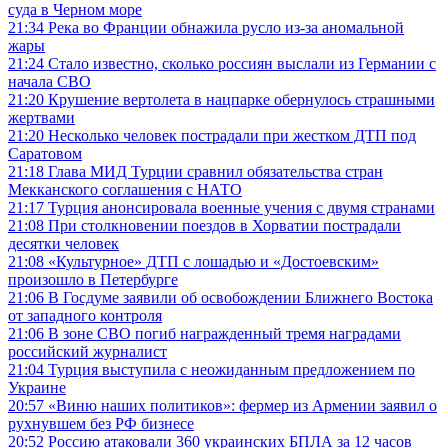
суда в Черном море
21:34
Река во Франции обнажила русло из-за аномальной
жары
21:24
Стало известно, сколько россиян выслали из Германии с
начала СВО
21:20
Крушение вертолета в нацпарке обернулось страшными
жертвами
21:20
Несколько человек пострадали при жестком ДТП под
Саратовом
21:18
Глава МИД Турции сравнил обязательства стран
Мекканского соглашения с НАТО
21:17
Турция анонсировала военные учения с двумя странами
21:08
При столкновении поездов в Хорватии пострадали
десятки человек
21:08
«Культурное» ДТП с лошадью и «Достоевским»
произошло в Петербурге
21:06
В Госдуме заявили об освобождении Ближнего Востока
от западного контроля
21:06
В зоне СВО погиб награжденный тремя наградами
российский журналист
21:04
Турция выступила с неожиданным предложением по
Украине
20:57
«Виню наших политиков»: фермер из Армении заявил о
рухнувшем без РФ бизнесе
20:52
Россию атаковали 360 украинских БПЛА за 12 часов