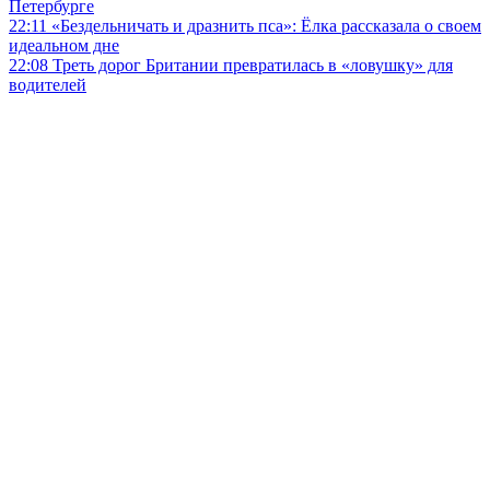
Петербурге
22:11
«Бездельничать и дразнить пса»: Ё‌лка рассказала о своем
идеальном дне
22:08
Треть дорог Британии превратилась в «ловушку» для
водителей