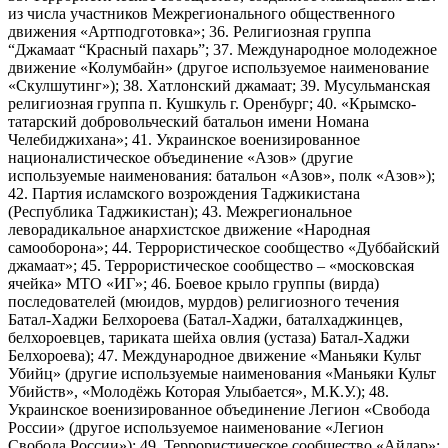
из числа участников Межрегионального общественного
движения «Артподготовка»; 36. Религиозная группа
“Джамаат “Красный пахарь”; 37. Международное молодежное
движение «Колумбайн» (другое используемое наименование
«Скулшутинг»); 38. Хатлонский джамаат; 39. Мусульманская
религиозная группа п. Кушкуль г. Оренбург; 40. «Крымско-
татарский добровольческий батальон имени Номана
Челебиджихана»; 41. Украинское военизированное
националистическое объединение «Азов» (другие
используемые наименования: батальон «Азов», полк «Азов»);
42. Партия исламского возрождения Таджикистана
(Республика Таджикистан); 43. Межрегиональное
леворадикальное анархистское движение «Народная
самооборона»; 44. Террористическое сообщество «Дуббайский
джамаат»; 45. Террористическое сообщество – «московская
ячейка» МТО «ИГ»; 46. Боевое крыло группы (вирда)
последователей (мюидов, мурдов) религиозного течения
Батал-Хаджи Белхороева (Батал-Хаджи, баталхаджинцев,
белхороевцев, тариката шейха овлия (устаза) Батал-Хаджи
Белхороева); 47. Международное движение «Маньяки Культ
Убийц» (другие используемые наименования «Маньяки Культ
Убийств», «Молодёжь Которая Улыбается», М.К.У.); 48.
Украинское военизированное объединение Легион «Свобода
России» (другое используемое наименование «Легион
Свобода России»); 49. Террористическое сообщество «Айдар»;