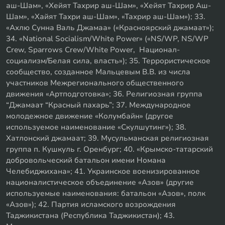
аш-Шам», «Хейят Тахрир аш-Шам», «Хейят Тахрир Аш-
Шам», «Хайят Тахри аш-Шам», «Тахрир аш-Шам»); 33.
«Ахлю Сунна Валь Джамаа» («Красноярский джамаат»);
34. «National Socialism/White Power» («NS/WP, NS/WP
Crew, Sparrows Crew/White Power, Национал-
социализм/Белая сила, власть»); 35. Террористическое
сообщество, созданное Мальцевым В.В. из числа
участников Межрегионального общественного
движения «Артподготовка»; 36. Религиозная группа
“Джамаат “Красный пахарь”; 37. Международное
молодежное движение «Колумбайн» (другое
используемое наименование «Скулшутинг»); 38.
Хатлонский джамаат; 39. Мусульманская религиозная
группа п. Кушкуль г. Оренбург; 40. «Крымско-татарский
добровольческий батальон имени Номана
Челебиджихана»; 41. Украинское военизированное
националистическое объединение «Азов» (другие
используемые наименования: батальон «Азов», полк
«Азов»); 42. Партия исламского возрождения
Таджикистана (Республика Таджикистан); 43.