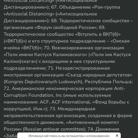
«Antisocial Distancing» («Антисоциальное
Дистанцирование»); 67. Объединение «Рок-группа
«Antisocial Distancing» («Антисоциальное
Дистанцирование»); 68. Террористическое сообщество –
организация «Форум свободной России»; 69.
Террористическое сообщество «Вступить в ВКП(б)»
(«ВКП(б)») и его структурное подразделение – «Омская
ячейка «ВКП(б)»; 70. Военизированная организация
«Полк имени Кастуся Калиновского» («Полк iмя Кастуся
Калiноўскага») с входящими в нее структурными
подразделениями; 71. Незарегистрированная
иностранная организация «Съезд народных депутатов»
(Kongres Deputowanych Ludowych), Республика Польша;
72. Американская некоммерческая корпорация Anti-
Corruption Foundation, Inc (иные используемые
наименования: ACF, ACF international, «Фонд борьбы с
коррупцией, Инк.»); 73. Международная
неправительственная организация, созданная в форме
общественного движения, «Антивоенный комитет
России» (Russian antiwar committee); 74. Движение
«Забайкальское левое объединение»; 75. «SxE
Используя сайт news.ru, вы соглашаетесь с использованием