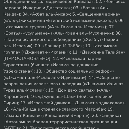
Объединенных сил моджахедов Кавказа»; 02. «Конгресс
народов Ичкерии и Дагестана»; 03. «База» («Аль-
Каида»); 04. «Асбат аль-Ансар»; 5. «Священная война»
(«Аль-Джихад» или «Египетский исламский джихад»); 06.
«Исламская группа» («Аль-Гамаа аль-Исламия»); 07.
«Братья-мусульмане» («Аль-Ихван аль-Муслимун»); 08.
«Партия исламского освобождения» («Хизб ут-Тахрир
аль-Ислами»); 09. «Лашкар-И-Тайба»; 10. «Исламская
группа» («Джамаат-и-Ислами»); 11. «Движение Талибан»
[ПРИОСТАНОВЛЕНО]; 12. «Исламская партия
Туркестана» (бывшее «Исламское движение
Узбекистана»); 13. «Общество социальных реформ»
(«Джамият аль-Ислах аль-Иджтимаи»); 14. «Общество
возрождения исламского наследия» («Джамият Ихья ат-
Тураз аль-Ислами»); 15. «Дом двух святых» («Аль-
Харамейн»); 16. «Джунд аш-Шам» (Войско Великой
Сирии); 17. «Исламский джихад – Джамаат моджахедов»;
18. «Аль-Каида в странах исламского Магриба»; 19.
«Имарат Кавказ» («Кавказский Эмират»); 20. «Синдикат
«Автономная боевая террористическая организация
(АБТО)»; 21. Террористическое сообщество –