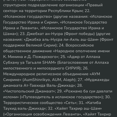
структурное подразделение организации «Правый
сектор» на территории Республики Крым; 22.
«Исламское государство» (другие названия: «Исламское
Государство Ирака и Сирии», «Исламское Государство
Ирака и Леванта», «Исламское Государство Ирака и
Шама»); 23. Джебхат ан-Нусра (Фронт победы) (другие
названия: «Джабха аль-Нусра ли-Ахль аш-Шам» (Фронт
поддержки Великой Сирии); 24. Всероссийское
общественное движение «Народное ополчение имени
К. Минина и Д. Пожарского»; 25. «Аджр от Аллаха
Субхану уа Тагьаля SHAM» (Благословение от Аллаха
милоственного и милосердного СИРИЯ); 26.
Международное религиозное объединение «АУМ
Синрике» (AumShinrikyo, AUM, Aleph); 27. «Муджахеды
джамаата Ат-Тавхида Валь-Джихад»; 28.
«Чистопольский Джамаат»; 29. «Рохнамо ба суи давлати
исломи» («Путеводитель в исламское государство»); 30.
Террористическое сообщество «Сеть»; 31. «Катиба
Таухид валь-Джихад»; 32. «Хайят Тахрир аш-Шам»
(«Организация освобождения Леванта», «Хайят Тахрир