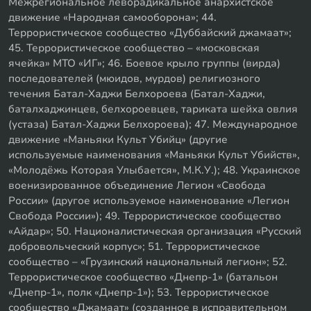
Межрегиональное леворадикальное анархистское
движение «Народная самооборона»; 44.
Террористическое сообщество «Дуббайский джамаат»;
45. Террористическое сообщество – «московская
ячейка» МТО «ИГ»; 46. Боевое крыло группы (вирда)
последователей (мюидов, мурдов) религиозного
течения Батал-Хаджи Белхороева (Батал-Хаджи,
баталхаджинцев, белхороевцев, тариката шейха овлия
(устаза) Батал-Хаджи Белхороева); 47. Международное
движение «Маньяки Культ Убийц» (другие
используемые наименования «Маньяки Культ Убийств»,
«Молодёжь Которая Улыбается», М.К.У.); 48. Украинское
военизированное объединение Легион «Свобода
России» (другое используемое наименование «Легион
Свобода России»); 49. Террористическое сообщество
«Айдар»; 50. Националистическая организация «Русский
добровольческий корпус»; 51. Террористическое
сообщество – «Грузинский национальный легион»; 52.
Террористическое сообщество «Днепр-1» (батальон
«Днепр-1», полк «Днепр-1»); 53. Террористическое
сообщество «Джамаат» (созданное в исправительном