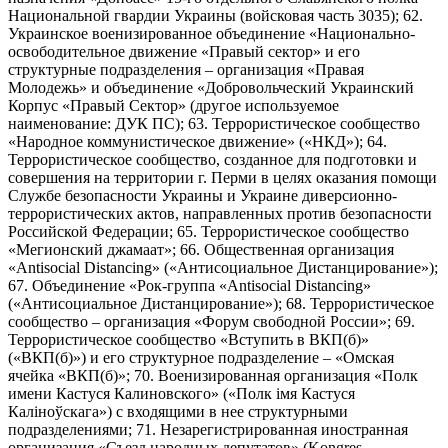
Национальной гвардии Украины (войсковая часть 3035); 62.
Украинское военизированное объединение «Национально-
освободительное движение «Правый сектор» и его
структурные подразделения – организация «Правая
Молодежь» и объединение «Добровольческий Украинский
Корпус «Правый Сектор» (другое используемое
наименование: ДУК ПС); 63. Террористическое сообщество
«Народное коммунистическое движение» («НКД»); 64.
Террористическое сообщество, созданное для подготовки и
совершения на территории г. Перми в целях оказания помощи
Службе безопасности Украины и Украине диверсионно-
террористических актов, направленных против безопасности
Российской Федерации; 65. Террористическое сообщество
«Мегионский джамаат»; 66. Общественная организация
«Antisocial Distancing» («Антисоциальное Дистанцирование»);
67. Объединение «Рок-группа «Antisocial Distancing»
(«Антисоциальное Дистанцирование»); 68. Террористическое
сообщество – организация «Форум свободной России»; 69.
Террористическое сообщество «Вступить в ВКП(б)»
(«ВКП(б)») и его структурное подразделение – «Омская
ячейка «ВКП(б)»; 70. Военизированная организация «Полк
имени Кастуся Калиновского» («Полк iмя Кастуся
Калiноўскага») с входящими в нее структурными
подразделениями; 71. Незарегистрированная иностранная
организация «Съезд народных депутатов» (Kongres