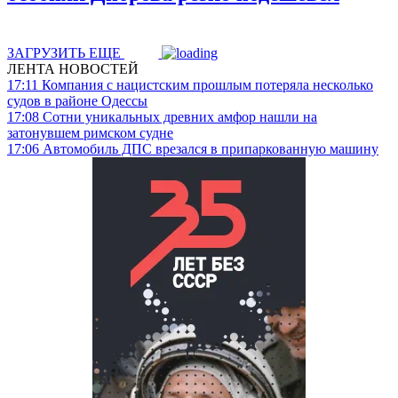
ЗАГРУЗИТЬ ЕЩЕ
ЛЕНТА НОВОСТЕЙ
17:11
Компания с нацистским прошлым потеряла несколько
судов в районе Одессы
17:08
Сотни уникальных древних амфор нашли на
затонувшем римском судне
17:06
Автомобиль ДПС врезался в припаркованную машину