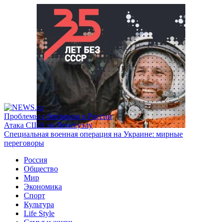
Проблемы с бензином в России
Атака США на Венесуэлу
Специальная военная операция на Украине: мирные
переговоры
Россия
Общество
Мир
Экономика
Спорт
Культура
Life Style