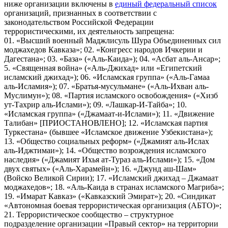
ниже организации включены в
единый федеральный список
организаций, признанных в соответствии с
законодательством Российской Федерации
террористическими, их деятельность запрещена:
01. «Высший военный Маджлисуль Шура Объединенных сил
моджахедов Кавказа»; 02. «Конгресс народов Ичкерии и
Дагестана»; 03. «База» («Аль-Каида»); 04. «Асбат аль-Ансар»;
5. «Священная война» («Аль-Джихад» или «Египетский
исламский джихад»); 06. «Исламская группа» («Аль-Гамаа
аль-Исламия»); 07. «Братья-мусульмане» («Аль-Ихван аль-
Муслимун»); 08. «Партия исламского освобождения» («Хизб
ут-Тахрир аль-Ислами»); 09. «Лашкар-И-Тайба»; 10.
«Исламская группа» («Джамаат-и-Ислами»); 11. «Движение
Талибан» [ПРИОСТАНОВЛЕНО]; 12. «Исламская партия
Туркестана» (бывшее «Исламское движение Узбекистана»);
13. «Общество социальных реформ» («Джамият аль-Ислах
аль-Иджтимаи»); 14. «Общество возрождения исламского
наследия» («Джамият Ихья ат-Тураз аль-Ислами»); 15. «Дом
двух святых» («Аль-Харамейн»); 16. «Джунд аш-Шам»
(Войско Великой Сирии); 17. «Исламский джихад – Джамаат
моджахедов»; 18. «Аль-Каида в странах исламского Магриба»;
19. «Имарат Кавказ» («Кавказский Эмират»); 20. «Синдикат
«Автономная боевая террористическая организация (АБТО)»;
21. Террористическое сообщество – структурное
подразделение организации «Правый сектор» на территории