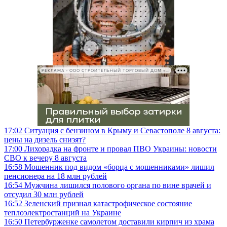
РЕКЛАМА • ООО СТРОИТЕЛЬНЫЙ ТОРГОВЫЙ ДОМ «ПЕТРОВИЧ», ИНН 7802348846
17:02
Ситуация с бензином в Крыму и Севастополе 8 августа:
цены на дизель снизят?
17:00
Лихорадка на фронте и провал ПВО Украины: новости
СВО к вечеру 8 августа
16:58
Мошенник под видом «борца с мошенниками» лишил
пенсионера на 18 млн рублей
16:54
Мужчина лишился полового органа по вине врачей и
отсудил 30 млн рублей
16:52
Зеленский признал катастрофическое состояние
теплоэлектростанций на Украине
16:50
Петербурженке самолетом доставили кирпич из храма