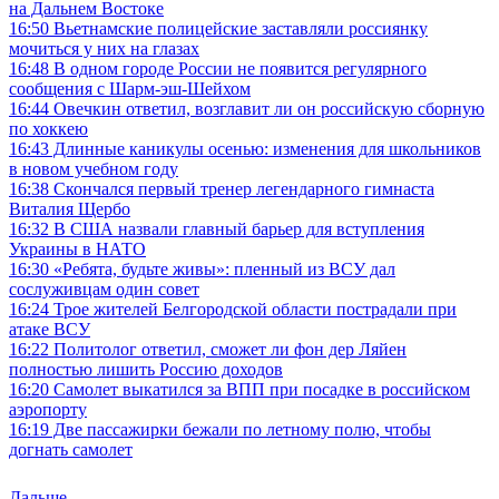
на Дальнем Востоке
16:50
Вьетнамские полицейские заставляли россиянку
мочиться у них на глазах
16:48
В одном городе России не появится регулярного
сообщения с Шарм-эш-Шейхом
16:44
Овечкин ответил, возглавит ли он российскую сборную
по хоккею
16:43
Длинные каникулы осенью: изменения для школьников
в новом учебном году
16:38
Скончался первый тренер легендарного гимнаста
Виталия Щербо
16:32
В США назвали главный барьер для вступления
Украины в НАТО
16:30
«Ребята, будьте живы»: пленный из ВСУ дал
сослуживцам один совет
16:24
Трое жителей Белгородской области пострадали при
атаке ВСУ
16:22
Политолог ответил, сможет ли фон дер Ляйен
полностью лишить Россию доходов
16:20
Самолет выкатился за ВПП при посадке в российском
аэропорту
16:19
Две пассажирки бежали по летному полю, чтобы
догнать самолет
Дальше