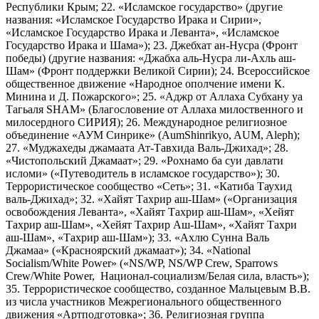
Республики Крым; 22. «Исламское государство» (другие
названия: «Исламское Государство Ирака и Сирии»,
«Исламское Государство Ирака и Леванта», «Исламское
Государство Ирака и Шама»); 23. Джебхат ан-Нусра (Фронт
победы) (другие названия: «Джабха аль-Нусра ли-Ахль аш-
Шам» (Фронт поддержки Великой Сирии); 24. Всероссийское
общественное движение «Народное ополчение имени К.
Минина и Д. Пожарского»; 25. «Аджр от Аллаха Субхану уа
Тагьаля SHAM» (Благословение от Аллаха милоственного и
милосердного СИРИЯ); 26. Международное религиозное
объединение «АУМ Синрике» (AumShinrikyo, AUM, Aleph);
27. «Муджахеды джамаата Ат-Тавхида Валь-Джихад»; 28.
«Чистопольский Джамаат»; 29. «Рохнамо ба суи давлати
исломи» («Путеводитель в исламское государство»); 30.
Террористическое сообщество «Сеть»; 31. «Катиба Таухид
валь-Джихад»; 32. «Хайят Тахрир аш-Шам» («Организация
освобождения Леванта», «Хайят Тахрир аш-Шам», «Хейят
Тахрир аш-Шам», «Хейят Тахрир Аш-Шам», «Хайят Тахри
аш-Шам», «Тахрир аш-Шам»); 33. «Ахлю Сунна Валь
Джамаа» («Красноярский джамаат»); 34. «National
Socialism/White Power» («NS/WP, NS/WP Crew, Sparrows
Crew/White Power, Национал-социализм/Белая сила, власть»);
35. Террористическое сообщество, созданное Мальцевым В.В.
из числа участников Межрегионального общественного
движения «Артподготовка»; 36. Религиозная группа