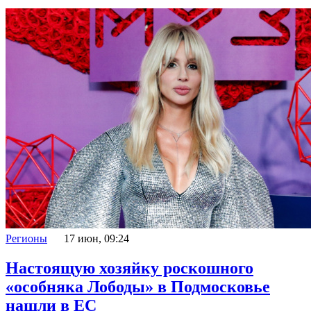
Регионы
17 июн, 09:24
Настоящую хозяйку роскошного
«особняка Лободы» в Подмосковье
нашли в ЕС