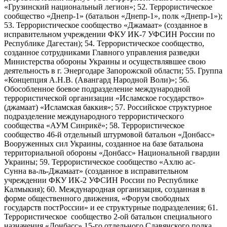
«Грузинский национальный легион»; 52. Террористическое
сообщество «Днепр-1» (батальон «Днепр-1», полк «Днепр-1»);
53. Террористическое сообщество «Джамаат» (созданное в
исправительном учреждении ФКУ ИК-7 УФСИН России по
Республике Дагестан); 54. Террористическое сообщество,
созданное сотрудниками Главного управления разведки
Министерства обороны Украины и осуществлявшее свою
деятельность в г. Энергодаре Запорожской области; 55. Группа
«Концепция А.Н.В. (Авангард Народной Воли)»; 56.
Обособленное боевое подразделение международной
террористической организации «Исламское государство»
(джамаат) «Исламская баккия»; 57. Российское структурное
подразделение международного террористического
сообщества «АУМ Синрикё»; 58. Террористическое
сообщество 46-й отдельный штурмовой батальон «Донбасс»
Вооруженных сил Украины, созданное на базе батальона
территориальной обороны «Донбасс» Национальной гвардии
Украины; 59. Террористическое сообщество «Ахлю ас-
Сунна ва-ль-Джамаат» (созданное в исправительном
учреждении ФКУ ИК-2 УФСИН России по Республике
Калмыкия); 60. Международная организация, созданная в
форме общественного движения, «Форум свободных
государств постРоссии» и ее структурные подразделения; 61.
Террористическое сообщество 2-ой батальон специального
назначения «Донбасс» 15-го отдельного Славянского полка