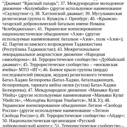
“Джамаат “Красный пахарь”; 37. Международное молодежное
движение «Колумбайн» (другое используемое наименование
«Скулшутинг»); 38. Хатлонский джамаат; 39. Мусульманская
религиозная группа п. Кушкуль г. Оренбург; 40. «Крымско-
татарский добровольческий батальон имени Номана
Челебиджихана»; 41. Украинское военизированное
националистическое объединение «Азов» (другие
используемые наименования: батальон «Азов», полк «Азов»);
42. Партия исламского возрождения Таджикистана
(Республика Таджикистан); 43. Межрегиональное
леворадикальное анархистское движение «Народная
самооборона»; 44. Террористическое сообщество «Дуббайский
джамаат»; 45. Террористическое сообщество – «московская
ячейка» МТО «ИГ»; 46. Боевое крыло группы (вирда)
последователей (мюидов, мурдов) религиозного течения
Батал-Хаджи Белхороева (Батал-Хаджи, баталхаджинцев,
белхороевцев, тариката шейха овлия (устаза) Батал-Хаджи
Белхороева); 47. Международное движение «Маньяки Культ
Убийц» (другие используемые наименования «Маньяки Культ
Убийств», «Молодёжь Которая Улыбается», М.К.У.); 48.
Украинское военизированное объединение Легион «Свобода
России» (другое используемое наименование «Легион
Свобода России»); 49. Террористическое сообщество «Айдар»;
50. Националистическая организация «Русский
добровольческий корпус»; 51. Террористическое сообщество –