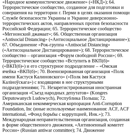
«Народное коммунистическое движение» («НКД»); 64.
Террористическое сообщество, созданное для подготовки и
совершения на территории г. Перми в целях оказания помощи
Службе безопасности Украины и Украине диверсионно-
террористических актов, направленных против безопасности
Российской Федерации; 65. Террористическое сообщество
«Мегионский джамаат»; 66. Общественная организация
«Antisocial Distancing» («Антисоциальное Дистанцирование»);
67. Объединение «Рок-группа «Antisocial Distancing»
(«Антисоциальное Дистанцирование»); 68. Террористическое
сообщество – организация «Форум свободной России»; 69.
Террористическое сообщество «Вступить в ВКП(б)»
(«ВКП(б)») и его структурное подразделение – «Омская
ячейка «ВКП(б)»; 70. Военизированная организация «Полк
имени Кастуся Калиновского» («Полк iмя Кастуся
Калiноўскага») с входящими в нее структурными
подразделениями; 71. Незарегистрированная иностранная
организация «Съезд народных депутатов» (Kongres
Deputowanych Ludowych), Республика Польша; 72.
Американская некоммерческая корпорация Anti-Corruption
Foundation, Inc (иные используемые наименования: ACF, ACF
international, «Фонд борьбы с коррупцией, Инк.»); 73.
Международная неправительственная организация, созданная
в форме общественного движения, «Антивоенный комитет
России» (Russian antiwar committee); 74. Движение