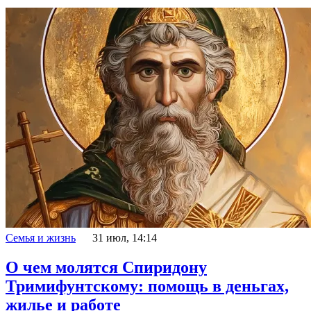
Семья и жизнь
31 июл, 14:14
О чем молятся Спиридону
Тримифунтскому: помощь в деньгах,
жилье и работе