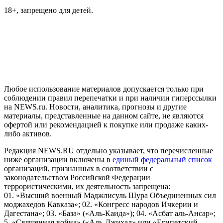
18+, запрещено для детей.
На информационном ресурсе NEWS.RU применяются
рекомендательные технологии (информационные технологии
предоставления информации на основе сбора, систематизации
и анализа сведений, относящихся к предпочтениям
пользователей сети "Интернет", находящихся на территории
Российской Федерации)
Любое использование материалов допускается только при
соблюдении правил перепечатки и при наличии гиперссылки
на NEWS.ru. Новости, аналитика, прогнозы и другие
материалы, представленные на данном сайте, не являются
офертой или рекомендацией к покупке или продаже каких-
либо активов.
Редакция NEWS.RU отдельно указывает, что перечисленные
ниже организации включены в
единый федеральный список
организаций, признанных в соответствии с
законодательством Российской Федерации
террористическими, их деятельность запрещена:
01. «Высший военный Маджлисуль Шура Объединенных сил
моджахедов Кавказа»; 02. «Конгресс народов Ичкерии и
Дагестана»; 03. «База» («Аль-Каида»); 04. «Асбат аль-Ансар»;
5. «Священная война» («Аль-Джихад» или «Египетский