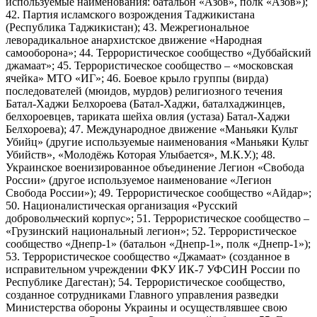
используемые наименования: батальон «Азов», полк «Азов»);
42. Партия исламского возрождения Таджикистана
(Республика Таджикистан); 43. Межрегиональное
леворадикальное анархистское движение «Народная
самооборона»; 44. Террористическое сообщество «Дуббайский
джамаат»; 45. Террористическое сообщество – «московская
ячейка» МТО «ИГ»; 46. Боевое крыло группы (вирда)
последователей (мюидов, мурдов) религиозного течения
Батал-Хаджи Белхороева (Батал-Хаджи, баталхаджинцев,
белхороевцев, тариката шейха овлия (устаза) Батал-Хаджи
Белхороева); 47. Международное движение «Маньяки Культ
Убийц» (другие используемые наименования «Маньяки Культ
Убийств», «Молодёжь Которая Улыбается», М.К.У.); 48.
Украинское военизированное объединение Легион «Свобода
России» (другое используемое наименование «Легион
Свобода России»); 49. Террористическое сообщество «Айдар»;
50. Националистическая организация «Русский
добровольческий корпус»; 51. Террористическое сообщество –
«Грузинский национальный легион»; 52. Террористическое
сообщество «Днепр-1» (батальон «Днепр-1», полк «Днепр-1»);
53. Террористическое сообщество «Джамаат» (созданное в
исправительном учреждении ФКУ ИК-7 УФСИН России по
Республике Дагестан); 54. Террористическое сообщество,
созданное сотрудниками Главного управления разведки
Министерства обороны Украины и осуществлявшее свою