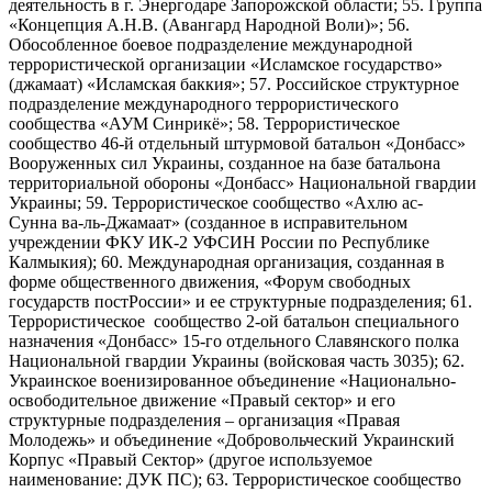
деятельность в г. Энергодаре Запорожской области; 55. Группа
«Концепция А.Н.В. (Авангард Народной Воли)»; 56.
Обособленное боевое подразделение международной
террористической организации «Исламское государство»
(джамаат) «Исламская баккия»; 57. Российское структурное
подразделение международного террористического
сообщества «АУМ Синрикё»; 58. Террористическое
сообщество 46-й отдельный штурмовой батальон «Донбасс»
Вооруженных сил Украины, созданное на базе батальона
территориальной обороны «Донбасс» Национальной гвардии
Украины; 59. Террористическое сообщество «Ахлю ас-
Сунна ва-ль-Джамаат» (созданное в исправительном
учреждении ФКУ ИК-2 УФСИН России по Республике
Калмыкия); 60. Международная организация, созданная в
форме общественного движения, «Форум свободных
государств постРоссии» и ее структурные подразделения; 61.
Террористическое сообщество 2-ой батальон специального
назначения «Донбасс» 15-го отдельного Славянского полка
Национальной гвардии Украины (войсковая часть 3035); 62.
Украинское военизированное объединение «Национально-
освободительное движение «Правый сектор» и его
структурные подразделения – организация «Правая
Молодежь» и объединение «Добровольческий Украинский
Корпус «Правый Сектор» (другое используемое
наименование: ДУК ПС); 63. Террористическое сообщество