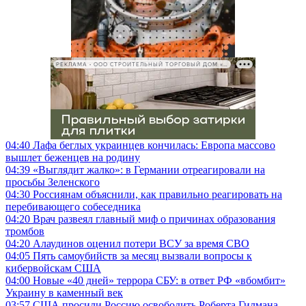
РЕКЛАМА • ООО СТРОИТЕЛЬНЫЙ ТОРГОВЫЙ ДОМ «ПЕТРОВИЧ», ИНН 7802348846
04:40
Лафа беглых украинцев кончилась: Европа массово
вышлет беженцев на родину
04:39
«Выглядит жалко»: в Германии отреагировали на
просьбы Зеленского
04:30
Россиянам объяснили, как правильно реагировать на
перебивающего собеседника
04:20
Врач развеял главный миф о причинах образования
тромбов
04:20
Алаудинов оценил потери ВСУ за время СВО
04:05
Пять самоубийств за месяц вызвали вопросы к
кибервойскам США
04:00
Новые «40 дней» террора СБУ: в ответ РФ «вбомбит»
Украину в каменный век
03:57
США просили Россию освободить Роберта Гилмана