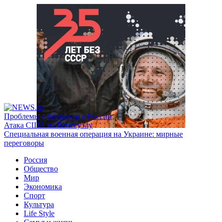
Проблемы с бензином в России
Атака США на Венесуэлу
Специальная военная операция на Украине: мирные
переговоры
Россия
Общество
Мир
Экономика
Спорт
Культура
Life Style