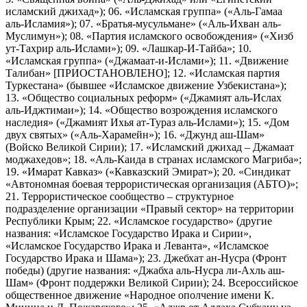
исламский джихад»); 06. «Исламская группа» («Аль-Гамаа
аль-Исламия»); 07. «Братья-мусульмане» («Аль-Ихван аль-
Муслимун»); 08. «Партия исламского освобождения» («Хизб
ут-Тахрир аль-Ислами»); 09. «Лашкар-И-Тайба»; 10.
«Исламская группа» («Джамаат-и-Ислами»); 11. «Движение
Талибан» [ПРИОСТАНОВЛЕНО]; 12. «Исламская партия
Туркестана» (бывшее «Исламское движение Узбекистана»);
13. «Общество социальных реформ» («Джамият аль-Ислах
аль-Иджтимаи»); 14. «Общество возрождения исламского
наследия» («Джамият Ихья ат-Тураз аль-Ислами»); 15. «Дом
двух святых» («Аль-Харамейн»); 16. «Джунд аш-Шам»
(Войско Великой Сирии); 17. «Исламский джихад – Джамаат
моджахедов»; 18. «Аль-Каида в странах исламского Магриба»;
19. «Имарат Кавказ» («Кавказский Эмират»); 20. «Синдикат
«Автономная боевая террористическая организация (АБТО)»;
21. Террористическое сообщество – структурное
подразделение организации «Правый сектор» на территории
Республики Крым; 22. «Исламское государство» (другие
названия: «Исламское Государство Ирака и Сирии»,
«Исламское Государство Ирака и Леванта», «Исламское
Государство Ирака и Шама»); 23. Джебхат ан-Нусра (Фронт
победы) (другие названия: «Джабха аль-Нусра ли-Ахль аш-
Шам» (Фронт поддержки Великой Сирии); 24. Всероссийское
общественное движение «Народное ополчение имени К.