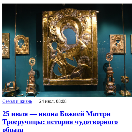
Семья и жизнь
24 июл, 08:08
25 июля — икона Божией Матери
Троеручицы: история чудотворного
образа