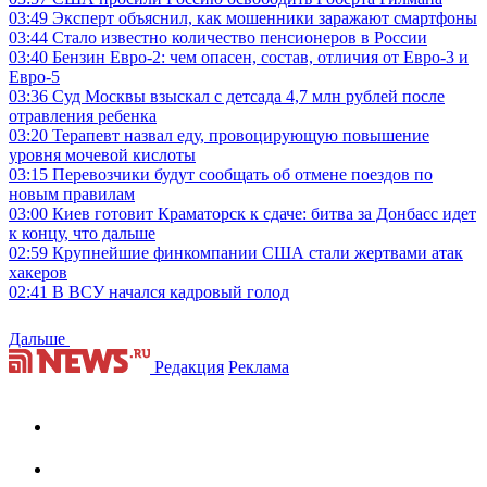
03:49
Эксперт объяснил, как мошенники заражают смартфоны
03:44
Стало известно количество пенсионеров в России
03:40
Бензин Евро-2: чем опасен, состав, отличия от Евро-3 и
Евро-5
03:36
Суд Москвы взыскал с детсада 4,7 млн рублей после
отравления ребенка
03:20
Терапевт назвал еду, провоцирующую повышение
уровня мочевой кислоты
03:15
Перевозчики будут сообщать об отмене поездов по
новым правилам
03:00
Киев готовит Краматорск к сдаче: битва за Донбасс идет
к концу, что дальше
02:59
Крупнейшие финкомпании США стали жертвами атак
хакеров
02:41
В ВСУ начался кадровый голод
Дальше
Редакция
Реклама