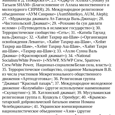
Минина и Д. Пожарского»; 25. «Аджр от Аллаха Субхану уа
Тагьаля SHAM» (Благословение от Аллаха милоственного и
милосердного СИРИЯ); 26. Международное религиозное
объединение «АУМ Синрике» (AumShinrikyo, AUM, Aleph);
27. «Муджахеды джамаата Ат-Тавхида Валь-Джихад»; 28.
«Чистопольский Джамаат»; 29. «Рохнамо ба суи давлати
исломи» («Путеводитель в исламское государство»); 30.
Террористическое сообщество «Сеть»; 31. «Катиба Таухид
валь-Джихад»; 32. «Хайят Тахрир аш-Шам» («Организация
освобождения Леванта», «Хайят Тахрир аш-Шам», «Хейят
Тахрир аш-Шам», «Хейят Тахрир Аш-Шам», «Хайят Тахри
аш-Шам», «Тахрир аш-Шам»); 33. «Ахлю Сунна Валь
Джамаа» («Красноярский джамаат»); 34. «National
Socialism/White Power» («NS/WP, NS/WP Crew, Sparrows
Crew/White Power, Национал-социализм/Белая сила, власть»);
35. Террористическое сообщество, созданное Мальцевым В.В.
из числа участников Межрегионального общественного
движения «Артподготовка»; 36. Религиозная группа
“Джамаат “Красный пахарь”; 37. Международное молодежное
движение «Колумбайн» (другое используемое наименование
«Скулшутинг»); 38. Хатлонский джамаат; 39. Мусульманская
религиозная группа п. Кушкуль г. Оренбург; 40. «Крымско-
татарский добровольческий батальон имени Номана
Челебиджихана»; 41. Украинское военизированное
националистическое объединение «Азов» (другие