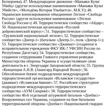
Белхороева); 47. Международное движение «Маньяки Культ
Убийц» (другие используемые наименования «Маньяки Культ
Убийств», «Молодёжь Которая Улыбается», М.К.У.); 48.
Украинское военизированное объединение Легион «Свобода
России» (другое используемое наименование «Легион
Свобода России»); 49. Террористическое сообщество «Айдар»;
50. Националистическая организация «Русский
добровольческий корпус»; 51. Террористическое сообщество –
«Грузинский национальный легион»; 52. Террористическое
сообщество «Днепр-1» (батальон «Днепр-1», полк «Днепр-1»);
53. Террористическое сообщество «Джамаат» (созданное в
исправительном учреждении ФКУ ИК-7 УФСИН России по
Республике Дагестан); 54. Террористическое сообщество,
созданное сотрудниками Главного управления разведки
Министерства обороны Украины и осуществлявшее свою
деятельность в г. Энергодаре Запорожской области; 55. Группа
«Концепция А.Н.В. (Авангард Народной Воли)»; 56.
Обособленное боевое подразделение международной
террористической организации «Исламское государство»
(джамаат) «Исламская баккия»; 57. Российское структурное
подразделение международного террористического
сообщества «АУМ Синрикё»; 58. Террористическое
сообщество 46-й отдельный штурмовой батальон «Донбасс»
Вооруженных сил Украины, созданное на базе батальона
территориальной обороны «Донбасс» Национальной гвардии