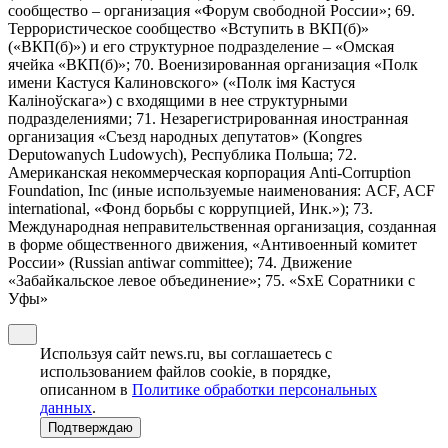
сообщество – организация «Форум свободной России»; 69.
Террористическое сообщество «Вступить в ВКП(б)»
(«ВКП(б)») и его структурное подразделение – «Омская
ячейка «ВКП(б)»; 70. Военизированная организация «Полк
имени Кастуся Калиновского» («Полк iмя Кастуся
Калiноўскага») с входящими в нее структурными
подразделениями; 71. Незарегистрированная иностранная
организация «Съезд народных депутатов» (Kongres
Deputowanych Ludowych), Республика Польша; 72.
Американская некоммерческая корпорация Anti-Corruption
Foundation, Inc (иные используемые наименования: ACF, ACF
international, «Фонд борьбы с коррупцией, Инк.»); 73.
Международная неправительственная организация, созданная
в форме общественного движения, «Антивоенный комитет
России» (Russian antiwar committee); 74. Движение
«Забайкальское левое объединение»; 75. «SxE Соратники с
Уфы»
Используя сайт news.ru, вы соглашаетесь с
использованием файлов cookie, в порядке,
описанном в
Политике обработки персональных
данных
.
Подтверждаю