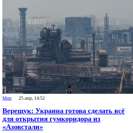
Мир
25 апр, 14:52
Верещук: Украина готова сделать всё
для открытия гумкоридора из
«Азовстали»