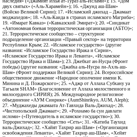
наследия» («Джамият Ихья ат-Тураз аль-Ислами»); 15. «Дом
двух святых» («Аль-Харамейн»); 16. «Джунд аш-Шам»
(Войско Великой Сирии); 17. «Исламский джихад – Джамаат
моджахедов»; 18. «Аль-Каида в странах исламского Магриба»;
19. «Имарат Кавказ» («Кавказский Эмират»); 20. «Синдикат
«Автономная боевая террористическая организация (АБТО)»;
21. Террористическое сообщество – структурное
подразделение организации «Правый сектор» на территории
Республики Крым; 22. «Исламское государство» (другие
названия: «Исламское Государство Ирака и Сирии»,
«Исламское Государство Ирака и Леванта», «Исламское
Государство Ирака и Шама»); 23. Джебхат ан-Нусра (Фронт
победы) (другие названия: «Джабха аль-Нусра ли-Ахль аш-
Шам» (Фронт поддержки Великой Сирии); 24. Всероссийское
общественное движение «Народное ополчение имени К.
Минина и Д. Пожарского»; 25. «Аджр от Аллаха Субхану уа
Тагьаля SHAM» (Благословение от Аллаха милоственного и
милосердного СИРИЯ); 26. Международное религиозное
объединение «АУМ Синрике» (AumShinrikyo, AUM, Aleph);
27. «Муджахеды джамаата Ат-Тавхида Валь-Джихад»; 28.
«Чистопольский Джамаат»; 29. «Рохнамо ба суи давлати
исломи» («Путеводитель в исламское государство»); 30.
Террористическое сообщество «Сеть»; 31. «Катиба Таухид
валь-Джихад»; 32. «Хайят Тахрир аш-Шам» («Организация
освобождения Леванта», «Хайят Тахрир аш-Шам», «Хейят