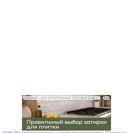
РЕКЛАМА • ООО СТРОИТЕЛЬНЫЙ ТОРГОВЫЙ ДОМ «ПЕТРОВИЧ», ИНН 7802348846