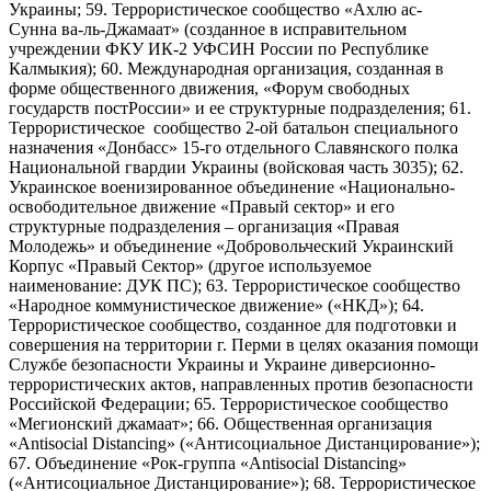
Украины; 59. Террористическое сообщество «Ахлю ас-
Сунна ва-ль-Джамаат» (созданное в исправительном
учреждении ФКУ ИК-2 УФСИН России по Республике
Калмыкия); 60. Международная организация, созданная в
форме общественного движения, «Форум свободных
государств постРоссии» и ее структурные подразделения; 61.
Террористическое сообщество 2-ой батальон специального
назначения «Донбасс» 15-го отдельного Славянского полка
Национальной гвардии Украины (войсковая часть 3035); 62.
Украинское военизированное объединение «Национально-
освободительное движение «Правый сектор» и его
структурные подразделения – организация «Правая
Молодежь» и объединение «Добровольческий Украинский
Корпус «Правый Сектор» (другое используемое
наименование: ДУК ПС); 63. Террористическое сообщество
«Народное коммунистическое движение» («НКД»); 64.
Террористическое сообщество, созданное для подготовки и
совершения на территории г. Перми в целях оказания помощи
Службе безопасности Украины и Украине диверсионно-
террористических актов, направленных против безопасности
Российской Федерации; 65. Террористическое сообщество
«Мегионский джамаат»; 66. Общественная организация
«Antisocial Distancing» («Антисоциальное Дистанцирование»);
67. Объединение «Рок-группа «Antisocial Distancing»
(«Антисоциальное Дистанцирование»); 68. Террористическое