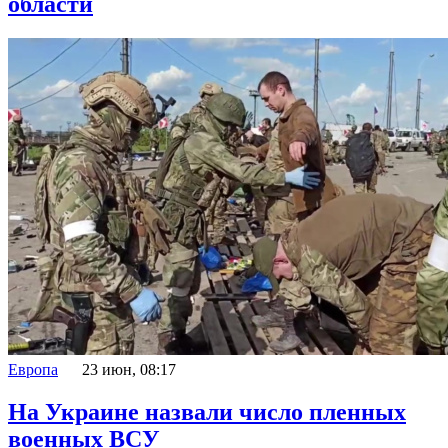
области
Европа
23 июн, 08:17
На Украине назвали число пленных
военных ВСУ