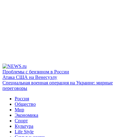
Проблемы с бензином в России
Атака США на Венесуэлу
Специальная военная операция на Украине: мирные
переговоры
Россия
Общество
Мир
Экономика
Спорт
Культура
Life Style