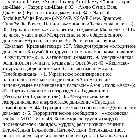
Тахрир аш-Шам», «Хейят Тахрир Аш-Шам», «Хайят Тахри
аш-Шам», «Тахрир аш-Шам»); 33. «Ахлю Сунна Валь
Джамаа» («Красноярский джамаат»); 34. «National
Socialism/White Power» («NS/WP, NS/WP Crew, Sparrows
Crew/White Power, Национал-социализм/Белая сила, власть»);
35. Террористическое сообщество, созданное Мальцевым В.В.
из числа участников Межрегионального общественного
движения «Артподготовка»; 36. Религиозная группа
“Джамаат “Красный пахарь”; 37. Международное молодежное
движение «Колумбайн» (другое используемое наименование
«Скулшутинг»); 38. Хатлонский джамаат; 39. Мусульманская
религиозная группа п. Кушкуль г. Оренбург; 40. «Крымско-
татарский добровольческий батальон имени Номана
Челебиджихана»; 41. Украинское военизированное
националистическое объединение «Азов» (другие
используемые наименования: батальон «Азов», полк «Азов»);
42. Партия исламского возрождения Таджикистана
(Республика Таджикистан); 43. Межрегиональное
леворадикальное анархистское движение «Народная
самооборона»; 44. Террористическое сообщество «Дуббайский
джамаат»; 45. Террористическое сообщество – «московская
ячейка» МТО «ИГ»; 46. Боевое крыло группы (вирда)
последователей (мюидов, мурдов) религиозного течения
Батал-Хаджи Белхороева (Батал-Хаджи, баталхаджинцев,
белхороевцев, тариката шейха овлия (устаза) Батал-Хаджи