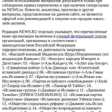
Любое использование материалов допускается только при
соблюдении правил перепечатки и при наличии гиперссылки
на NEWS.ru. Новости, аналитика, прогнозы и другие
материалы, представленные на данном сайте, не являются
офертой или рекомендацией к покупке или продаже каких-
либо активов.
Редакция NEWS.RU отдельно указывает, что перечисленные
ниже организации включены в
единый федеральный список
организаций, признанных в соответствии с
законодательством Российской Федерации
террористическими, их деятельность запрещена:
01. «Высший военный Маджлисуль Шура Объединенных сил
моджахедов Кавказа»; 02. «Конгресс народов Ичкерии и
Дагестана»; 03. «База» («Аль-Каида»); 04. «Асбат аль-Ансар»;
5. «Священная война» («Аль-Джихад» или «Египетский
исламский джихад»); 06. «Исламская группа» («Аль-Гамаа
аль-Исламия»); 07. «Братья-мусульмане» («Аль-Ихван аль-
Муслимун»); 08. «Партия исламского освобождения» («Хизб
ут-Тахрир аль-Ислами»); 09. «Лашкар-И-Тайба»; 10.
«Исламская группа» («Джамаат-и-Ислами»); 11. «Движение
Талибан» [ПРИОСТАНОВЛЕНО]; 12. «Исламская партия
Туркестана» (бывшее «Исламское движение Узбекистана»);
13. «Общество социальных реформ» («Джамият аль-Ислах
аль-Иджтимаи»); 14. «Общество возрождения исламского