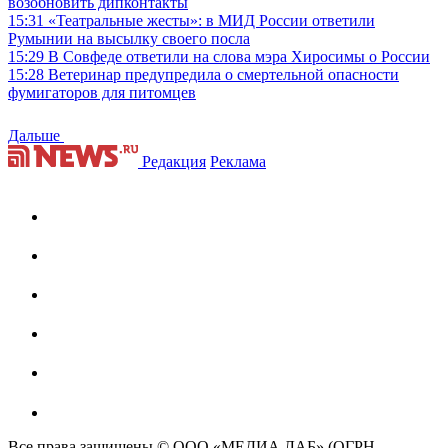
возобновить дипконтакты
15:31
«Театральные жесты»: в МИД России ответили
Румынии на высылку своего посла
15:29
В Совфеде ответили на слова мэра Хиросимы о России
15:28
Ветеринар предупредила о смертельной опасности
фумигаторов для питомцев
Дальше
Редакция
Реклама
Все права защищены © ООО «МЕДИА ЛАБ» (ОГРН