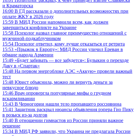
16:01
Политолог раскрыл, к чему приведет взятие Славянска
и Краматорска
16:00
В ГД рассказали о дополнительных возможностях при
оплате ЖКУ в 2026 году
15:59
В МИД России напомнили всем, как должен
завершиться конфликте на Украине
15:58
Психолог назвал главное преимущество отношений с
мужчиной-подкаблучником
15:54
Психолог ответил, кому лучше отказаться от ретрита
15:53
«Прыжок в Европу»: МИД России уличил Ереван в
обмане народа Армении
15:49
«Будет забивать — все забудется»: Булыкин о переходе
Даку в «Спартак»
15:48
На первом энергоблоке АЭС «Аккую» провели важный
тест
15:48
Юрист объяснила, можно ли вернуть деньги за
невкусное блюдо
15:46
Врач опровергла популярные мифы о грудном
вскармливании
15:43
В Черногории нашли тело пропавшего россиянина
15:41
Защитник раскрыл нюансы объявления рэпера Гио Пику
в розыск из-за долгов
15:40
В отношении гимнастов из России приняли важное
решение
15:34
В МИД РФ заявили, что Украина не предлагала России