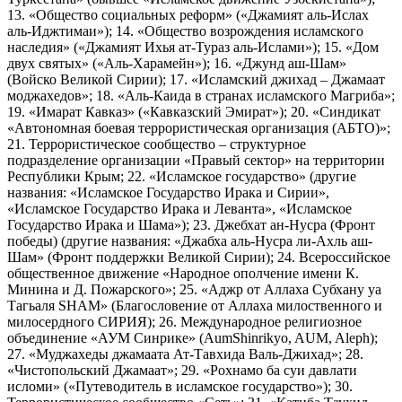
13. «Общество социальных реформ» («Джамият аль-Ислах
аль-Иджтимаи»); 14. «Общество возрождения исламского
наследия» («Джамият Ихья ат-Тураз аль-Ислами»); 15. «Дом
двух святых» («Аль-Харамейн»); 16. «Джунд аш-Шам»
(Войско Великой Сирии); 17. «Исламский джихад – Джамаат
моджахедов»; 18. «Аль-Каида в странах исламского Магриба»;
19. «Имарат Кавказ» («Кавказский Эмират»); 20. «Синдикат
«Автономная боевая террористическая организация (АБТО)»;
21. Террористическое сообщество – структурное
подразделение организации «Правый сектор» на территории
Республики Крым; 22. «Исламское государство» (другие
названия: «Исламское Государство Ирака и Сирии»,
«Исламское Государство Ирака и Леванта», «Исламское
Государство Ирака и Шама»); 23. Джебхат ан-Нусра (Фронт
победы) (другие названия: «Джабха аль-Нусра ли-Ахль аш-
Шам» (Фронт поддержки Великой Сирии); 24. Всероссийское
общественное движение «Народное ополчение имени К.
Минина и Д. Пожарского»; 25. «Аджр от Аллаха Субхану уа
Тагьаля SHAM» (Благословение от Аллаха милоственного и
милосердного СИРИЯ); 26. Международное религиозное
объединение «АУМ Синрике» (AumShinrikyo, AUM, Aleph);
27. «Муджахеды джамаата Ат-Тавхида Валь-Джихад»; 28.
«Чистопольский Джамаат»; 29. «Рохнамо ба суи давлати
исломи» («Путеводитель в исламское государство»); 30.