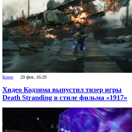
Кино
20 фев, 16:29
Хидео Кодзима выпустил тизер игры
Death Stranding в стиле фильма «1917»