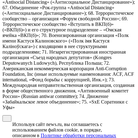
«Antisocial Distancing» («Антисоциальное Дистанцирование»);
67. Объединение «Рок-группа «Antisocial Distancing»
(«Антисоциальное Дистанцирование»); 68. Террористическое
сообщество – организация «Форум свободной России»; 69.
Террористическое сообщество «Вступить в ВКП(б)»
(«ВКП(б)») и его структурное подразделение – «Омская
ячейка «ВКП(б)»; 70. Военизированная организация «Полк
имени Кастуся Калиновского» («Полк iмя Кастуся
Калiноўскага») с входящими в нее структурными
подразделениями; 71. Незарегистрированная иностранная
организация «Съезд народных депутатов» (Kongres
Deputowanych Ludowych), Республика Польша; 72.
Американская некоммерческая корпорация Anti-Corruption
Foundation, Inc (иные используемые наименования: ACF, ACF
international, «Фонд борьбы с коррупцией, Инк.»); 73.
Международная неправительственная организация, созданная
в форме общественного движения, «Антивоенный комитет
России» (Russian antiwar committee); 74. Движение
«Забайкальское левое объединение»; 75. «SxE Соратники с
Уфы»
Используя сайт news.ru, вы соглашаетесь с
использованием файлов cookie, в порядке,
описанном в
Политике обработки персональных