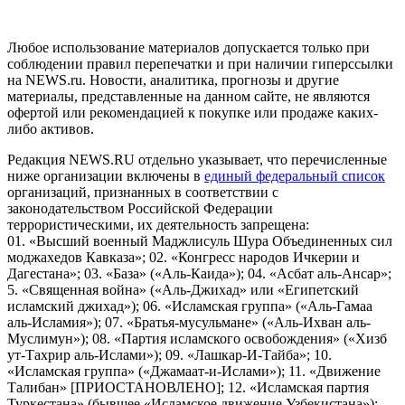
пользователей сети "Интернет", находящихся на территории
Российской Федерации)
Любое использование материалов допускается только при
соблюдении правил перепечатки и при наличии гиперссылки
на NEWS.ru. Новости, аналитика, прогнозы и другие
материалы, представленные на данном сайте, не являются
офертой или рекомендацией к покупке или продаже каких-
либо активов.
Редакция NEWS.RU отдельно указывает, что перечисленные
ниже организации включены в
единый федеральный список
организаций, признанных в соответствии с
законодательством Российской Федерации
террористическими, их деятельность запрещена:
01. «Высший военный Маджлисуль Шура Объединенных сил
моджахедов Кавказа»; 02. «Конгресс народов Ичкерии и
Дагестана»; 03. «База» («Аль-Каида»); 04. «Асбат аль-Ансар»;
5. «Священная война» («Аль-Джихад» или «Египетский
исламский джихад»); 06. «Исламская группа» («Аль-Гамаа
аль-Исламия»); 07. «Братья-мусульмане» («Аль-Ихван аль-
Муслимун»); 08. «Партия исламского освобождения» («Хизб
ут-Тахрир аль-Ислами»); 09. «Лашкар-И-Тайба»; 10.
«Исламская группа» («Джамаат-и-Ислами»); 11. «Движение
Талибан» [ПРИОСТАНОВЛЕНО]; 12. «Исламская партия
Туркестана» (бывшее «Исламское движение Узбекистана»);