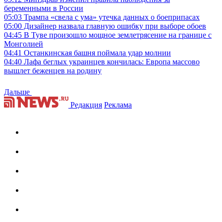
беременными в России
05:03
Трампа «свела с ума» утечка данных о боеприпасах
05:00
Дизайнер назвала главную ошибку при выборе обоев
04:45
В Туве произошло мощное землетрясение на границе с
Монголией
04:41
Останкинская башня поймала удар молнии
04:40
Лафа беглых украинцев кончилась: Европа массово
вышлет беженцев на родину
Дальше
Редакция
Реклама