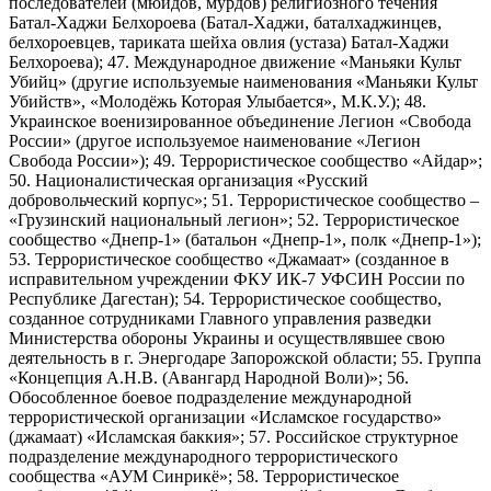
последователей (мюидов, мурдов) религиозного течения
Батал-Хаджи Белхороева (Батал-Хаджи, баталхаджинцев,
белхороевцев, тариката шейха овлия (устаза) Батал-Хаджи
Белхороева); 47. Международное движение «Маньяки Культ
Убийц» (другие используемые наименования «Маньяки Культ
Убийств», «Молодёжь Которая Улыбается», М.К.У.); 48.
Украинское военизированное объединение Легион «Свобода
России» (другое используемое наименование «Легион
Свобода России»); 49. Террористическое сообщество «Айдар»;
50. Националистическая организация «Русский
добровольческий корпус»; 51. Террористическое сообщество –
«Грузинский национальный легион»; 52. Террористическое
сообщество «Днепр-1» (батальон «Днепр-1», полк «Днепр-1»);
53. Террористическое сообщество «Джамаат» (созданное в
исправительном учреждении ФКУ ИК-7 УФСИН России по
Республике Дагестан); 54. Террористическое сообщество,
созданное сотрудниками Главного управления разведки
Министерства обороны Украины и осуществлявшее свою
деятельность в г. Энергодаре Запорожской области; 55. Группа
«Концепция А.Н.В. (Авангард Народной Воли)»; 56.
Обособленное боевое подразделение международной
террористической организации «Исламское государство»
(джамаат) «Исламская баккия»; 57. Российское структурное
подразделение международного террористического
сообщества «АУМ Синрикё»; 58. Террористическое