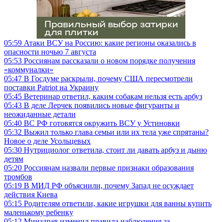
05:59
Атаки ВСУ на Россию: какие регионы оказались в
опасности ночью 7 августа
05:53
Россиянам рассказали о новом порядке получения
«коммуналки»
05:47
В Госдуме раскрыли, почему США пересмотрели
поставки Patriot на Украину
05:45
Ветеринар ответил, каким собакам нельзя есть арбуз
05:43
В деле Лерчек появились новые фигуранты и
неожиданные детали
05:40
ВС РФ готовятся окружить ВСУ у Устиновки
05:32
Выжил только глава семьи или их тела уже спрятаны?
Новое о деле Усольцевых
05:30
Нутрициолог ответила, стоит ли давать арбуз и дыню
детям
05:20
Россиянам назвали первые признаки образования
тромбов
05:19
В МИД РФ объяснили, почему Запад не осуждает
действия Киева
05:15
Родителям ответили, какие игрушки для ванны купить
маленькому ребенку
05:12
Минздрав изменил правила наблюдения за