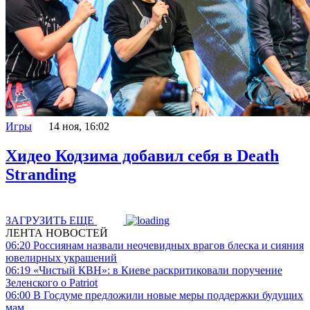
Игры
14 ноя, 16:02
Хидео Кодзима добавил себя в Death
Stranding
ЗАГРУЗИТЬ ЕЩЕ
ЛЕНТА НОВОСТЕЙ
06:20
Россиянам назвали неочевидных врагов блеска и сияния
ювелирных украшений
06:19
«Чистый КВН»: в Киеве раскритиковали поручение
Зеленского о Patriot
06:00
В Госдуме предложили новые меры поддержки будущих
мам