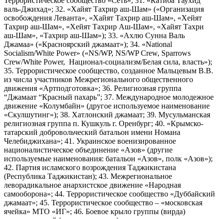
Террористическое сообщество «Сеть»; 31. «Катиба Таухид
валь-Джихад»; 32. «Хайят Тахрир аш-Шам» («Организация
освобождения Леванта», «Хайят Тахрир аш-Шам», «Хейят
Тахрир аш-Шам», «Хейят Тахрир Аш-Шам», «Хайят Тахри
аш-Шам», «Тахрир аш-Шам»); 33. «Ахлю Сунна Валь
Джамаа» («Красноярский джамаат»); 34. «National
Socialism/White Power» («NS/WP, NS/WP Crew, Sparrows
Crew/White Power, Национал-социализм/Белая сила, власть»);
35. Террористическое сообщество, созданное Мальцевым В.В.
из числа участников Межрегионального общественного
движения «Артподготовка»; 36. Религиозная группа
“Джамаат “Красный пахарь”; 37. Международное молодежное
движение «Колумбайн» (другое используемое наименование
«Скулшутинг»); 38. Хатлонский джамаат; 39. Мусульманская
религиозная группа п. Кушкуль г. Оренбург; 40. «Крымско-
татарский добровольческий батальон имени Номана
Челебиджихана»; 41. Украинское военизированное
националистическое объединение «Азов» (другие
используемые наименования: батальон «Азов», полк «Азов»);
42. Партия исламского возрождения Таджикистана
(Республика Таджикистан); 43. Межрегиональное
леворадикальное анархистское движение «Народная
самооборона»; 44. Террористическое сообщество «Дуббайский
джамаат»; 45. Террористическое сообщество – «московская
ячейка» МТО «ИГ»; 46. Боевое крыло группы (вирда)