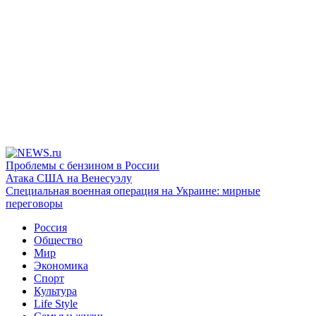
Проблемы с бензином в России
Атака США на Венесуэлу
Специальная военная операция на Украине: мирные
переговоры
Россия
Общество
Мир
Экономика
Спорт
Культура
Life Style