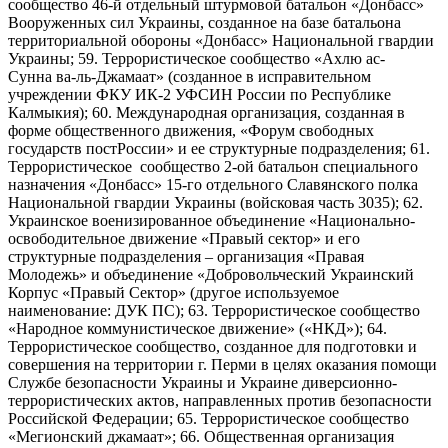
сообщество 46-й отдельный штурмовой батальон «Донбасс»
Вооруженных сил Украины, созданное на базе батальона
территориальной обороны «Донбасс» Национальной гвардии
Украины; 59. Террористическое сообщество «Ахлю ас-
Сунна ва-ль-Джамаат» (созданное в исправительном
учреждении ФКУ ИК-2 УФСИН России по Республике
Калмыкия); 60. Международная организация, созданная в
форме общественного движения, «Форум свободных
государств постРоссии» и ее структурные подразделения; 61.
Террористическое сообщество 2-ой батальон специального
назначения «Донбасс» 15-го отдельного Славянского полка
Национальной гвардии Украины (войсковая часть 3035); 62.
Украинское военизированное объединение «Национально-
освободительное движение «Правый сектор» и его
структурные подразделения – организация «Правая
Молодежь» и объединение «Добровольческий Украинский
Корпус «Правый Сектор» (другое используемое
наименование: ДУК ПС); 63. Террористическое сообщество
«Народное коммунистическое движение» («НКД»); 64.
Террористическое сообщество, созданное для подготовки и
совершения на территории г. Перми в целях оказания помощи
Службе безопасности Украины и Украине диверсионно-
террористических актов, направленных против безопасности
Российской Федерации; 65. Террористическое сообщество
«Мегионский джамаат»; 66. Общественная организация