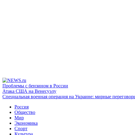
Проблемы с бензином в России
Атака США на Венесуэлу
Специальная военная операция на Украине: мирные переговор
Россия
Общество
Мир
Экономика
Спорт
Культура