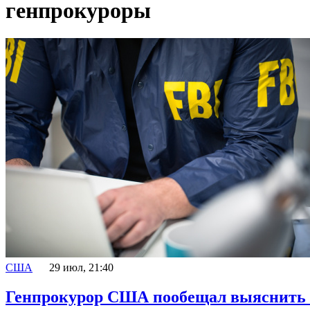
генпрокуроры
США
29 июл, 21:40
Генпрокурор США пообещал выяснить п