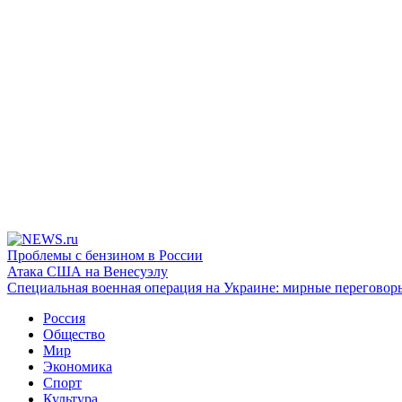
Проблемы с бензином в России
Атака США на Венесуэлу
Специальная военная операция на Украине: мирные переговор
Россия
Общество
Мир
Экономика
Спорт
Культура