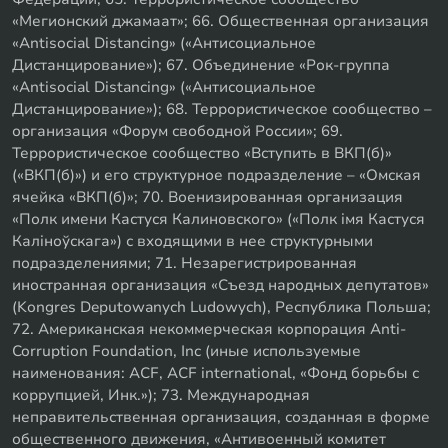
«Мегионский джамаат»; 66. Общественная организация
«Antisocial Distancing» («Антисоциальное
Дистанцирование»); 67. Объединение «Рок-группа
«Antisocial Distancing» («Антисоциальное
Дистанцирование»); 68. Террористическое сообщество –
организация «Форум свободной России»; 69.
Террористическое сообщество «Вступить в ВКП(б)»
(«ВКП(б)») и его структурное подразделение – «Омская
ячейка «ВКП(б)»; 70. Военизированная организация
«Полк имени Кастуся Калиновского» («Полк iмя Кастуся
Калiноўскага») с входящими в нее структурными
подразделениями; 71. Незарегистрированная
иностранная организация «Съезд народных депутатов»
(Kongres Deputowanych Ludowych), Республика Польша;
72. Американская некоммерческая корпорация Anti-
Corruption Foundation, Inc (иные используемые
наименования: ACF, ACF international, «Фонд борьбы с
коррупцией, Инк.»); 73. Международная
неправительственная организация, созданная в форме
общественного движения, «Антивоенный комитет