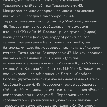
«Азов»); 42. Партия исламского возрождения
Таджикистана (Республика Таджикистан); 43.
Межрегиональное леворадикальное анархистское
движение «Народная самооборона»; 44.
Террористическое сообщество «Дуббайский джамаат»;
45. Террористическое сообщество – «московская
ячейка» МТО «ИГ»; 46. Боевое крыло группы (вирда)
последователей (мюидов, мурдов) религиозного
течения Батал-Хаджи Белхороева (Батал-Хаджи,
баталхаджинцев, белхороевцев, тариката шейха овлия
(устаза) Батал-Хаджи Белхороева); 47. Международное
движение «Маньяки Культ Убийц» (другие
используемые наименования «Маньяки Культ Убийств»,
«Молодёжь Которая Улыбается», М.К.У.); 48. Украинское
военизированное объединение Легион «Свобода
России» (другое используемое наименование «Легион
Свобода России»); 49. Террористическое сообщество
«Айдар»; 50. Националистическая организация «Русский
добровольческий корпус»; 51. Террористическое
сообщество – «Грузинский национальный легион»; 52.
Террористическое сообщество «Днепр-1» (батальон