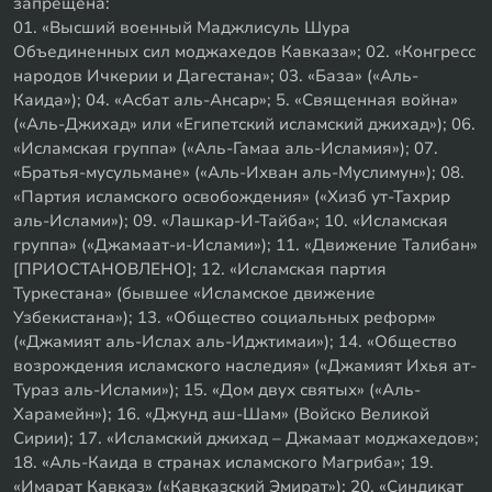
запрещена:
01. «Высший военный Маджлисуль Шура
Объединенных сил моджахедов Кавказа»; 02. «Конгресс
народов Ичкерии и Дагестана»; 03. «База» («Аль-
Каида»); 04. «Асбат аль-Ансар»; 5. «Священная война»
(«Аль-Джихад» или «Египетский исламский джихад»); 06.
«Исламская группа» («Аль-Гамаа аль-Исламия»); 07.
«Братья-мусульмане» («Аль-Ихван аль-Муслимун»); 08.
«Партия исламского освобождения» («Хизб ут-Тахрир
аль-Ислами»); 09. «Лашкар-И-Тайба»; 10. «Исламская
группа» («Джамаат-и-Ислами»); 11. «Движение Талибан»
[ПРИОСТАНОВЛЕНО]; 12. «Исламская партия
Туркестана» (бывшее «Исламское движение
Узбекистана»); 13. «Общество социальных реформ»
(«Джамият аль-Ислах аль-Иджтимаи»); 14. «Общество
возрождения исламского наследия» («Джамият Ихья ат-
Тураз аль-Ислами»); 15. «Дом двух святых» («Аль-
Харамейн»); 16. «Джунд аш-Шам» (Войско Великой
Сирии); 17. «Исламский джихад – Джамаат моджахедов»;
18. «Аль-Каида в странах исламского Магриба»; 19.
«Имарат Кавказ» («Кавказский Эмират»); 20. «Синдикат