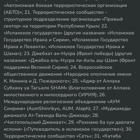
«Автономная боевая террористическая организация
(АБТО)»; 21. Террористическое сообщество –
структурное подразделение организации «Правый
сектор» на территории Республики Крым; 22.
«Исламское государство» (другие названия: «Исламское
Государство Ирака и Сирии», «Исламское Государство
Ирака и Леванта», «Исламское Государство Ирака и
Шама»); 23. Джебхат ан-Нусра (Фронт победы) (другие
названия: «Джабха аль-Нусра ли-Ахль аш-Шам» (Фронт
поддержки Великой Сирии); 24. Всероссийское
общественное движение «Народное ополчение имени
К. Минина и Д. Пожарского»; 25. «Аджр от Аллаха
Субхану уа Тагьаля SHAM» (Благословение от Аллаха
милоственного и милосердного СИРИЯ); 26.
Международное религиозное объединение «АУМ
Синрике» (AumShinrikyo, AUM, Aleph); 27. «Муджахеды
джамаата Ат-Тавхида Валь-Джихад»; 28.
«Чистопольский Джамаат»; 29. «Рохнамо ба суи давлати
исломи» («Путеводитель в исламское государство»); 30.
Террористическое сообщество «Сеть»; 31. «Катиба