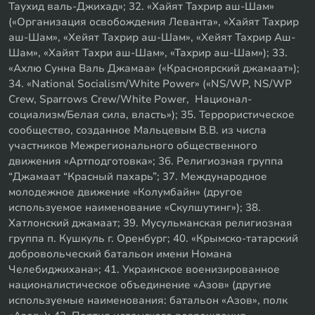
Таухид валь-Джихад»; 32. «Хайят Тахрир аш-Шам»
(«Организация освобождения Леванта», «Хайят Тахрир
аш-Шам», «Хейят Тахрир аш-Шам», «Хейят Тахрир Аш-
Шам», «Хайят Тахри аш-Шам», «Тахрир аш-Шам»); 33.
«Ахлю Сунна Валь Джамаа» («Красноярский джамаат»);
34. «National Socialism/White Power» («NS/WP, NS/WP
Crew, Sparrows Crew/White Power, Национал-
социализм/Белая сила, власть»); 35. Террористическое
сообщество, созданное Мальцевым В.В. из числа
участников Межрегионального общественного
движения «Артподготовка»; 36. Религиозная группа
“Джамаат “Красный пахарь”; 37. Международное
молодежное движение «Колумбайн» (другое
используемое наименование «Скулшутинг»); 38.
Хатлонский джамаат; 39. Мусульманская религиозная
группа п. Кушкуль г. Оренбург; 40. «Крымско-татарский
добровольческий батальон имени Номана
Челебиджихана»; 41. Украинское военизированное
националистическое объединение «Азов» (другие
используемые наименования: батальон «Азов», полк