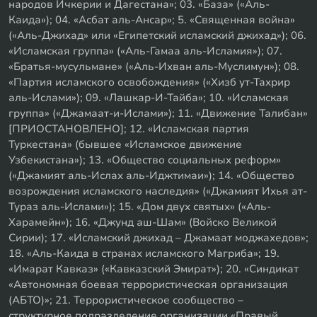
народов Ичкерии и Дагестана»; 03. «База» («Аль-
Каида»); 04. «Асбат аль-Ансар»; 5. «Священная война»
(«Аль-Джихад» или «Египетский исламский джихад»); 06.
«Исламская группа» («Аль-Гамаа аль-Исламия»); 07.
«Братья-мусульмане» («Аль-Ихван аль-Муслимун»); 08.
«Партия исламского освобождения» («Хизб ут-Тахрир
аль-Ислами»); 09. «Лашкар-И-Тайба»; 10. «Исламская
группа» («Джамаат-и-Ислами»); 11. «Движение Талибан»
[ПРИОСТАНОВЛЕНО]; 12. «Исламская партия
Туркестана» (бывшее «Исламское движение
Узбекистана»); 13. «Общество социальных реформ»
(«Джамият аль-Ислах аль-Иджтимаи»); 14. «Общество
возрождения исламского наследия» («Джамият Ихья ат-
Тураз аль-Ислами»); 15. «Дом двух святых» («Аль-
Харамейн»); 16. «Джунд аш-Шам» (Войско Великой
Сирии); 17. «Исламский джихад – Джамаат моджахедов»;
18. «Аль-Каида в странах исламского Магриба»; 19.
«Имарат Кавказ» («Кавказский Эмират»); 20. «Синдикат
«Автономная боевая террористическая организация
(АБТО)»; 21. Террористическое сообщество –
структурное подразделение организации «Правый