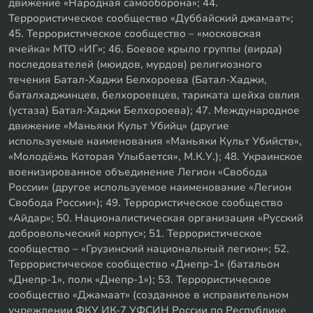
движение «Народная самооборона»; 44.
Террористическое сообщество «Дуббайский джамаат»;
45. Террористическое сообщество – «московская
ячейка» МТО «ИГ»; 46. Боевое крыло группы (вирда)
последователей (мюидов, мурдов) религиозного
течения Батал-Хаджи Белхороева (Батал-Хаджи,
баталхаджинцев, белхороевцев, тариката шейха овлия
(устаза) Батал-Хаджи Белхороева); 47. Международное
движение «Маньяки Культ Убийц» (другие
используемые наименования «Маньяки Культ Убийств»,
«Молодёжь Которая Улыбается», М.К.У.); 48. Украинское
военизированное объединение Легион «Свобода
России» (другое используемое наименование «Легион
Свобода России»); 49. Террористическое сообщество
«Айдар»; 50. Националистическая организация «Русский
добровольческий корпус»; 51. Террористическое
сообщество – «Грузинский национальный легион»; 52.
Террористическое сообщество «Днепр-1» (батальон
«Днепр-1», полк «Днепр-1»); 53. Террористическое
сообщество «Джамаат» (созданное в исправительном
учреждении ФКУ ИК-7 УФСИН России по Республике