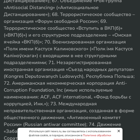
Дистанцирование»); 67. Объединение «Рок-группа
«Antisocial Distancing» («Антисоциальное
Дистанцирование»); 68. Террористическое сообщество –
организация «Форум свободной России»; 69.
Террористическое сообщество «Вступить в ВКП(б)»
(«ВКП(б)») и его структурное подразделение – «Омская
ячейка «ВКП(б)»; 70. Военизированная организация
«Полк имени Кастуся Калиновского» («Полк iмя Кастуся
Калiноўскага») с входящими в нее структурными
подразделениями; 71. Незарегистрированная
иностранная организация «Съезд народных депутатов»
(Kongres Deputowanych Ludowych), Республика Польша;
72. Американская некоммерческая корпорация Anti-
Corruption Foundation, Inc (иные используемые
наименования: ACF, ACF international, «Фонд борьбы с
коррупцией, Инк.»); 73. Международная
неправительственная организация, созданная в форме
общественного движения, «Антивоенный комитет
России» (Russian antiwar committee); 74. Движение
«Забайкальское левое объединение»; 75. «SxE
Используя сайт news.ru, вы соглашаетесь с использованием
файлов cookie, в порядке, описанном в
Политике обработки
Соратники с Уфы»
персональных данных
.