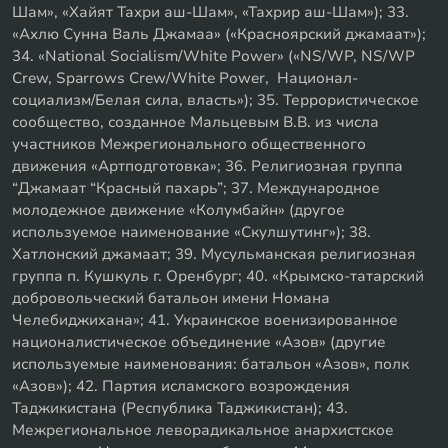
Шам», «Хайят Тахри аш-Шам», «Тахрир аш-Шам»); 33.
«Ахлю Сунна Валь Джамаа» («Красноярский джамаат»);
34. «National Socialism/White Power» («NS/WP, NS/WP
Crew, Sparrows Crew/White Power, Национал-
социализм/Белая сила, власть»); 35. Террористическое
сообщество, созданное Мальцевым В.В. из числа
участников Межрегионального общественного
движения «Артподготовка»; 36. Религиозная группа
“Джамаат “Красный пахарь”; 37. Международное
молодежное движение «Колумбайн» (другое
используемое наименование «Скулшутинг»); 38.
Хатлонский джамаат; 39. Мусульманская религиозная
группа п. Кушкуль г. Оренбург; 40. «Крымско-татарский
добровольческий батальон имени Номана
Челебиджихана»; 41. Украинское военизированное
националистическое объединение «Азов» (другие
используемые наименования: батальон «Азов», полк
«Азов»); 42. Партия исламского возрождения
Таджикистана (Республика Таджикистан); 43.
Межрегиональное леворадикальное анархистское