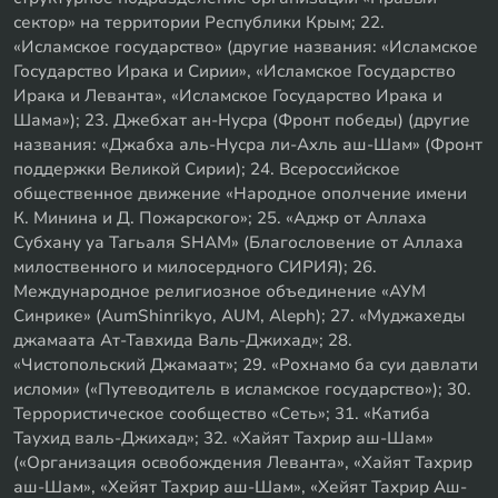
сектор» на территории Республики Крым; 22.
«Исламское государство» (другие названия: «Исламское
Государство Ирака и Сирии», «Исламское Государство
Ирака и Леванта», «Исламское Государство Ирака и
Шама»); 23. Джебхат ан-Нусра (Фронт победы) (другие
названия: «Джабха аль-Нусра ли-Ахль аш-Шам» (Фронт
поддержки Великой Сирии); 24. Всероссийское
общественное движение «Народное ополчение имени
К. Минина и Д. Пожарского»; 25. «Аджр от Аллаха
Субхану уа Тагьаля SHAM» (Благословение от Аллаха
милоственного и милосердного СИРИЯ); 26.
Международное религиозное объединение «АУМ
Синрике» (AumShinrikyo, AUM, Aleph); 27. «Муджахеды
джамаата Ат-Тавхида Валь-Джихад»; 28.
«Чистопольский Джамаат»; 29. «Рохнамо ба суи давлати
исломи» («Путеводитель в исламское государство»); 30.
Террористическое сообщество «Сеть»; 31. «Катиба
Таухид валь-Джихад»; 32. «Хайят Тахрир аш-Шам»
(«Организация освобождения Леванта», «Хайят Тахрир
аш-Шам», «Хейят Тахрир аш-Шам», «Хейят Тахрир Аш-